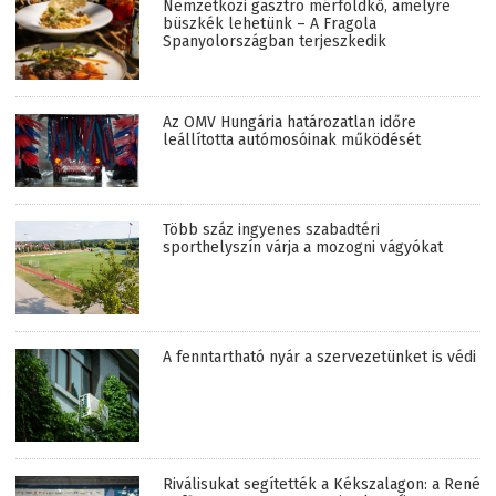
Nemzetközi gasztro mérföldkő, amelyre
büszkék lehetünk – A Fragola
Spanyolországban terjeszkedik
Az OMV Hungária határozatlan időre
leállította autómosóinak működését
Több száz ingyenes szabadtéri
sporthelyszín várja a mozogni vágyókat
A fenntartható nyár a szervezetünket is védi
Riválisukat segítették a Kékszalagon: a René