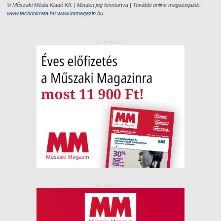
© Műszaki Média Kiadó Kft. | Minden jog fenntartva | További online magazinjaink:
www.technokrata.hu
www.iotmagazin.hu
HIRDETÉS
HIRDETÉS