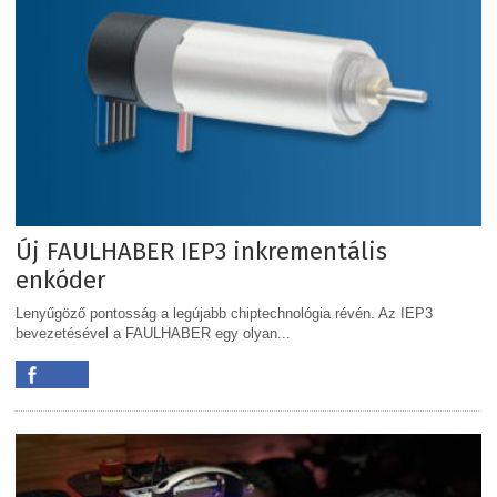
Új FAULHABER IEP3 inkrementális
enkóder
Lenyűgöző pontosság a legújabb chiptechnológia révén. Az IEP3
bevezetésével a FAULHABER egy olyan...