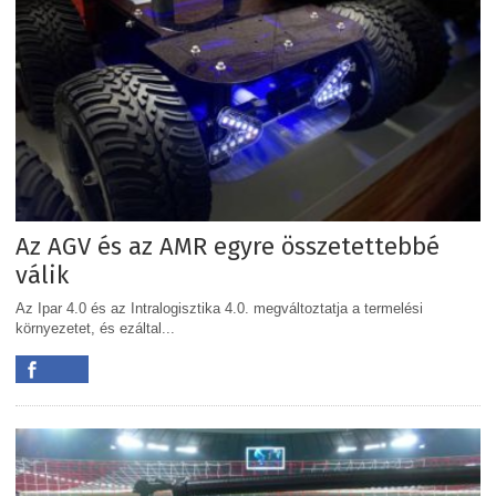
Az AGV és az AMR egyre összetettebbé
válik
Az Ipar 4.0 és az Intralogisztika 4.0. megváltoztatja a termelési
környezetet, és ezáltal...