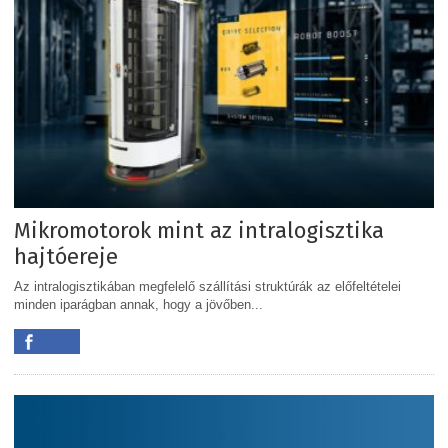
Mikromotorok mint az intralogisztika
hajtóereje
Az intralogisztikában megfelelő szállítási struktúrák az előfeltételei
minden iparágban annak, hogy a jövőben...