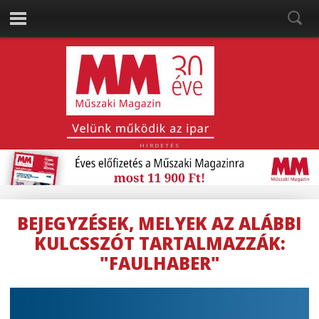
HIRDETÉS
BEJEGYZÉSEK, MELYEK AZ ALÁBBI
KULCSSZÓT TARTALMAZZÁK:
"FAULHABER"