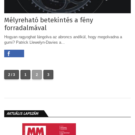
Mélyreható betekintés a fény
forradalmával
Hogyan ragyoghat lángolva az abroncs anélkül, hogy megolvadna a
gumi? Patrick Llewelyn-Davies a...
2 / 3
1
2
3
AKTUÁLIS LAPSZÁM