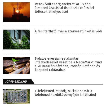
Rendkívüli energiahelyzet: az EV.app
átmeneti árazással ösztönzi a csúcsidei
töltések áthelyezését
A fenntartható nyár a szervezetünket is védi
Tudatos energiamegtakarítási
intézkedéseket vezet be a MediaMarkt mind
a 40 hazai áruházában, irodaépületében és
központi raktárában
IOT-MAGAZIN.HU
Elfelejtetted, meddig parkolsz? Már a
telefonod kezdőképernyőjén is láthatod