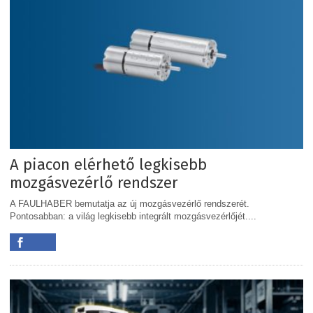
A piacon elérhető legkisebb
mozgásvezérlő rendszer
A FAULHABER bemutatja az új mozgásvezérlő rendszerét.
Pontosabban: a világ legkisebb integrált mozgásvezérlőjét....