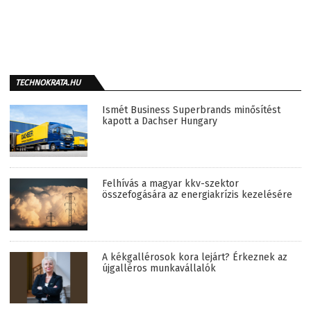
TECHNOKRATA.HU
Ismét Business Superbrands minősítést
kapott a Dachser Hungary
Felhívás a magyar kkv-szektor
összefogására az energiakrízis kezelésére
A kékgallérosok kora lejárt? Érkeznek az
újgalléros munkavállalók