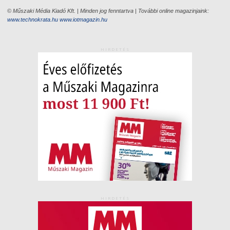
© Műszaki Média Kiadó Kft. | Minden jog fenntartva | További online magazinjaink:
www.technokrata.hu
www.iotmagazin.hu
HIRDETÉS
HIRDETÉS