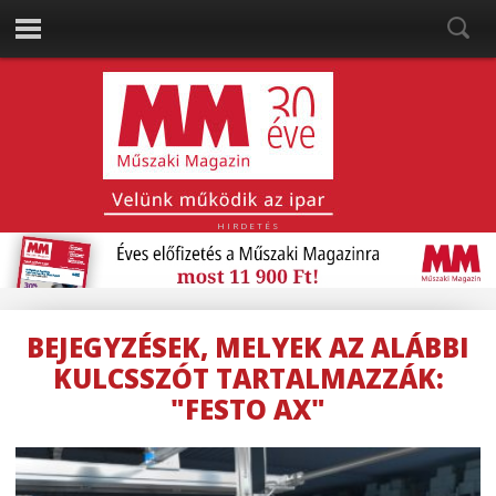
HIRDETÉS
BEJEGYZÉSEK, MELYEK AZ ALÁBBI
KULCSSZÓT TARTALMAZZÁK:
"FESTO AX"