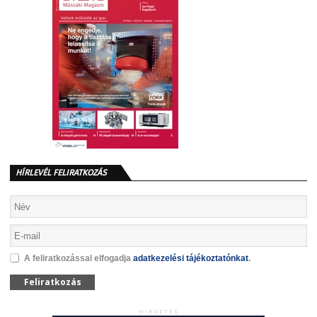
HÍRLEVÉL FELIRATKOZÁS
A feliratkozással elfogadja
adatkezelési tájékoztatónkat
.
Feliratkozás
HIRDETÉS