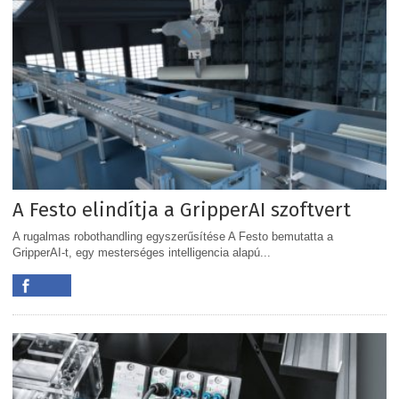
A Festo elindítja a GripperAI szoftvert
A rugalmas robothandling egyszerűsítése A Festo bemutatta a
GripperAI-t, egy mesterséges intelligencia alapú...