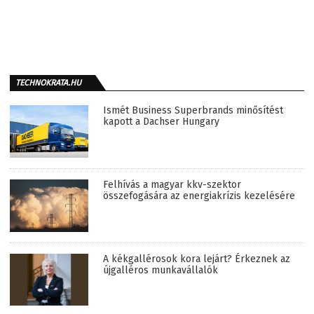
TECHNOKRATA.HU
Ismét Business Superbrands minősítést
kapott a Dachser Hungary
Felhívás a magyar kkv-szektor
összefogására az energiakrízis kezelésére
A kékgallérosok kora lejárt? Érkeznek az
újgalléros munkavállalók