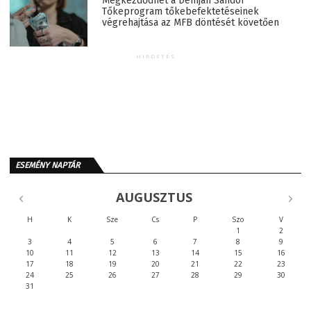
Megkezdődhet a Demján Sándor
Tőkeprogram tőkebefektetéseinek
végrehajtása az MFB döntését követően
HIRDETÉS
ESEMÉNY NAPTÁR
AUGUSZTUS
H
K
Sze
Cs
P
Szo
V
1
2
3
4
5
6
7
8
9
10
11
12
13
14
15
16
17
18
19
20
21
22
23
24
25
26
27
28
29
30
31