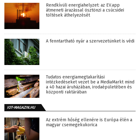
Rendkívüli energiahelyzet: az EV.app
átmeneti árazással ösztönzi a csúcsidei
töltések áthelyezését
A fenntartható nyár a szervezetünket is védi
Tudatos energiamegtakarítási
intézkedéseket vezet be a MediaMarkt mind
a 40 hazai áruházában, irodaépületében és
központi raktárában
IOT-MAGAZIN.HU
Az extrém hőség ellenére is Európa élén a
magyar csemegekukorica