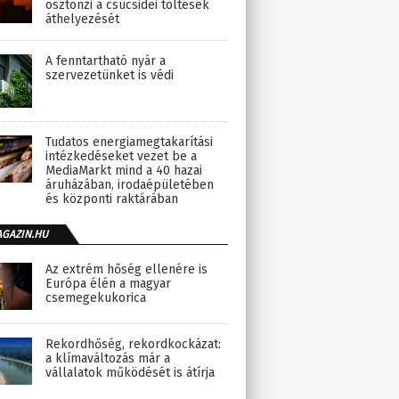
ösztönzi a csúcsidei töltések
áthelyezését
A fenntartható nyár a
szervezetünket is védi
Tudatos energiamegtakarítási
intézkedéseket vezet be a
MediaMarkt mind a 40 hazai
áruházában, irodaépületében
és központi raktárában
AGAZIN.HU
Az extrém hőség ellenére is
Európa élén a magyar
csemegekukorica
Rekordhőség, rekordkockázat:
a klímaváltozás már a
vállalatok működését is átírja