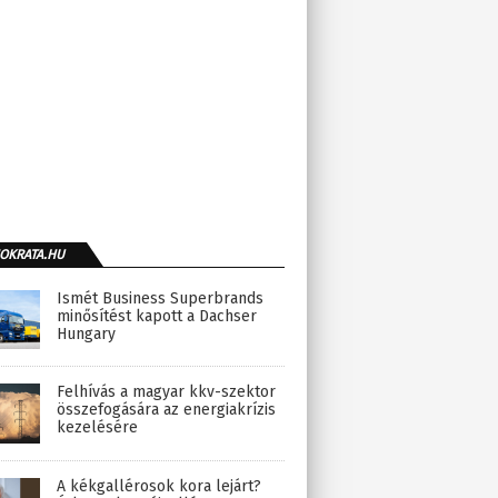
OKRATA.HU
Ismét Business Superbrands
minősítést kapott a Dachser
Hungary
Felhívás a magyar kkv-szektor
összefogására az energiakrízis
kezelésére
A kékgallérosok kora lejárt?