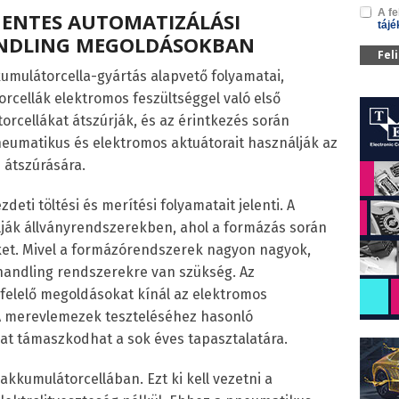
A fe
LMENTES AUTOMATIZÁLÁSI
tájé
ANDLING MEGOLDÁSOKBAN
Fel
umulátorcella-gyártás alapvető folyamatai,
rcellák elektromos feszültséggel való első
orcellákat átszúrják, és az érintkezés során
pneumatikus és elektromos aktuátorait használják az
 átszúrására.
eti töltési és merítési folyamatait jelenti. A
lják állványrendszerekben, ahol a formázás során
 őket. Mivel a formázórendszerek nagyon nagyok,
handling rendszerekre van szükség. Az
felelő megoldásokat kínál az elektromos
 A merevlemezek teszteléséhez hasonló
lat támaszkodhat a sok éves tapasztalatára.
kkumulátorcellában. Ezt ki kell vezetni a