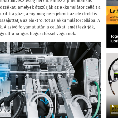
lektrolitveszteség nélkül. Ehhez a pneumatikus
zsákat, amelyek átszúrják az akkumulátor celláit a
ítik a gázt, amíg meg nem jelenik az elektrolit is.
szajuttatja az elektrolitot az akkumulátorcellába. A
. A szívó folyamat után a cellákat ismét lezárják,
agy ultrahangos hegesztéssel végeznek.