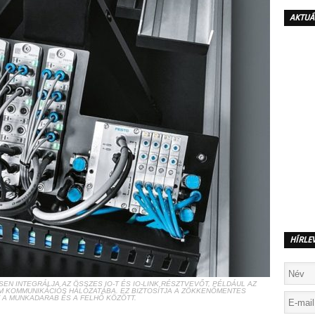
AKTUÁ
HÍRLE
EN INTEGRÁLJA AZ ÖSSZES IO-T ÉS IO-LINK RÉSZTVEVŐT, PÉLDÁUL AZ
M KOMMUNIKÁCIÓS HÁLÓZATÁBA. EZ BIZTOSÍTJA A ZÖKKENŐMENTES
 A MUNKADARAB ÉS A FELHŐ KÖZÖTT.