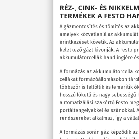
RÉZ-, CINK- ÉS NIKKE
TERMÉKEK A FESTO H
A gázmentesítés és tömítés az akk
amelyek közvetlenül az akkumuláto
érintkezését követik. Az akkumulát
keletkező gázt kivonják. A Festo 
akkumulátorcellák handlingjére és
A formázás az akkumulátorcella kezd
cellákat formázóállomásokon táro
többször is feltöltik és lemerítik
hosszú löketű és nagy sebességű 
automatizálási szakértő Festo meg
portáltengelyekkel és szánokkal.
rendszereket alkalmaz, így a válla
A formázás során gáz képződik az a