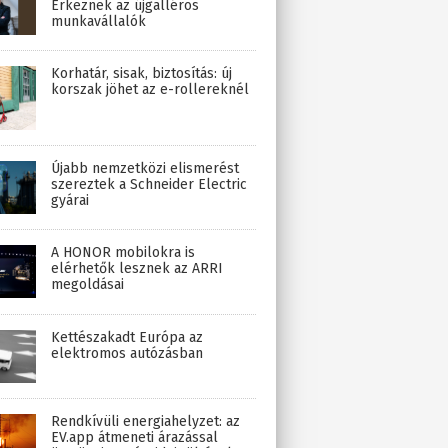
Érkeznek az újgalléros
munkavállalók
Korhatár, sisak, biztosítás: új
korszak jöhet az e-rollereknél
Újabb nemzetközi elismerést
szereztek a Schneider Electric
gyárai
A HONOR mobilokra is
elérhetők lesznek az ARRI
megoldásai
Kettészakadt Európa az
elektromos autózásban
Rendkívüli energiahelyzet: az
EV.app átmeneti árazással