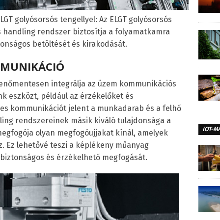
GT golyósorsós tengellyel: Az ELGT golyósorsós
 handling rendszer biztosítja a folyamatkamra
onságos betöltését és kirakodását.
MUNIKÁCIÓ
kkenőmentesen integrálja az üzem kommunikációs
nk eszközt, például az érzékelőket és
es kommunikációt jelent a munkadarab és a felhő
ling rendszereinek másik kiváló tulajdonsága a
IOT-M
 megfogója olyan megfogóujjakat kínál, amelyek
 Ez lehetővé teszi a képlékeny műanyag
biztonságos és érzékelhető megfogását.