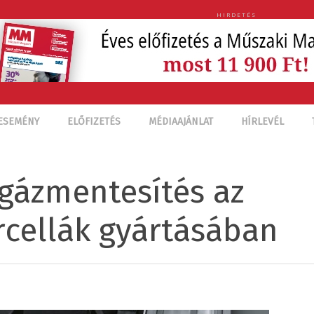
HIRDETÉS
ESEMÉNY
ELŐFIZETÉS
MÉDIAAJÁNLAT
HÍRLEVÉL
gázmentesítés az
cellák gyártásában