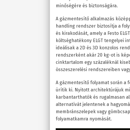
minőségére és biztonságára.
A gázmentesítő alkalmazás középp
handling rendszer biztosítja a fo
és kirakodását, amely a Festo ELGT
költséghatékony ELGT tengelyei in
ideálisak a 2D és 3D konzolos rend
rendszerként akár 20 kg-ot is képe
cinktartalom egy százaléknál kise
összeszerelési rendszereiben vagy
A gázmentesítő folyamat során a 
ürítik ki. Nyitott architektúrájuk
karbantarthatók és rugalmasan al
alternatívát jelentenek a hagyom
membránszelepek vagy gömbcsapok
folyamatkamra nyomását.