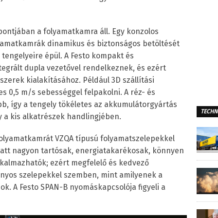
ontjában a folyamatkamra áll. Egy konzolos
lyamatkamrák dinamikus és biztonságos betöltését
 tengelyeire épül. A Festo kompakt és
tegrált dupla vezetővel rendelkeznek, és ezért
szerek kialakításához. Például 3D szállítási
s 0,5 m/s sebességgel felpakolni. A réz- és
bb, így a tengely tökéletes az akkumulátorgyártás
TECHN
 a kis alkatrészek handlingjében.
folyamatkamrát VZQA típusú folyamatszelepekkel
 miatt nagyon tartósak, energiatakarékosak, könnyen
kalmazhatók; ezért megfelelő és kedvező
ányos szelepekkel szemben, mint amilyenek a
. A Festo SPAN-B nyomáskapcsolója figyeli a