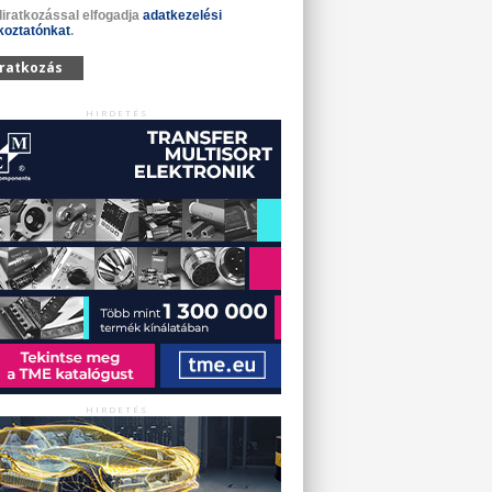
liratkozással elfogadja
adatkezelési
koztatónkat
.
iratkozás
HIRDETÉS
HIRDETÉS