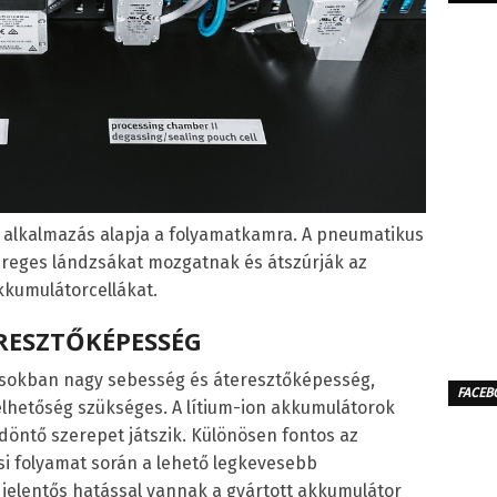
 alkalmazás alapja a folyamatkamra. A pneumatikus
üreges lándzsákat mozgatnak és átszúrják az
kkumulátorcellákat.
ERESZTŐKÉPESSÉG
ásokban nagy sebesség és áteresztőképesség,
FACEB
lhetőség szükséges. A lítium-ion akkumulátorok
döntő szerepet játszik. Különösen fontos az
si folyamat során a lehető legkevesebb
jelentős hatással vannak a gyártott akkumulátor