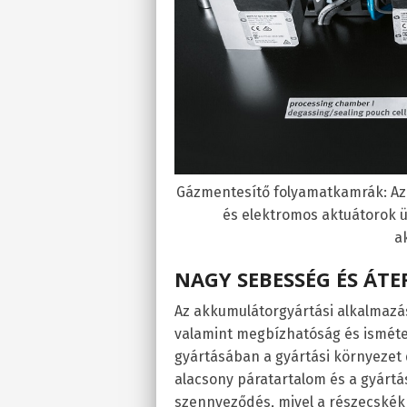
Gázmentesítő folyamatkamrák: Az
és elektromos aktuátorok 
a
NAGY SEBESSÉG ÉS ÁT
Az akkumulátorgyártási alkalmaz
valamint megbízhatóság és isméte
gyártásában a gyártási környezet 
alacsony páratartalom és a gyártá
szennyeződés, mivel a részecskék 