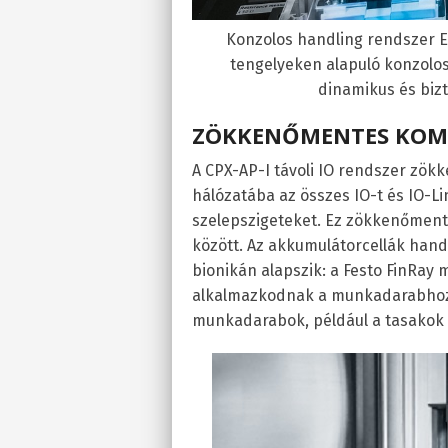
Konzolos handling rendszer EL
tengelyeken alapuló konzolos
dinamikus és bizt
ZÖKKENŐMENTES KOM
A CPX-AP-I távoli IO rendszer zö
hálózatába az összes IO-t és IO-Li
szelepszigeteket. Ez zökkenőment
között. Az akkumulátorcellák hand
bionikán alapszik: a Festo FinRay
alkalmazkodnak a munkadarabhoz.
munkadarabok, például a tasakok 