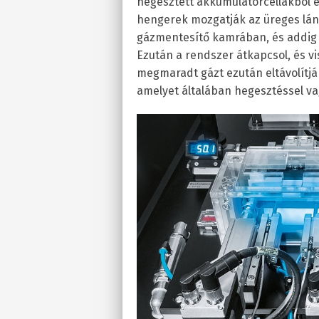
hegesztett akkumulátorcellákból e
hengerek mozgatják az üreges lánd
gázmentesítő kamrában, és addig ür
Ezután a rendszer átkapcsol, és vis
megmaradt gázt ezután eltávolítják
amelyet általában hegesztéssel v