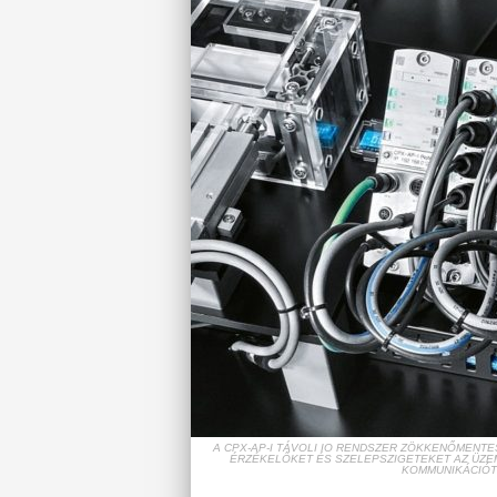
A CPX-AP-I TÁVOLI IO RENDSZER ZÖKKENŐMENTES
ÉRZÉKELŐKET ÉS SZELEPSZIGETEKET AZ ÜZE
KOMMUNIKÁCIÓT