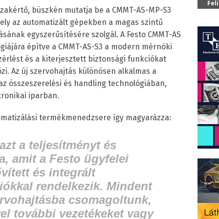
Fel
i szakértő, büszkén mutatja be a CMMT-AS-MP-S3
mely az automatizált gépekben a magas szintű
tásának egyszerűsítésére szolgál. A Festo CMMT-AS
giájára építve a CMMT-AS-S3 a modern mérnöki
érlést és a kiterjesztett biztonsági funkciókat
i. Az új szervohajtás különösen alkalmas a
 az összeszerelési és handling technológiában,
ronikai iparban.
tomatizálási termékmenedzsere így magyarázza:
t a teljesítményt és
ja, amit a Festo ügyfelei
vített és integrált
iókkal rendelkezik. Mindent
rvohajtásba csomagoltunk,
el további vezetékeket vagy