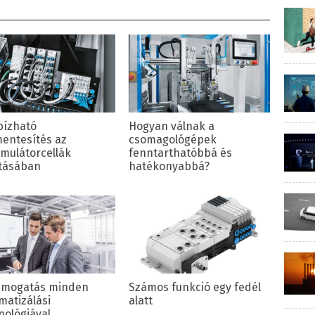
ízható
Hogyan válnak a
entesítés az
csomagológépek
mulátorcellák
fenntarthatóbbá és
tásában
hatékonyabbá?
ámogatás minden
Számos funkció egy fedél
matizálási
alatt
nológiával