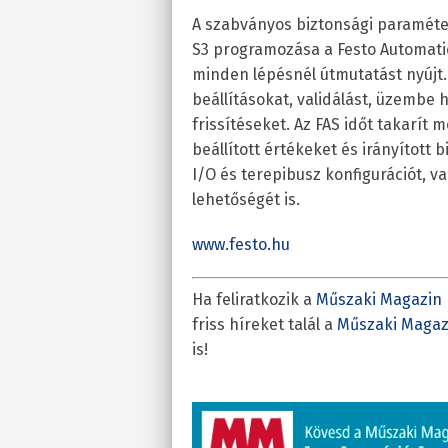
A szabványos biztonsági paraméter
S3 programozása a Festo Automatio
minden lépésnél útmutatást nyújt. 
beállításokat, validálást, üzembe 
frissítéseket. Az FAS időt takarít 
beállított értékeket és irányított 
I/O és terepibusz konfigurációt, v
lehetőségét is.
www.festo.hu
Ha feliratkozik a
Műszaki Magazin 
friss híreket talál a
Műszaki Magaz
is!