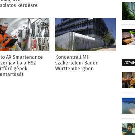
solatos kérdésre
sto AX Smartenance
Koncentrált MI-
ver javítja a HS2
szakértelem Baden-
IOT-M
útfúró gépek
Württembergben
antartását