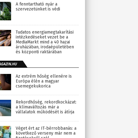
A fenntartható nyár a
szervezetünket is védi
Tudatos energiamegtakarítási
intézkedéseket vezet be a
MediaMarkt mind a 40 hazai
áruházában, irodaépületében
és központi raktárában
AGAZIN.HU
Az extrém hőség ellenére is
Európa élén a magyar
csemegekukorica
Rekordhőség, rekordkockázat:
a klímaváltozás már a
vállalatok működését is átírja
Véget ért az IT-bérrobbanás: a
következő verseny már nem a