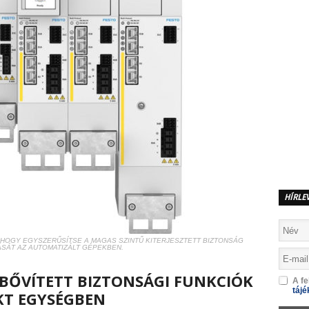
HÍRLE
 HOGY EGYSZERŰSÍTSE A MAGAS SZINTŰ KITERJESZTETT BIZTONSÁG
SÁT AZ AUTOMATIZÁLT GÉPEKBEN.
IBŐVÍTETT BIZTONSÁGI FUNKCIÓK
A fe
tájé
KT EGYSÉGBEN