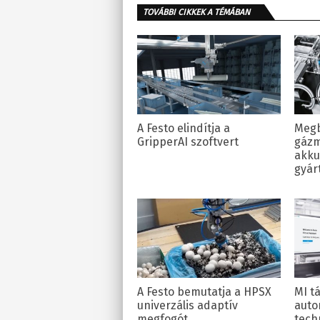
TOVÁBBI CIKKEK A TÉMÁBAN
A Festo elindítja a
Megb
GripperAI szoftvert
gázm
akku
gyár
A Festo bemutatja a HPSX
MI t
univerzális adaptív
auto
megfogót
tech