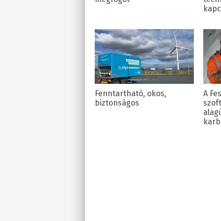
kapc
Fenntartható, okos,
A Fe
biztonságos
szoft
alag
karb