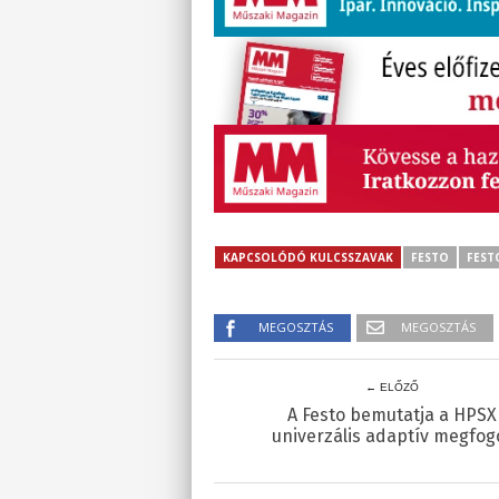
KAPCSOLÓDÓ KULCSSZAVAK
FESTO
FEST
MEGOSZTÁS
MEGOSZTÁS
← ELŐZŐ
A Festo bemutatja a HPSX
univerzális adaptív megfog