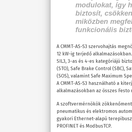
modulokat, így h
biztosít, csökken
miközben megfel
funkcionális biz
A CMMT-AS-S3 szervohajtás megnöve
12 kW-ig terjedő alkalmazásokban. 
SIL3, 3-as és 4-es kategóriájú bizt
(STO), Safe Brake Control (SBC), Sa
(SOS), valamint Safe Maximum Spee
A CMMT-AS-S3 használható a kiterje
alkalmazásokban az összes Festo
A szoftvermérnökök zökkenőmentes
pneumatikus és elektromos automat
gyakori Ethernet-alapú terepibusz
PROFINET és ModbusTCP.