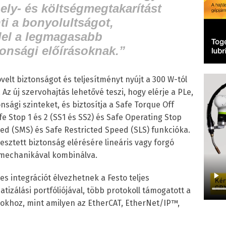
ely- és költségmegtakarítást
ti a bonyolultságot,
el a legmagasabb
tonsági előírásoknak.”
lt biztonságot és teljesítményt nyújt a 300 W-tól
Az új szervohajtás lehetővé teszi, hogy elérje a PLe,
onsági szinteket, és biztosítja a Safe Torque Off
fe Stop 1 és 2 (SS1 és SS2) és Safe Operating Stop
d (SMS) és Safe Restricted Speed (SLS) funkcióka.
sztett biztonság elérésére lineáris vagy forgó
 mechanikával kombinálva.
 integrációt élvezhetnek a Festo teljes
izálási portfóliójával, több protokoll támogatott a
okhoz, mint amilyen az EtherCAT, EtherNet/IP™,