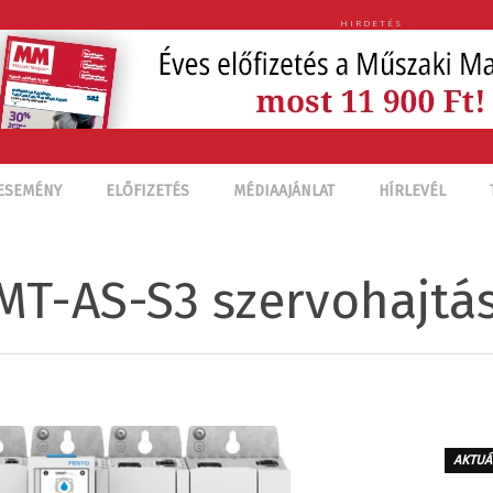
HIRDETÉS
ESEMÉNY
ELŐFIZETÉS
MÉDIAAJÁNLAT
HÍRLEVÉL
MMT-AS-S3 szervohajtá
AKTUÁ