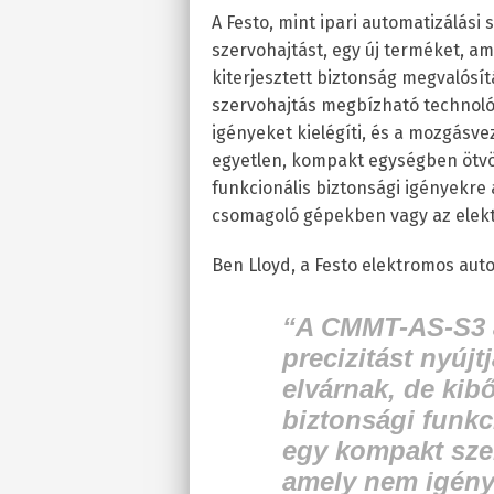
A Festo, mint ipari automatizálás
szervohajtást, egy új terméket, a
kiterjesztett biztonság megvalósí
szervohajtás megbízható technoló
igényeket kielégíti, és a mozgásvez
egyetlen, kompakt egységben ötvöz
funkcionális biztonsági igényekre
csomagoló gépekben vagy az elekt
Ben Lloyd, a Festo elektromos au
“A CMMT-AS-S3 az
precizitást nyújt
elvárnak, de kibő
biztonsági funkc
egy kompakt sze
amely nem igény