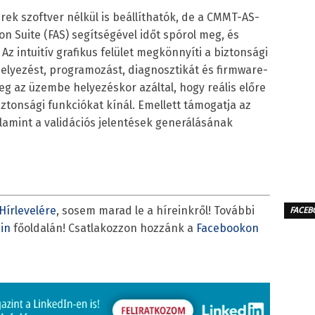
ek szoftver nélkül is beállíthatók, de a CMMT-AS-
n Suite (FAS) segítségével időt spórol meg, és
Az intuitív grafikus felület megkönnyíti a biztonsági
helyezést, programozást, diagnosztikát és firmware-
meg az üzembe helyezéskor azáltal, hogy reális előre
biztonsági funkciókat kínál. Emellett támogatja az
alamint a validációs jelentések generálásának
Hírlevelére
, sosem marad le a híreinkről! További
FACEB
in
főoldalán! Csatlakozzon hozzánk a
Facebookon