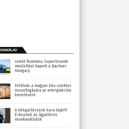
OKRATA.HU
Ismét Business Superbrands
minősítést kapott a Dachser
Hungary
Felhívás a magyar kkv-szektor
összefogására az energiakrízis
kezelésére
A kékgallérosok kora lejárt?
Érkeznek az újgalléros
munkavállalók