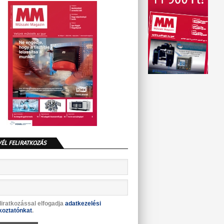
VÉL FELIRATKOZÁS
liratkozással elfogadja
adatkezelési
koztatónkat
.