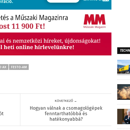
TECHN
O AX
FESTO-AM
KÖVETKEZŐ →
Hogyan válnak a csomagológépek
ót
fenntarthatóbbá és
hatékonyabbá?