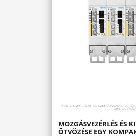
FESTO CMMT-AS-MP-S3 SZERVOHAJTÁS: CÉLJA,
MEGVALÓSÍTÁ
MOZGÁSVEZÉRLÉS ÉS K
ÖTVÖZÉSE EGY KOMPA