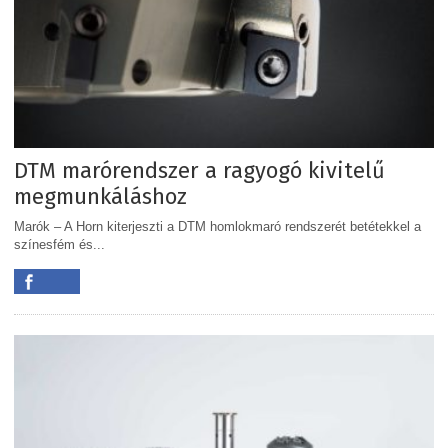
DTM marórendszer a ragyogó kivitelű
megmunkáláshoz
Marók – A Horn kiterjeszti a DTM homlokmaró rendszerét betétekkel a
színesfém és...