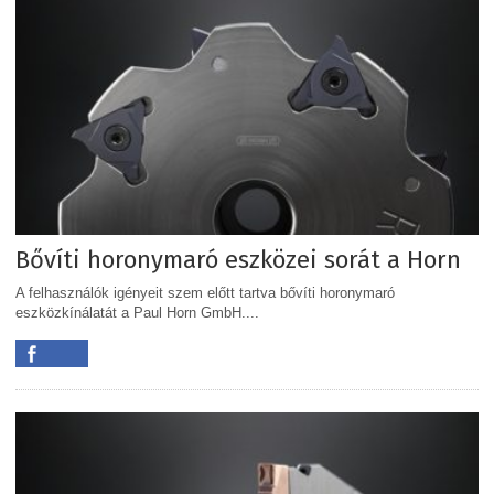
Bővíti horonymaró eszközei sorát a Horn
A felhasználók igényeit szem előtt tartva bővíti horonymaró
eszközkínálatát a Paul Horn GmbH....