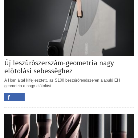
Új leszúrószerszám-geometria nagy
előtolási sebességhez
A Horn által kifejlesztett, az S100 beszúrórendszeren alapuló EH
geometria a nagy előtolási...