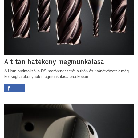
A titán hatékony megmunkálása
A Horn optimalizálja DS marórendszerét a titán és titánötvözetek még
költséghatékonyabb megmunkálása érdekében....