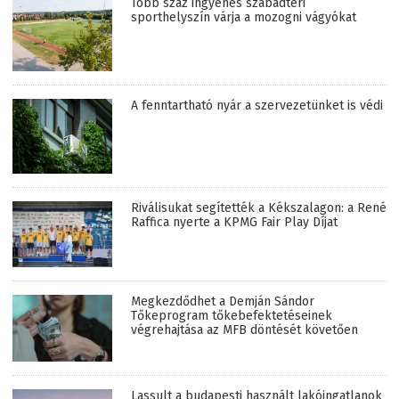
Több száz ingyenes szabadtéri
sporthelyszín várja a mozogni vágyókat
A fenntartható nyár a szervezetünket is védi
Riválisukat segítették a Kékszalagon: a René
Raffica nyerte a KPMG Fair Play Díjat
Megkezdődhet a Demján Sándor
Tőkeprogram tőkebefektetéseinek
végrehajtása az MFB döntését követően
Lassult a budapesti használt lakóingatlanok