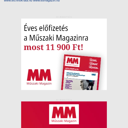
www.technokrata.hu
www.iotmagazin.hu
HIRDETÉS
HIRDETÉS