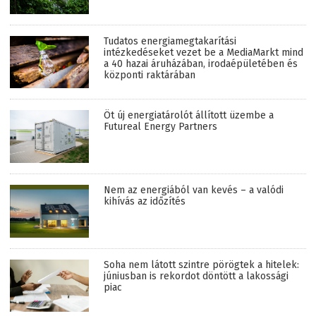
Tudatos energiamegtakarítási
intézkedéseket vezet be a MediaMarkt mind
a 40 hazai áruházában, irodaépületében és
központi raktárában
Öt új energiatárolót állított üzembe a
Futureal Energy Partners
Nem az energiából van kevés – a valódi
kihívás az időzítés
Soha nem látott szintre pörögtek a hitelek:
júniusban is rekordot döntött a lakossági
piac