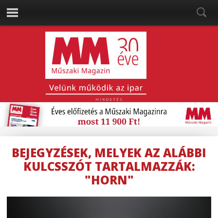
HIRDETÉS
BEJEGYZÉSEK, MELYEK AZ ALÁBBI
KULCSSZÓT TARTALMAZZÁK:
"HORN"