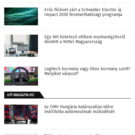
Erős félévet zárt a Schneider Electric új
Impact 2030 fenntarthatósági programja
Egy hét kötelező otthoni munkavégzésről
döntött a Yettel Magyarország
Logitech kormány vagy Xbox kormány szett?
Melyiket válaszd?
IOT-MAGAZIN.HU
Az OMV Hungária határozatlan időre
leállította autómosóinak működését