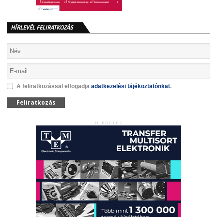
HÍRLEVÉL FELIRATKOZÁS
A feliratkozással elfogadja
adatkezelési tájékoztatónkat
.
Feliratkozás
HIRDETÉS