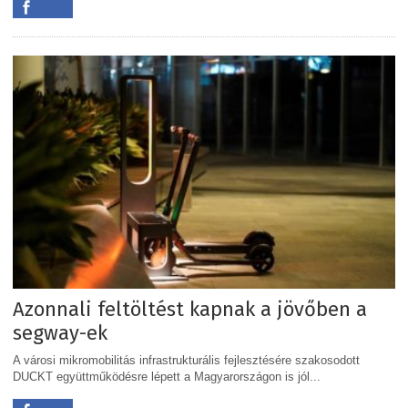
Azonnali feltöltést kapnak a jövőben a
segway-ek
A városi mikromobilitás infrastrukturális fejlesztésére szakosodott
DUCKT együttműködésre lépett a Magyarországon is jól...