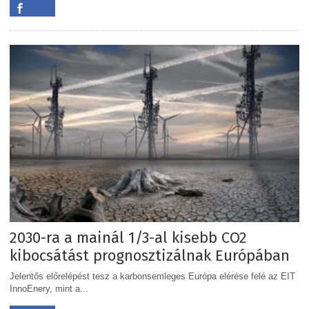
2030-ra a mainál 1/3-al kisebb CO2
kibocsátást prognosztizálnak Európában
Jelentős előrelépést tesz a karbonsemleges Európa elérése felé az EIT
InnoEnery, mint a...