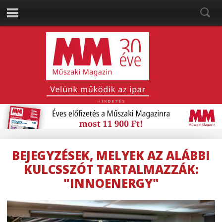
HIRDETÉS
BEJEGYZÉSEK, MELYEK AZ ALÁBBI
KULCSSZÓT TARTALMAZZÁK:
"INNOENERGY"