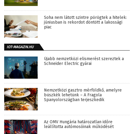
Soha nem látott szintre pörögtek a hitelek:
júniusban is rekordot döntött a lakossági
piac
IOT-MAGAZIN.HU
Újabb nemzetközi elismerést szereztek a
Schneider Electric gyárai
Nemzetközi gasztro mérföldkő, amelyre
büszkék lehetünk – A Fragola
Spanyolországban terjeszkedik
Az OMV Hungária határozatlan időre
leállította autómosóinak működését