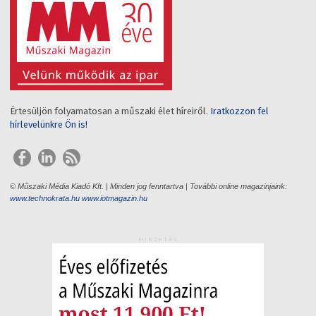
Értesüljön folyamatosan a műszaki élet híreiről.
Iratkozzon fel
hírlevelünkre Ön is!
© Műszaki Média Kiadó Kft. | Minden jog fenntartva | További online magazinjaink:
www.technokrata.hu
www.iotmagazin.hu
HIRDETÉS