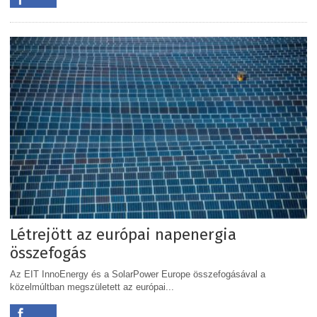
Létrejött az európai napenergia
összefogás
Az EIT InnoEnergy és a SolarPower Europe összefogásával a
közelmúltban megszületett az európai...