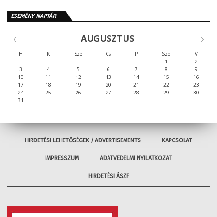
ESEMÉNY NAPTÁR
AUGUSZTUS
H
K
Sze
Cs
P
Szo
V
1
2
3
4
5
6
7
8
9
10
11
12
13
14
15
16
17
18
19
20
21
22
23
24
25
26
27
28
29
30
31
HIRDETÉSI LEHETŐSÉGEK / ADVERTISEMENTS
KAPCSOLAT
IMPRESSZUM
ADATVÉDELMI NYILATKOZAT
HIRDETÉSI ÁSZF