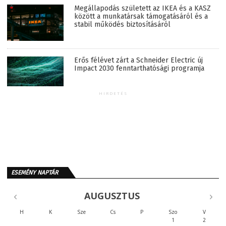
Megállapodás született az IKEA és a KASZ
között a munkatársak támogatásáról és a
stabil működés biztosításáról
Erős félévet zárt a Schneider Electric új
Impact 2030 fenntarthatósági programja
HIRDETÉS
ESEMÉNY NAPTÁR
AUGUSZTUS
H
K
Sze
Cs
P
Szo
V
1
2