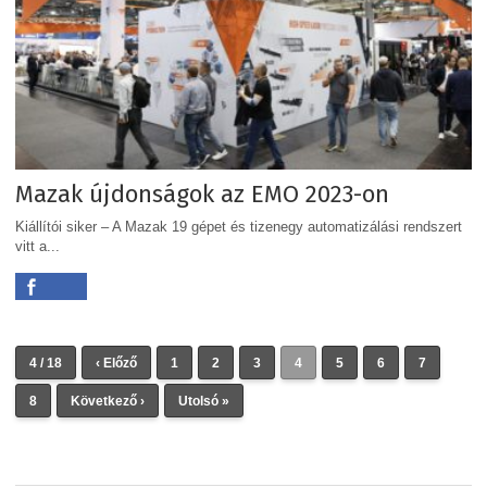
Mazak újdonságok az EMO 2023-on
Kiállítói siker – A Mazak 19 gépet és tizenegy automatizálási rendszert
vitt a...
4 / 18
‹ Előző
1
2
3
4
5
6
7
8
Következő ›
Utolsó »