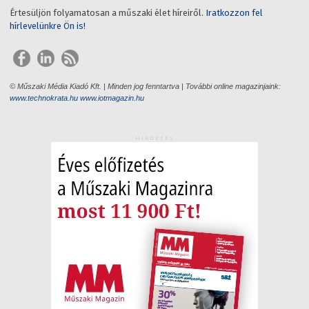
Értesüljön folyamatosan a műszaki élet híreiről.
Iratkozzon fel
hírlevelünkre Ön is!
© Műszaki Média Kiadó Kft. | Minden jog fenntartva | További online magazinjaink:
www.technokrata.hu
www.iotmagazin.hu
HIRDETÉS