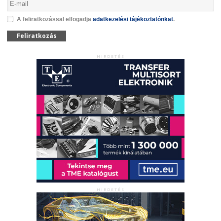
A feliratkozással elfogadja
adatkezelési tájékoztatónkat
.
Feliratkozás
HIRDETÉS
HIRDETÉS