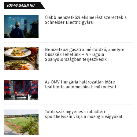
IOT-MAGAZIN.HU
Újabb nemzetközi elismerést szereztek a
Schneider Electric gyárai
Nemzetközi gasztro mérföldkő, amelyre
büszkék lehetünk – A Fragola
Spanyolországban terjeszkedik
Az OMV Hungária határozatlan időre
leállította autómosóinak működését
Több száz ingyenes szabadtéri
sporthelyszín várja a mozogni vágyókat