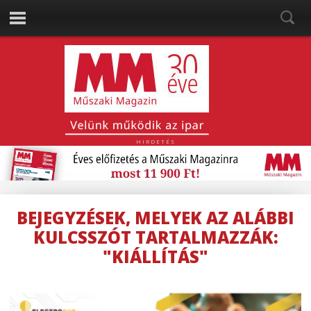
HIRDETÉS
BEJEGYZÉSEK, MELYEK AZ ALÁBBI
KULCSSZÓT TARTALMAZZÁK:
"KIÁLLÍTÁS"