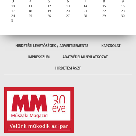
3
4
5
6
7
8
9
10
11
12
13
14
15
16
17
18
19
20
21
22
23
24
25
26
27
28
29
30
31
HIRDETÉSI LEHETŐSÉGEK / ADVERTISEMENTS
KAPCSOLAT
IMPRESSZUM
ADATVÉDELMI NYILATKOZAT
HIRDETÉSI ÁSZF