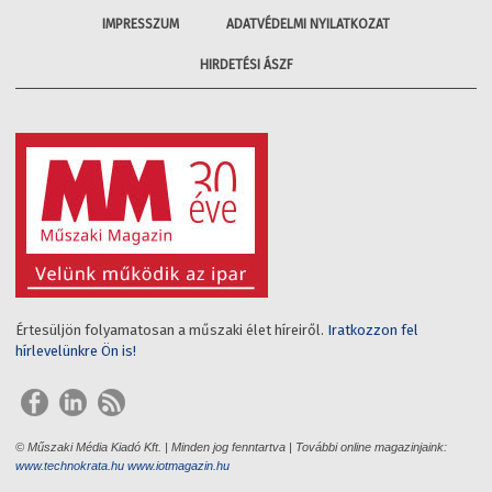
IMPRESSZUM
ADATVÉDELMI NYILATKOZAT
HIRDETÉSI ÁSZF
Értesüljön folyamatosan a műszaki élet híreiről.
Iratkozzon fel
hírlevelünkre Ön is!
© Műszaki Média Kiadó Kft. | Minden jog fenntartva | További online magazinjaink:
www.technokrata.hu
www.iotmagazin.hu