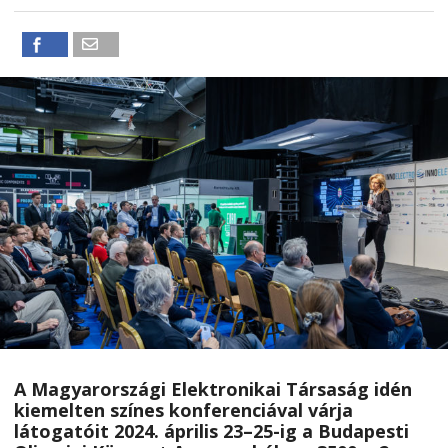
A Magyarországi Elektronikai Társasá
g id
é
n
kiemelten színes konferenciá
val v
árja
látogat
ó
it 2024.
április 23–25-ig a Budapesti