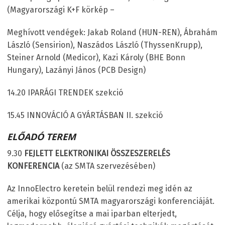
(Magyarországi K+F körkép –
Meghívott vendégek: Jakab Roland (HUN-REN), Ábrahám
László (Sensirion), Naszádos László (ThyssenKrupp),
Steiner Arnold (Medicor), Kazi Károly (BHE Bonn
Hungary), Lazányi János (PCB Design)
14.20 IPARÁGI TRENDEK szekció
15.45 INNOVÁCIÓ A GYÁRTÁSBAN II. szekció
ELŐADÓ TEREM
9.30
FEJLETT ELEKTRONIKAI
Ö
SSZESZEREL
É
S
KONFERENCIA
(az SMTA szervezésében)
Az InnoElectro keretein belül rendezi meg idén az
amerikai központú SMTA magyarországi konferenciáját.
Célja, hogy elősegítse a mai iparban elterjedt,