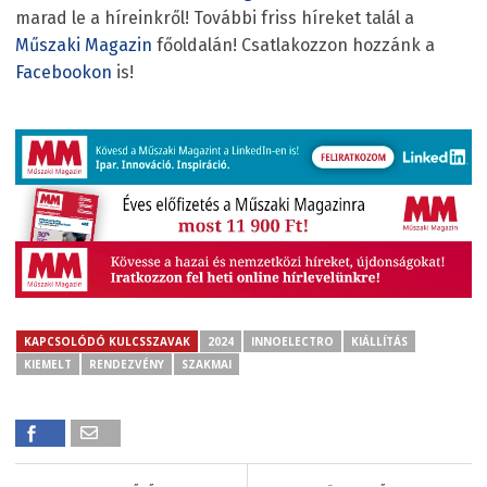
marad le a híreinkről! További friss híreket talál a
Műszaki Magazin
főoldalán! Csatlakozzon hozzánk a
Facebookon
is!
KAPCSOLÓDÓ KULCSSZAVAK
2024
INNOELECTRO
KIÁLLÍTÁS
KIEMELT
RENDEZVÉNY
SZAKMAI