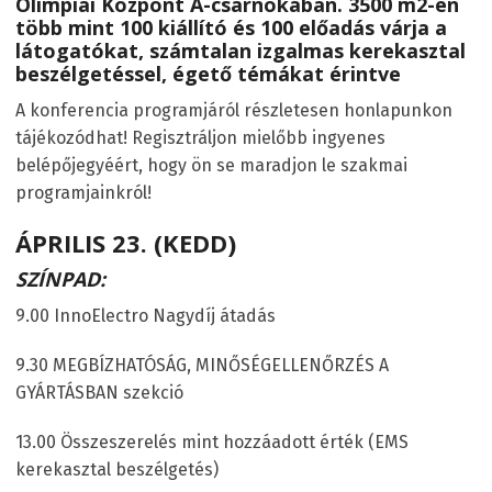
Olimpiai K
ö
zpont A-csarnokában. 3500 m2-en
több mint 100 kiállító és 100 előadás várja a
látogatókat, számtalan izgalmas kerekasztal
beszélgetéssel, égető témákat érintve
A konferencia programjáról részletesen honlapunkon
tájékozódhat! Regisztráljon mielőbb ingyenes
belépőjegyéért, hogy ön se maradjon le szakmai
programjainkról!
ÁPRILIS 23. (KEDD)
SZÍNPAD:
9.00 InnoElectro Nagydíj átadás
9.30 MEGBÍZHATÓSÁG, MINŐSÉGELLENŐRZÉS A
GYÁRTÁSBAN szekció
13.00 Összeszerelés mint hozzáadott érték (EMS
kerekasztal beszélgetés)