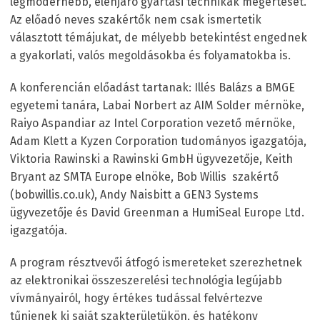
legmodernebb, élenjáró gyártási technikák megértését.
Az előadó neves szakértők nem csak ismertetik
választott témájukat, de mélyebb betekintést engednek
a gyakorlati, valós megoldásokba és folyamatokba is.
A konferencián előadást tartanak: Illés Balázs a BMGE
egyetemi tanára, Labai Norbert az AIM Solder mérnöke,
Raiyo Aspandiar az Intel Corporation vezető mérnöke,
Adam Klett a Kyzen Corporation tudományos igazgatója,
Viktoria Rawinski a Rawinski GmbH ügyvezetője, Keith
Bryant az SMTA Europe elnöke, Bob Willis szakértő
(bobwillis.co.uk), Andy Naisbitt a GEN3 Systems
ügyvezetője és David Greenman a HumiSeal Europe Ltd.
igazgatója.
A program résztvevői átfogó ismereteket szerezhetnek
az elektronikai összeszerelési technológia legújabb
vívmányairól, hogy értékes tudással felvértezve
tűnjenek ki saját szakterületükön, és hatékony