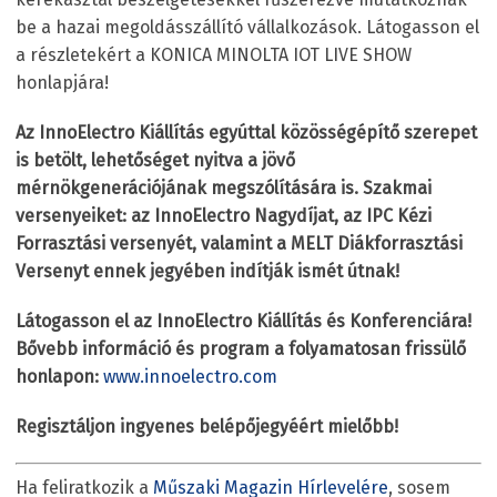
be a hazai megoldásszállító vállalkozások. Látogasson el
a részletekért a KONICA MINOLTA IOT LIVE SHOW
honlapjára!
Az InnoElectro Kiállítás egyúttal k
öz
öss
ég
építő szerepet
is bet
ölt, lehetős
éget nyitva a j
övő
m
érn
ö
kgeneráci
ójának megsz
ólítására is. Szakmai
versenyeiket: az InnoElectro Nagydíjat, az IPC Kézi
Forrasztási versenyét, valamint a MELT Diákforrasztási
Versenyt ennek jegy
é
ben indítják ism
ét útnak!
Látogasson el az InnoElectro Kiállítás és Konferenciára!
Bővebb információ és program a folyamatosan frissülő
honlapon:
www.innoelectro.com
Regisztáljon ingyenes belépőjegyéért mielőbb!
Ha feliratkozik a
Műszaki Magazin Hírlevelére
, sosem