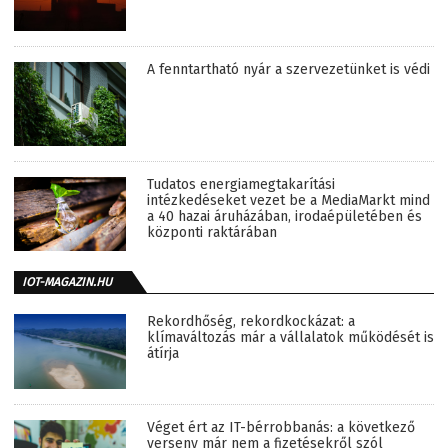
A fenntartható nyár a szervezetünket is védi
Tudatos energiamegtakarítási
intézkedéseket vezet be a MediaMarkt mind
a 40 hazai áruházában, irodaépületében és
központi raktárában
IOT-MAGAZIN.HU
Rekordhőség, rekordkockázat: a
klímaváltozás már a vállalatok működését is
átírja
Véget ért az IT-bérrobbanás: a következő
verseny már nem a fizetésekről szól