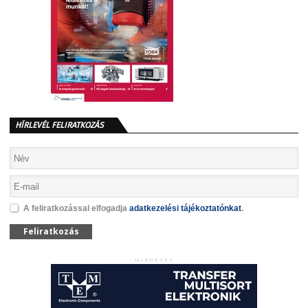
HÍRLEVÉL FELIRATKOZÁS
A feliratkozással elfogadja
adatkezelési tájékoztatónkat
.
Feliratkozás
HIRDETÉS