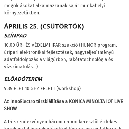
megoldásokat alkalmazzanak saját munkahelyi
környezetükben.
ÁPRILIS 25. (CSÜTÖRTÖK)
SZÍNPAD
10.00 ŰR- ÉS VÉDELMI IPAR szekció (HUNOR program,
űripari elektronikai fejlesztések, nagyteljesítményű
adatfeldolgozás a világűrben, rakétatechnológia és
vízszimatolás…)
ELŐADÓTEREM
9.35 ÉLET 10 GHZ FELETT (workshop)
Az InnoElectro társkiállítása a
KONICA MINOLTA IOT
LIVE
SHOW
A társrendezvényen három napon keresztül érdekes
kerekasztal beszélgetésekkel fűszerezve mutatkoznak