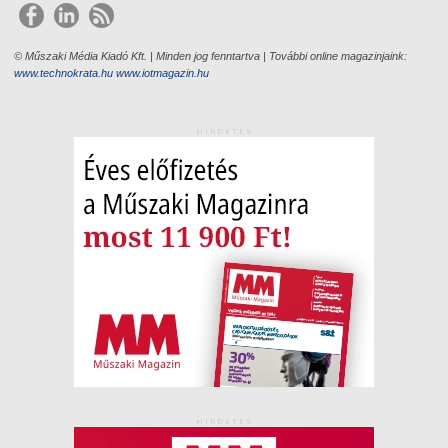
© Műszaki Média Kiadó Kft. | Minden jog fenntartva | További online magazinjaink:
www.technokrata.hu
www.iotmagazin.hu
HIRDETÉS
HIRDETÉS