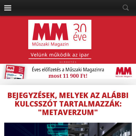
HIRDETÉS
BEJEGYZÉSEK, MELYEK AZ ALÁBBI
KULCSSZÓT TARTALMAZZÁK:
"METAVERZUM"