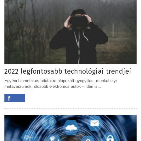
2022 legfontosabb technológiai trendjei
Egyéni biometrikus adatokra alapozott gyógyítás, munkahelyi
metaverzumok, olcsóbb elektromos autók – idén is...