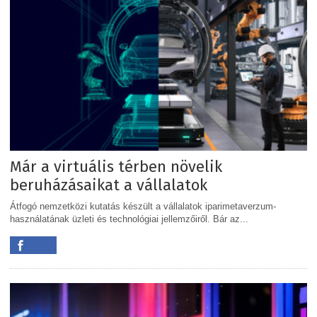
Már a virtuális térben növelik
beruházásaikat a vállalatok
Átfogó nemzetközi kutatás készült a vállalatok iparimetaverzum-
használatának üzleti és technológiai jellemzőiről. Bár az...