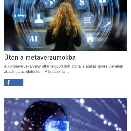
Úton a metaverzumokba
A koronavírus-járvány által felgyorsított digitális átállás gyors ütemben
átalakítja az életünket. A korábbinál...