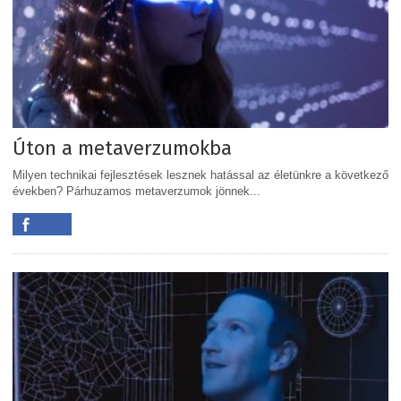
Úton a metaverzumokba
Milyen technikai fejlesztések lesznek hatással az életünkre a következő
években? Párhuzamos metaverzumok jönnek...