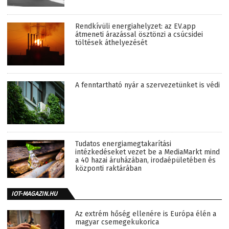
Rendkívüli energiahelyzet: az EV.app
átmeneti árazással ösztönzi a csúcsidei
töltések áthelyezését
A fenntartható nyár a szervezetünket is védi
Tudatos energiamegtakarítási
intézkedéseket vezet be a MediaMarkt mind
a 40 hazai áruházában, irodaépületében és
központi raktárában
IOT-MAGAZIN.HU
Az extrém hőség ellenére is Európa élén a
magyar csemegekukorica