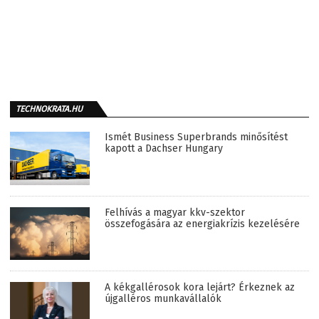
TECHNOKRATA.HU
Ismét Business Superbrands minősítést
kapott a Dachser Hungary
Felhívás a magyar kkv-szektor
összefogására az energiakrízis kezelésére
A kékgallérosok kora lejárt? Érkeznek az
újgalléros munkavállalók