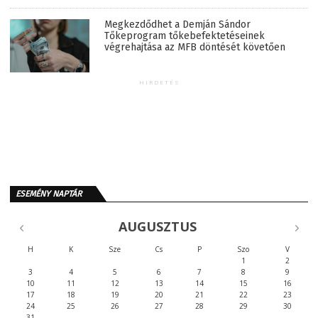
Megkezdődhet a Demján Sándor
Tőkeprogram tőkebefektetéseinek
végrehajtása az MFB döntését követően
HIRDETÉS
ESEMÉNY NAPTÁR
AUGUSZTUS
H
K
Sze
Cs
P
Szo
V
1
2
3
4
5
6
7
8
9
10
11
12
13
14
15
16
17
18
19
20
21
22
23
24
25
26
27
28
29
30
31