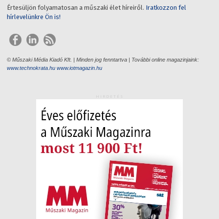
Értesüljön folyamatosan a műszaki élet híreiről.
Iratkozzon fel
hírlevelünkre Ön is!
© Műszaki Média Kiadó Kft. | Minden jog fenntartva | További online magazinjaink:
www.technokrata.hu
www.iotmagazin.hu
HIRDETÉS