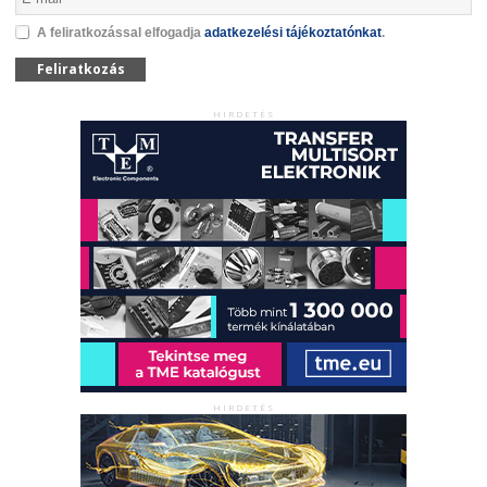
A feliratkozással elfogadja
adatkezelési tájékoztatónkat
.
Feliratkozás
HIRDETÉS
HIRDETÉS