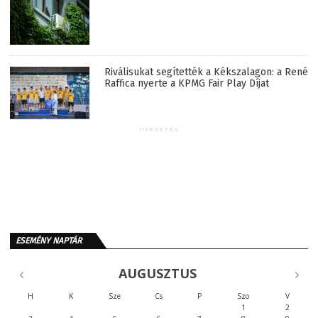
Riválisukat segítették a Kékszalagon: a René
Raffica nyerte a KPMG Fair Play Díjat
HIRDETÉS
ESEMÉNY NAPTÁR
AUGUSZTUS
H
K
Sze
Cs
P
Szo
V
1
2