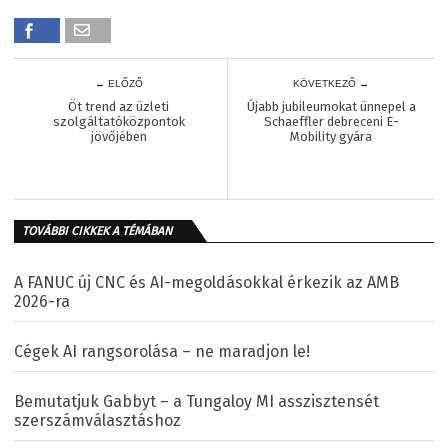
← ELŐZŐ
KÖVETKEZŐ →
Öt trend az üzleti
Újabb jubileumokat ünnepel a
szolgáltatóközpontok
Schaeffler debreceni E-
jövőjében
Mobility gyára
TOVÁBBI CIKKEK A TÉMÁBAN
A FANUC új CNC és AI-megoldásokkal érkezik az AMB
2026-ra
Cégek AI rangsorolása – ne maradjon le!
Bemutatjuk Gabbyt – a Tungaloy MI asszisztensét
szerszámválasztáshoz