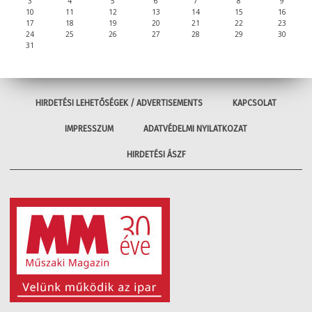
3
4
5
6
7
8
9
10
11
12
13
14
15
16
17
18
19
20
21
22
23
24
25
26
27
28
29
30
31
HIRDETÉSI LEHETŐSÉGEK / ADVERTISEMENTS
KAPCSOLAT
IMPRESSZUM
ADATVÉDELMI NYILATKOZAT
HIRDETÉSI ÁSZF