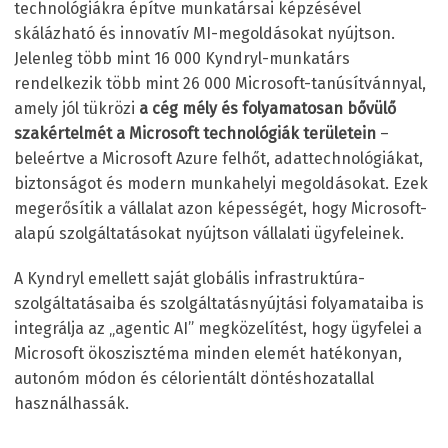
technológiákra építve munkatársai képzésével
skálázható és innovatív MI-megoldásokat nyújtson.
Jelenleg több mint 16 000 Kyndryl-munkatárs
rendelkezik több mint 26 000 Microsoft-tanúsítvánnyal,
amely jól tükrözi
a cég mély és folyamatosan bővülő
szakértelmét a Microsoft technológiák területein
–
beleértve a Microsoft Azure felhőt, adattechnológiákat,
biztonságot és modern munkahelyi megoldásokat. Ezek
megerősítik a vállalat azon képességét, hogy Microsoft-
alapú szolgáltatásokat nyújtson vállalati ügyfeleinek.
A Kyndryl emellett saját globális infrastruktúra-
szolgáltatásaiba és szolgáltatásnyújtási folyamataiba is
integrálja az „agentic AI” megközelítést, hogy ügyfelei a
Microsoft ökoszisztéma minden elemét hatékonyan,
autonóm módon és célorientált döntéshozatallal
használhassák.