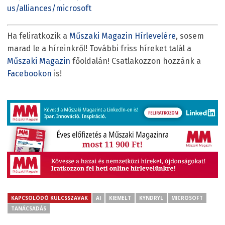
us/alliances/microsoft
Ha feliratkozik a
Műszaki Magazin Hírlevelére
, sosem
marad le a híreinkről! További friss híreket talál a
Műszaki Magazin
főoldalán! Csatlakozzon hozzánk a
Facebookon
is!
KAPCSOLÓDÓ KULCSSZAVAK
AI
KIEMELT
KYNDRYL
MICROSOFT
TANÁCSADÁS