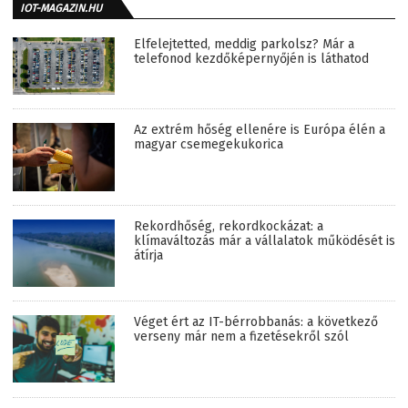
IOT-MAGAZIN.HU
Elfelejtetted, meddig parkolsz? Már a
telefonod kezdőképernyőjén is láthatod
Az extrém hőség ellenére is Európa élén a
magyar csemegekukorica
Rekordhőség, rekordkockázat: a
klímaváltozás már a vállalatok működését is
átírja
Véget ért az IT-bérrobbanás: a következő
verseny már nem a fizetésekről szól