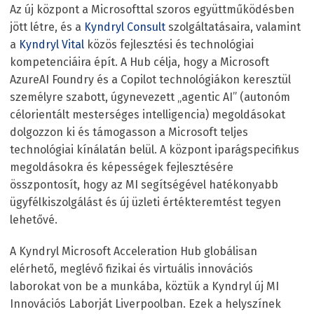
Az új központ a Microsofttal szoros együttműködésben
jött létre, és a
Kyndryl Consult
szolgáltatásaira, valamint
a
Kyndryl Vital
közös fejlesztési és technológiai
kompetenciáira épít. A Hub célja, hogy a Microsoft
AzureAI Foundry és a Copilot technológiákon keresztül
személyre szabott, úgynevezett „agentic AI” (autonóm
célorientált mesterséges intelligencia) megoldásokat
dolgozzon ki és támogasson a Microsoft teljes
technológiai kínálatán belül. A központ iparágspecifikus
megoldásokra és képességek fejlesztésére
összpontosít, hogy az MI segítségével hatékonyabb
ügyfélkiszolgálást és új üzleti értékteremtést tegyen
lehetővé.
A Kyndryl Microsoft Acceleration Hub globálisan
elérhető, meglévő fizikai és virtuális innovációs
laborokat von be a munkába, köztük a Kyndryl új MI
Innovációs Laborját Liverpoolban. Ezek a helyszínek