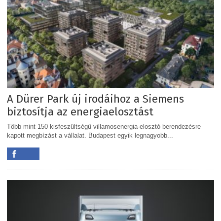
A Dürer Park új irodáihoz a Siemens
biztosítja az energiaelosztást
Több mint 150 kisfeszültségű villamosenergia-elosztó berendezésre
kapott megbízást a vállalat. Budapest egyik legnagyobb...