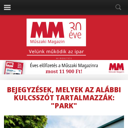
HIRDETÉS
BEJEGYZÉSEK, MELYEK AZ ALÁBBI
KULCSSZÓT TARTALMAZZÁK:
"PARK"