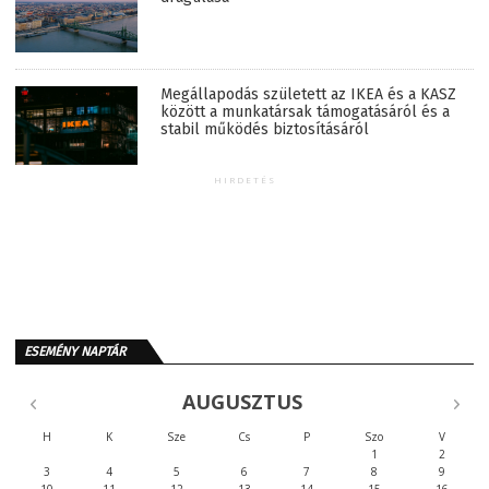
Megállapodás született az IKEA és a KASZ
között a munkatársak támogatásáról és a
stabil működés biztosításáról
HIRDETÉS
ESEMÉNY NAPTÁR
AUGUSZTUS
H
K
Sze
Cs
P
Szo
V
1
2
3
4
5
6
7
8
9