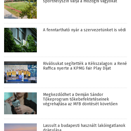
sporthelyszín várja a mozogni vágyókat
A fenntartható nyár a szervezetünket is védi
Riválisukat segítették a Kékszalagon: a René
Raffica nyerte a KPMG Fair Play Díjat
Megkezdődhet a Demján Sándor
Tőkeprogram tőkebefektetéseinek
végrehajtása az MFB döntését követően
Lassult a budapesti használt lakóingatlanok
drágulása