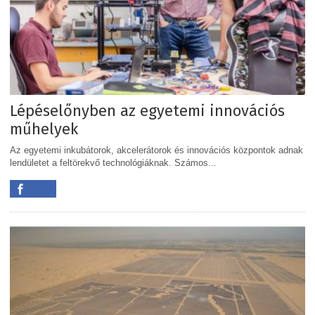
Lépéselőnyben az egyetemi innovációs
műhelyek
Az egyetemi inkubátorok, akcelerátorok és innovációs központok adnak
lendületet a feltörekvő technológiáknak. Számos...