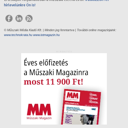
hírlevelünkre Ön is!
© Műszaki Média Kiadó Kft. | Minden jog fenntartva | További online magazinjaink:
www.technokrata.hu
www.iotmagazin.hu
HIRDETÉS