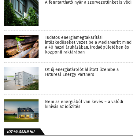
A fenntartható nyár a szervezetünket is védi
Tudatos energiamegtakarítási
intézkedéseket vezet be a MediaMarkt mind
a 40 hazai áruházában, irodaépületében és
központi raktárában
Öt új energiatárolót állított üzembe a
Futureal Energy Partners
Nem az energiából van kevés – a valódi
kihívás az időzítés
IOT-MAGAZIN.HU