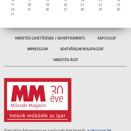
10
11
12
13
14
15
16
17
18
19
20
21
22
23
24
25
26
27
28
29
30
31
HIRDETÉSI LEHETŐSÉGEK / ADVERTISEMENTS
KAPCSOLAT
IMPRESSZUM
ADATVÉDELMI NYILATKOZAT
HIRDETÉSI ÁSZF
Értesüljön folyamatosan a műszaki élet híreiről.
Iratkozzon fel