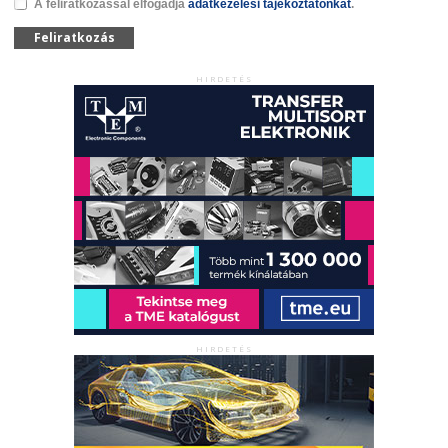
A feliratkozással elfogadja
adatkezelési tájékoztatónkat
.
Feliratkozás
HIRDETÉS
HIRDETÉS