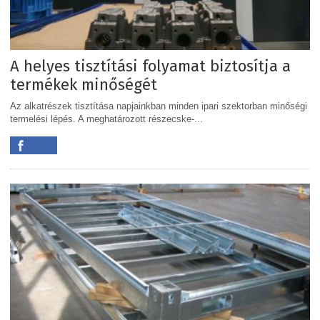
A helyes tisztítási folyamat biztosítja a
termékek minőségét
Az alkatrészek tisztítása napjainkban minden ipari szektorban minőségi
termelési lépés. A meghatározott részecske-...