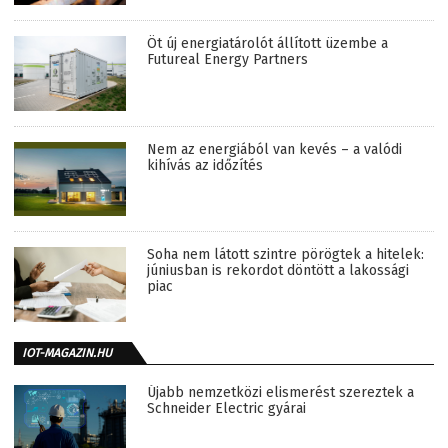
Öt új energiatárolót állított üzembe a
Futureal Energy Partners
Nem az energiából van kevés – a valódi
kihívás az időzítés
Soha nem látott szintre pörögtek a hitelek:
júniusban is rekordot döntött a lakossági
piac
IOT-MAGAZIN.HU
Újabb nemzetközi elismerést szereztek a
Schneider Electric gyárai