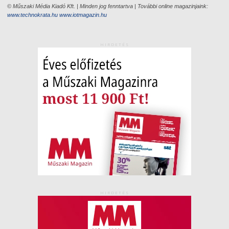
© Műszaki Média Kiadó Kft. | Minden jog fenntartva | További online magazinjaink:
www.technokrata.hu
www.iotmagazin.hu
HIRDETÉS
HIRDETÉS