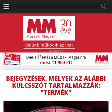
HIRDETÉS
BEJEGYZÉSEK, MELYEK AZ ALÁBBI
KULCSSZÓT TARTALMAZZÁK:
"TERMÉK"