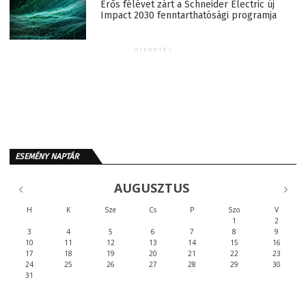
Erős félévet zárt a Schneider Electric új
Impact 2030 fenntarthatósági programja
HIRDETÉS
ESEMÉNY NAPTÁR
AUGUSZTUS
H
K
Sze
Cs
P
Szo
V
1
2
3
4
5
6
7
8
9
10
11
12
13
14
15
16
17
18
19
20
21
22
23
24
25
26
27
28
29
30
31