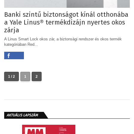
Banki szintű biztonságot kínál otthonába
a Yale Linus® termékdizájn nyertes okos
zárja
A Linus Smart Lock okos zár, a biztonsági rendszer és okos termék
kategóriában Red...
1 / 2
1
2
AKTUÁLIS LAPSZÁM