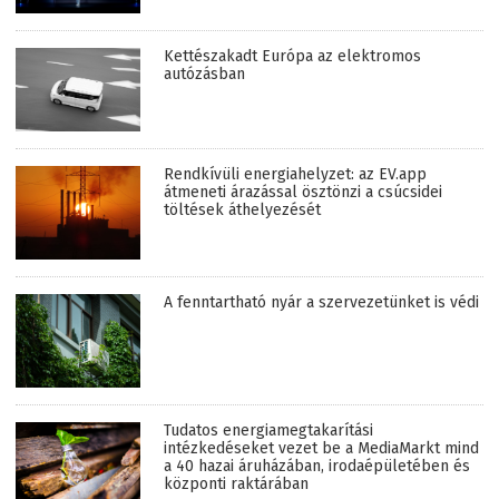
Kettészakadt Európa az elektromos
autózásban
Rendkívüli energiahelyzet: az EV.app
átmeneti árazással ösztönzi a csúcsidei
töltések áthelyezését
A fenntartható nyár a szervezetünket is védi
Tudatos energiamegtakarítási
intézkedéseket vezet be a MediaMarkt mind
a 40 hazai áruházában, irodaépületében és
központi raktárában