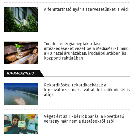
A fenntartható nyár a szervezetünket is védi
Tudatos energiamegtakarítási
intézkedéseket vezet be a MediaMarkt mind
a 40 hazai áruházában, irodaépületében és
központi raktárában
IOT-MAGAZIN.HU
Rekordhőség, rekordkockázat: a
klímaváltozás már a vállalatok működését is
átírja
Véget ért az IT-bérrobbanás: a következő
verseny már nem a fizetésekről szól