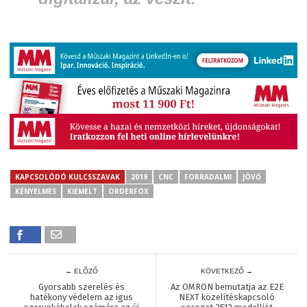
KAPCSOLÓDÓ KULCSSZAVAK
2019
CNC
FORRADALMI
JÖVŐ
KÉNYELMES
KIEMELT
ORDERFOX
← ELŐZŐ
KÖVETKEZŐ →
Gyorsabb szerelés és
Az OMRON bemutatja az E2E
hatékony védelem az igus
NEXT közelítéskapcsoló