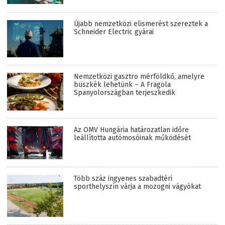
Újabb nemzetközi elismerést szereztek a
Schneider Electric gyárai
Nemzetközi gasztro mérföldkő, amelyre
büszkék lehetünk – A Fragola
Spanyolországban terjeszkedik
Az OMV Hungária határozatlan időre
leállította autómosóinak működését
Több száz ingyenes szabadtéri
sporthelyszín várja a mozogni vágyókat