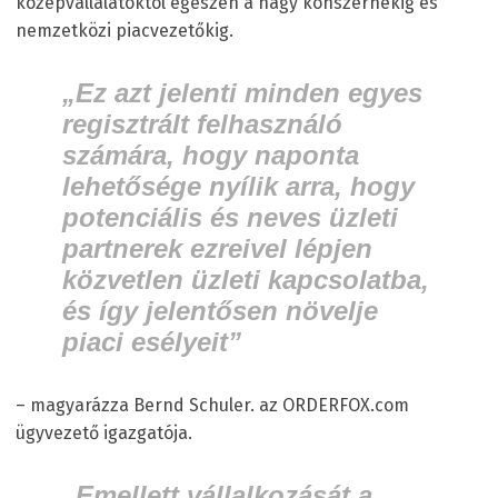
középvállalatoktól egészen a nagy konszernekig és
nemzetközi piacvezetőkig.
„Ez azt jelenti minden egyes
regisztrált felhasználó
számára, hogy naponta
lehetősége nyílik arra, hogy
potenciális és neves üzleti
partnerek ezreivel lépjen
közvetlen üzleti kapcsolatba,
és így jelentősen növelje
piaci esélyeit”
– magyarázza Bernd Schuler. az ORDERFOX.com
ügyvezető igazgatója.
„Emellett vállalkozását a