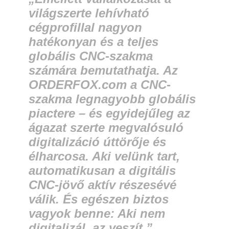
világszerte lehívható
cégprofillal nagyon
hatékonyan és a teljes
globális CNC-szakma
számára bemutathatja. Az
ORDERFOX.com a CNC-
szakma legnagyobb globális
piactere – és egyidejűleg az
ágazat szerte megvalósuló
digitalizáció úttörője és
élharcosa. Aki velünk tart,
automatikusan a digitális
CNC-jövő aktív részesévé
válik. És egészen biztos
vagyok benne: Aki nem
digitalizál, az veszít.”