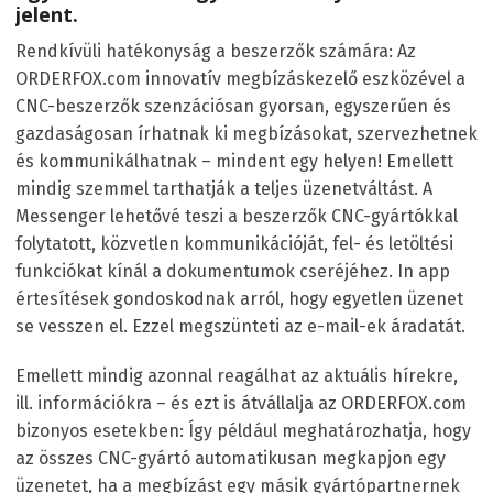
jelent.
Rendkívüli hatékonyság a beszerzők számára: Az
ORDERFOX.com innovatív megbízáskezelő eszközével a
CNC-beszerzők szenzációsan gyorsan, egyszerűen és
gazdaságosan írhatnak ki megbízásokat, szervezhetnek
és kommunikálhatnak – mindent egy helyen! Emellett
mindig szemmel tarthatják a teljes üzenetváltást. A
Messenger lehetővé teszi a beszerzők CNC-gyártókkal
folytatott, közvetlen kommunikációját, fel- és letöltési
funkciókat kínál a dokumentumok cseréjéhez. In app
értesítések gondoskodnak arról, hogy egyetlen üzenet
se vesszen el. Ezzel megszünteti az e-mail-ek áradatát.
Emellett mindig azonnal reagálhat az aktuális hírekre,
ill. információkra – és ezt is átvállalja az ORDERFOX.com
bizonyos esetekben: Így például meghatározhatja, hogy
az összes CNC-gyártó automatikusan megkapjon egy
üzenetet, ha a megbízást egy másik gyártópartnernek