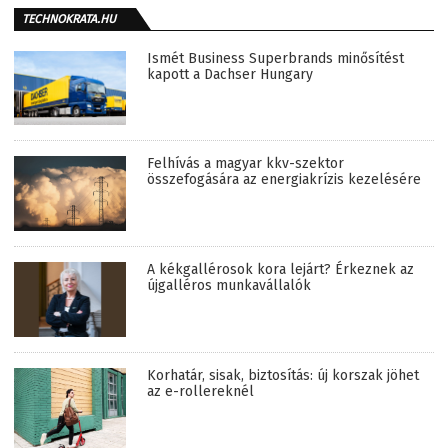
TECHNOKRATA.HU
Ismét Business Superbrands minősítést
kapott a Dachser Hungary
Felhívás a magyar kkv-szektor
összefogására az energiakrízis kezelésére
A kékgallérosok kora lejárt? Érkeznek az
újgalléros munkavállalók
Korhatár, sisak, biztosítás: új korszak jöhet
az e-rollereknél