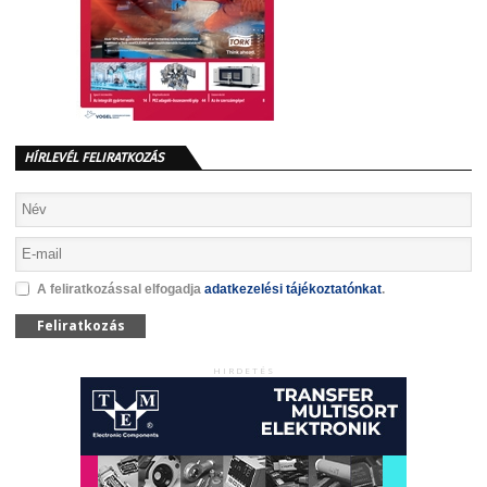
HÍRLEVÉL FELIRATKOZÁS
A feliratkozással elfogadja
adatkezelési tájékoztatónkat
.
Feliratkozás
HIRDETÉS