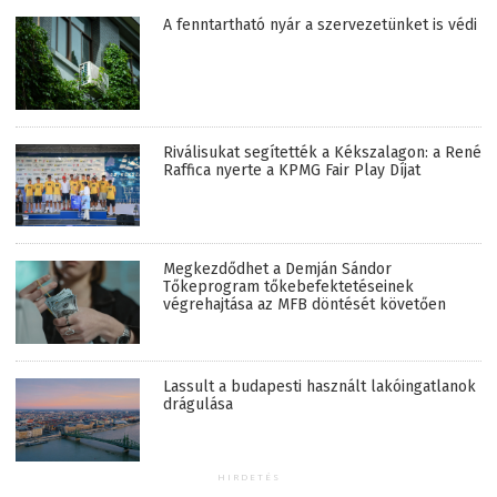
A fenntartható nyár a szervezetünket is védi
Riválisukat segítették a Kékszalagon: a René
Raffica nyerte a KPMG Fair Play Díjat
Megkezdődhet a Demján Sándor
Tőkeprogram tőkebefektetéseinek
végrehajtása az MFB döntését követően
Lassult a budapesti használt lakóingatlanok
drágulása
HIRDETÉS