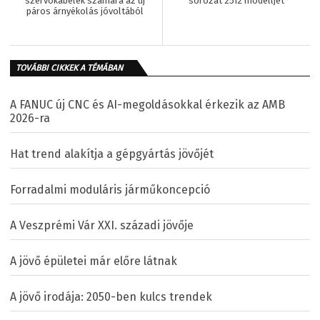
szervokábelek számára az új
sorozat 2512 modelljét
páros árnyékolás jóvoltából
TOVÁBBI CIKKEK A TÉMÁBAN
A FANUC új CNC és AI-megoldásokkal érkezik az AMB
2026-ra
Hat trend alakítja a gépgyártás jövőjét
Forradalmi moduláris járműkoncepció
A Veszprémi Vár XXI. századi jövője
A jövő épületei már előre látnak
A jövő irodája: 2050-ben kulcs trendek