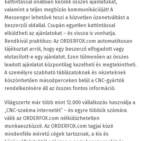
kattintással önállóan kezelik összes ajánlatukat,
valamint a teljes megbízás kommunikációját! A
Messenger lehetővé teszi a közvetlen üzenetváltást a
beszerzői oldallal. Csupán egyetlen kattintással
elküldheti az ajánlatokat – és vissza is vonhatja.
Rendkívül praktikus: Az ORDERFOX.com automatikusan
tájékoztat arról, hogy egy beszerző elfogadott vagy
elutasított-e egy ajánlatot. Ezen túlmenően az összes
leadott ajánlatot központilag kezelheti és megtekintheti.
A személyre szabható táblázatoknak és nézeteknek
köszönhetően másodperceken belül a CNC-gyártók
rendelkezésére áll az összes fontos információ.
Világszerte már több mint 12.000 vállalkozás használja a
„CNC-szakma internetét” – és egyre többük számára
válik az ORDERFOX.com nélkülözhetetlen
munkaeszközzé. Az ORDERFOX.com tagjai közé
mindenféle méretű cégek tartoznak, a kis és