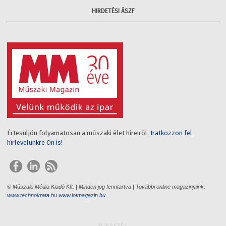
HIRDETÉSI ÁSZF
Értesüljön folyamatosan a műszaki élet híreiről.
Iratkozzon fel
hírlevelünkre Ön is!
© Műszaki Média Kiadó Kft. | Minden jog fenntartva | További online magazinjaink:
www.technokrata.hu
www.iotmagazin.hu
HIRDETÉS