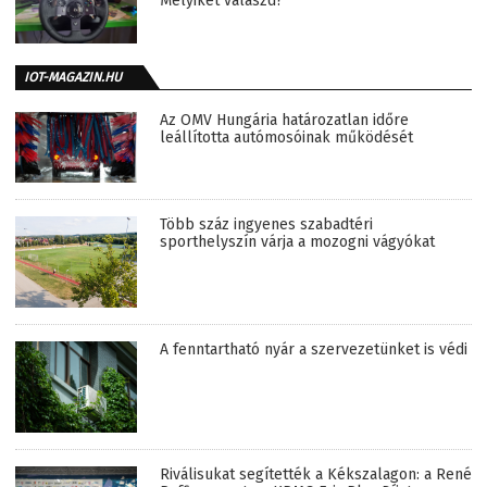
Melyiket válaszd?
IOT-MAGAZIN.HU
Az OMV Hungária határozatlan időre
leállította autómosóinak működését
Több száz ingyenes szabadtéri
sporthelyszín várja a mozogni vágyókat
A fenntartható nyár a szervezetünket is védi
Riválisukat segítették a Kékszalagon: a René