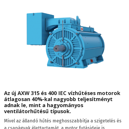
Az új AXW 315 és 400 IEC vízhűtéses motorok
átlagosan 40%-kal nagyobb teljesítményt
adnak le, mint a hagyományos
ventilátorhűtésű típusok.
Mivel az állandó hűtés meghosszabbítja a szigetelés és
a csapágyak élettartamát, a motor futásideje is