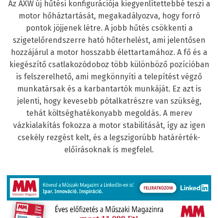
Az AXW új hűtési konfigurációja kiegyenlítettebbé teszi a
motor hőháztartását, megakadályozva, hogy forró
pontok jöjjenek létre. A jobb hűtés csökkenti a
szigetelőrendszerre ható hőterhelést, ami jelentősen
hozzájárul a motor hosszabb élettartamához. A fő és a
kiegészítő csatlakozódoboz több különböző pozícióban
is felszerelhető, ami megkönnyíti a telepítést végző
munkatársak és a karbantartók munkáját. Ez azt is
jelenti, hogy kevesebb pótalkatrészre van szükség,
tehát költséghatékonyabb megoldás. A merev
vázkialakítás fokozza a motor stabilitását, így az igen
csekély rezgést kelt, és a legszigorúbb határérték-
előírásoknak is megfelel.