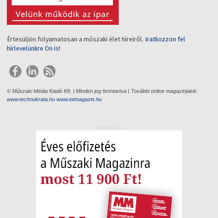
Értesüljön folyamatosan a műszaki élet híreiről.
Iratkozzon fel
hírlevelünkre Ön is!
© Műszaki Média Kiadó Kft. | Minden jog fenntartva | További online magazinjaink:
www.technokrata.hu
www.iotmagazin.hu
HIRDETÉS