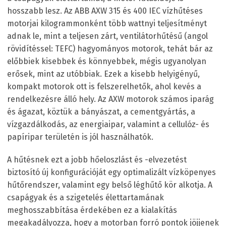
hosszabb lesz. Az ABB AXW 315 és 400 IEC vízhűtéses
motorjai kilogrammonként több wattnyi teljesítményt
adnak le, mint a teljesen zárt, ventilátorhűtésű (angol
rövidítéssel: TEFC) hagyományos motorok, tehát bár az
előbbiek kisebbek és könnyebbek, mégis ugyanolyan
erősek, mint az utóbbiak. Ezek a kisebb helyigényű,
kompakt motorok ott is felszerelhetők, ahol kevés a
rendelkezésre álló hely. Az AXW motorok számos iparág
és ágazat, köztük a bányászat, a cementgyártás, a
vízgazdálkodás, az energiaipar, valamint a cellulóz- és
papíripar területén is jól használhatók.
A hűtésnek ezt a jobb hőeloszlást és -elvezetést
biztosító új konfigurációját egy optimalizált vízköpenyes
hűtőrendszer, valamint egy belső léghűtő kör alkotja. A
csapágyak és a szigetelés élettartamának
meghosszabbítása érdekében ez a kialakítás
megakadályozza, hogy a motorban forró pontok jöjjenek