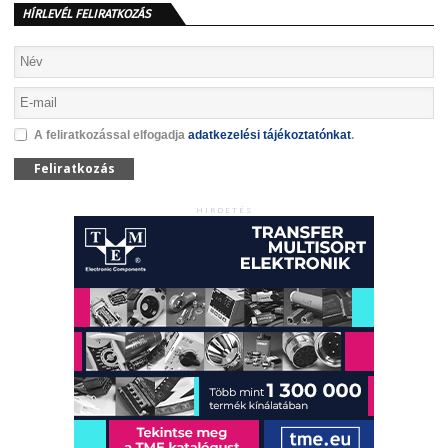
HÍRLEVÉL FELIRATKOZÁS
A feliratkozással elfogadja
adatkezelési tájékoztatónkat
.
Feliratkozás
HIRDETÉS