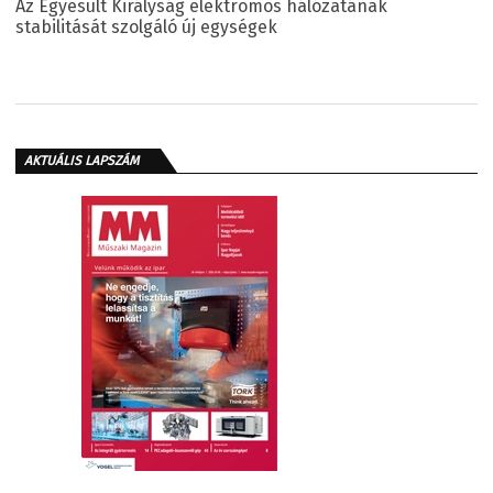
Az Egyesült Királyság elektromos hálózatának
stabilitását szolgáló új egységek
AKTUÁLIS LAPSZÁM