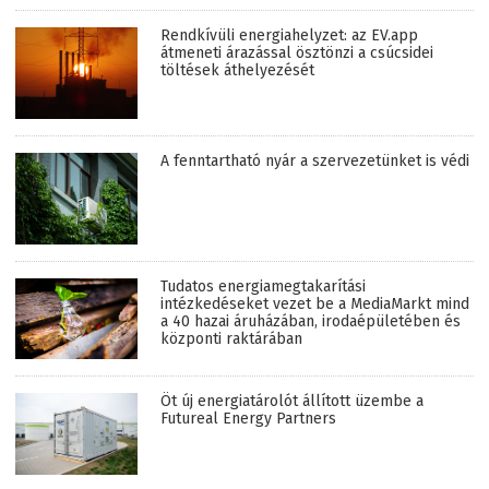
Rendkívüli energiahelyzet: az EV.app
átmeneti árazással ösztönzi a csúcsidei
töltések áthelyezését
A fenntartható nyár a szervezetünket is védi
Tudatos energiamegtakarítási
intézkedéseket vezet be a MediaMarkt mind
a 40 hazai áruházában, irodaépületében és
központi raktárában
Öt új energiatárolót állított üzembe a
Futureal Energy Partners