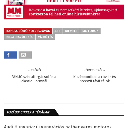
KAPCSOLÓDÓ KULCSSZAVAK
ABB
KIEMELT
MOTOROK
NAGYFESZÜLTSÉG
VÍZHŰTÉS
← ELŐZŐ
KÖVETKEZŐ →
FANUC szikraforgácsolók a
Középpontban a rövid- és
Plastic-Formnál
hosszú távú célok
TOVÁBBI CIKKEK A TÉMÁBAN
Audi Hungaria: új generációs hathengeres motorok