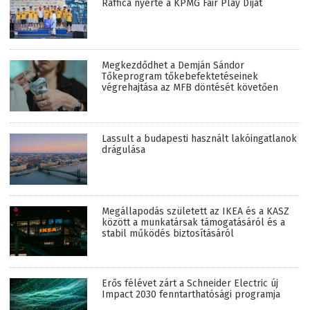
Raffica nyerte a KPMG Fair Play Díjat
Megkezdődhet a Demján Sándor
Tőkeprogram tőkebefektetéseinek
végrehajtása az MFB döntését követően
Lassult a budapesti használt lakóingatlanok
drágulása
Megállapodás született az IKEA és a KASZ
között a munkatársak támogatásáról és a
stabil működés biztosításáról
Erős félévet zárt a Schneider Electric új
Impact 2030 fenntarthatósági programja