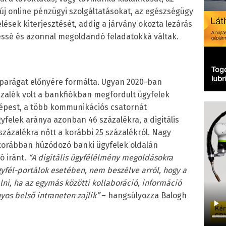
 új online pénzügyi szolgáltatásokat, az egészségügy
delések kiterjesztését, addig a járvány okozta lezárás
ssé és azonnal megoldandó feladatokká váltak.
 iparágat előnyére formálta. Ugyan 2020-ban
alék volt a bankfiókban megfordult ügyfelek
képest, a több kommunikációs csatornát
felek aránya azonban 46 százalékra, a digitális
százalékra nőtt a korábbi 25 százalékról. Nagy
 korábban húzódozó banki ügyfelek oldalán
ó iránt.
“
A digitális ügyfélélmény megoldásokra
yfél-portálok esetében, nem beszélve arról, hogy a
i, ha az egymás közötti kollaboráció, információ
yos belső intraneten zajlik”
– hangsúlyozza Balogh