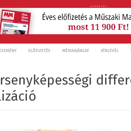
HIRDETÉS
ESEMÉNY
ELŐFIZETÉS
MÉDIAAJÁNLAT
HÍRLEVÉL
rsenyképességi differ
lizáció