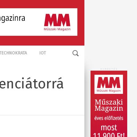
TECHNOKRATA
IOT
HIRDETÉS
enciátorrá