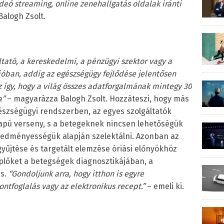
deó streaming, online zenehallgatás oldalak iránti
Balogh Zsolt.
ltató, a kereskedelmi, a pénzügyi szektor vagy a
ióban, addig az egészségügy fejlődése jelentősen
z így, hogy a világ összes adatforgalmának mintegy 30
a”
– magyarázza Balogh Zsolt. Hozzáteszi, hogy más
gészségügyi rendszerben, az egyes szolgáltatók
lapú verseny, s a betegeknek nincsen lehetőségük
redményességük alapján szelektálni. Azonban az
yűjtése és targetált elemzése óriási előnyökhöz
plőket a betegségek diagnosztikájában, a
is.
“
Gondoljunk arra, hogy itthon is egyre
ntfoglalás vagy az elektronikus recept.”
– emeli ki.