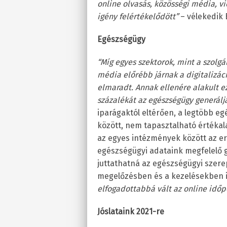
online olvasás, közösségi média, vi
igény felértékelődött”
– vélekedik 
Egészségügy
“
Míg egyes szektorok, mint a szolgá
média előrébb járnak a digitalizác
elmaradt. Annak ellenére alakult e
százalékát az egészségügy generálj
iparágaktól eltérően, a legtöbb e
között, nem tapasztalható értéka
az egyes intézmények között az e
egészségügyi adataink megfelelő g
juttathatná az egészségügyi szere
megelőzésben és a kezelésekben 
elfogadottabbá vált az online időpo
Jóslataink 2021-re