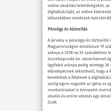
online vásárlási lehetőségeket, az
digitalizációját, az online ételren
időszakában mindezek kulcskérdé
Pénzügy és biztosítás
A járvány a pénzügyi és biztosítói
Magyarországon mindössze 19 száz
aránya a 2018-as 55 százalékhoz 
összekapcsoló ún. omnichannel ügy
ügyfelek aránya pedig mintegy 36 
előrelépésnek tekinthető, hogy a
leomlottak a félelmek a digitalizáci
pedig egyre nagyobb az igény az üg
munkatársakat is könnyebb motiváln
átadás és online oktatás egy látván
Zsolt.