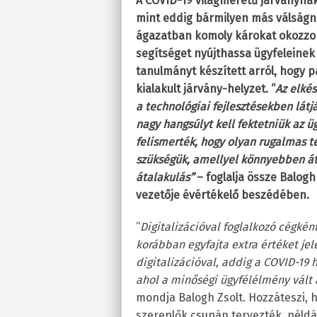
A COVID-19 világméretű járványnak
mint eddig bármilyen más válságna
ágazatban komoly károkat okozzo
segítséget nyújthassa ügyfeleinek
tanulmányt készített arról, hogy p
kialakult járvány-helyzet. “
Az elkés
a technológiai fejlesztésekben látjá
nagy hangsúlyt kell fektetniük az ü
felismerték, hogy olyan rugalmas t
szükségük, amellyel könnyebben átvé
átalakulás”
– foglalja össze Balogh
vezetője évértékelő beszédében.
“
Digitalizációval foglalkozó cégké
korábban egyfajta extra értéket jel
digitalizációval, addig a COVID-19 h
ahol a minőségi ügyfélélmény vált 
mondja Balogh Zsolt. Hozzáteszi, 
szereplők csupán tervezték, példáu