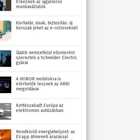
Érkeznek az újgalléros
munkavállalók
Korhatár, sisak, biztosítás: új
korszak jöhet az e-rollereknél
Újabb nemzetközi elismerést
szereztek a Schneider Electric
gyárai
A HONOR mobilokra is
elérhetők lesznek az ARRI
megoldásai
Kettészakadt Európa az
elektromos autózásban
Rendkívüli energiahelyzet: az
EV.app átmeneti árazással