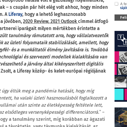
 elsöprőbb hatása volt a gazdasági folyamatokra,
A fe
k – s csupán pár hét elég volt ahhoz, hogy minden
tájé
n. A
Liferay
, hogy a lehető leghasznosabb
Fel
 a jövőben,
2020 Review, 2021 Outlook
címmel átfogó
artnerei iparágait milyen mértékben érintette a
zült tanulmány rámutatott arra, hogy vállalatvezetők
k az üzleti folyamataik stabilizálását, amellett, hogy
gyfél- és a munkáltatói élmény javítására is. Továbbá
echnológiai és szervezeti modellek kialakítására van
szelhető a járvány által kikényszerített digitális
 Zsolt, a Liferay közép- és kelet-európai régiójának
nt úgy éltük meg a pandémia hatását, hogy míg
entett, ha valaki üzleti hasznosulásból foglalkozott a
ullámai után szinte az életképesség feltétele lett,
az elsődleges versenyképességi differenciátorrá.
” –
hogy a tanulmány szerint, míg korábban az ágazati
l a távoktatás, vagy távmunka kialakítását, az