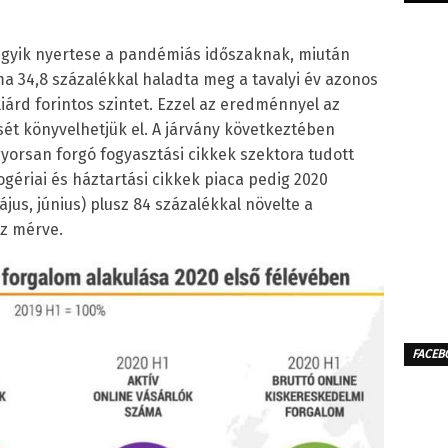
 egyik nyertese a pandémiás időszaknak, miután
ma 34,8 százalékkal haladta meg a tavalyi év azonos
lliárd forintos szintet. Ezzel az eredménnyel az
ét könyvelhetjük el. A járvány következtében
gyorsan forgó fogyasztási cikkek szektora tudott
ogériai és háztartási cikkek piaca pedig 2020
us, június) plusz 84 százalékkal növelte a
z mérve.
FACEB