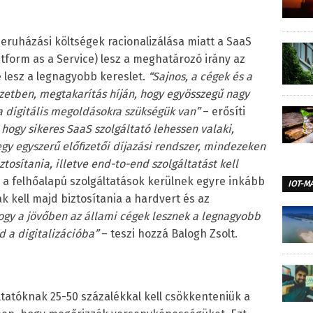
 beruházási költségek racionalizálása miatt a SaaS
atform as a Service) lesz a meghatározó irány az
e lesz a legnagyobb kereslet.
“
Sajnos, a cégek és a
zetben, megtakarítás híján, hogy egyösszegű nagy
a digitális megoldásokra szükségük van”
– erősíti
hogy sikeres SaaS szolgáltató lehessen valaki,
egy egyszerű előfizetői díjazási rendszer, mindezeken
iztosítania, illetve end-to-end szolgáltatást kell
a felhőalapú szolgáltatások kerülnek egyre inkább
IOT-M
ak kell majd biztosítania a hardvert és az
ogy a jövőben az állami cégek lesznek a legnagyobb
 a digitalizációba”
– teszi hozzá Balogh Zsolt.
áltatóknak 25-50 százalékkal kell csökkenteniük a