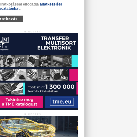
liratkozással elfogadja
adatkezelési
koztatónkat
.
iratkozás
HIRDETÉS
HIRDETÉS