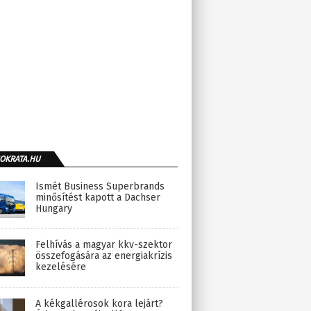
OKRATA.HU
Ismét Business Superbrands
minősítést kapott a Dachser
Hungary
Felhívás a magyar kkv-szektor
összefogására az energiakrízis
kezelésére
A kékgallérosok kora lejárt?