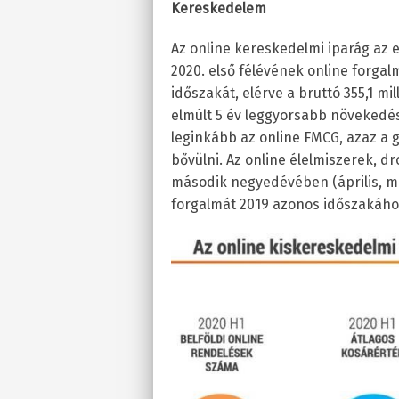
Kereskedelem
Az online kereskedelmi iparág az
2020. első félévének online forgal
időszakát, elérve a bruttó 355,1 mi
elmúlt 5 év leggyorsabb növekedés
leginkább az online FMCG, azaz a 
bővülni. Az online élelmiszerek, dr
második negyedévében (április, máj
forgalmát 2019 azonos időszakáho