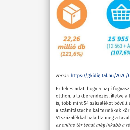
Forrás
:
https://gkidigital.hu/202
Érdekes adat, hogy a napi fogyaszt
otthon, a lakberendezés, illetve a
is, több mint 54 százalékot bővül
a számítástechnikai termékek kö
51 százalékkal haladta meg a tavaly
az online tér tehát még inkább a ré