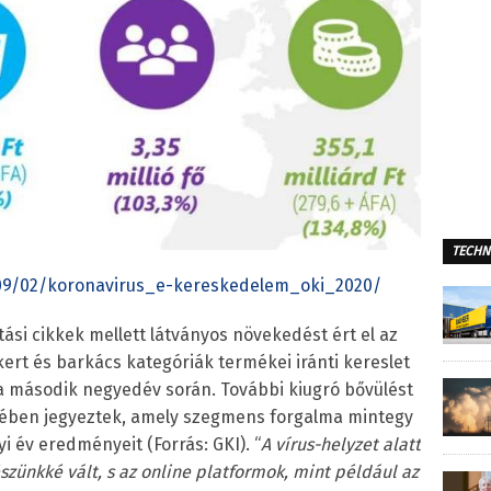
TECHN
0/09/02/koronavirus_e-kereskedelem_oki_2020/
ási cikkek mellett látványos növekedést ért el az
 kert és barkács kategóriák termékei iránti kereslet
t a második negyedév során. További kiugró bővülést
rében jegyeztek, amely szegmens forgalma mintegy
i év eredményeit (Forrás: GKI). “
A vírus-helyzet alatt
szünkké vált, s az online platformok, mint például az