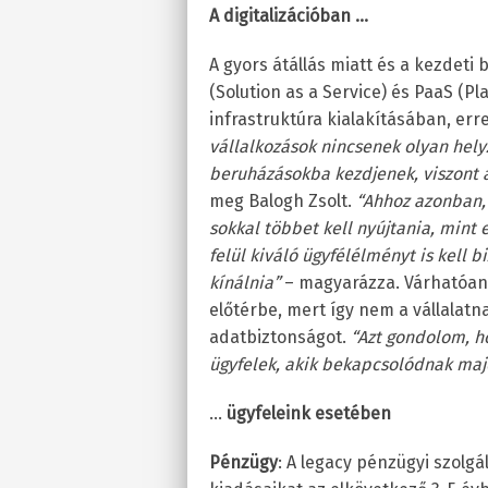
A digitalizációban …
A gyors átállás miatt és a kezdeti
(Solution as a Service) és PaaS (Pl
infrastruktúra kialakításában, err
vállalkozások nincsenek olyan hely
beruházásokba kezdjenek, viszont 
meg Balogh Zsolt.
“
Ahhoz azonban, 
sokkal többet kell nyújtania, mint 
felül kiváló ügyfélélményt is kell b
kínálnia”
– magyarázza. Várhatóan 
előtérbe, mert így nem a vállalatn
adatbiztonságot.
“
Azt gondolom, h
ügyfelek, akik bekapcsolódnak majd
…
ügyfeleink esetében
Pénzügy
: A legacy pénzügyi szolg