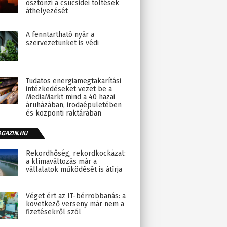
ösztönzi a csúcsidei töltések
áthelyezését
A fenntartható nyár a
szervezetünket is védi
Tudatos energiamegtakarítási
intézkedéseket vezet be a
MediaMarkt mind a 40 hazai
áruházában, irodaépületében
és központi raktárában
AGAZIN.HU
Rekordhőség, rekordkockázat:
a klímaváltozás már a
vállalatok működését is átírja
Véget ért az IT-bérrobbanás: a
következő verseny már nem a
fizetésekről szól