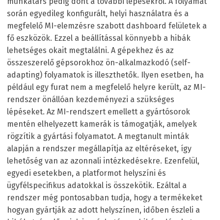
munkatárs pedig dönt a további lépésekről. A folyamat
során egyedileg konfigurált, helyi használatra és a
megfelelő MI-elemzésre szabott dashboard felületek a
fő eszközök. Ezzel a beállítással könnyebb a hibák
lehetséges okait megtalálni. A gépekhez és az
összeszerelő gépsorokhoz ön-alkalmazkodó (self-
adapting) folyamatok is illeszthetők. Ilyen esetben, ha
például egy furat nem a megfelelő helyre került, az MI-
rendszer önállóan kezdeményezi a szükséges
lépéseket. Az MI-rendszert emellett a gyártósorok
mentén elhelyezett kamerák is támogatják, amelyek
rögzítik a gyártási folyamatot. A megtanult minták
alapján a rendszer megállapítja az eltéréseket, így
lehetőség van az azonnali intézkedésekre. Ezenfelül,
egyedi esetekben, a platformot helyszíni és
ügyfélspecifikus adatokkal is összekötik. Ezáltal a
rendszer még pontosabban tudja, hogy a termékeket
hogyan gyártják az adott helyszínen, időben észleli a