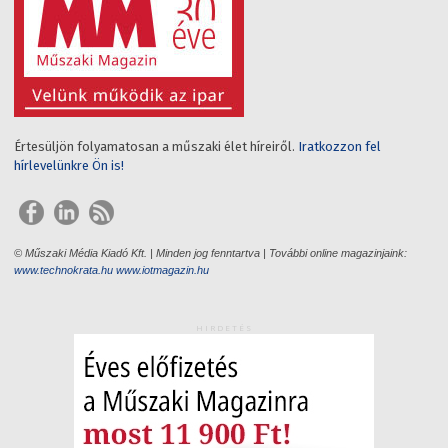
Értesüljön folyamatosan a műszaki élet híreiről.
Iratkozzon fel
hírlevelünkre Ön is!
© Műszaki Média Kiadó Kft. | Minden jog fenntartva | További online magazinjaink:
www.technokrata.hu
www.iotmagazin.hu
HIRDETÉS