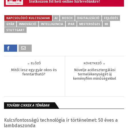
KAPCSOLÓDÓ KULCSSZAVAK
AI
BOSCH
DIGITALIZÁCIÓ
FEJLŐDÉS
GYÁR
INNOVÁCIÓ
INTELLIGENCIA
IPAR
MESTERSÉGES
MI
STUTTGART
← ELŐZŐ
KÖVETKEZŐ →
Mitől lesz egy gyár okos és
Növelje acélesztergálási
fenntartható?
termelékenységét új
keményfém minőségekkel
TOVÁBBI CIKKEK A TÉMÁBAN
Kulcsfontosságú technológia ír történelmet: 50 éves a
lambdaszonda