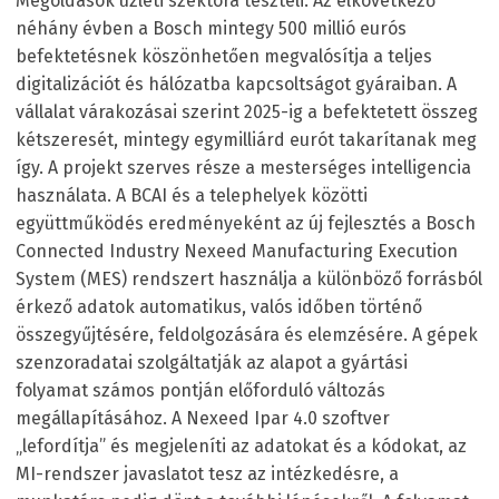
Megoldások üzleti szektora teszteli. Az elkövetkező
néhány évben a Bosch mintegy 500 millió eurós
befektetésnek köszönhetően megvalósítja a teljes
digitalizációt és hálózatba kapcsoltságot gyáraiban. A
vállalat várakozásai szerint 2025-ig a befektetett összeg
kétszeresét, mintegy egymilliárd eurót takarítanak meg
így. A projekt szerves része a mesterséges intelligencia
használata. A BCAI és a telephelyek közötti
együttműködés eredményeként az új fejlesztés a Bosch
Connected Industry Nexeed Manufacturing Execution
System (MES) rendszert használja a különböző forrásból
érkező adatok automatikus, valós időben történő
összegyűjtésére, feldolgozására és elemzésére. A gépek
szenzoradatai szolgáltatják az alapot a gyártási
folyamat számos pontján előforduló változás
megállapításához. A Nexeed Ipar 4.0 szoftver
„lefordítja” és megjeleníti az adatokat és a kódokat, az
MI-rendszer javaslatot tesz az intézkedésre, a