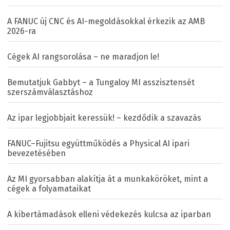
A FANUC új CNC és AI-megoldásokkal érkezik az AMB
2026-ra
Cégek AI rangsorolása – ne maradjon le!
Bemutatjuk Gabbyt – a Tungaloy MI asszisztensét
szerszámválasztáshoz
Az ipar legjobbjait keressük! – kezdődik a szavazás
FANUC–Fujitsu együttműködés a Physical AI ipari
bevezetésében
Az MI gyorsabban alakítja át a munkaköröket, mint a
cégek a folyamataikat
A kibertámadások elleni védekezés kulcsa az iparban