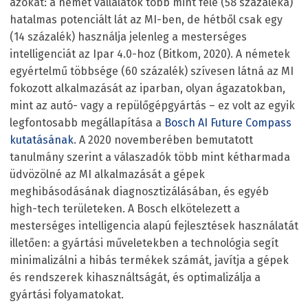
azokat: a német vállalatok több mint fele (58 százaléka)
hatalmas potenciált lát az MI-ben, de hétből csak egy
(14 százalék) használja jelenleg a mesterséges
intelligenciát az Ipar 4.0-hoz (Bitkom, 2020). A németek
egyértelmű többsége (60 százalék) szívesen látná az MI
fokozott alkalmazását az iparban, olyan ágazatokban,
mint az autó- vagy a repülőgépgyártás – ez volt az egyik
legfontosabb megállapítása a
Bosch AI Future Compass
kutatásának
. A 2020 novemberében bemutatott
tanulmány szerint a válaszadók több mint kétharmada
üdvözölné az MI alkalmazását a gépek
meghibásodásának diagnosztizálásában, és egyéb
high-tech területeken. A Bosch elkötelezett a
mesterséges intelligencia alapú fejlesztések használatát
illetően: a gyártási műveletekben a technológia segít
minimalizálni a hibás termékek számát, javítja a gépek
és rendszerek kihasználtságát, és optimalizálja a
gyártási folyamatokat.