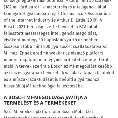
költségmegtakarítási potenciál – több mint 50 százalék
(182 milliárd euró) – a mesterséges intelligencia által
támogatott gyártásban rejlik (forrás: eco – Association
of the Internet Industry és Arthur D. Little, 2019). A
Bosch 2021-ben világszerte bevezeti a BCAI által
fejlesztett mesterséges intelligencia megoldást,
elsőként mintegy 50 hajtásláncgyártó üzemében,
összesen több mint 800 gyártósort csatlakoztatva az
MI-hez. Ennek eredményeként az elemző platform
minden nap több mint egymilliárd adatüzenetet tárol
majd. A tervek szerint a Bosch az MI-megoldást később
az összes gyárában bevezeti. A vállalat a tapasztalatokat
és a műszaki szaktudását is beépíti a gyártáshoz
használt új MI-technológia fejlesztésébe.
A BOSCH MI-MEGOLDÁSA JAVÍTJA A
TERMELÉST ÉS A TERMÉKEKET
Az új MI analízis platformot a Bosch Mobilitási