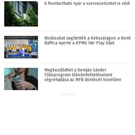
A fenntartható nyár a szervezetünket is védi
Riválisukat segítették a Kékszalagon: a René
Raffica nyerte a KPMG Fair Play Díjat
Megkezdődhet a Demján Sándor
Tőkeprogram tőkebefektetéseinek
végrehajtása az MFB döntését követően
HIRDETÉS