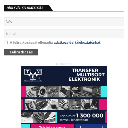
HÍRLEVÉL FELIRATKOZÁS
A feliratkozással elfogadja
adatkezelési tájékoztatónkat
.
Feliratkozás
HIRDETÉS