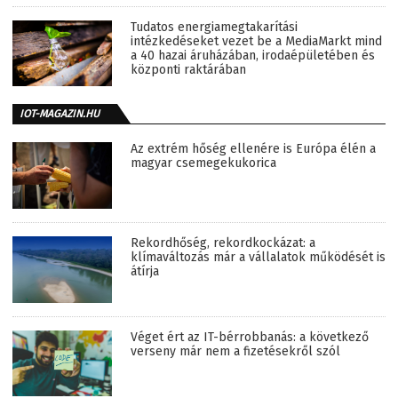
Tudatos energiamegtakarítási
intézkedéseket vezet be a MediaMarkt mind
a 40 hazai áruházában, irodaépületében és
központi raktárában
IOT-MAGAZIN.HU
Az extrém hőség ellenére is Európa élén a
magyar csemegekukorica
Rekordhőség, rekordkockázat: a
klímaváltozás már a vállalatok működését is
átírja
Véget ért az IT-bérrobbanás: a következő
verseny már nem a fizetésekről szól