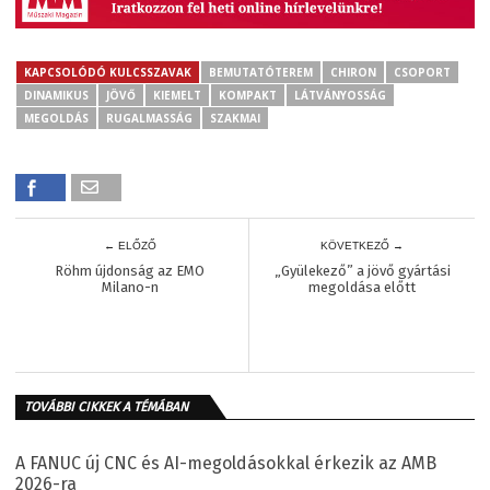
KAPCSOLÓDÓ KULCSSZAVAK
BEMUTATÓTEREM
CHIRON
CSOPORT
DINAMIKUS
JÖVŐ
KIEMELT
KOMPAKT
LÁTVÁNYOSSÁG
MEGOLDÁS
RUGALMASSÁG
SZAKMAI
← ELŐZŐ
KÖVETKEZŐ →
Röhm újdonság az EMO
„Gyülekező” a jövő gyártási
Milano-n
megoldása előtt
TOVÁBBI CIKKEK A TÉMÁBAN
A FANUC új CNC és AI-megoldásokkal érkezik az AMB
2026-ra