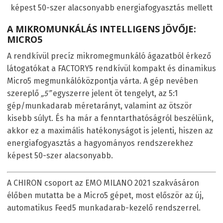
képest 50-szer alacsonyabb energiafogyasztás mellett
A MIKROMUNKÁLÁS INTELLIGENS JÖVŐJE:
MICRO5
A rendkívül precíz mikromegmunkáló ágazatból érkező
látogatókat a FACTORY5 rendkívül kompakt és dinamikus
Micro5 megmunkálóközpontja várta. A gép nevében
szereplő
„5”
egyszerre jelent öt tengelyt, az 5:1
gép/munkadarab méretarányt, valamint az ötször
kisebb súlyt. És ha már a fenntarthatóságról beszélünk,
akkor ez a maximális hatékonyságot is jelenti, hiszen az
energiafogyasztás a hagyományos rendszerekhez
képest 50-szer alacsonyabb.
A CHIRON csoport az EMO MILANO 2021 szakvásáron
élőben mutatta be a Micro5 gépet, most először az új,
automatikus Feed5 munkadarab-kezelő rendszerrel.