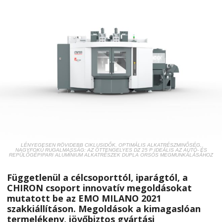
LÉNYEGESEN RÖVIDEBB CIKLUSIDŐK, OPTIMÁLIS ALKATRÉSZMINŐSÉG,
NAGYFOKÚ RUGALMASSÁG: AZ ÖTTENGELYES DZ 25 P IDEÁLIS AZ AUTÓ- ÉS
REPÜLŐGÉPIPARI ALUMÍNIUM ALKATRÉSZEK DUPLA ORSÓS MEGMUNKÁLÁSÁHOZ
Függetlenül a célcsoporttól, iparágtól, a
CHIRON csoport innovatív megoldásokat
mutatott be az EMO MILANO 2021
szakkiállításon. Megoldások a kimagaslóan
termelékeny, jövőbiztos gyártási