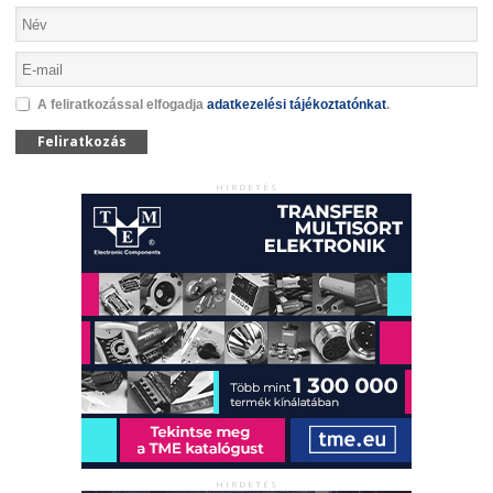
A feliratkozással elfogadja
adatkezelési tájékoztatónkat
.
Feliratkozás
HIRDETÉS
HIRDETÉS