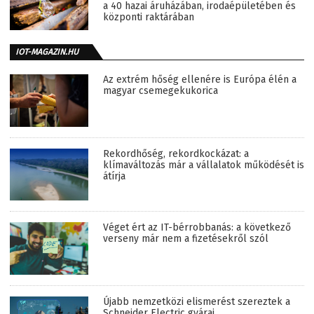
a 40 hazai áruházában, irodaépületében és
központi raktárában
IOT-MAGAZIN.HU
Az extrém hőség ellenére is Európa élén a
magyar csemegekukorica
Rekordhőség, rekordkockázat: a
klímaváltozás már a vállalatok működését is
átírja
Véget ért az IT-bérrobbanás: a következő
verseny már nem a fizetésekről szól
Újabb nemzetközi elismerést szereztek a
Schneider Electric gyárai