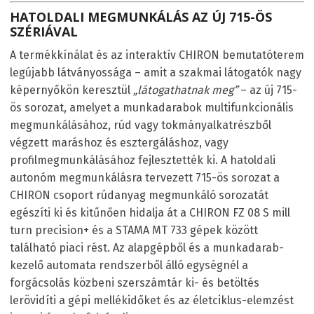
HATOLDALI MEGMUNKÁLÁS AZ ÚJ 715-ÖS
SZÉRIÁVAL
A termékkínálat és az interaktív CHIRON bemutatóterem
legújabb látványossága – amit a szakmai látogatók nagy
képernyőkön keresztül
„látogathatnak meg”
– az új 715-
ös sorozat, amelyet a munkadarabok multifunkcionális
megmunkálásához, rúd vagy tokmányalkatrészből
végzett maráshoz és esztergáláshoz, vagy
profilmegmunkálásához fejlesztették ki. A hatoldali
autonóm megmunkálásra tervezett 715-ös sorozat a
CHIRON csoport rúdanyag megmunkáló sorozatát
egészíti ki és kitűnően hidalja át a CHIRON FZ 08 S mill
turn precision+ és a STAMA MT 733 gépek között
található piaci rést. Az alapgépből és a munkadarab-
kezelő automata rendszerből álló egységnél a
forgácsolás közbeni szerszámtár ki- és betöltés
lerövidíti a gépi mellékidőket és az életciklus-elemzést