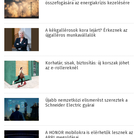
összefogására az energiakrízis kezelésére
A kékgallérosok kora lejárt? Érkeznek az
újgalléros munkavállalók
Korhatár, sisak, biztosítás: új korszak jöhet
az e-rollereknél
Újabb nemzetközi elismerést szereztek a
Schneider Electric gyárai
A HONOR mobilokra is elérhetők lesznek az
ARRI megoldásai