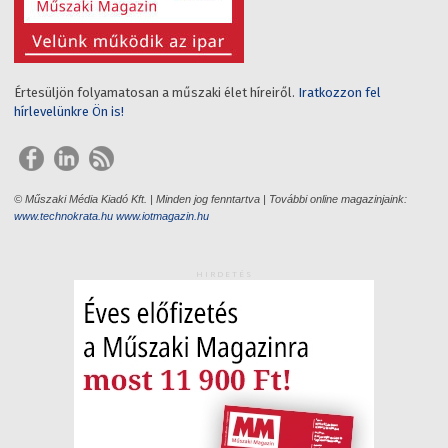
Értesüljön folyamatosan a műszaki élet híreiről.
Iratkozzon fel
hírlevelünkre Ön is!
© Műszaki Média Kiadó Kft. | Minden jog fenntartva | További online magazinjaink:
www.technokrata.hu
www.iotmagazin.hu
HIRDETÉS