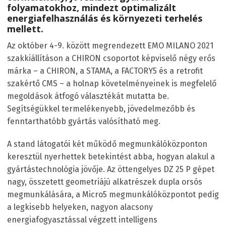
folyamatokhoz, mindezt optimalizált
energiafelhasználás és környezeti terhelés
mellett.
Az október 4-9. között megrendezett EMO MILANO 2021
szakkiállításon a CHIRON csoportot képviselő négy erős
márka – a CHIRON, a STAMA, a FACTORY5 és a retrofit
szakértő CMS – a holnap követelményeinek is megfelelő
megoldások átfogó választékát mutatta be.
Segítségükkel termelékenyebb, jövedelmezőbb és
fenntarthatóbb gyártás valósítható meg.
A stand látogatói két működő megmunkálóközponton
keresztül nyerhettek betekintést abba, hogyan alakul a
gyártástechnológia jövője. Az öttengelyes DZ 25 P gépet
nagy, összetett geometriájú alkatrészek dupla orsós
megmunkálására, a Micro5 megmunkálóközpontot pedig
a legkisebb helyeken, nagyon alacsony
energiafogyasztással végzett intelligens