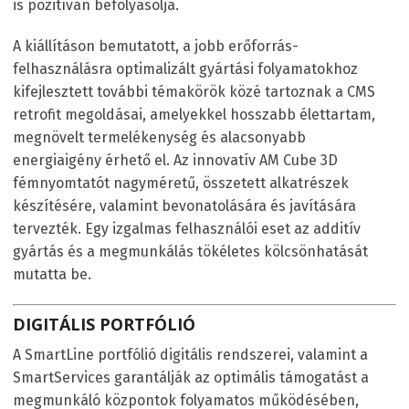
is pozitívan befolyásolja.
A kiállításon bemutatott, a jobb erőforrás-
felhasználásra optimalizált gyártási folyamatokhoz
kifejlesztett további témakörök közé tartoznak a CMS
retrofit megoldásai, amelyekkel hosszabb élettartam,
megnövelt termelékenység és alacsonyabb
energiaigény érhető el. Az innovatív AM Cube 3D
fémnyomtatót nagyméretű, összetett alkatrészek
készítésére, valamint bevonatolására és javítására
tervezték. Egy izgalmas felhasználói eset az additív
gyártás és a megmunkálás tökéletes kölcsönhatását
mutatta be.
DIGITÁLIS PORTFÓLIÓ
A SmartLine portfólió digitális rendszerei, valamint a
SmartServices garantálják az optimális támogatást a
megmunkáló központok folyamatos működésében,