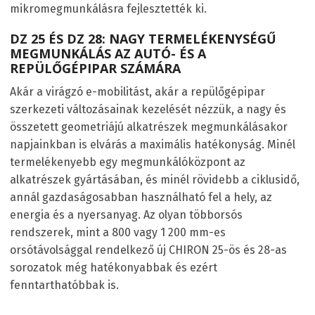
mikromegmunkálásra fejlesztették ki.
DZ 25 ÉS DZ 28: NAGY TERMELÉKENYSÉGŰ
MEGMUNKÁLÁS AZ AUTÓ- ÉS A
REPÜLŐGÉPIPAR SZÁMÁRA
Akár a virágzó e-mobilitást, akár a repülőgépipar
szerkezeti változásainak kezelését nézzük, a nagy és
összetett geometriájú alkatrészek megmunkálásakor
napjainkban is elvárás a maximális hatékonyság. Minél
termelékenyebb egy megmunkálóközpont az
alkatrészek gyártásában, és minél rövidebb a ciklusidő,
annál gazdaságosabban használható fel a hely, az
energia és a nyersanyag. Az olyan többorsós
rendszerek, mint a 800 vagy 1 200 mm-es
orsótávolsággal rendelkező új CHIRON 25-ös és 28-as
sorozatok még hatékonyabbak és ezért
fenntarthatóbbak is.