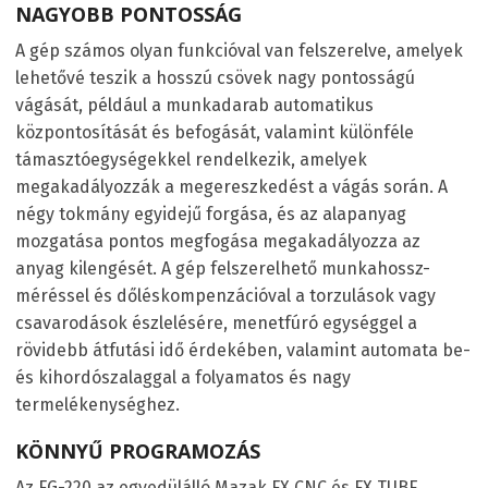
NAGYOBB PONTOSSÁG
A gép számos olyan funkcióval van felszerelve, amelyek
lehetővé teszik a hosszú csövek nagy pontosságú
vágását, például a munkadarab automatikus
központosítását és befogását, valamint különféle
támasztóegységekkel rendelkezik, amelyek
megakadályozzák a megereszkedést a vágás során. A
négy tokmány egyidejű forgása, és az alapanyag
mozgatása pontos megfogása megakadályozza az
anyag kilengését. A gép felszerelhető munkahossz-
méréssel és dőléskompenzációval a torzulások vagy
csavarodások észlelésére, menetfúró egységgel a
rövidebb átfutási idő érdekében, valamint automata be-
és kihordószalaggal a folyamatos és nagy
termelékenységhez.
KÖNNYŰ PROGRAMOZÁS
Az FG-220 az egyedülálló Mazak FX CNC és FX TUBE