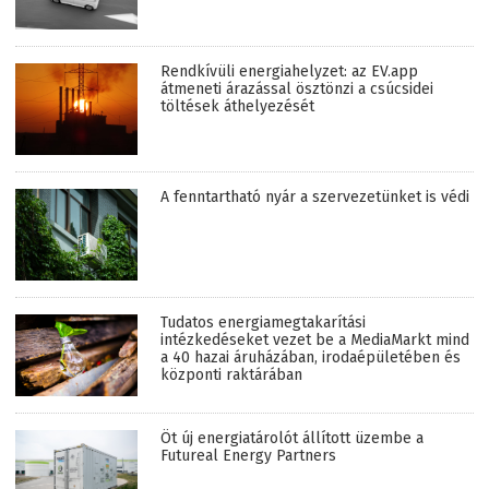
Rendkívüli energiahelyzet: az EV.app
átmeneti árazással ösztönzi a csúcsidei
töltések áthelyezését
A fenntartható nyár a szervezetünket is védi
Tudatos energiamegtakarítási
intézkedéseket vezet be a MediaMarkt mind
a 40 hazai áruházában, irodaépületében és
központi raktárában
Öt új energiatárolót állított üzembe a
Futureal Energy Partners