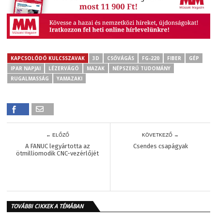
KAPCSOLÓDÓ KULCSSZAVAK
3D
CSŐVÁGÁS
FG-220
FIBER
GÉP
IPAR NAPJAI
LÉZERVÁGÓ
MAZAK
NÉPSZERŰ TUDOMÁNY
RUGALMASSÁG
YAMAZAKI
← ELŐZŐ
KÖVETKEZŐ →
A FANUC legyártotta az
Csendes csapágyak
ötmilliomodik CNC-vezérlőjét
TOVÁBBI CIKKEK A TÉMÁBAN