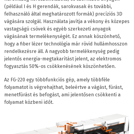
(például I és H gerendák, sarokvasak és további,
felhasználó által meghatározott formák) precíziós 3D
vágására szolgál. Használata javítja a vékony és közepes
vastagságú csövek és egyéb szerkezeti anyagok
vágásának termelékenységét. Ez annak köszönhető,
hogy a fiber lézer technológia már rövid hullámhosszon
rendelkezésre áll. A nagyobb termelékenység pedig
jelentős energia-megtakarítást jelent, az elektromos
fogyasztás 50%-os csökkenésének köszönhetően.
Az FG-220 egy többfunkciós gép, amely többféle
folyamatot is végrehajthat, beleértve a vágást, fúrást,
menetfúrást és befogást, ami jelentősen csökkenti a
folyamat közbeni időt.