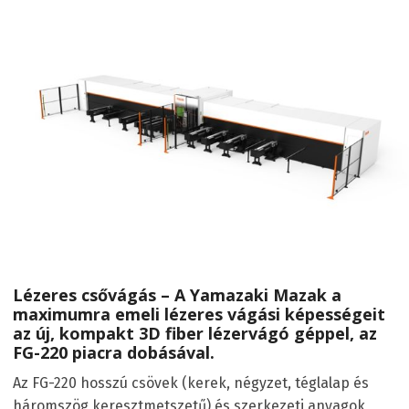
Lézeres csővágás – A Yamazaki Mazak a
maximumra emeli lézeres vágási képességeit
az új, kompakt 3D fiber lézervágó géppel, az
FG-220 piacra dobásával.
Az FG-220 hosszú csövek (kerek, négyzet, téglalap és
háromszög keresztmetszetű) és szerkezeti anyagok