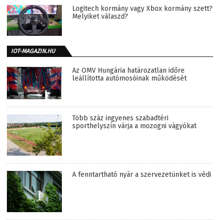
Logitech kormány vagy Xbox kormány szett?
Melyiket válaszd?
IOT-MAGAZIN.HU
Az OMV Hungária határozatlan időre
leállította autómosóinak működését
Több száz ingyenes szabadtéri
sporthelyszín várja a mozogni vágyókat
A fenntartható nyár a szervezetünket is védi