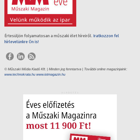
Értesüljön folyamatosan a műszaki élet híreiről.
Iratkozzon fel
hírlevelünkre Ön is!
© Műszaki Média Kiadó Kft. | Minden jog fenntartva | További online magazinjaink:
www.technokrata.hu
www.iotmagazin.hu
HIRDETÉS