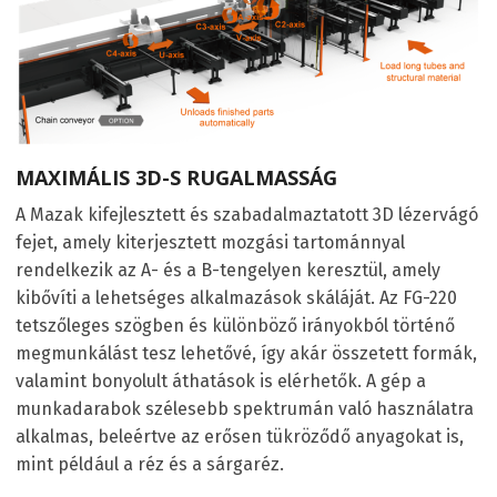
MAXIMÁLIS 3D-S RUGALMASSÁG
A Mazak kifejlesztett és szabadalmaztatott 3D lézervágó
fejet, amely kiterjesztett mozgási tartománnyal
rendelkezik az A- és a B-tengelyen keresztül, amely
kibővíti a lehetséges alkalmazások skáláját. Az FG-220
tetszőleges szögben és különböző irányokból történő
megmunkálást tesz lehetővé, így akár összetett formák,
valamint bonyolult áthatások is elérhetők. A gép a
munkadarabok szélesebb spektrumán való használatra
alkalmas, beleértve az erősen tükröződő anyagokat is,
mint például a réz és a sárgaréz.