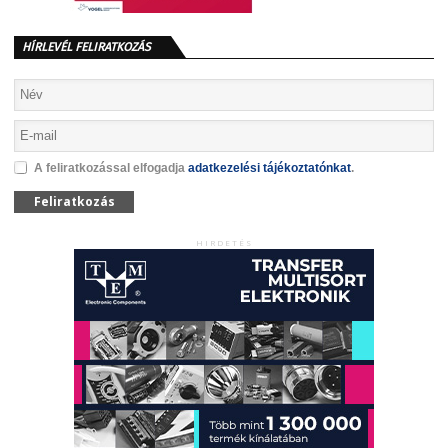
HÍRLEVÉL FELIRATKOZÁS
A feliratkozással elfogadja
adatkezelési tájékoztatónkat
.
Feliratkozás
HIRDETÉS