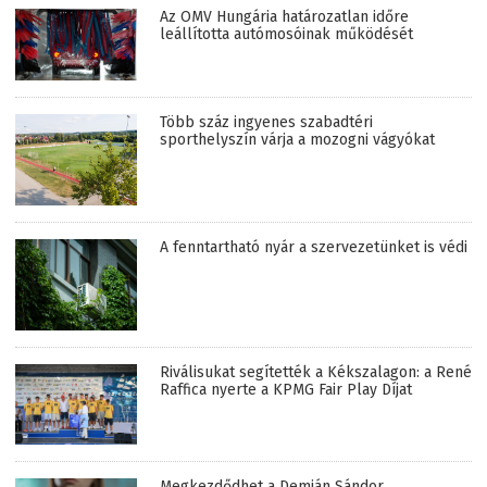
Az OMV Hungária határozatlan időre
leállította autómosóinak működését
Több száz ingyenes szabadtéri
sporthelyszín várja a mozogni vágyókat
A fenntartható nyár a szervezetünket is védi
Riválisukat segítették a Kékszalagon: a René
Raffica nyerte a KPMG Fair Play Díjat
Megkezdődhet a Demján Sándor