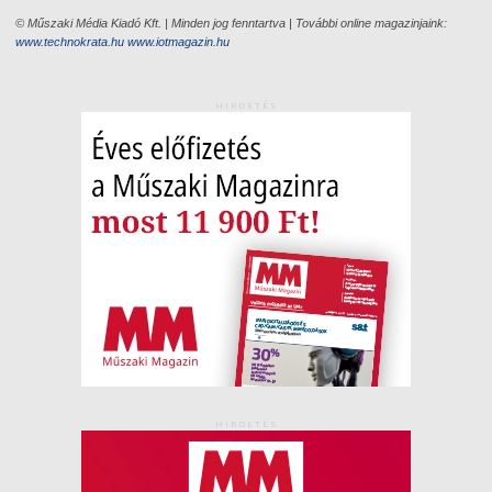
© Műszaki Média Kiadó Kft. | Minden jog fenntartva | További online magazinjaink:
www.technokrata.hu
www.iotmagazin.hu
HIRDETÉS
HIRDETÉS