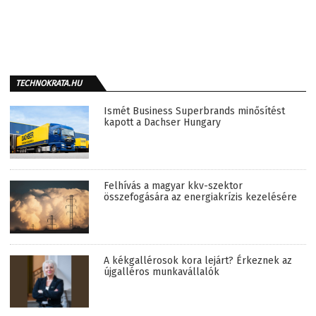
TECHNOKRATA.HU
Ismét Business Superbrands minősítést
kapott a Dachser Hungary
Felhívás a magyar kkv-szektor
összefogására az energiakrízis kezelésére
A kékgallérosok kora lejárt? Érkeznek az
újgalléros munkavállalók