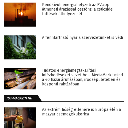
Rendkívüli energiahelyzet: az EV.app
átmeneti árazással ösztönzi a csúcsidei
töltések áthelyezését
A fenntartható nyár a szervezetünket is védi
Tudatos energiamegtakarítási
intézkedéseket vezet be a MediaMarkt mind
a 40 hazai áruházában, irodaépületében és
központi raktárában
IOT-MAGAZIN.HU
Az extrém hőség ellenére is Európa élén a
magyar csemegekukorica