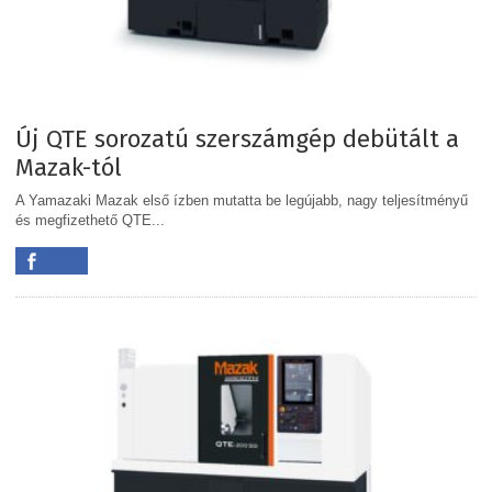
Új QTE sorozatú szerszámgép debütált a
Mazak-tól
A Yamazaki Mazak első ízben mutatta be legújabb, nagy teljesítményű
és megfizethető QTE...