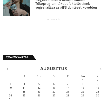
Tőkeprogram tőkebefektetéseinek
végrehajtása az MFB döntését követően
HIRDETÉS
ESEMÉNY NAPTÁR
AUGUSZTUS
H
K
Sze
Cs
P
Szo
V
1
2
3
4
5
6
7
8
9
10
11
12
13
14
15
16
17
18
19
20
21
22
23
24
25
26
27
28
29
30
31