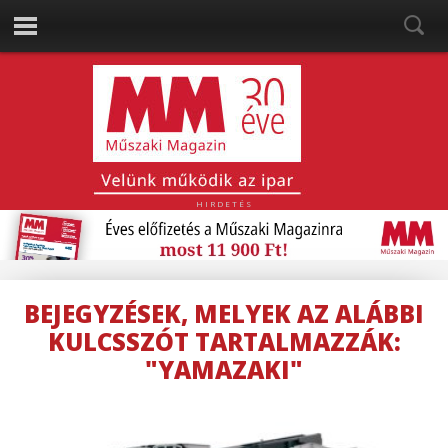
HIRDETÉS
BEJEGYZÉSEK, MELYEK AZ ALÁBBI
KULCSSZÓT TARTALMAZZÁK:
"YAMAZAKI"