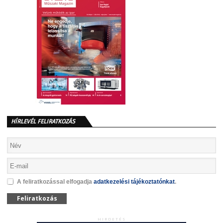
HÍRLEVÉL FELIRATKOZÁS
A feliratkozással elfogadja
adatkezelési tájékoztatónkat
.
Feliratkozás
HIRDETÉS