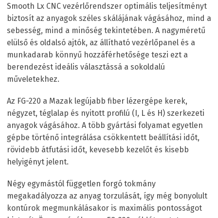
Smooth Lx CNC vezérlőrendszer optimális teljesítményt
biztosít az anyagok széles skálájának vágásához, mind a
sebesség, mind a minőség tekintetében. A nagyméretű
elülső és oldalsó ajtók, az állítható vezérlőpanel és a
munkadarab könnyű hozzáférhetősége teszi ezt a
berendezést ideális választássá a sokoldalú
műveletekhez.
Az FG-220 a Mazak legújabb fiber lézergépe kerek,
négyzet, téglalap és nyitott profilú (I, L és H) szerkezeti
anyagok vágásához. A több gyártási folyamat egyetlen
gépbe történő integrálása csökkentett beállítási időt,
rövidebb átfutási időt, kevesebb kezelőt és kisebb
helyigényt jelent.
Négy egymástól független forgó tokmány
megakadályozza az anyag torzulását, így még bonyolult
kontúrok megmunkálásakor is maximális pontosságot