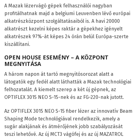
A Mazak lézervágó gépek felhasználói nagyban
profitálhatnak majd a belgiumi Leuvenben lévő európai
alkatrészközpont szolgáltatásaiból is. A havi 20000
alkatrészt kezelni képes raktár a gépekhez igényelt
alkatrészek 97%-át képes 24 órán belül Európa-szerte
kiszállítani.
OPEN HOUSE ESEMÉNY – A KÖZPONT
MEGNYITÁSA
A három napon át tartó megnyitósorozat alatt a
látogatók egy fedél alatt láthatták a Mazak technológiai
felhozatalát. A kiemelt szerep a két új gépnek, az
OPTIFLEX 3015 NEO S-15-nek és az FG-220-nak jutott.
Az OPTIFLEX 3015 NEO S-15 fiber lézer az innovatív Beam
Shaping Mode technológiával rendelkezik, amely a
sugár alakjának és átmérőjének jobb szabályozását
teszi lehetővé. Az új MCT3 vágófej és az új MAZATROL