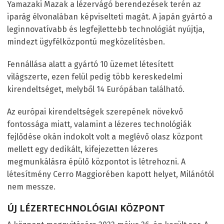
Yamazaki Mazak a lézervágó berendezések terén az
iparág élvonalában képviselteti magát. A japán gyártó a
leginnovatívabb és legfejlettebb technológiát nyújtja,
mindezt ügyfélközpontú megközelítésben.
Fennállása alatt a gyártó 10 üzemet létesített
világszerte, ezen felül pedig több kereskedelmi
kirendeltséget, melyből 14 Európában található.
Az európai kirendeltségek szerepének növekvő
fontossága miatt, valamint a lézeres technológiák
fejlődése okán indokolt volt a meglévő olasz központ
mellett egy dedikált, kifejezetten lézeres
megmunkálásra épülő központot is létrehozni. A
létesítmény Cerro Maggiorében kapott helyet, Milánótól
nem messze.
ÚJ LÉZERTECHNOLÓGIAI KÖZPONT