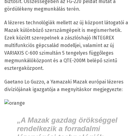
biztosít. Összességében az FG-220 példát mutat a
gördülékeny megmunkálás terén.
A lézeres technológiák mellett az új központ látogatói a
Mazak különböző szerszámgépeit is megismerhetik.
Ezek között szerepelnek a zászlóshajó INTEGREX
multifunkciós gépcsalád modelljei, valamint az új
VARIAXIS C-600 szimultán 5 tengelyes függőleges
megmunkálóközpont és a QTE-200M belépő szintű
esztergaközpont.
Gaetano Lo Guzzo, a Yamazaki Mazak európai lézeres
divíziójának igazgatója a megnyitáskor megjegyezte:
„A Mazak gazdag örökséggel
rendelkezik a forradalmi