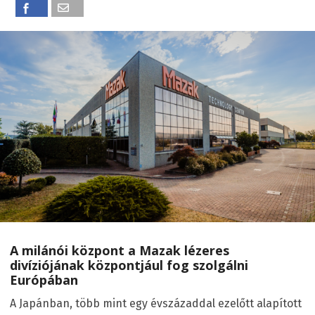
A milánói központ a Mazak lézeres
divíziójának központjául fog szolgálni
Európában
A Japánban, több mint egy évszázaddal ezelőtt alapított