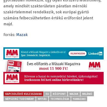
gyorsabban növekszik. Egy olyan korszerű létesítmény,
amely mindkét szakterületen páratlan mérnöki
szakértelemmel rendelkezik, sok európai gyártó
számára felbecsülhetetlen értékű erőforrást jelent
majd.
Forrás:
Mazak
KAPCSOLÓDÓ KULCSSZAVAK
EU
KÖZPONT
MAZAK
MILÁNÓ
NÉPSZERŰ TUDOMÁNY
NYITÁS
TECHNOLÓGIA
YAMAZAKI