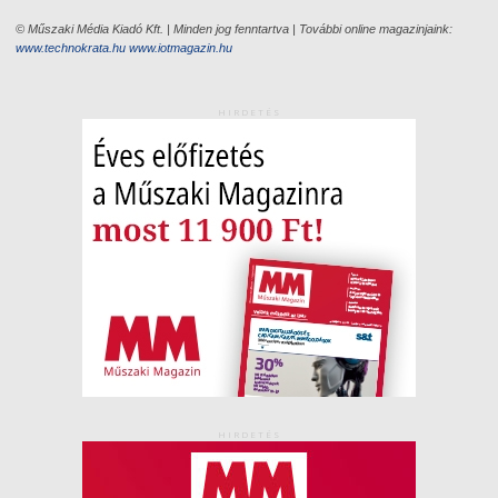
© Műszaki Média Kiadó Kft. | Minden jog fenntartva | További online magazinjaink:
www.technokrata.hu
www.iotmagazin.hu
HIRDETÉS
HIRDETÉS