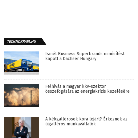
TECHNOKRATA.HU
Ismét Business Superbrands minősítést
kapott a Dachser Hungary
Felhívás a magyar kkv-szektor
összefogására az energiakrízis kezelésére
A kékgallérosok kora lejárt? Érkeznek az
újgalléros munkavállalók