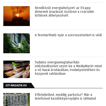
Rendkívüli energiahelyzet: az EV.app
átmeneti árazással ösztönzi a csúcsidei
töltések áthelyezését
A fenntartható nyár a szervezetünket is védi
Tudatos energiamegtakarítási
intézkedéseket vezet be a MediaMarkt mind
a 40 hazai áruházában, irodaépületében és
központi raktárában
IOT-MAGAZIN.HU
Elfelejtetted, meddig parkolsz? Már a
telefonod kezdőképernyőjén is láthatod