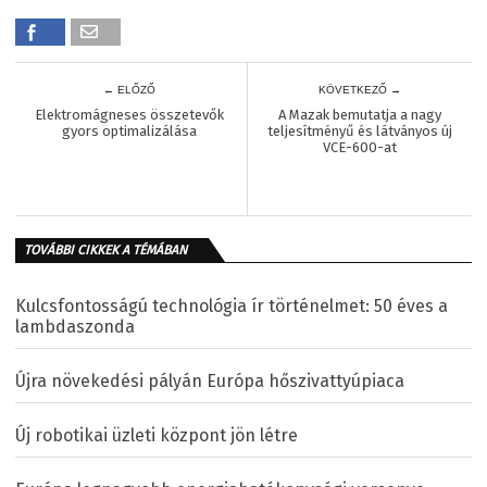
← ELŐZŐ
KÖVETKEZŐ →
Elektromágneses összetevők
A Mazak bemutatja a nagy
gyors optimalizálása
teljesítményű és látványos új
VCE-600-at
TOVÁBBI CIKKEK A TÉMÁBAN
Kulcsfontosságú technológia ír történelmet: 50 éves a
lambdaszonda
Újra növekedési pályán Európa hőszivattyúpiaca
Új robotikai üzleti központ jön létre