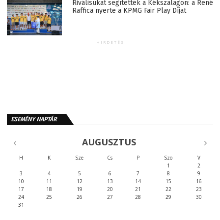
Riválisukat segítették a Kékszalagon: a René
Raffica nyerte a KPMG Fair Play Díjat
HIRDETÉS
ESEMÉNY NAPTÁR
AUGUSZTUS
H
K
Sze
Cs
P
Szo
V
1
2
3
4
5
6
7
8
9
10
11
12
13
14
15
16
17
18
19
20
21
22
23
24
25
26
27
28
29
30
31