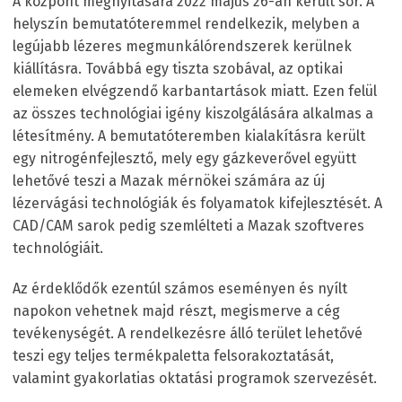
A központ megnyitására 2022 május 26-án került sor. A
helyszín bemutatóteremmel rendelkezik, melyben a
legújabb lézeres megmunkálórendszerek kerülnek
kiállításra. Továbbá egy tiszta szobával, az optikai
elemeken elvégzendő karbantartások miatt. Ezen felül
az összes technológiai igény kiszolgálására alkalmas a
létesítmény. A bemutatóteremben kialakításra került
egy nitrogénfejlesztő, mely egy gázkeverővel együtt
lehetővé teszi a Mazak mérnökei számára az új
lézervágási technológiák és folyamatok kifejlesztését. A
CAD/CAM sarok pedig szemlélteti a Mazak szoftveres
technológiáit.
Az érdeklődők ezentúl számos eseményen és nyílt
napokon vehetnek majd részt, megismerve a cég
tevékenységét. A rendelkezésre álló terület lehetővé
teszi egy teljes termékpaletta felsorakoztatását,
valamint gyakorlatias oktatási programok szervezését.