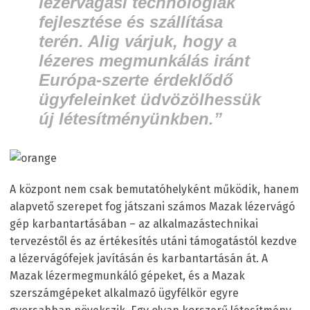
lézervágási technológiák
fejlesztése és szállítása
terén. Alig várjuk, hogy a
lézeres megmunkálás iránt
Európa-szerte érdeklődő
ügyfeleinket üdvözölhessük
új létesítményünkben.”
A központ nem csak bemutatóhelyként működik, hanem
alapvető szerepet fog játszani számos Mazak lézervágó
gép karbantartásában – az alkalmazástechnikai
tervezéstől és az értékesítés utáni támogatástól kezdve
a lézervágófejek javításán és karbantartásán át. A
Mazak lézermegmunkáló gépeket, és a Mazak
szerszámgépeket alkalmazó ügyfélkör egyre