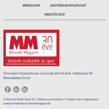
IMPRESSZUM
ADATVÉDELMI NYILATKOZAT
HIRDETÉSI ÁSZF
Értesüljön folyamatosan a műszaki élet híreiről.
Iratkozzon fel
hírlevelünkre Ön is!
© Műszaki Média Kiadó Kft. | Minden jog fenntartva | További online magazinjaink:
www.technokrata.hu
www.iotmagazin.hu