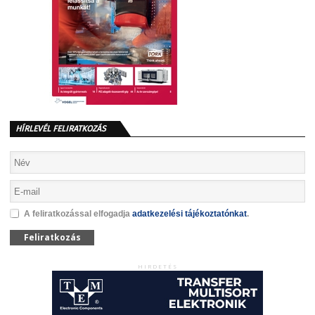
HÍRLEVÉL FELIRATKOZÁS
A feliratkozással elfogadja
adatkezelési tájékoztatónkat
.
Feliratkozás
HIRDETÉS