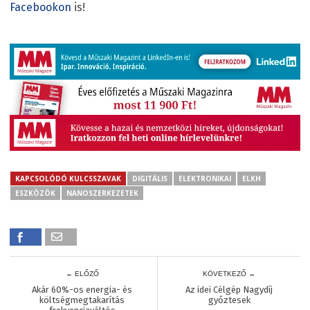
Facebookon
is!
KAPCSOLÓDÓ KULCSSZAVAK
DIGITÁLIS
ELEKTRONIKAI
ELKH
ESZKÖZÖK
NANOSZERKEZETEK
← ELŐZŐ
KÖVETKEZŐ →
Akár 60%-os energia- és
Az idei Célgép Nagydíj
költségmegtakarítás
győztesek