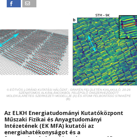
© EÖTVÖS LORÁND KUTATÁSI HÁLÓZAT - GRAFÉN FELÜLETÉN KIALAKULÓ, 20-26
SZÉNATOMOS ALKÁNLÁNCOKBÓL FELÉPÜLŐ ÖNSZERVEZŐDÖTT
MOLEKULARÉTEG SZERKEZETI MODELLJE (A) ÉS ATOMI FELBONTÁSÚ STM-KÉPE
(B).
Az ELKH Energiatudományi Kutatóközpont
Műszaki Fizikai és Anyagtudományi
Intézetének (EK MFA) kutatói az
energiahatékonyságot és a