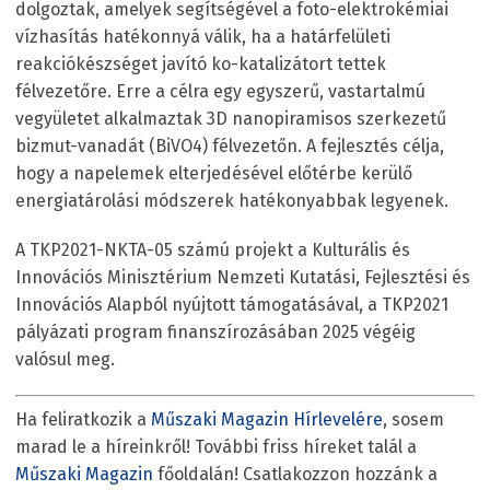
dolgoztak, amelyek segítségével a foto-elektrokémiai
vízhasítás hatékonnyá válik, ha a határfelületi
reakciókészséget javító ko-katalizátort tettek
félvezetőre. Erre a célra egy egyszerű, vastartalmú
vegyületet alkalmaztak 3D nanopiramisos szerkezetű
bizmut-vanadát (BiVO4) félvezetőn. A fejlesztés célja,
hogy a napelemek elterjedésével előtérbe kerülő
energiatárolási módszerek hatékonyabbak legyenek.
A TKP2021-NKTA-05 számú projekt a Kulturális és
Innovációs Minisztérium Nemzeti Kutatási, Fejlesztési és
Innovációs Alapból nyújtott támogatásával, a TKP2021
pályázati program finanszírozásában 2025 végéig
valósul meg.
Ha feliratkozik a
Műszaki Magazin Hírlevelére
, sosem
marad le a híreinkről! További friss híreket talál a
Műszaki Magazin
főoldalán! Csatlakozzon hozzánk a