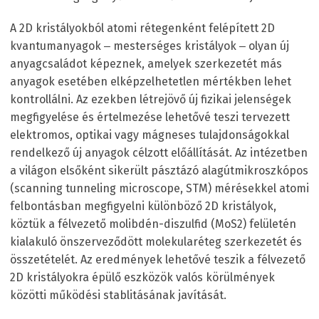
A 2D kristályokból atomi rétegenként felépített 2D
kvantumanyagok ‒ mesterséges kristályok ‒ olyan új
anyagcsaládot képeznek, amelyek szerkezetét más
anyagok esetében elképzelhetetlen mértékben lehet
kontrollálni. Az ezekben létrejövő új fizikai jelenségek
megfigyelése és értelmezése lehetővé teszi tervezett
elektromos, optikai vagy mágneses tulajdonságokkal
rendelkező új anyagok célzott előállítását. Az intézetben
a világon elsőként sikerült pásztázó alagútmikroszkópos
(scanning tunneling microscope, STM) mérésekkel atomi
felbontásban megfigyelni különböző 2D kristályok,
köztük a félvezető molibdén-diszulfid (MoS2) felületén
kialakuló önszerveződött molekularéteg szerkezetét és
összetételét. Az eredmények lehetővé teszik a félvezető
2D kristályokra épülő eszközök valós körülmények
közötti működési stablitásának javítását.