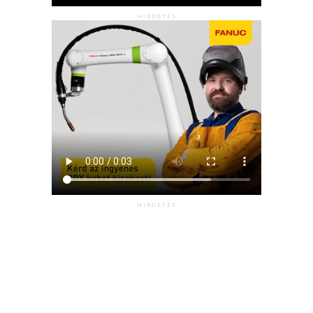
HIRDETÉS
HIRDETÉS