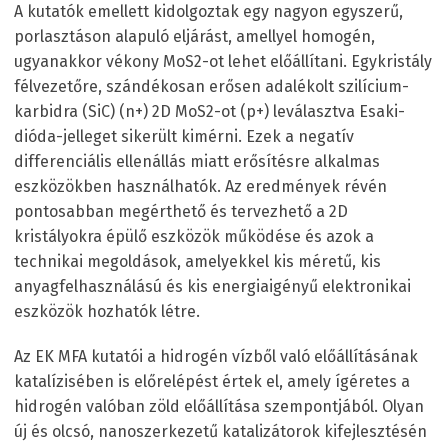
A kutatók emellett kidolgoztak egy nagyon egyszerű,
porlasztáson alapuló eljárást, amellyel homogén,
ugyanakkor vékony MoS2-ot lehet előállítani. Egykristály
félvezetőre, szándékosan erősen adalékolt szilícium-
karbidra (SiC) (n+) 2D MoS2-ot (p+) leválasztva Esaki-
dióda-jelleget sikerült kimérni. Ezek a negatív
differenciális ellenállás miatt erősítésre alkalmas
eszközökben használhatók. Az eredmények révén
pontosabban megérthető és tervezhető a 2D
kristályokra épülő eszközök működése és azok a
technikai megoldások, amelyekkel kis méretű, kis
anyagfelhasználású és kis energiaigényű elektronikai
eszközök hozhatók létre.
Az EK MFA kutatói a hidrogén vízből való előállításának
katalízisében is előrelépést értek el, amely ígéretes a
hidrogén valóban zöld előállítása szempontjából. Olyan
új és olcsó, nanoszerkezetű katalizátorok kifejlesztésén