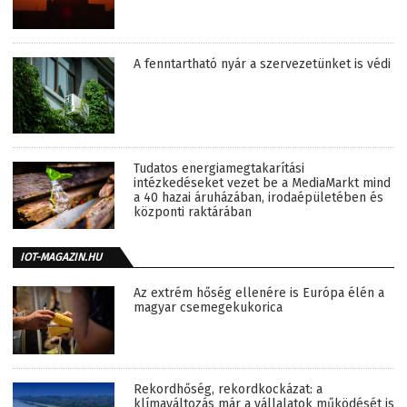
A fenntartható nyár a szervezetünket is védi
Tudatos energiamegtakarítási
intézkedéseket vezet be a MediaMarkt mind
a 40 hazai áruházában, irodaépületében és
központi raktárában
IOT-MAGAZIN.HU
Az extrém hőség ellenére is Európa élén a
magyar csemegekukorica
Rekordhőség, rekordkockázat: a
klímaváltozás már a vállalatok működését is