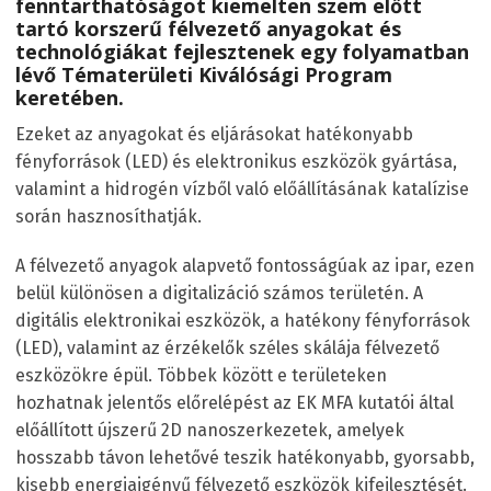
fenntarthatóságot kiemelten szem előtt
tartó korszerű félvezető anyagokat és
technológiákat fejlesztenek egy folyamatban
lévő Tématerületi Kiválósági Program
keretében.
Ezeket az anyagokat és eljárásokat hatékonyabb
fényforrások (LED) és elektronikus eszközök gyártása,
valamint a hidrogén vízből való előállításának katalízise
során hasznosíthatják.
A félvezető anyagok alapvető fontosságúak az ipar, ezen
belül különösen a digitalizáció számos területén. A
digitális elektronikai eszközök, a hatékony fényforrások
(LED), valamint az érzékelők széles skálája félvezető
eszközökre épül. Többek között e területeken
hozhatnak jelentős előrelépést az EK MFA kutatói által
előállított újszerű 2D nanoszerkezetek, amelyek
hosszabb távon lehetővé teszik hatékonyabb, gyorsabb,
kisebb energiaigényű félvezető eszközök kifejlesztését.