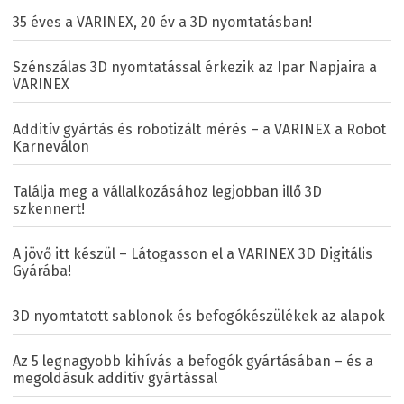
35 éves a VARINEX, 20 év a 3D nyomtatásban!
Szénszálas 3D nyomtatással érkezik az Ipar Napjaira a
VARINEX
Additív gyártás és robotizált mérés – a VARINEX a Robot
Karneválon
Találja meg a vállalkozásához legjobban illő 3D
szkennert!
A jövő itt készül – Látogasson el a VARINEX 3D Digitális
Gyárába!
3D nyomtatott sablonok és befogókészülékek az alapok
Az 5 legnagyobb kihívás a befogók gyártásában – és a
megoldásuk additív gyártással