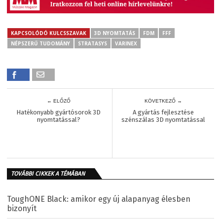
KAPCSOLÓDÓ KULCSSZAVAK
3D NYOMTATÁS
FDM
FFF
NÉPSZERŰ TUDOMÁNY
STRATASYS
VARINEX
← ELŐZŐ
KÖVETKEZŐ →
Hatékonyabb gyártósorok 3D
A gyártás fejlesztése
nyomtatással?
szénszálas 3D nyomtatással
TOVÁBBI CIKKEK A TÉMÁBAN
ToughONE Black: amikor egy új alapanyag élesben
bizonyít