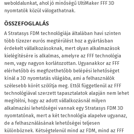
weboldalunkat, ahol jó minőségű UltiMaker FFF 3D
nyomtatók közül válogathatnak.
ÖSSZEFOGLALÁS
A Stratasys FDM technológiája általában havi szinten
több tízezer eurós megtérülést hoz a gyártásban
érdekelt vállalkozásoknak, mert olyan alkalmazások
kielégítésére is alkalmas, amelyre az FFF technológia
nem, vagy nagyon korlátozottan. Ugyanakkor az FFF
elérhetőbb és megfizethetőbb belépési lehetőséget
kínál a 3D nyomtatás világába, ami a felhasználók
szélesebb körét szólítja meg. Ettől függetlenül az FFF
technológiával szerzett tapasztalatok alapján nem lehet
megítélni, hogy az adott vállalkozásnál milyen
alkalmazási lehetőségei vannak egy Stratasys FDM 3D
nyomtatónak, mert a két technológia alapelve ugyanaz,
de a felhasználásának lehetőségei teljesen
különböznek. Kétségtelenül mind az FDM, mind az FFF