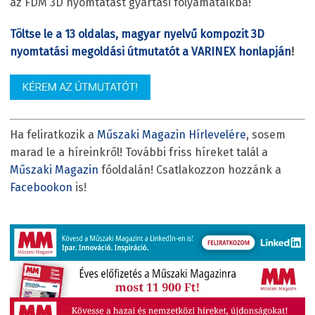
az FDM 3D nyomtatást gyártási folyamataikba!
Töltse le a 13 oldalas, magyar nyelvű kompozit 3D
nyomtatási megoldási útmutatót a VARINEX honlapján
!
Ha feliratkozik a
Műszaki Magazin Hírlevelére
, sosem
marad le a híreinkről! További friss híreket talál a
Műszaki Magazin
főoldalán! Csatlakozzon hozzánk a
Facebookon
is!