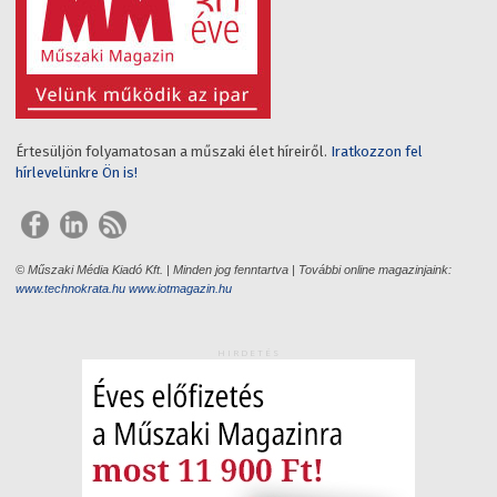
Értesüljön folyamatosan a műszaki élet híreiről.
Iratkozzon fel
hírlevelünkre Ön is!
© Műszaki Média Kiadó Kft. | Minden jog fenntartva | További online magazinjaink:
www.technokrata.hu
www.iotmagazin.hu
HIRDETÉS