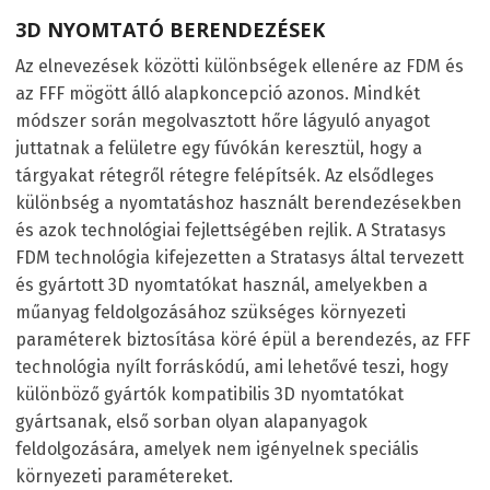
3D NYOMTATÓ BERENDEZÉSEK
Az elnevezések közötti különbségek ellenére az FDM és
az FFF mögött álló alapkoncepció azonos. Mindkét
módszer során megolvasztott hőre lágyuló anyagot
juttatnak a felületre egy fúvókán keresztül, hogy a
tárgyakat rétegről rétegre felépítsék. Az elsődleges
különbség a nyomtatáshoz használt berendezésekben
és azok technológiai fejlettségében rejlik. A Stratasys
FDM technológia kifejezetten a Stratasys által tervezett
és gyártott 3D nyomtatókat használ, amelyekben a
műanyag feldolgozásához szükséges környezeti
paraméterek biztosítása köré épül a berendezés, az FFF
technológia nyílt forráskódú, ami lehetővé teszi, hogy
különböző gyártók kompatibilis 3D nyomtatókat
gyártsanak, első sorban olyan alapanyagok
feldolgozására, amelyek nem igényelnek speciális
környezeti paramétereket.