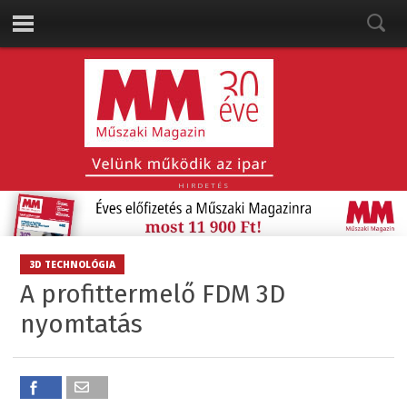
HIRDETÉS
3D TECHNOLÓGIA
A profittermelő FDM 3D
nyomtatás