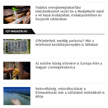
Tudatos energiamegtakarítási
intézkedéseket vezet be a MediaMarkt mind
a 40 hazai áruházában, irodaépületében és
központi raktárában
IOT-MAGAZIN.HU
Elfelejtetted, meddig parkolsz? Már a
telefonod kezdőképernyőjén is láthatod
Az extrém hőség ellenére is Európa élén a
magyar csemegekukorica
Rekordhőség, rekordkockázat: a
klímaváltozás már a vállalatok működését is
átírja