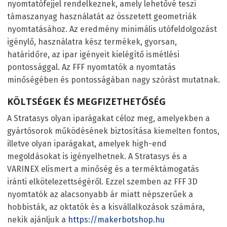
nyomtatófejjel rendelkeznek, amely lehetővé teszi
támaszanyag használatát az összetett geometriák
nyomtatásához. Az eredmény minimális utófeldolgozást
igénylő, használatra kész termékek, gyorsan,
határidőre, az ipar igényeit kielégítő ismétlési
pontossággal. Az FFF nyomtatók a nyomtatás
minőségében és pontosságában nagy szórást mutatnak.
KÖLTSÉGEK ÉS MEGFIZETHETŐSÉG
A Stratasys olyan iparágakat céloz meg, amelyekben a
gyártósorok működésének biztosítása kiemelten fontos,
illetve olyan iparágakat, amelyek high-end
megoldásokat is igényelhetnek. A Stratasys és a
VARINEX elismert a minőség és a terméktámogatás
iránti elkötelezettségéről. Ezzel szemben az FFF 3D
nyomtatók az alacsonyabb ár miatt népszerűek a
hobbisták, az oktatók és a kisvállalkozások számára,
nekik ajánljuk a
https://makerbotshop.hu