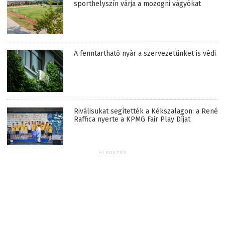
sporthelyszín várja a mozogni vágyókat
A fenntartható nyár a szervezetünket is védi
Riválisukat segítették a Kékszalagon: a René
Raffica nyerte a KPMG Fair Play Díjat
HIRDETÉS