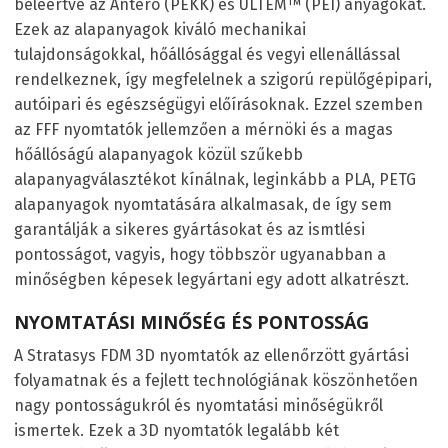
beleértve az Antero (PEKK) és ULTEM™ (PEI) anyagokat.
Ezek az alapanyagok kiváló mechanikai
tulajdonságokkal, hőállósággal és vegyi ellenállással
rendelkeznek, így megfelelnek a szigorú repülőgépipari,
autóipari és egészségügyi előírásoknak. Ezzel szemben
az FFF nyomtatók jellemzően a mérnöki és a magas
hőállóságú alapanyagok közül szűkebb
alapanyagválasztékot kínálnak, leginkább a PLA, PETG
alapanyagok nyomtatására alkalmasak, de így sem
garantálják a sikeres gyártásokat és az ismtlési
pontosságot, vagyis, hogy többször ugyanabban a
minőségben képesek legyártani egy adott alkatrészt.
NYOMTATÁSI MINŐSÉG ÉS PONTOSSÁG
A Stratasys FDM 3D nyomtatók az ellenőrzött gyártási
folyamatnak és a fejlett technológiának köszönhetően
nagy pontosságukról és nyomtatási minőségükről
ismertek. Ezek a 3D nyomtatók legalább két