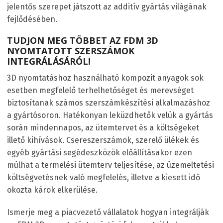
jelentős szerepet játszott az additív gyártás világának
fejlődésében.
TUDJON MEG TÖBBET AZ FDM 3D
NYOMTATOTT SZERSZÁMOK
INTEGRÁLÁSÁRÓL!
3D nyomtatáshoz használható kompozit anyagok sok
esetben megfelelő terhelhetőséget és merevséget
biztosítanak számos szerszámkészítési alkalmazáshoz
a gyártósoron. Hatékonyan leküzdhetők velük a gyártás
során mindennapos, az ütemtervet és a költségeket
illető kihívások. Csereszerszámok, szerelő ülékek és
egyéb gyártási segédeszközök előállításakor ezen
múlhat a termelési ütemterv teljesítése, az üzemeltetési
költségvetésnek való megfelelés, illetve a kiesett idő
okozta károk elkerülése.
Ismerje meg a piacvezető vállalatok hogyan integrálják