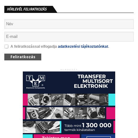
HÍRLEVÉL FELIRATKOZÁS
A feliratkozással elfogadja
adatkezelési tájékoztatónkat
.
Feliratkozás
HIRDETÉS