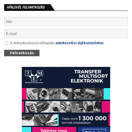
HÍRLEVÉL FELIRATKOZÁS
A feliratkozással elfogadja
adatkezelési tájékoztatónkat
.
Feliratkozás
HIRDETÉS