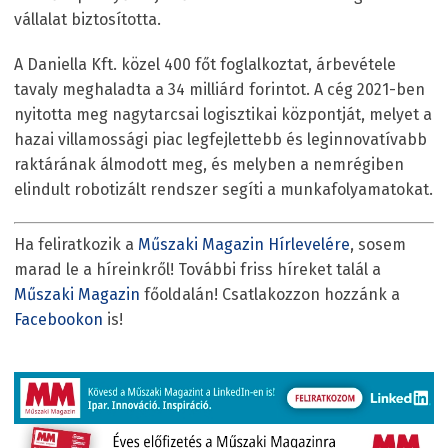
vállalat biztosította.
A Daniella Kft. közel 400 főt foglalkoztat, árbevétele
tavaly meghaladta a 34 milliárd forintot. A cég 2021-ben
nyitotta meg nagytarcsai logisztikai központját, melyet a
hazai villamossági piac legfejlettebb és leginnovatívabb
raktárának álmodott meg, és melyben a nemrégiben
elindult robotizált rendszer segíti a munkafolyamatokat.
Ha feliratkozik a
Műszaki Magazin Hírlevelére
, sosem
marad le a híreinkről! További friss híreket talál a
Műszaki Magazin
főoldalán! Csatlakozzon hozzánk a
Facebookon
is!