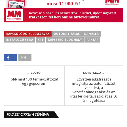
KAPCSOLÓDÓ KULCSSZAVAK
AUTOMATIZÁLÁS
DANIELLA
INTRALOGISZTIKA
KFT
NÉPSZERŰ TUDOMÁNY
RAKTÁR
← ELŐZŐ
KÖVETKEZŐ →
Több mint 100 termékváltozat
Egyetlen alkatrészbe
egy gépsoron
integrálja az automatizált
vezetést, a
vezetéstámogatást és az
utastér digitalizációját az LG
új megoldása
TOVÁBBI CIKKEK A TÉMÁBAN