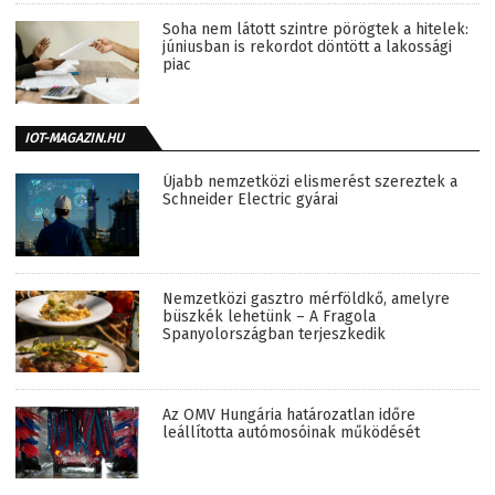
Soha nem látott szintre pörögtek a hitelek:
júniusban is rekordot döntött a lakossági
piac
IOT-MAGAZIN.HU
Újabb nemzetközi elismerést szereztek a
Schneider Electric gyárai
Nemzetközi gasztro mérföldkő, amelyre
büszkék lehetünk – A Fragola
Spanyolországban terjeszkedik
Az OMV Hungária határozatlan időre
leállította autómosóinak működését