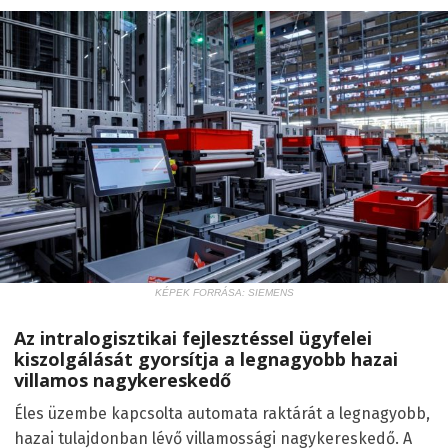
KÉPEK FORRÁSA: SIEMENS
Az intralogisztikai fejlesztéssel ügyfelei
kiszolgálását gyorsítja a legnagyobb hazai
villamos nagykereskedő
Éles üzembe kapcsolta automata raktárát a legnagyobb,
hazai tulajdonban lévő villamossági nagykereskedő. A