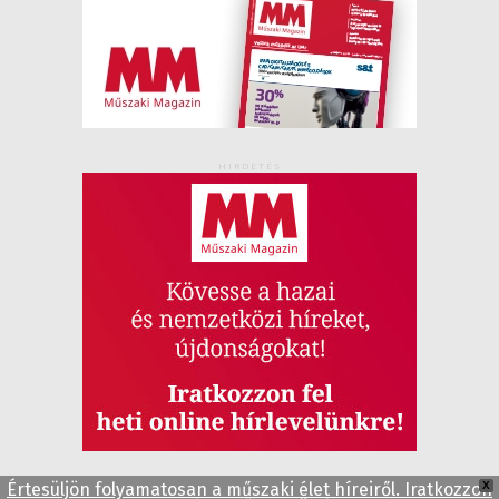
HIRDETÉS
Értesüljön folyamatosan a műszaki élet híreiről. Iratkozzon
X