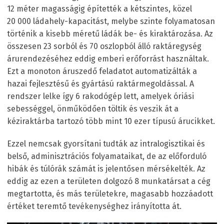
12 méter magasságig építették a kétszintes, közel
20 000 ládahely-kapacitást, melybe szinte folyamatosan
történik a kisebb méretű ládák be- és kiraktározása. Az
összesen 23 sorból és 70 oszlopból álló raktáregység
árurendezéséhez eddig emberi erőforrást használtak.
Ezt a monoton áruszedő feladatot automatizálták a
hazai fejlesztésű és gyártású raktármegoldással. A
rendszer lelke így 6 rakodógép lett, amelyek óriási
sebességgel, önműködően töltik és veszik át a
kéziraktárba tartozó több mint 10 ezer típusú árucikket.
Ezzel nemcsak gyorsítani tudták az intralogisztikai és
belső, adminisztrációs folyamataikat, de az előforduló
hibák és túlórák számát is jelentősen mérsékelték. Az
eddig az ezen a területen dolgozó 8 munkatársat a cég
megtartotta, és más területekre, magasabb hozzáadott
értéket teremtő tevékenységhez irányította át.