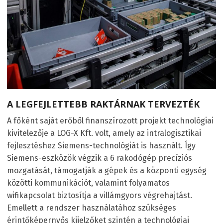
A LEGFEJLETTEBB RAKTÁRNAK TERVEZTÉK
A főként saját erőből finanszírozott projekt technológiai
kivitelezője a LOG-X Kft. volt, amely az intralogisztikai
fejlesztéshez Siemens-technológiát is használt. Így
Siemens-eszközök végzik a 6 rakodógép precíziós
mozgatását, támogatják a gépek és a központi egység
közötti kommunikációt, valamint folyamatos
wifikapcsolat biztosítja a villámgyors végrehajtást.
Emellett a rendszer használatához szükséges
érintőképernyős kijelzőket szintén a technológiai