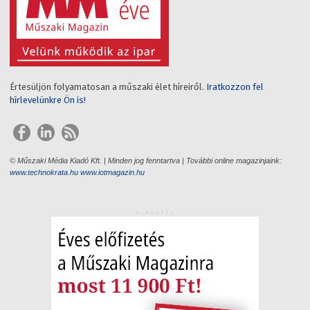
Értesüljön folyamatosan a műszaki élet híreiről.
Iratkozzon fel
hírlevelünkre Ön is!
© Műszaki Média Kiadó Kft. | Minden jog fenntartva | További online magazinjaink:
www.technokrata.hu
www.iotmagazin.hu
HIRDETÉS