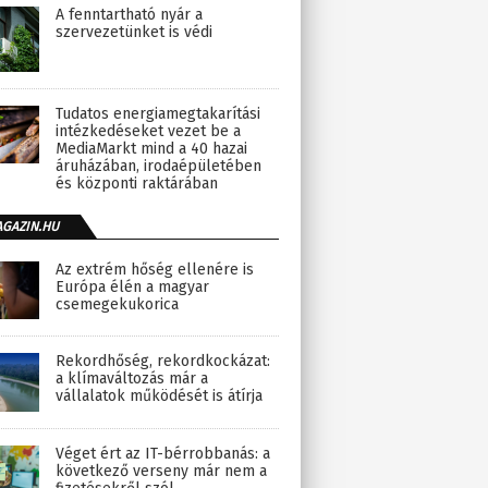
A fenntartható nyár a
szervezetünket is védi
Tudatos energiamegtakarítási
intézkedéseket vezet be a
MediaMarkt mind a 40 hazai
áruházában, irodaépületében
és központi raktárában
AGAZIN.HU
Az extrém hőség ellenére is
Európa élén a magyar
csemegekukorica
Rekordhőség, rekordkockázat:
a klímaváltozás már a
vállalatok működését is átírja
Véget ért az IT-bérrobbanás: a
következő verseny már nem a