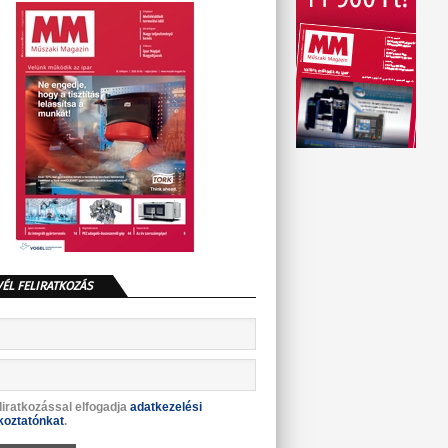
VÉL FELIRATKOZÁS
liratkozással elfogadja
adatkezelési
koztatónkat
.