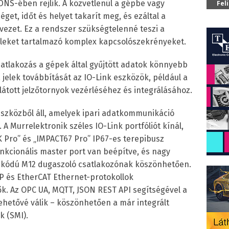
DNS-ében rejlik. A közvetlenül a gépbe vagy
Fel
get, időt és helyet takarít meg, és ezáltal a
zet. Ez a rendszer szükségtelenné teszi a
eleket tartalmazó komplex kapcsolószekrényeket.
atlakozás a gépek által gyűjtött adatok könnyebb
 a jelek továbbítását az IO-Link eszközök, például a
llátott jelzőtornyok vezérléséhez és integrálásához.
szközből áll, amelyek ipari adatkommunikáció
A Murrelektronik széles IO-Link portfóliót kínál,
 Pro” és „IMPACT67 Pro” IP67-es terepibusz
kcionális master port van beépítve, és nagy
 kódú M12 dugaszoló csatlakozónak köszönhetően.
P és EtherCAT Ethernet-protokollok
 Az OPC UA, MQTT, JSON REST API segítségével a
ehetővé válik – köszönhetően a már integrált
k (SMI).