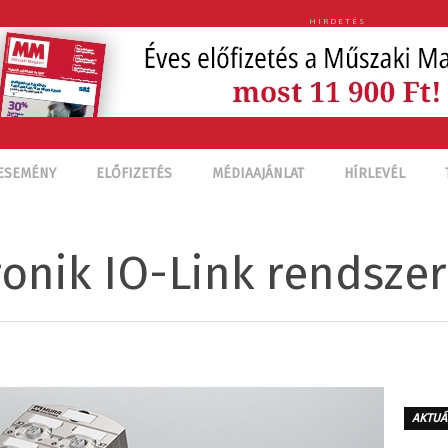
HIRDETÉS
ESEMÉNY
ELŐFIZETÉS
MÉDIAAJÁNLAT
HÍRLEVÉL
ronik IO-Link rendsze
AKTUÁ