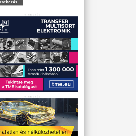
iratkozás
HIRDETÉS
HIRDETÉS