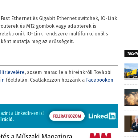
Fast Ethernet és Gigabit Ethernet switchek, IO-Link
i routerek és M12 gombok vagy adapterek is
relektronik IO-Link rendszere multifunkcionális
sként mutatja meg az erősségeit.
TECHN
Hírlevelére
, sosem marad le a híreinkről! További
in
főoldalán! Csatlakozzon hozzánk a
Facebookon