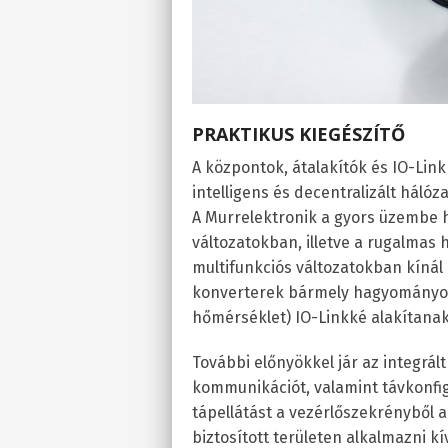
PRAKTIKUS KIEGÉSZÍTŐ
A központok, átalakítók és IO-Link
intelligens és decentralizált háló
A Murrelektronik a gyors üzembe 
változatokban, illetve a rugalmas
multifunkciós változatokban kínál
konverterek bármely hagyományos a
hőmérséklet) IO-Linkké alakítanak
További előnyökkel jár az integrált
kommunikációt, valamint távkonfigu
tápellátást a vezérlőszekrényből 
biztosított területen alkalmazni 