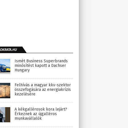
OKRATA.HU
Ismét Business Superbrands
minősítést kapott a Dachser
Hungary
Felhívás a magyar kkv-szektor
összefogására az energiakrízis
kezelésére
A kékgallérosok kora lejárt?
Érkeznek az újgalléros
munkavállalók