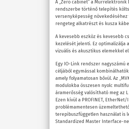
A „Zero cabinet“ a Murrelektronik 
rendszerbe történő telepítés költsé
versenyképesség növekedéséhez ve
rengeteg alkatrészt és kusza káb
A kevesebb eszköz és kevesebb cs
kezelését jelenti. Ez optimalizálja
vizuális és akusztikus elemekkel e
Egy IO-Link rendszer nagyszámú e
céljából egymással kombinálhatók. 
amely folyamatosan bővül. Az „MVK
modulokba összesen nyolc multifun
áramerősség valósítható meg az L
Ezen kívül a PROFINET, EtherNet/I
problémamentesen üzemeltethetők.
terepibuszfüggetlen használat is l
Standardized Master Interface-ne