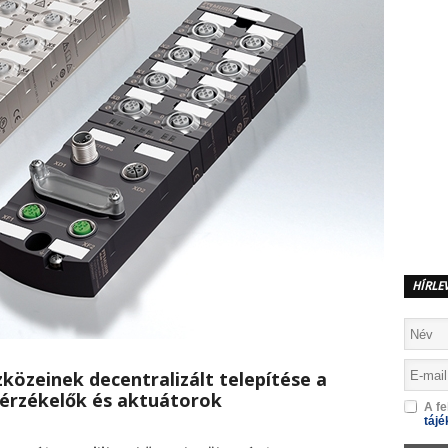
HÍRLE
közeinek decentralizált telepítése a
érzékelők és aktuátorok
A fe
tájé