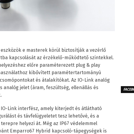
 eszközök e masterek körül biztosítják a vezérlő
zatba kapcsolását az érzékelő-működtető szintekkel.
helyezéshez előre paraméterezett plug & play
 használathoz kibővített paramétertartományú
 csomópontokat és átalakítókat. Az IO-Link analóg
nalóg jelet (áram, feszültség, ellenállás és
FACEB
.
 IO-Link interfész, amely kiterjedt és átlátható
rálást és távfelügyeletet tesz lehetővé, és a
a terepre helyezi át. Még az IP67 védelemmel
kívánt Emparro67 Hybrid kapcsoló-tápegységek is