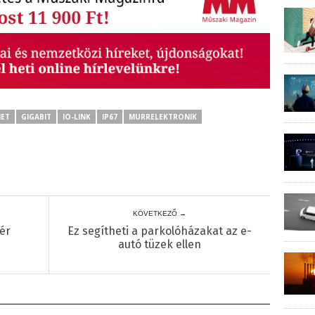
NET
GIGABIT
IO-LINK
IP67
MURRELEKTRONIK
KÖVETKEZŐ →
ér
Ez segítheti a parkolóházakat az e-
autó tüzek ellen