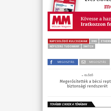
KAPCSOLÓDÓ KULCSSZAVAK
DNS
ETHER
NÉPSZERŰ TUDOMÁNY
SWITCH
MEGOSZTÁS
MEGOSZTÁS
← ELŐZŐ
Megerősítették a bécsi rept
biztonsági rendszerét
TOVÁBBI CIKKEK A TÉMÁBAN