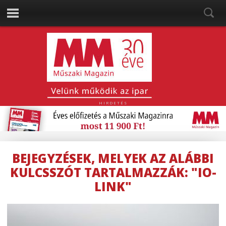
HIRDETÉS
BEJEGYZÉSEK, MELYEK AZ ALÁBBI
KULCSSZÓT TARTALMAZZÁK: "IO-
LINK"