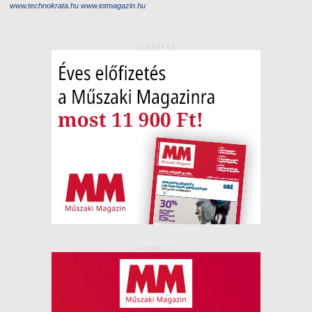
www.technokrata.hu
www.iotmagazin.hu
HIRDETÉS
HIRDETÉS