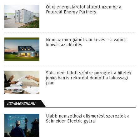
Öt új energiatárolót állított üzembe a
Futureal Energy Partners
Nem az energiából van kevés – a valódi
kihívás az időzítés
Soha nem látott szintre pörögtek a hitelek:
júniusban is rekordot döntött a lakossági
piac
IOT-MAGAZIN.HU
Újabb nemzetközi elismerést szereztek a
Schneider Electric gyárai