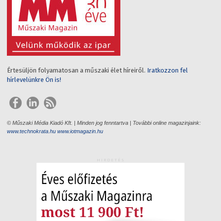
Értesüljön folyamatosan a műszaki élet híreiről.
Iratkozzon fel
hírlevelünkre Ön is!
© Műszaki Média Kiadó Kft. | Minden jog fenntartva | További online magazinjaink:
www.technokrata.hu
www.iotmagazin.hu
HIRDETÉS