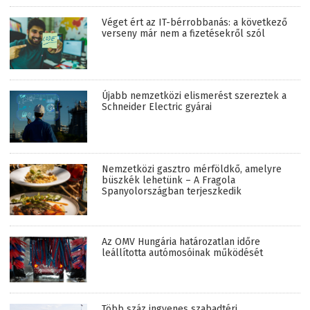
Véget ért az IT-bérrobbanás: a következő
verseny már nem a fizetésekről szól
Újabb nemzetközi elismerést szereztek a
Schneider Electric gyárai
Nemzetközi gasztro mérföldkő, amelyre
büszkék lehetünk – A Fragola
Spanyolországban terjeszkedik
Az OMV Hungária határozatlan időre
leállította autómosóinak működését
Több száz ingyenes szabadtéri