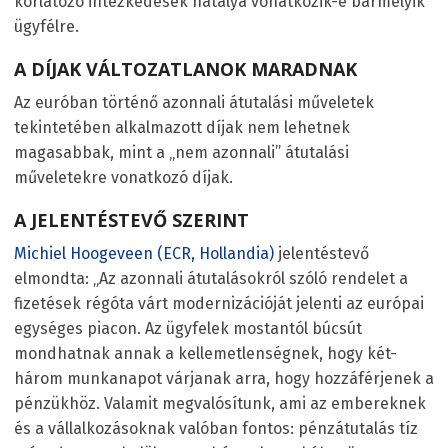
korlátozó intézkedések hatálya vonatkozik-e bármelyik
ügyfélre.
A DÍJAK VÁLTOZATLANOK MARADNAK
Az euróban történő azonnali átutalási műveletek
tekintetében alkalmazott díjak nem lehetnek
magasabbak, mint a „nem azonnali” átutalási
műveletekre vonatkozó díjak.
A JELENTÉSTEVŐ SZERINT
Michiel Hoogeveen (ECR, Hollandia)
jelentéstevő
elmondta: „Az azonnali átutalásokról szóló rendelet a
fizetések régóta várt modernizációját jelenti az európai
egységes piacon. Az ügyfelek mostantól búcsút
mondhatnak annak a kellemetlenségnek, hogy két-
három munkanapot várjanak arra, hogy hozzáférjenek a
pénzükhöz. Valamit megvalósítunk, ami az embereknek
és a vállalkozásoknak valóban fontos: pénzátutalás tíz