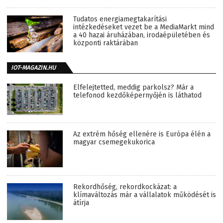
Tudatos energiamegtakarítási
intézkedéseket vezet be a MediaMarkt mind
a 40 hazai áruházában, irodaépületében és
központi raktárában
IOT-MAGAZIN.HU
Elfelejtetted, meddig parkolsz? Már a
telefonod kezdőképernyőjén is láthatod
Az extrém hőség ellenére is Európa élén a
magyar csemegekukorica
Rekordhőség, rekordkockázat: a
klímaváltozás már a vállalatok működését is
átírja