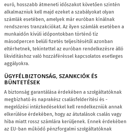
euró, hosszabb átmeneti időszakot követően szintén
alkalmazniuk kell majd ezeket a szabályokat olyan
számlák esetében, amelyek már euróban kínálnak
rendszeres tranzakciókat. Az ilyen számlák esetében a
munkaidőn kívüli időpontokban történő tíz
másodpercen belüli fizetés teljesítésétől azonban
eltérhetnek, tekintettel az euróban rendelkezésre álló
likviditáshoz való hozzáféréssel kapcsolatos esetleges
aggályokra.
ÜGYFÉLBIZTONSÁG, SZANKCIÓK ÉS
BÜNTETÉSEK
A biztonság garantálása érdekében a szolgáltatóknak
megbízható és naprakész csalásfelderítési és -
megelőzési intézkedésekkel kell rendelkezniük annak
elkerülése érdekében, hogy az átutalások csalás vagy
hiba miatt rossz számlára kerüljenek. Ennek érdekében
az EU-ban működő pénzforgalmi szolgáltatóknak