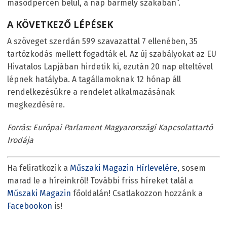
másodpercen belül, a nap bármely szakában”.
A KÖVETKEZŐ LÉPÉSEK
A szöveget szerdán 599 szavazattal 7 ellenében, 35
tartózkodás mellett fogadták el. Az új szabályokat az EU
Hivatalos Lapjában hirdetik ki, ezután 20 nap elteltével
lépnek hatályba. A tagállamoknak 12 hónap áll
rendelkezésükre a rendelet alkalmazásának
megkezdésére.
Forrás: Európai Parlament Magyarországi Kapcsolattartó
Irodája
Ha feliratkozik a
Műszaki Magazin Hírlevelére
, sosem
marad le a híreinkről! További friss híreket talál a
Műszaki Magazin
főoldalán! Csatlakozzon hozzánk a
Facebookon
is!