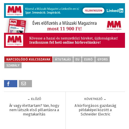
KAPCSOLÓDÓ KULCSSZAVAK
ÁTUTALÁS
EU
EURÓ
GYORS
SZABÁLY
← ELŐZŐ
KÖVETKEZŐ →
Ár vagy élettartam? Van, hogy
A körforgásos gazdaság
nem látszik első pillantásra a
példaképei között a
megtakarítás
Schneider Electric