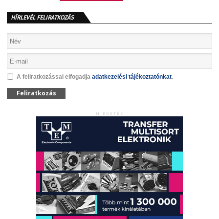
HÍRLEVÉL FELIRATKOZÁS
A feliratkozással elfogadja
adatkezelési tájékoztatónkat
.
Feliratkozás
HIRDETÉS