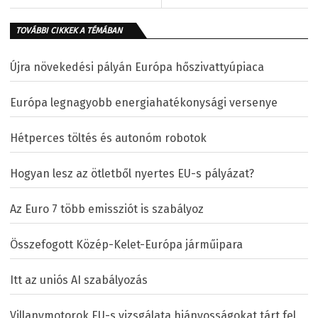
TOVÁBBI CIKKEK A TÉMÁBAN
Újra növekedési pályán Európa hőszivattyúpiaca
Európa legnagyobb energiahatékonysági versenye
Hétperces töltés és autonóm robotok
Hogyan lesz az ötletből nyertes EU-s pályázat?
Az Euro 7 több emissziót is szabályoz
Összefogott Közép-Kelet-Európa járműipara
Itt az uniós AI szabályozás
Villanymotorok EU-s vizsgálata hiányosságokat tárt fel