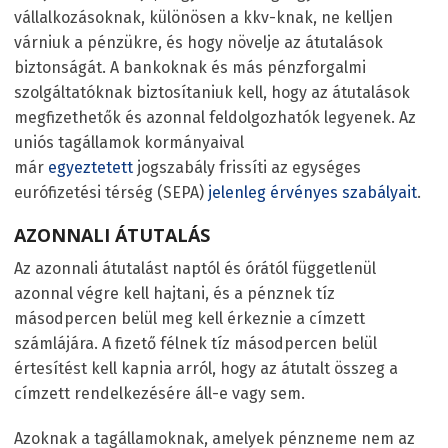
vállalkozásoknak, különösen a kkv-knak, ne kelljen
várniuk a pénzükre, és hogy növelje az átutalások
biztonságát. A bankoknak és más pénzforgalmi
szolgáltatóknak biztosítaniuk kell, hogy az átutalások
megfizethetők és azonnal feldolgozhatók legyenek. Az
uniós tagállamok kormányaival
már
egyeztetett
jogszabály frissíti az egységes
eurófizetési térség (SEPA)
jelenleg érvényes szabályait
.
AZONNALI ÁTUTALÁS
Az azonnali átutalást naptól és órától függetlenül
azonnal végre kell hajtani, és a pénznek tíz
másodpercen belül meg kell érkeznie a címzett
számlájára. A fizető félnek tíz másodpercen belül
értesítést kell kapnia arról, hogy az átutalt összeg a
címzett rendelkezésére áll-e vagy sem.
Azoknak a tagállamoknak, amelyek pénzneme nem az