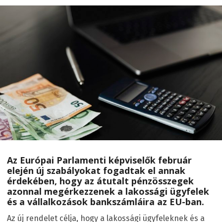
Az Európai Parlamenti képviselők február
elején új szabályokat fogadtak el annak
érdekében, hogy az átutalt pénzösszegek
azonnal megérkezzenek a lakossági ügyfelek
és a vállalkozások bankszámláira az EU-ban.
Az új rendelet célja, hogy a lakossági ügyfeleknek és a