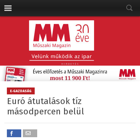
HIRDETÉS
E-GAZDASÁG
Euró átutalások tíz
másodpercen belül