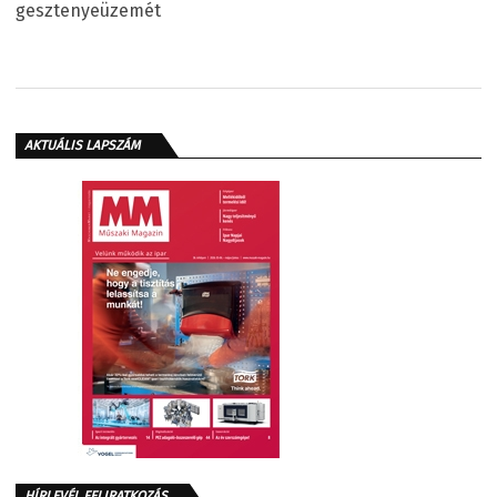
gesztenyeüzemét
AKTUÁLIS LAPSZÁM
HÍRLEVÉL FELIRATKOZÁS