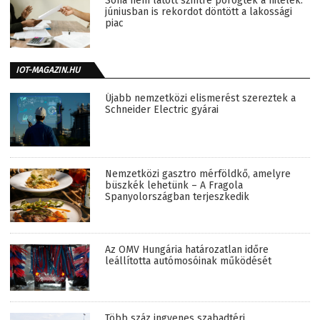
Soha nem látott szintre pörögtek a hitelek:
júniusban is rekordot döntött a lakossági
piac
IOT-MAGAZIN.HU
Újabb nemzetközi elismerést szereztek a
Schneider Electric gyárai
Nemzetközi gasztro mérföldkő, amelyre
büszkék lehetünk – A Fragola
Spanyolországban terjeszkedik
Az OMV Hungária határozatlan időre
leállította autómosóinak működését
Több száz ingyenes szabadtéri