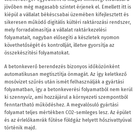
jövőben még magasabb szintet érjenek el. Emellett itt is
kiépül a vállalat békéscsabai üzemében kifejlesztett és
sikeresen működő digitális kültéri raktározási rendszer,
mely forradalmasítja a vállalat raktárkezelési
folyamatait, nagyban elősegíti a készletek nyomon
követhetőségét és kontrollját, illetve gyorsítja az
összekészítési folyamatokat.
A betonkeverő berendezés bizonyos időközönként
automatikusan megtisztítja önmagát. Az így keletkező
mosóvizet szűrés után ismét felhasználják a gyártási
folyamatban, így a betonkeverési folyamatból nem kerül
ki szennyvíz, ami hozzájárul a környezeti szempontból
fenntartható működéshez. A megvalósuló gyártási
folyamat teljes mértékben CO2-semleges lesz. Az épület
és az érlelőkamrák fűtése földgáz helyett hőszivattyúval
történik majd.