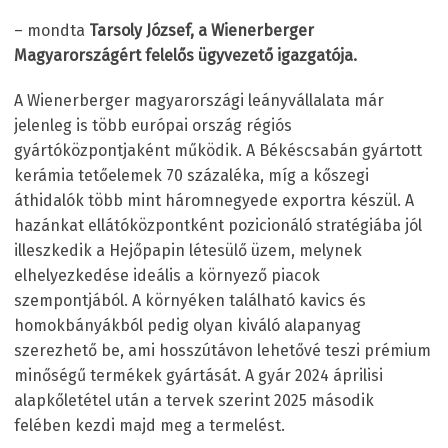
– mondta
Tarsoly József, a Wienerberger
Magyarországért felelős ügyvezető igazgatója.
A Wienerberger magyarországi leányvállalata már
jelenleg is több európai ország régiós
gyártóközpontjaként működik. A Békéscsabán gyártott
kerámia tetőelemek 70 százaléka, míg a kőszegi
áthidalók több mint háromnegyede exportra készül. A
hazánkat ellátóközpontként pozicionáló stratégiába jól
illeszkedik a Hejőpapin létesülő üzem, melynek
elhelyezkedése ideális a környező piacok
szempontjából. A környéken található kavics és
homokbányákból pedig olyan kiváló alapanyag
szerezhető be, ami hosszútávon lehetővé teszi prémium
minőségű termékek gyártását. A gyár 2024 áprilisi
alapkőletétel után a tervek szerint 2025 második
felében kezdi majd meg a termelést.