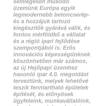
semlegesen működő
üzemünk Európa egyik
legmodernebb betoncserép-
és a hozzájuk tartozó
kiegészítők gyárává válik, és
fontos mérföldkő a vállalat
és a régió ipari fejlődése
szempontjából is. Erős
innovációs képességünknek
köszönhetően már számos,
az új Hejőpapi üzemhez
hasonló ipar 4.0. megoldást
terveztünk, melyek lehetővé
teszik fenntartható épületek
építését, és előnyösek
ügyfeleink, munkavállalóink,