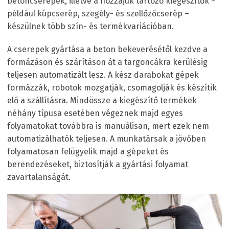
betoncserepek, illetve a hozzájuk tartozó kiegészítők –
például kúpcserép, szegély- és szellőzőcserép –
készülnek több szín- és termékvariációban.
A cserepek gyártása a beton bekeverésétől kezdve a
formázáson és szárításon át a targoncákra kerülésig
teljesen automatizált lesz. A kész darabokat gépek
formázzák, robotok mozgatják, csomagolják és készítik
elő a szállításra. Mindössze a kiegészítő termékek
néhány típusa esetében végeznek majd egyes
folyamatokat továbbra is manuálisan, mert ezek nem
automatizálhatók teljesen. A munkatársak a jövőben
folyamatosan felügyelik majd a gépeket és
berendezéseket, biztosítják a gyártási folyamat
zavartalanságát.