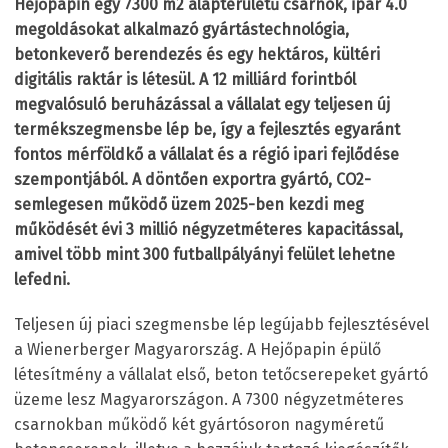
Hejőpapin egy 7300 m2 alapterületű csarnok, ipar 4.0
megoldásokat alkalmazó gyártástechnológia,
betonkeverő berendezés és egy hektáros, kültéri
digitális raktár is létesül. A 12 milliárd forintból
megvalósuló beruházással a vállalat egy teljesen új
termékszegmensbe lép be, így a fejlesztés egyaránt
fontos mérföldkő a vállalat és a régió ipari fejlődése
szempontjából. A döntően exportra gyártó, CO2-
semlegesen működő üzem 2025-ben kezdi meg
működését évi 3 millió négyzetméteres kapacitással,
amivel több mint 300 futballpályányi felület lehetne
lefedni.
Teljesen új piaci szegmensbe lép legújabb fejlesztésével
a Wienerberger Magyarország. A Hejőpapin épülő
létesítmény a vállalat első, beton tetőcserepeket gyártó
üzeme lesz Magyarországon. A 7300 négyzetméteres
csarnokban működő két gyártósoron nagyméretű