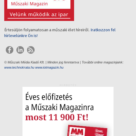
Értesüljön folyamatosan a műszaki élet híreiről.
Iratkozzon fel
hírlevelünkre Ön is!
© Műszaki Média Kiadó Kft. | Minden jog fenntartva | További online magazinjaink:
www.technokrata.hu
www.iotmagazin.hu
HIRDETÉS