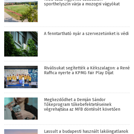
sporthelyszín várja a mozogni vágyókat
A fenntartható nyár a szervezetünket is védi
Riválisukat segítették a Kékszalagon: a René
Raffica nyerte a KPMG Fair Play Díjat
Megkezdődhet a Demján Sándor
Tőkeprogram tőkebefektetéseinek
végrehajtása az MFB döntését követően
Lassult a budapesti használt lakóingatlanok