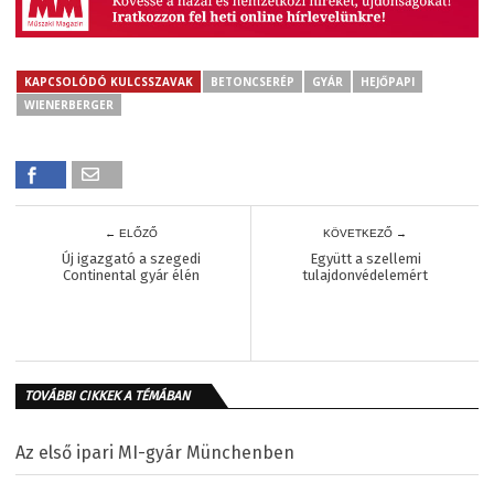
KAPCSOLÓDÓ KULCSSZAVAK
BETONCSERÉP
GYÁR
HEJŐPAPI
WIENERBERGER
← ELŐZŐ
KÖVETKEZŐ →
Új igazgató a szegedi
Együtt a szellemi
Continental gyár élén
tulajdonvédelemért
TOVÁBBI CIKKEK A TÉMÁBAN
Az első ipari MI-gyár Münchenben