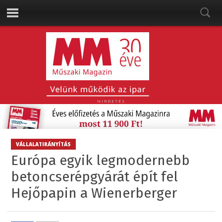
HIRDETÉS
VÁLLALATIRÁNYÍTÁS
Európa egyik legmodernebb
betoncserépgyárát épít fel
Hejőpapin a Wienerberger