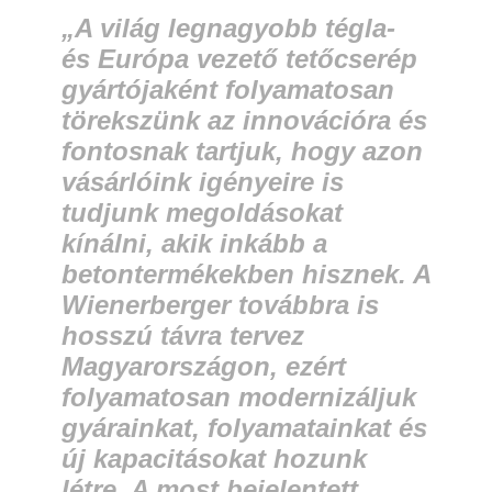
„A világ legnagyobb tégla-
és Európa vezető tetőcserép
gyártójaként folyamatosan
törekszünk az innovációra és
fontosnak tartjuk, hogy azon
vásárlóink igényeire is
tudjunk megoldásokat
kínálni, akik inkább a
betontermékekben hisznek. A
Wienerberger továbbra is
hosszú távra tervez
Magyarországon, ezért
folyamatosan modernizáljuk
gyárainkat, folyamatainkat és
új kapacitásokat hozunk
létre. A most bejelentett