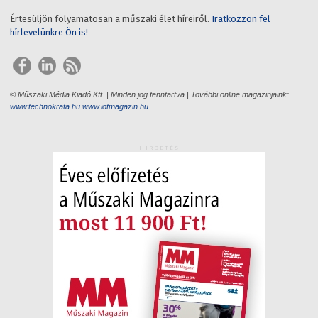
Értesüljön folyamatosan a műszaki élet híreiről.
Iratkozzon fel
hírlevelünkre Ön is!
© Műszaki Média Kiadó Kft. | Minden jog fenntartva | További online magazinjaink:
www.technokrata.hu
www.iotmagazin.hu
HIRDETÉS