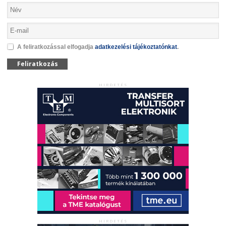
A feliratkozással elfogadja
adatkezelési tájékoztatónkat
.
Feliratkozás
HIRDETÉS
HIRDETÉS