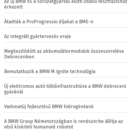
Az új BMW X5 a sorozatgyártás előtti utolsó tesztfázishoz
érkezett
Átadták a ProProgressio díjakat a BME-n
Az integrált gyártervezés ereje
Megkezdődött az akkumulátormodulok összeszerelése
Debrecenben
Bemutatkozik a BMW M Ignite technológia
Új elektromos autó töltőinfrastruktúra a BMW debreceni
gyáránál
Vadonatúj fejlesztésű BMW hidrogéntank
A BMW Group Németországban is rendszerbe állítja az
első kísérleti humanoid robotot