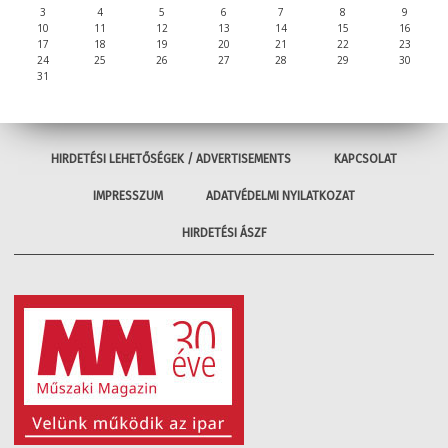
3
4
5
6
7
8
9
10
11
12
13
14
15
16
17
18
19
20
21
22
23
24
25
26
27
28
29
30
31
HIRDETÉSI LEHETŐSÉGEK / ADVERTISEMENTS
KAPCSOLAT
IMPRESSZUM
ADATVÉDELMI NYILATKOZAT
HIRDETÉSI ÁSZF