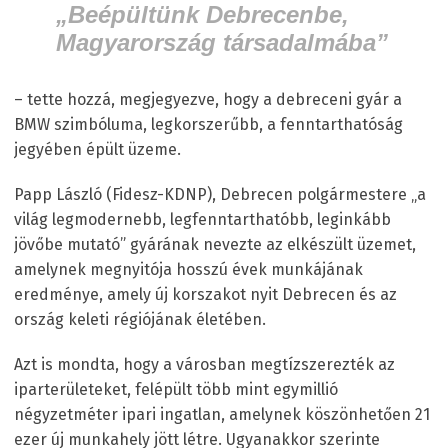
„Beépültünk Debrecenbe,
Magyarország társadalmába”
– tette hozzá, megjegyezve, hogy a debreceni gyár a
BMW szimbóluma, legkorszerűbb, a fenntarthatóság
jegyében épült üzeme.
Papp László (Fidesz-KDNP), Debrecen polgármestere „a
világ legmodernebb, legfenntarthatóbb, leginkább
jövőbe mutató” gyárának nevezte az elkészült üzemet,
amelynek megnyitója hosszú évek munkájának
eredménye, amely új korszakot nyit Debrecen és az
ország keleti régiójának életében.
Azt is mondta, hogy a városban megtízszerezték az
iparterületeket, felépült több mint egymillió
négyzetméter ipari ingatlan, amelynek köszönhetően 21
ezer új munkahely jött létre. Ugyanakkor szerinte