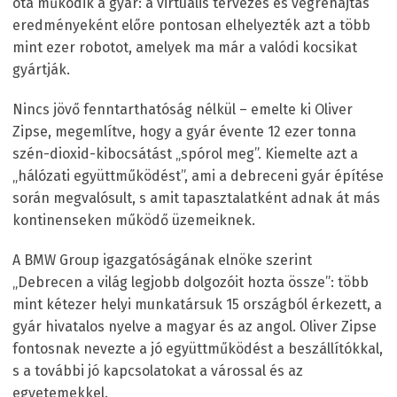
óta működik a gyár: a virtuális tervezés és végrehajtás
eredményeként előre pontosan elhelyezték azt a több
mint ezer robotot, amelyek ma már a valódi kocsikat
gyártják.
Nincs jövő fenntarthatóság nélkül – emelte ki Oliver
Zipse, megemlítve, hogy a gyár évente 12 ezer tonna
szén-dioxid-kibocsátást „spórol meg”. Kiemelte azt a
„hálózati együttműködést”, ami a debreceni gyár építése
során megvalósult, s amit tapasztalatként adnak át más
kontinenseken működő üzemeiknek.
A BMW Group igazgatóságának elnöke szerint
„Debrecen a világ legjobb dolgozóit hozta össze”: több
mint kétezer helyi munkatársuk 15 országból érkezett, a
gyár hivatalos nyelve a magyar és az angol. Oliver Zipse
fontosnak nevezte a jó együttműködést a beszállítókkal,
s a további jó kapcsolatokat a várossal és az
egyetemekkel.