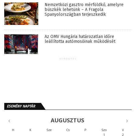
Nemzetközi gasztro mérföldkő, amelyre
büszkék lehetünk – A Fragola
Spanyolországban terjeszkedik
Az OMV Hungária határozatlan időre
leállította autómosóinak működését
HIRDETÉS
ESEMÉNY NAPTÁR
AUGUSZTUS
H
K
Sze
Cs
P
Szo
V
1
2