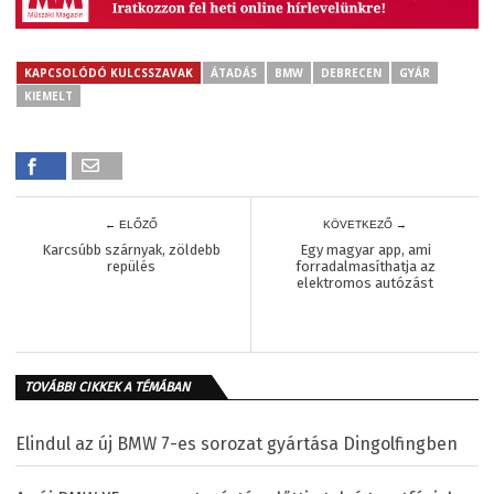
KAPCSOLÓDÓ KULCSSZAVAK
ÁTADÁS
BMW
DEBRECEN
GYÁR
KIEMELT
← ELŐZŐ
KÖVETKEZŐ →
Karcsúbb szárnyak, zöldebb
Egy magyar app, ami
repülés
forradalmasíthatja az
elektromos autózást
TOVÁBBI CIKKEK A TÉMÁBAN
Elindul az új BMW 7-es sorozat gyártása Dingolfingben