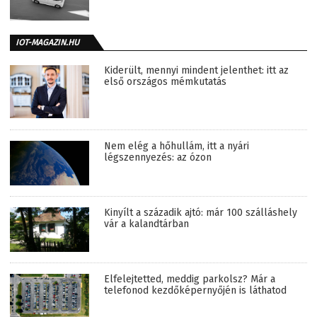
IOT-MAGAZIN.HU
Kiderült, mennyi mindent jelenthet: itt az
első országos mémkutatás
Nem elég a hőhullám, itt a nyári
légszennyezés: az ózon
Kinyílt a századik ajtó: már 100 szálláshely
vár a kalandtárban
Elfelejtetted, meddig parkolsz? Már a
telefonod kezdőképernyőjén is láthatod