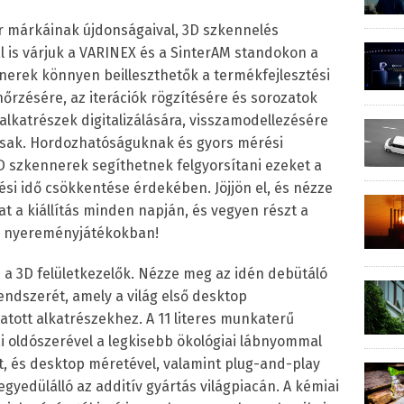
r márkáinak újdonságaival, 3D szkennelés
 is várjuk a VARINEX és a SinterAM standokon a
nnerek könnyen beilleszthetők a termékfejlesztési
őrzésére, az iterációk rögzítésére és sorozatok
alkatrészek digitalizálására, visszamodellezésére
asak. Hordozhatóságuknak és gyors mérési
szkennerek segíthetnek felgyorsítani ezeket a
si idő csökkentése érdekében. Jöjjön el, és nézze
 a kiállítás minden napján, és vegyen részt a
s nyereményjátékokban!
i a 3D felületkezelők. Nézze meg az idén debütáló
endszerét, amely a világ első desktop
atott alkatrészekhez. A 11 literes munkaterű
 oldószerével a legkisebb ökológiai lábnyommal
tt, és desktop méretével, valamint plug-and-play
yedülálló az additív gyártás világpiacán. A kémiai