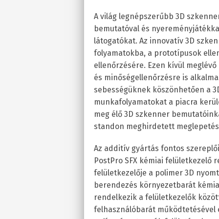
A világ legnépszerűbb 3D szkenne
bemutatóval és nyereményjátékkal
látogatókat. Az innovatív 3D szke
folyamatokba, a prototípusok ellen
ellenőrzésére. Ezen kívül meglévő 
és minőségellenőrzésre is alkalm
sebességüknek köszönhetően a 3D 
munkafolyamatokat a piacra kerülé
meg élő 3D szkenner bemutatóinkat
standon meghirdetett meglepeté
Az additív gyártás fontos szereplő
PostPro SFX kémiai felületkezelő r
felületkezelője a polimer 3D nyomt
berendezés környezetbarát kémiai
rendelkezik a felületkezelők közö
felhasználóbarát működtetésével eg