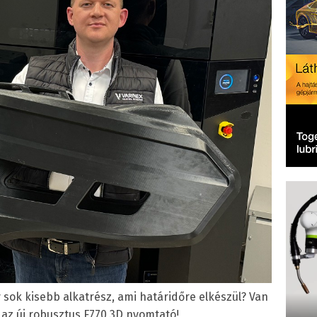
sok kisebb alkatrész, ami határidőre elkészül? Van
t az új robusztus F770 3D nyomtató!