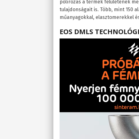
polírozás a termék felületének me
tulajdonságait is. Több, mint 150 
műanyagokkal, elasztomerekkel é
EOS DMLS TECHNOLÓG