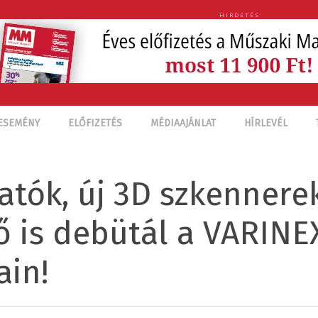
HIRDETÉS
ESEMÉNY
ELŐFIZETÉS
MÉDIAAJÁNLAT
HÍRLEVÉL
tók, új 3D szkennerek
ő is debütál a VARINE
ain!