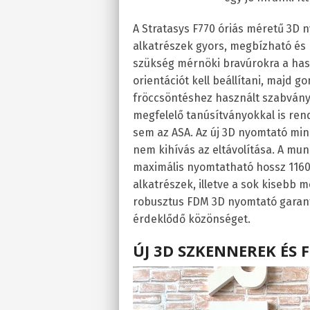
A Stratasys F770 óriás méretű 3D
alkatrészek gyors, megbízható és 
szükség mérnöki bravúrokra a hasz
orientációt kell beállítani, majd 
fröccsöntéshez használt szabványo
megfelelő tanúsítványokkal is re
sem az ASA. Az új 3D nyomtató mi
nem kihívás az eltávolítása. A mun
maximális nyomtatható hossz 1160 
alkatrészek, illetve a sok kisebb 
robusztus FDM 3D nyomtató garantá
érdeklődő közönséget.
ÚJ 3D SZKENNEREK ÉS 