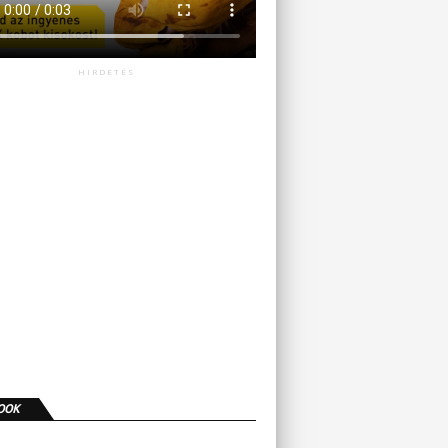
HIRDETÉS
OOK