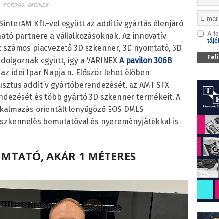
FORRÁS: VARINEX
 SinterAM Kft.-vel együtt az additív gyártás élenjáró
A fe
ható partnere a vállalkozásoknak. Az innovatív
tájé
t számos piacvezető 3D szkenner, 3D nyomtató, 3D
Fel
l dolgoznak együtt, így a VARINEX
A pavilon 306B
az idei Ipar Napjain. Először lehet élőben
usztus additív gyártóberendezését, az AMT SFX
ndezését és több gyártó 3D szkenner termékeit. A
kalmazás orientált lenyűgöző EOS DMLS
 szkennelés bemutatóval és nyereményjátékkal is
OMTATÓ, AKÁR 1 MÉTERES