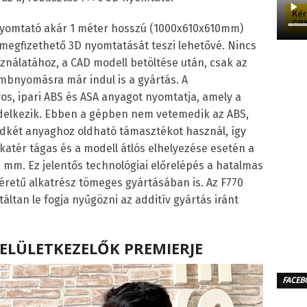
 nyomtató akár 1 méter hosszú (1000x610x610mm)
megfizethető 3D nyomtatását teszi lehetővé. Nincs
nálatához, a CAD modell betöltése után, csak az
gombnyomásra már indul is a gyártás. A
s, ipari ABS és ASA anyagot nyomtatja, amely a
ndelkezik. Ebben a gépben nem vetemedik az ABS,
ndkét anyaghoz oldható támasztékot használ, így
katér tágas és a modell átlós elhelyezése esetén a
mm. Ez jelentős technológiai előrelépés a hatalmas
méretű alkatrész tömeges gyártásában is. Az F770
ltan le fogja nyűgözni az additív gyártás iránt
FELÜLETKEZELŐK PREMIERJE
FACEB