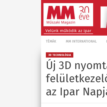
TÉMÁK
MM INTERNATIONAL
3D TECHNOLÓGIA
Új 3D nyomta
felületkezel
az Ipar Napj