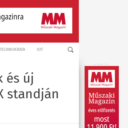
TECHNOKRATA
IOT
HIRDETÉS
 és új
X standján