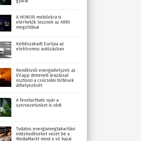
gyárai
A HONOR mobilokra is
elérhetők lesznek az ARRI
megoldásai
Kettészakadt Európa az
elektromos autózásban
Rendkívüli energiahelyzet: az
EV.app átmeneti árazással
ösztönzi a csúcsidei töltések
áthelyezését
A fenntartható nyár a
szervezetünket is védi
Tudatos energiamegtakarítási
intézkedéseket vezet be a
MediaMarkt mind a 40 hazai