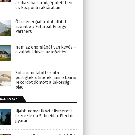
áruházában, irodaépületében
és központi raktárában
Öt új energiatárolót állított
üzembe a Futureal Energy
Partners
Nem az energiából van kevés –
a valódi kihívás az időzítés
Soha nem látott szintre
pörögtek a hitelek: júniusban is
rekordot döntött a lakossági
piac
AGAZIN.HU
Újabb nemzetközi elismerést
szereztek a Schneider Electric
gyárai