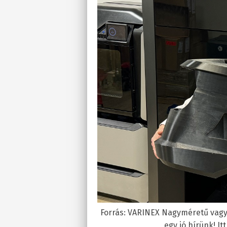
Forrás: VARINEX Nagyméretű vagy 
egy jó hírünk! It