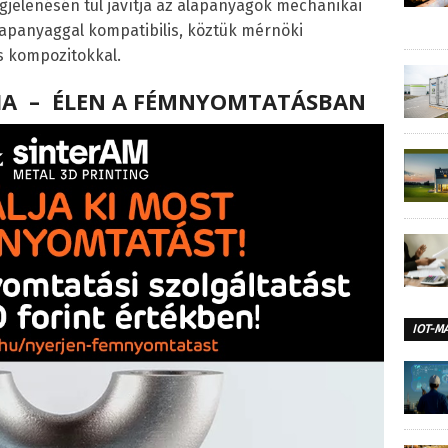
gjelenésén túl javítja az alapanyagok mechanikai
alapanyaggal kompatibilis, köztük mérnöki
s kompozitokkal.
IA – ÉLEN A FÉMNYOMTATÁSBAN
IOT-M