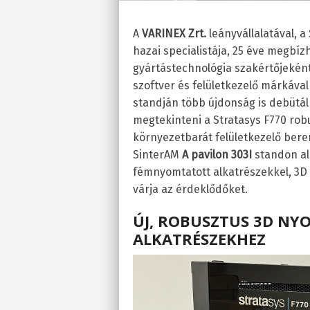
A
VARINEX Zrt.
leányvállalatával, a
hazai specialistája, 25 éve megbíz
gyártástechnológia szakértőjekén
szoftver és felületkezelő márkáva
standján több újdonság is debütál 
megtekinteni a Stratasys F770 rob
környezetbarát felületkezelő bere
SinterAM
A pavilon 303I
standon al
fémnyomtatott alkatrészekkel, 3D
várja az érdeklődőket.
ÚJ, ROBUSZTUS 3D NY
ALKATRÉSZEKHEZ