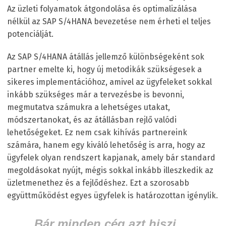
Az üzleti folyamatok átgondolása és optimalizálása
nélkül az SAP S/4HANA bevezetése nem érheti el teljes
potenciálját.
Az SAP S/4HANA átállás jellemző különbségeként sok
partner emelte ki, hogy új metodikák szükségesek a
sikeres implementációhoz, amivel az ügyfeleket sokkal
inkább szükséges már a tervezésbe is bevonni,
megmutatva számukra a lehetséges utakat,
módszertanokat, és az átállásban rejlő valódi
lehetőségeket. Ez nem csak kihívás partnereink
számára, hanem egy kiváló lehetőség is arra, hogy az
ügyfelek olyan rendszert kapjanak, amely bár standard
megoldásokat nyújt, mégis sokkal inkább illeszkedik az
üzletmenethez és a fejlődéshez. Ezt a szorosabb
együttműködést egyes ügyfelek is határozottan igénylik.
„Bár minden cég azt hiszi,