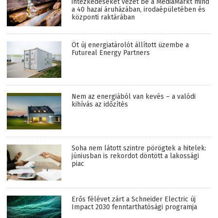
intézkedéseket vezet be a MediaMarkt mind
a 40 hazai áruházában, irodaépületében és
központi raktárában
Öt új energiatárolót állított üzembe a
Futureal Energy Partners
Nem az energiából van kevés – a valódi
kihívás az időzítés
Soha nem látott szintre pörögtek a hitelek:
júniusban is rekordot döntött a lakossági
piac
Erős félévet zárt a Schneider Electric új
Impact 2030 fenntarthatósági programja