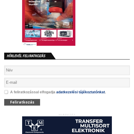
HÍRLEVÉL FELIRATKOZÁS
A feliratkozással elfogadja
adatkezelési tájékoztatónkat
.
Feliratkozás
HIRDETÉS