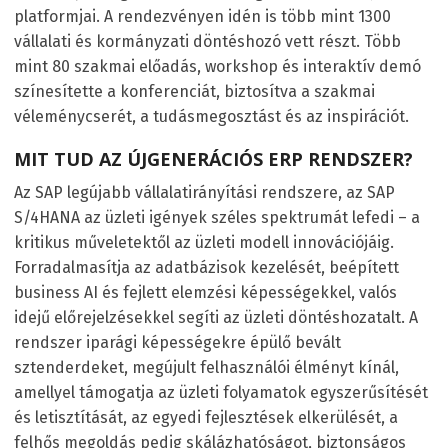
platformjai. A rendezvényen idén is több mint 1300
vállalati és kormányzati döntéshozó vett részt. Több
mint 80 szakmai előadás, workshop és interaktív demó
színesítette a konferenciát, biztosítva a szakmai
véleménycserét, a tudásmegosztást és az inspirációt.
MIT TUD AZ ÚJGENERÁCIÓS ERP RENDSZER?
Az SAP legújabb vállalatirányítási rendszere, az SAP
S/4HANA az üzleti igények széles spektrumát lefedi – a
kritikus műveletektől az üzleti modell innovációjáig.
Forradalmasítja az adatbázisok kezelését, beépített
business AI és fejlett elemzési képességekkel, valós
idejű előrejelzésekkel segíti az üzleti döntéshozatalt. A
rendszer iparági képességekre épülő bevált
sztenderdeket, megújult felhasználói élményt kínál,
amellyel támogatja az üzleti folyamatok egyszerűsítését
és letisztítását, az egyedi fejlesztések elkerülését, a
felhős megoldás pedig skálázhatóságot, biztonságos