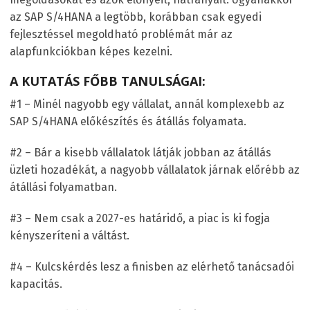
az SAP S/4HANA a legtöbb, korábban csak egyedi
fejlesztéssel megoldható problémát már az
alapfunkciókban képes kezelni.
A KUTATÁS FŐBB TANULSÁGAI:
#1 – Minél nagyobb egy vállalat, annál komplexebb az
SAP S/4HANA előkészítés és átállás folyamata.
#2 – Bár a kisebb vállalatok látják jobban az átállás
üzleti hozadékát, a nagyobb vállalatok járnak előrébb az
átállási folyamatban.
#3 – Nem csak a 2027-es határidő, a piac is ki fogja
kényszeríteni a váltást.
#4 – Kulcskérdés lesz a finisben az elérhető tanácsadói
kapacitás.