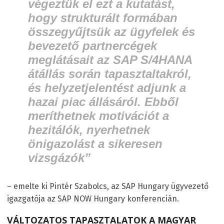
végeztük el ezt a kutatást,
hogy strukturált formában
összegyűjtsük az ügyfelek és
bevezető partnercégek
meglátásait az SAP S/4HANA
átállás során tapasztaltakról,
és helyzetjelentést adjunk a
hazai piac állásáról. Ebből
meríthetnek motivációt a
hezitálók, nyerhetnek
önigazolást a sikeresen
vizsgázók”
– emelte ki Pintér Szabolcs, az SAP Hungary ügyvezető
igazgatója az SAP NOW Hungary konferencián.
VÁLTOZATOS TAPASZTALATOK A MAGYAR