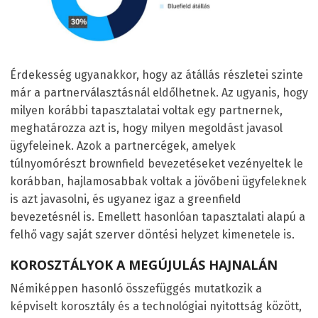
Érdekesség ugyanakkor, hogy az átállás részletei szinte
már a partnerválasztásnál eldőlhetnek. Az ugyanis, hogy
milyen korábbi tapasztalatai voltak egy partnernek,
meghatározza azt is, hogy milyen megoldást javasol
ügyfeleinek. Azok a partnercégek, amelyek
túlnyomórészt brownfield bevezetéseket vezényeltek le
korábban, hajlamosabbak voltak a jövőbeni ügyfeleknek
is azt javasolni, és ugyanez igaz a greenfield
bevezetésnél is. Emellett hasonlóan tapasztalati alapú a
felhő vagy saját szerver döntési helyzet kimenetele is.
KOROSZTÁLYOK A MEGÚJULÁS HAJNALÁN
Némiképpen hasonló összefüggés mutatkozik a
képviselt korosztály és a technológiai nyitottság között,