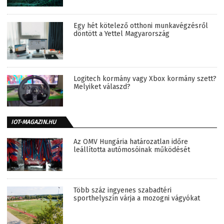
Egy hét kötelező otthoni munkavégzésről
döntött a Yettel Magyarország
Logitech kormány vagy Xbox kormány szett?
Melyiket válaszd?
IOT-MAGAZIN.HU
Az OMV Hungária határozatlan időre
leállította autómosóinak működését
Több száz ingyenes szabadtéri
sporthelyszín várja a mozogni vágyókat