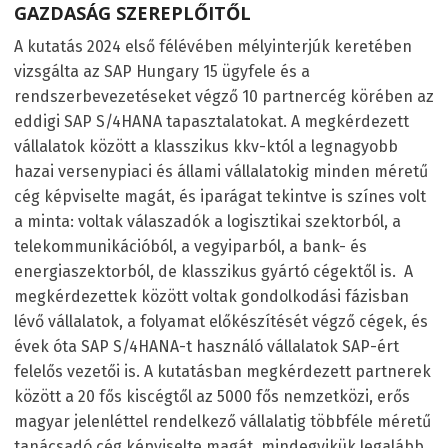
GAZDASÁG SZEREPLŐITŐL
A kutatás 2024 első félévében mélyinterjúk keretében
vizsgálta az SAP Hungary 15 ügyfele és a
rendszerbevezetéseket végző 10 partnercég körében az
eddigi SAP S/4HANA tapasztalatokat. A megkérdezett
vállalatok között a klasszikus kkv-któl a legnagyobb
hazai versenypiaci és állami vállalatokig minden méretű
cég képviselte magát, és iparágat tekintve is színes volt
a minta: voltak válaszadók a logisztikai szektorból, a
telekommunikációból, a vegyiparból, a bank- és
energiaszektorból, de klasszikus gyártó cégektől is. A
megkérdezettek között voltak gondolkodási fázisban
lévő vállalatok, a folyamat előkészítését végző cégek, és
évek óta SAP S/4HANA-t használó vállalatok SAP-ért
felelős vezetői is. A kutatásban megkérdezett partnerek
között a 20 fős kiscégtől az 5000 fős nemzetközi, erős
magyar jelenléttel rendelkező vállalatig többféle méretű
tanácsadó cég képviselte magát, mindegyikük legalább