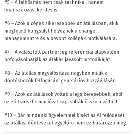
#5 – A felhősítés nem csak technikai, hanem
finanszírozási kérdés is.
#6 – Azok a cégek sikeresebbek az átállásban, akik
megfelelő hangsúlyt helyeznek a change
managementre és a bevont kollégák motiválására.
#7 – A választott partnercég referenciái alapvetően
befolyásolhatják az átállás javasolt metodikáját.
#8 – Az átállás megvalósítása nagyban múlik a
döntéshozók felfogásán, generációs hozzáállásán.
#9 – Azok az átállások voltak a legsikeresebbek, ahol
üzleti transzformációval kapcsolták össze a váltást.
#10 – Bár mindenki figyelemmel kíséri az AI fejlődését,
az átállási döntéseket egyelőre nem ez határozza meg.