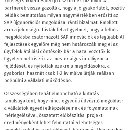
költségcsökkentésben jó eszköznek bizonyul. A
partnerek visszaigazolták, hogy a jó gyakorlatok, pozitív
példák bemutatása milyen nagymértékben erősíti az
SAP újgenerációs megoldása iránti bizalmat. Emellett
arra a jelenségre hívták fel a figyelmet, hogy a felhős
megoldásba csatornázott SAP innovációk és legújabb AI
fejlesztések egyelőre még nem határozzák meg el az
ügyfelek átállási döntéseit- bár a hazai vezetők is
figyelemmel kísérik az mesterséges intelligencia
fejlődését, és nyitottak ezekre a megoldásokra, a
gyakorlati hasznát csak 1-2 év múlva látják reálisan
beépülni a vállalati működésbe.
Összességében tehát elmondható a kutatás
tanulságaként, hogy nincs egyedüli üdvözítő megoldás:
a vállalatok egyedi elképzeléseinek és folyamatainak
mérlegelésével, összetett előkészítési projekt
eredményeként lehet felmutatni a lehetséges
megoldásokat és azok előnyeit, hátrányait. Ugyanakkor