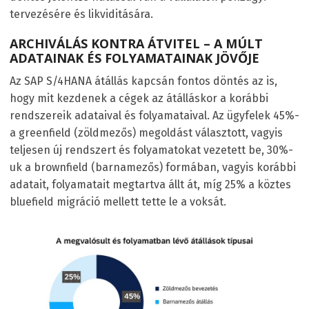
tervezésére és likviditására.
ARCHIVÁLÁS KONTRA ÁTVITEL – A MÚLT
ADATAINAK ÉS FOLYAMATAINAK JÖVŐJE
Az SAP S/4HANA átállás kapcsán fontos döntés az is,
hogy mit kezdenek a cégek az átálláskor a korábbi
rendszereik adataival és folyamataival. Az ügyfelek 45%-
a greenfield (zöldmezős) megoldást választott, vagyis
teljesen új rendszert és folyamatokat vezetett be, 30%-
uk a brownfield (barnamezős) formában, vagyis korábbi
adatait, folyamatait megtartva állt át, míg 25% a köztes
bluefield migráció mellett tette le a voksát.