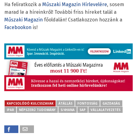
Ha feliratkozik a
Műszaki Magazin Hírlevelére
, sosem
marad le a híreinkről! További friss híreket talál a
Műszaki Magazin
főoldalán! Csatlakozzon hozzánk a
Facebookon
is!
KAPCSOLÓDÓ KULCSSZAVAK
ÁTÁLLÁS
FONTOSSÁG
GAZDASÁG
IPAR
NÉPSZERŰ TUDOMÁNY
S/4HANA
SAP
VÁLLALATVEZETÉS