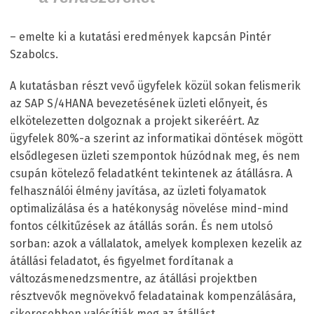
– emelte ki a kutatási eredmények kapcsán Pintér
Szabolcs.
A kutatásban részt vevő ügyfelek közül sokan felismerik
az SAP S/4HANA bevezetésének üzleti előnyeit, és
elkötelezetten dolgoznak a projekt sikeréért. Az
ügyfelek 80%-a szerint az informatikai döntések mögött
elsődlegesen üzleti szempontok húzódnak meg, és nem
csupán kötelező feladatként tekintenek az átállásra. A
felhasználói élmény javítása, az üzleti folyamatok
optimalizálása és a hatékonyság növelése mind-mind
fontos célkitűzések az átállás során. És nem utolsó
sorban: azok a vállalatok, amelyek komplexen kezelik az
átállási feladatot, és figyelmet fordítanak a
változásmenedzsmentre, az átállási projektben
résztvevők megnövekvő feladatainak kompenzálására,
sikeresebben valósítják meg az átállást.