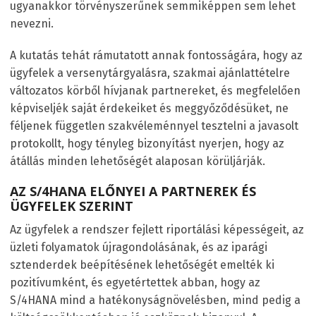
ugyanakkor törvényszerűnek semmiképpen sem lehet
nevezni.
A kutatás tehát rámutatott annak fontosságára, hogy az
ügyfelek a versenytárgyalásra, szakmai ajánlattételre
változatos körből hívjanak partnereket, és megfelelően
képviseljék saját érdekeiket és meggyőződésüket, ne
féljenek független szakvéleménnyel tesztelni a javasolt
protokollt, hogy tényleg bizonyítást nyerjen, hogy az
átállás minden lehetőségét alaposan körüljárják.
AZ S/4HANA ELŐNYEI A PARTNEREK ÉS
ÜGYFELEK SZERINT
Az ügyfelek a rendszer fejlett riportálási képességeit, az
üzleti folyamatok újragondolásának, és az iparági
sztenderdek beépítésének lehetőségét emelték ki
pozitívumként, és egyetértettek abban, hogy az
S/4HANA mind a hatékonyságnövelésben, mind pedig a