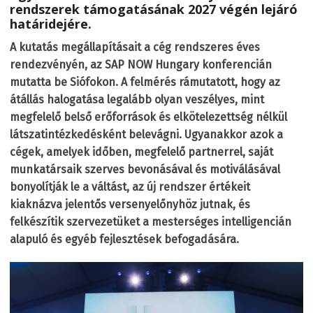
rendszerek támogatásának 2027 végén lejáró
határidejére.
A kutatás megállapításait a cég rendszeres éves
rendezvényén, az SAP NOW Hungary konferencián
mutatta be Siófokon. A felmérés rámutatott, hogy az
átállás halogatása legalább olyan veszélyes, mint
megfelelő belső erőforrások és elkötelezettség nélkül
látszatintézkedésként belevágni. Ugyanakkor azok a
cégek, amelyek időben, megfelelő partnerrel, saját
munkatársaik szerves bevonásával és motiválásával
bonyolítják le a váltást, az új rendszer értékeit
kiaknázva jelentős versenyelőnyhöz jutnak, és
felkészítik szervezetüket a mesterséges intelligencián
alapuló és egyéb fejlesztések befogadására.