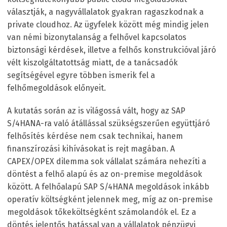
választják, a nagyvállalatok gyakran ragaszkodnak a
private cloudhoz. Az ügyfelek között még mindig jelen
van némi bizonytalanság a felhővel kapcsolatos
biztonsági kérdések, illetve a felhős konstrukcióval járó
vélt kiszolgáltatottság miatt, de a tanácsadók
segítségével egyre többen ismerik fel a
felhőmegoldások előnyeit.
A kutatás során az is világossá vált, hogy az SAP
S/4HANA-ra való átállással szükségszerűen együttjáró
felhősítés kérdése nem csak technikai, hanem
finanszírozási kihívásokat is rejt magában. A
CAPEX/OPEX dilemma sok vállalat számára nehezíti a
döntést a felhő alapú és az on-premise megoldások
között. A felhőalapú SAP S/4HANA megoldások inkább
operatív költségként jelennek meg, míg az on-premise
megoldások tőkeköltségként számolandók el. Ez a
döntés jelentős hatással van a vállalatok pénzügyi