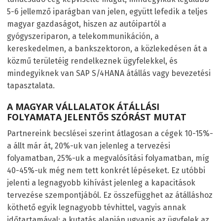
5-6 jellemző iparágban van jelen, együtt lefedik a teljes
magyar gazdaságot, hiszen az autóipartól a
gyógyszeriparon, a telekommunikáción, a
kereskedelmen, a bankszektoron, a közlekedésen át a
közmű területéig rendelkeznek ügyfelekkel, és
mindegyiknek van SAP S/4HANA átállás vagy bevezetési
tapasztalata.
A MAGYAR VÁLLALATOK ÁTÁLLÁSI
FOLYAMATA JELENTŐS SZÓRÁST MUTAT
Partnereink becslései szerint átlagosan a cégek 10-15%-
a állt már át, 20%-uk van jelenleg a tervezési
folyamatban, 25%-uk a megvalósítási folyamatban, míg
40-45%-uk még nem tett konkrét lépéseket. Ez utóbbi
jelenti a legnagyobb kihívást jelenleg a kapacitások
tervezése szempontjából. Ez összefügghet az átálláshoz
köthető egyik legnagyobb tévhittel, vagyis annak
időtartamával: a kutatás alapján ugyanis az ügyfelek az