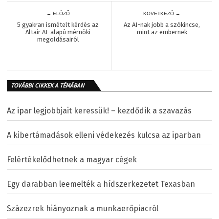
← ELŐZŐ
KÖVETKEZŐ →
5 gyakran ismételt kérdés az
Az AI-nak jobb a szókincse,
Altair AI-alapú mérnöki
mint az embernek
megoldásairól
TOVÁBBI CIKKEK A TÉMÁBAN
Az ipar legjobbjait keressük! – kezdődik a szavazás
A kibertámadások elleni védekezés kulcsa az iparban
Felértékelődhetnek a magyar cégek
Egy darabban leemelték a hídszerkezetet Texasban
Százezrek hiányoznak a munkaerőpiacról