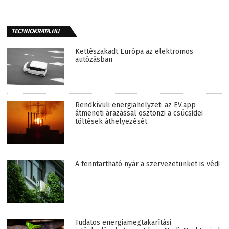
TECHNOKRATA.HU
Kettészakadt Európa az elektromos
autózásban
Rendkívüli energiahelyzet: az EV.app
átmeneti árazással ösztönzi a csúcsidei
töltések áthelyezését
A fenntartható nyár a szervezetünket is védi
Tudatos energiamegtakarítási