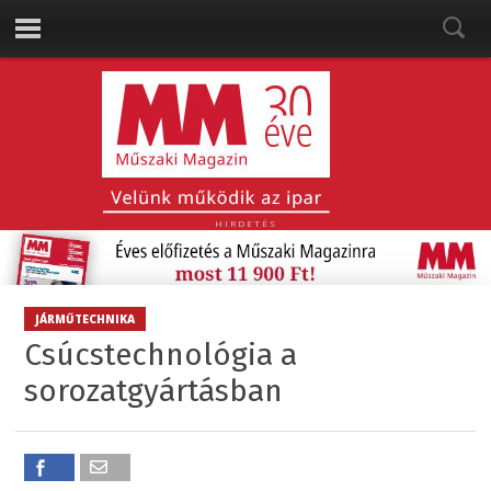
HIRDETÉS
JÁRMŰTECHNIKA
Csúcstechnológia a
sorozatgyártásban