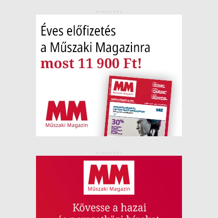
HIRDETÉS
HIRDETÉS