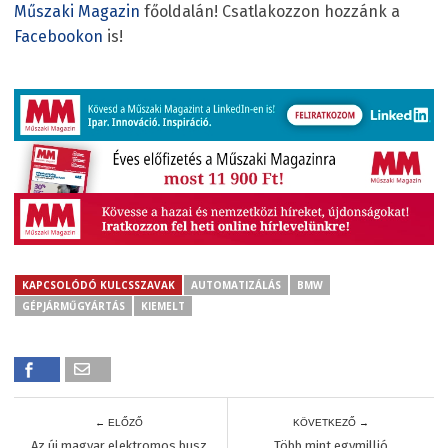
Műszaki Magazin
főoldalán! Csatlakozzon hozzánk a
Facebookon
is!
KAPCSOLÓDÓ KULCSSZAVAK
AUTOMATIZÁLÁS
BMW
GÉPJÁRMŰGYÁRTÁS
KIEMELT
← ELŐZŐ
KÖVETKEZŐ →
Az új magyar elektromos busz
Több mint egymillió