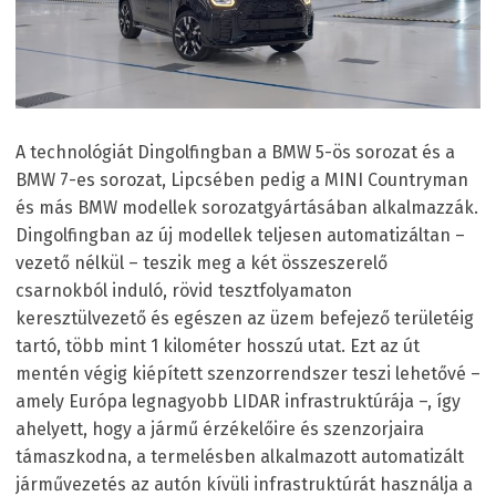
A technológiát Dingolfingban a BMW 5-ös sorozat és a
BMW 7-es sorozat, Lipcsében pedig a MINI Countryman
és más BMW modellek sorozatgyártásában alkalmazzák.
Dingolfingban az új modellek teljesen automatizáltan –
vezető nélkül – teszik meg a két összeszerelő
csarnokból induló, rövid tesztfolyamaton
keresztülvezető és egészen az üzem befejező területéig
tartó, több mint 1 kilométer hosszú utat. Ezt az út
mentén végig kiépített szenzorrendszer teszi lehetővé –
amely Európa legnagyobb LIDAR infrastruktúrája –, így
ahelyett, hogy a jármű érzékelőire és szenzorjaira
támaszkodna, a termelésben alkalmazott automatizált
járművezetés az autón kívüli infrastruktúrát használja a