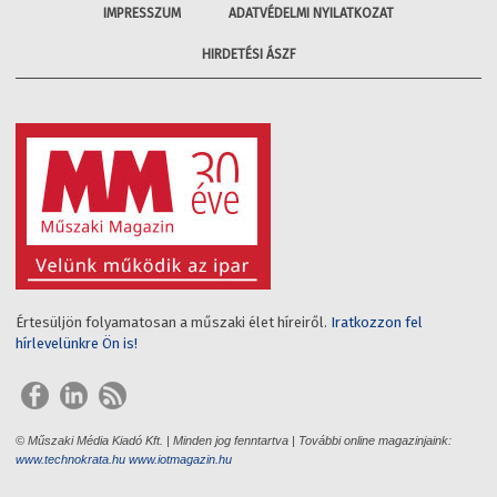
IMPRESSZUM
ADATVÉDELMI NYILATKOZAT
HIRDETÉSI ÁSZF
Értesüljön folyamatosan a műszaki élet híreiről.
Iratkozzon fel
hírlevelünkre Ön is!
© Műszaki Média Kiadó Kft. | Minden jog fenntartva | További online magazinjaink:
www.technokrata.hu
www.iotmagazin.hu