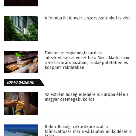
A fenntartható nyár a szervezetünket is védi
Tudatos energiamegtakarítási
intézkedéseket vezet be a MediaMarkt mind
a 40 hazai áruházában, irodaépületében és
központi raktárában
IOT-MAGAZIN.HU
Az extrém hőség ellenére is Európa élén a
magyar csemegekukorica
Rekordhőség, rekordkockázat: a
klímaváltozás már a vállalatok működését is