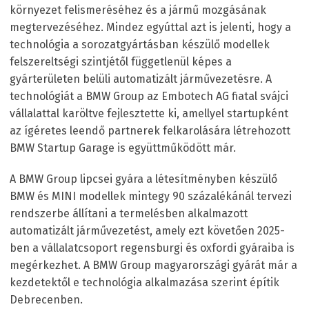
környezet felismeréséhez és a jármű mozgásának
megtervezéséhez. Mindez egyúttal azt is jelenti, hogy a
technológia a sorozatgyártásban készülő modellek
felszereltségi szintjétől függetlenül képes a
gyárterületen belüli automatizált járművezetésre. A
technológiát a BMW Group az Embotech AG fiatal svájci
vállalattal karöltve fejlesztette ki, amellyel startupként
az ígéretes leendő partnerek felkarolására létrehozott
BMW Startup Garage is együttműködött már.
A BMW Group lipcsei gyára a létesítményben készülő
BMW és MINI modellek mintegy 90 százalékánál tervezi
rendszerbe állítani a termelésben alkalmazott
automatizált járművezetést, amely ezt követően 2025-
ben a vállalatcsoport regensburgi és oxfordi gyáraiba is
megérkezhet. A BMW Group magyarországi gyárát már a
kezdetektől e technológia alkalmazása szerint építik
Debrecenben.