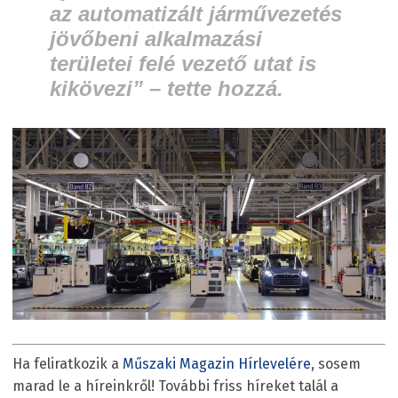
az automatizált járművezetés
jövőbeni alkalmazási
területei felé vezető utat is
kikövezi” – tette hozzá.
Ha feliratkozik a
Műszaki Magazin Hírlevelére
, sosem
marad le a híreinkről! További friss híreket talál a