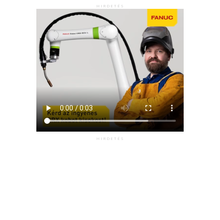
HIRDETÉS
HIRDETÉS