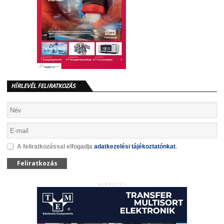
HÍRLEVÉL FELIRATKOZÁS
A feliratkozással elfogadja
adatkezelési tájékoztatónkat
.
Feliratkozás
HIRDETÉS