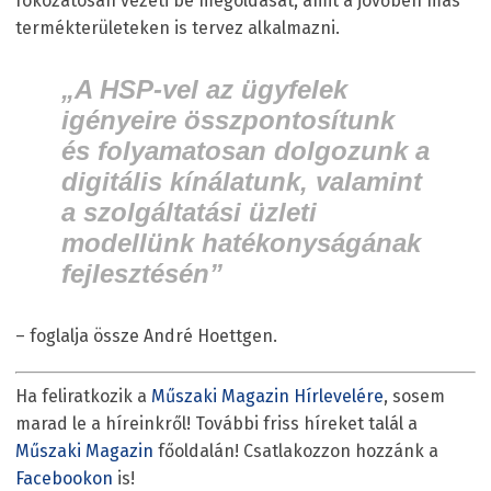
fokozatosan vezeti be megoldását, amit a jövőben más
termékterületeken is tervez alkalmazni.
„A HSP-vel az ügyfelek
igényeire összpontosítunk
és folyamatosan dolgozunk a
digitális kínálatunk, valamint
a szolgáltatási üzleti
modellünk hatékonyságának
fejlesztésén”
– foglalja össze André Hoettgen.
Ha feliratkozik a
Műszaki Magazin Hírlevelére
, sosem
marad le a híreinkről! További friss híreket talál a
Műszaki Magazin
főoldalán! Csatlakozzon hozzánk a
Facebookon
is!