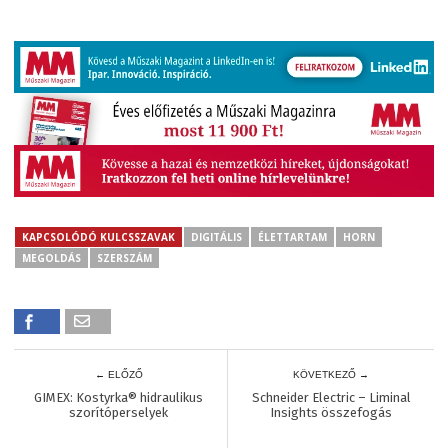
KAPCSOLÓDÓ KULCSSZAVAK
DIGITÁLIS
ÉLETTARTAM
HORN
MEGOLDÁS
SZERSZÁM
← ELŐZŐ
KÖVETKEZŐ →
GIMEX: Kostyrka® hidraulikus
Schneider Electric – Liminal
szorítóperselyek
Insights összefogás