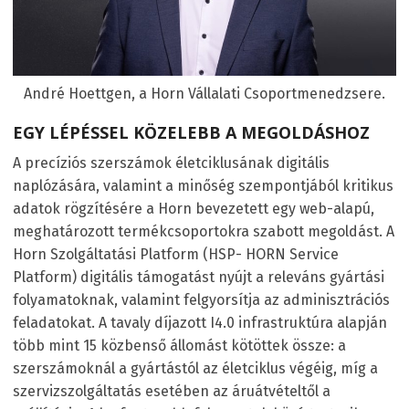
André Hoettgen, a Horn Vállalati Csoportmenedzsere.
EGY LÉPÉSSEL KÖZELEBB A MEGOLDÁSHOZ
A precíziós szerszámok életciklusának digitális
naplózására, valamint a minőség szempontjából kritikus
adatok rögzítésére a Horn bevezetett egy web-alapú,
meghatározott termékcsoportokra szabott megoldást. A
Horn Szolgáltatási Platform (HSP- HORN Service
Platform) digitális támogatást nyújt a releváns gyártási
folyamatoknak, valamint felgyorsítja az adminisztrációs
feladatokat. A tavaly díjazott I4.0 infrastruktúra alapján
több mint 15 közbenső állomást kötöttek össze: a
szerszámoknál a gyártástól az életciklus végéig, míg a
szervizszolgáltatás esetében az áruátvételtől a