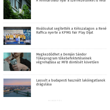
A fenntartható nyár a szervezetünket is védi
Riválisukat segítették a Kékszalagon: a René
Raffica nyerte a KPMG Fair Play Díjat
Megkezdődhet a Demján Sándor
Tőkeprogram tőkebefektetéseinek
végrehajtása az MFB döntését követően
Lassult a budapesti használt lakóingatlanok
drágulása
HIRDETÉS