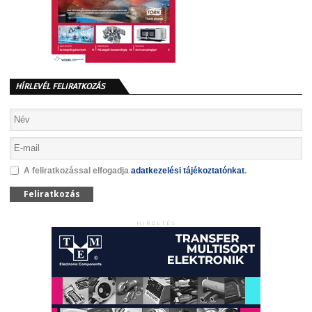
HÍRLEVÉL FELIRATKOZÁS
A feliratkozással elfogadja
adatkezelési tájékoztatónkat
.
Feliratkozás
HIRDETÉS