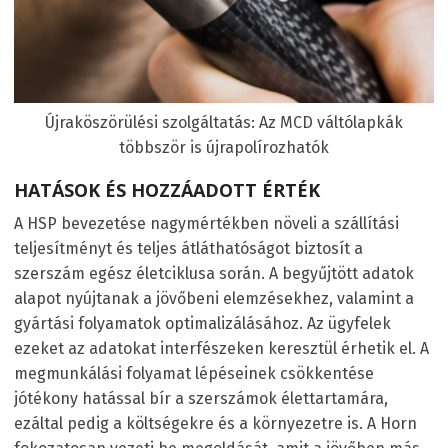
Újraköszörülési szolgáltatás: Az MCD váltólapkák
többször is újrapolírozhatók
HATÁSOK ÉS HOZZÁADOTT ÉRTÉK
A HSP bevezetése nagymértékben növeli a szállítási
teljesítményt és teljes átláthatóságot biztosít a
szerszám egész életciklusa során. A begyűjtött adatok
alapot nyújtanak a jövőbeni elemzésekhez, valamint a
gyártási folyamatok optimalizálásához. Az ügyfelek
ezeket az adatokat interfészeken keresztül érhetik el. A
megmunkálási folyamat lépéseinek csökkentése
jótékony hatással bír a szerszámok élettartamára,
ezáltal pedig a költségekre és a környezetre is. A Horn