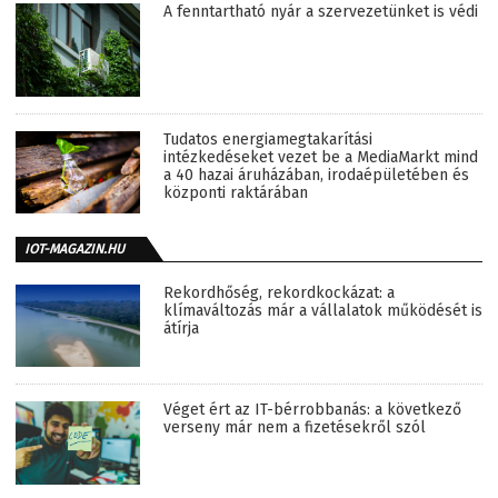
A fenntartható nyár a szervezetünket is védi
Tudatos energiamegtakarítási
intézkedéseket vezet be a MediaMarkt mind
a 40 hazai áruházában, irodaépületében és
központi raktárában
IOT-MAGAZIN.HU
Rekordhőség, rekordkockázat: a
klímaváltozás már a vállalatok működését is
átírja
Véget ért az IT-bérrobbanás: a következő
verseny már nem a fizetésekről szól