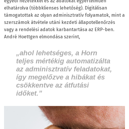
egyedi nézetekkel és az adatokat egyértelműen
elhatárolva (többklienses lehetőség). Digitálisan
támogatottak az olyan adminisztratív folyamatok, mint a
szerszámok átvétele utáni kezdeti állapotellenőrzés
vagy a rendelési adatok karbantartása az ERP-ben.
André Hoettgen elmondása szerint,
„ahol lehetséges, a Horn
teljes mértékig automatizálta
az adminisztratív feladatokat,
így megelőzve a hibákat és
csökkentve az átfutási
időket.”