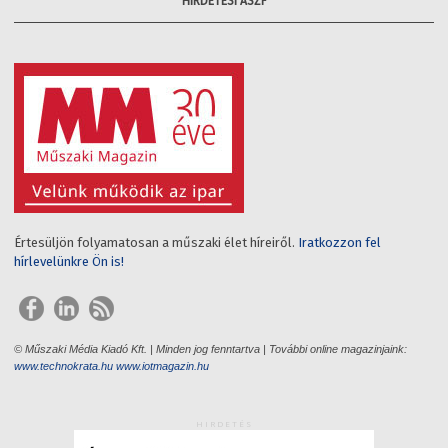
HIRDETÉSI ÁSZF
Értesüljön folyamatosan a műszaki élet híreiről.
Iratkozzon fel
hírlevelünkre Ön is!
© Műszaki Média Kiadó Kft. | Minden jog fenntartva | További online magazinjaink:
www.technokrata.hu
www.iotmagazin.hu
HIRDETÉS