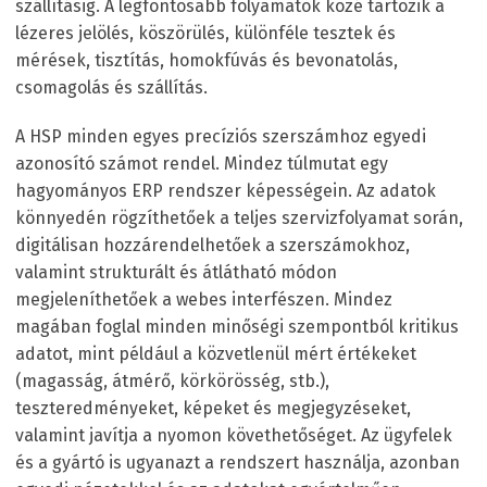
szállításig. A legfontosabb folyamatok közé tartozik a
lézeres jelölés, köszörülés, különféle tesztek és
mérések, tisztítás, homokfúvás és bevonatolás,
csomagolás és szállítás.
A HSP minden egyes precíziós szerszámhoz egyedi
azonosító számot rendel. Mindez túlmutat egy
hagyományos ERP rendszer képességein. Az adatok
könnyedén rögzíthetőek a teljes szervizfolyamat során,
digitálisan hozzárendelhetőek a szerszámokhoz,
valamint strukturált és átlátható módon
megjeleníthetőek a webes interfészen. Mindez
magában foglal minden minőségi szempontból kritikus
adatot, mint például a közvetlenül mért értékeket
(magasság, átmérő, körkörösség, stb.),
teszteredményeket, képeket és megjegyzéseket,
valamint javítja a nyomon követhetőséget. Az ügyfelek
és a gyártó is ugyanazt a rendszert használja, azonban