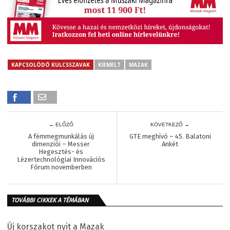
KAPCSOLÓDÓ KULCSSZAVAK
KIEMELT
MAZAK
← ELŐZŐ
KÖVETKEZŐ →
A fémmegmunkálás új
GTE meghívó – 45. Balatoni
dimenziói – Messer
Ankét
Hegesztés- és
Lézertechnológiai Innovációs
Fórum novemberben
TOVÁBBI CIKKEK A TÉMÁBAN
Új korszakot nyit a Mazak