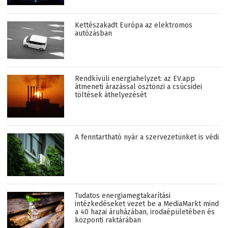
Kettészakadt Európa az elektromos
autózásban
Rendkívüli energiahelyzet: az EV.app
átmeneti árazással ösztönzi a csúcsidei
töltések áthelyezését
A fenntartható nyár a szervezetünket is védi
Tudatos energiamegtakarítási
intézkedéseket vezet be a MediaMarkt mind
a 40 hazai áruházában, irodaépületében és
központi raktárában