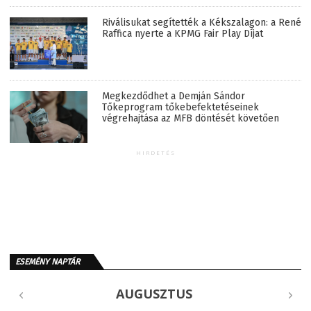
Riválisukat segítették a Kékszalagon: a René
Raffica nyerte a KPMG Fair Play Díjat
Megkezdődhet a Demján Sándor
Tőkeprogram tőkebefektetéseinek
végrehajtása az MFB döntését követően
HIRDETÉS
ESEMÉNY NAPTÁR
AUGUSZTUS