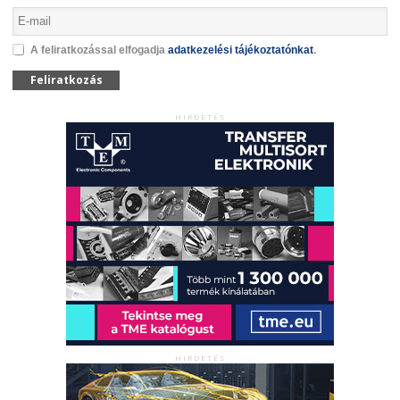
A feliratkozással elfogadja
adatkezelési tájékoztatónkat
.
Feliratkozás
HIRDETÉS
HIRDETÉS