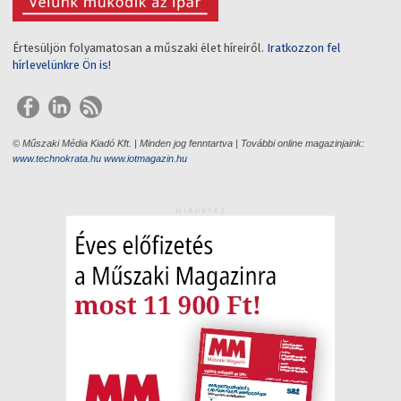
Értesüljön folyamatosan a műszaki élet híreiről.
Iratkozzon fel
hírlevelünkre Ön is!
© Műszaki Média Kiadó Kft. | Minden jog fenntartva | További online magazinjaink:
www.technokrata.hu
www.iotmagazin.hu
HIRDETÉS