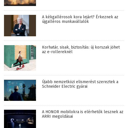
A kékgallérosok kora lejárt? Érkeznek az
újgalléros munkavállalók
Korhatár, sisak, biztosítás: új korszak jöhet
az e-rollereknél
Újabb nemzetközi elismerést szereztek a
Schneider Electric gyárai
A HONOR mobilokra is elérhetők lesznek az
ARRI megoldásai