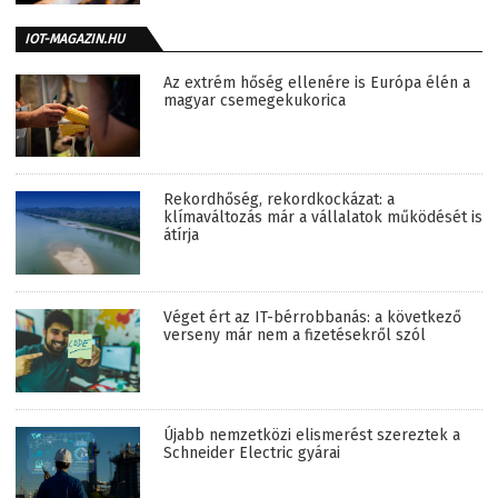
IOT-MAGAZIN.HU
Az extrém hőség ellenére is Európa élén a
magyar csemegekukorica
Rekordhőség, rekordkockázat: a
klímaváltozás már a vállalatok működését is
átírja
Véget ért az IT-bérrobbanás: a következő
verseny már nem a fizetésekről szól
Újabb nemzetközi elismerést szereztek a
Schneider Electric gyárai