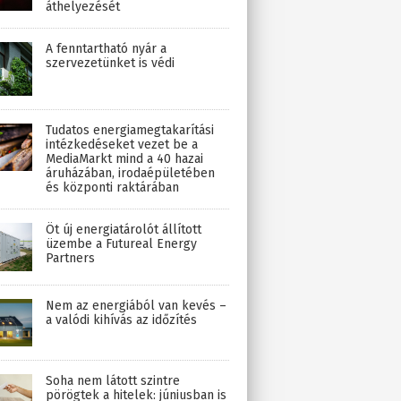
áthelyezését
A fenntartható nyár a
szervezetünket is védi
Tudatos energiamegtakarítási
intézkedéseket vezet be a
MediaMarkt mind a 40 hazai
áruházában, irodaépületében
és központi raktárában
Öt új energiatárolót állított
üzembe a Futureal Energy
Partners
Nem az energiából van kevés –
a valódi kihívás az időzítés
Soha nem látott szintre
pörögtek a hitelek: júniusban is