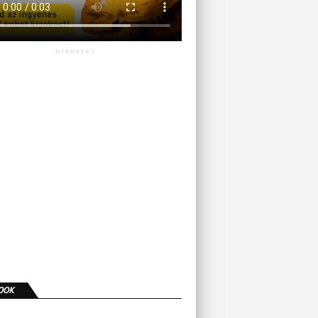
HIRDETÉS
OOK