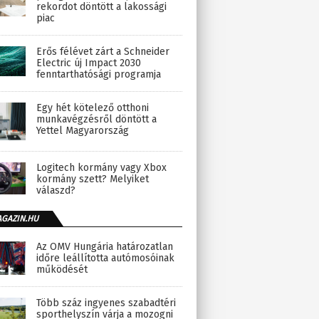
rekordot döntött a lakossági
piac
Erős félévet zárt a Schneider
Electric új Impact 2030
fenntarthatósági programja
Egy hét kötelező otthoni
munkavégzésről döntött a
Yettel Magyarország
Logitech kormány vagy Xbox
kormány szett? Melyiket
válaszd?
AGAZIN.HU
Az OMV Hungária határozatlan
időre leállította autómosóinak
működését
Több száz ingyenes szabadtéri
sporthelyszín várja a mozogni