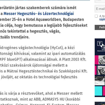
területén jártas szakemberek számára ismét
 a
Messer Hegesztés- és Lézertechnológiai
A fe
ovember 25-én a Hotel Aquaworldben, Budapesten
tájé
a célja, hogy bemutassa a legújabb fejlesztéseket
Fel
nös tekintettel a hegesztés, vágás,
tuális trendjeire.
drogénes vágástechnológia (HyCut), a kézi
onsági kihívásai, valamint az ipari automatizálás
PF blueGPT) alkalmazásai állnak. A Platt 2003 Kft.
etközi szakvásárok újdonságai mellett a
s a Mátrai Hegesztéstechnikai és Szakképzési Kft.
jövőjét, az oktatás és technológiai fejlesztés
ás is várja a résztvevőket, ahol a Messer mellett
utatkoznak, mint az ABB, ADMASYS HU (korábbi