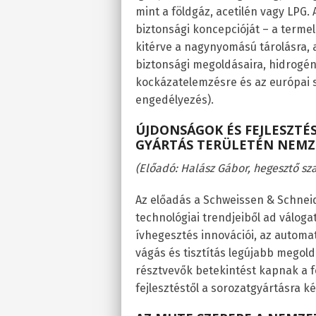
mint a földgáz, acetilén vagy LPG.
biztonsági koncepcióját – a termelé
kitérve a nagynyomású tárolásra, 
biztonsági megoldásaira, hidrogénr
kockázatelemzésre és az európai 
engedélyezés).
ÚJDONSÁGOK ÉS FEJLESZTÉS
GYÁRTÁS TERÜLETÉN NEMZ
(Előadó: Halász Gábor, hegesztő sz
Az előadás a Schweissen & Schnei
technológiai trendjeiből ad váloga
ívhegesztés innovációi, az automat
vágás és tisztítás legújabb megold
résztvevők betekintést kapnak a 
fejlesztéstől a sorozatgyártásra k