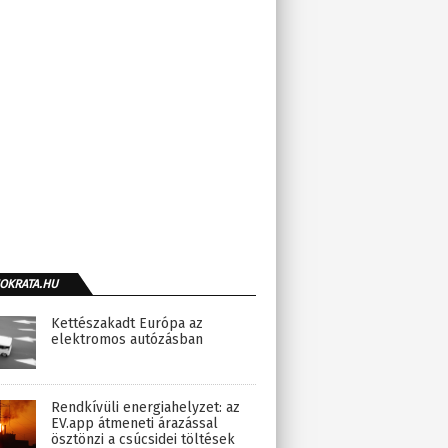
OKRATA.HU
Kettészakadt Európa az
elektromos autózásban
Rendkívüli energiahelyzet: az
EV.app átmeneti árazással
ösztönzi a csúcsidei töltések