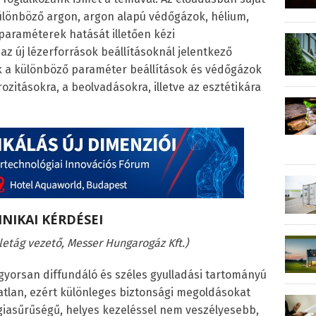
ülönböző argon, argon alapú védőgázok, hélium,
 paraméterek hatását illetően kézi
az új lézerforrások beállításoknál jelentkező
k a különböző paraméter beállítások és védőgázok
ozitásokra, a beolvadásokra, illetve az esztétikára
NIKAI KÉRDÉSEI
letág vezető, Messer Hungarogáz Kft.)
gyorsan diffundáló és széles gyulladási tartományú
tatlan, ezért különleges biztonsági megoldásokat
giasűrűségű, helyes kezeléssel nem veszélyesebb,