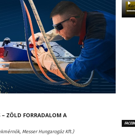
 – ZÖLD FORRADALOM A
FACEB
akmérnök, Messer Hungarogáz Kft.)