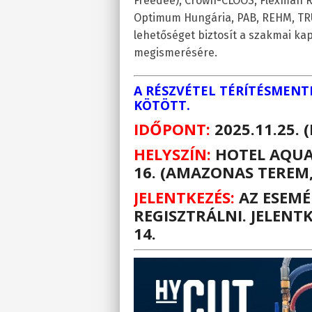
Freedee), Crown-CLOOS, Flexman R
Optimum Hungária, PAB, REHM, TRU
lehetőséget biztosít a szakmai kap
megismerésére.
A RÉSZVÉTEL TÉRÍTÉSMENT
KÖTÖTT.
IDŐPONT:
2025.11.25. 
HELYSZÍN:
HOTEL AQUAW
16. (AMAZONAS TEREM,
JELENTKEZÉS:
AZ
ESEM
REGISZTRÁLNI. JELENT
14.