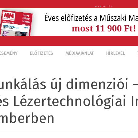
HIRDETÉS
ESEMÉNY
ELŐFIZETÉS
MÉDIAAJÁNLAT
HÍRLEVÉL
kálás új dimenziói 
és Lézertechnológiai 
mberben