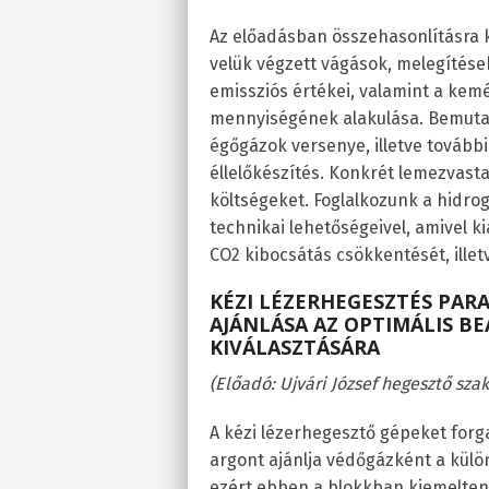
Az előadásban összehasonlításra 
velük végzett vágások, melegítés
emissziós értékei, valamint a kem
mennyiségének alakulása. Bemutat
égőgázok versenye, illetve további
éllelőkészítés. Konkrét lemezvast
költségeket. Foglalkozunk a hidr
technikai lehetőségeivel, amivel k
CO
2
kibocsátás csökkentését, ille
KÉZI LÉZERHEGESZTÉS PARA
AJÁNLÁSA AZ OPTIMÁLIS B
KIVÁLASZTÁSÁRA
(Előadó: Ujvári József hegesztő sz
A kézi lézerhegesztő gépeket forga
argont ajánlja védőgázként a kü
ezért ebben a blokkban kiemelten 