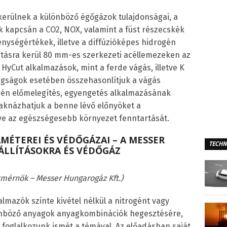
kerülnek a különböző égőgázok tulajdonságai, a
ek kapcsán a CO
2
, NO
X
, valamint a füst részecskék
énységértékek, illetve a diffúzióképes hidrogén
ásra kerül 80 mm-es szerkezeti acéllemezeken az
 HyCut alkalmazások, mint a ferde vágás, illetve K
agságok esetében összehasonlítjuk a vágás
ogén előmelegítés, egyengetés alkalmazásának
iaknázhatjuk a benne lévő előnyöket a
tve az egészségesebb környezet fenntartását.
MÉTEREI ÉS VÉDŐGÁZAI – A MESSER
TECHN
EÁLLÍTÁSOKRA ÉS VÉDŐGÁZ
akmérnök – Messer Hungarogáz Kft.)
lmazók szinte kivétel nélkül a nitrogént vagy
lönböző anyagok anyagkombinációk hegesztésére,
foglalkozunk ismét a témával. Az előadásban saját