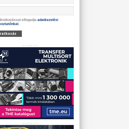
liratkozással elfogadja
adatkezelési
koztatónkat
.
iratkozás
HIRDETÉS
HIRDETÉS