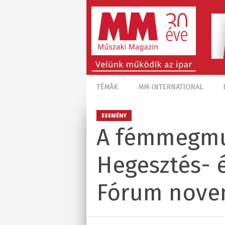
TÉMÁK
MM INTERNATIONAL
ESEMÉNY
A fémmegmun
Hegesztés- 
Fórum nove