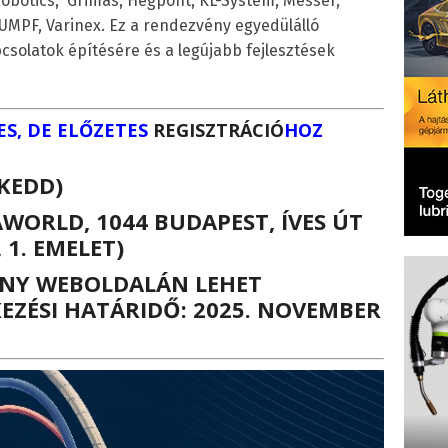
obotics, Grimas, Hegpont, KL-System, Messer,
MPF, Varinex. Ez a rendezvény egyedülálló
csolatok építésére és a legújabb fejlesztések
ES, DE ELŐZETES
REGISZTRÁCIÓ
HOZ
(KEDD)
ORLD, 1044 BUDAPEST, ÍVES ÚT
 1. EMELET)
ÉNY WEBOLDALÁN
LEHET
KEZÉSI HATÁRIDŐ: 2025. NOVEMBER