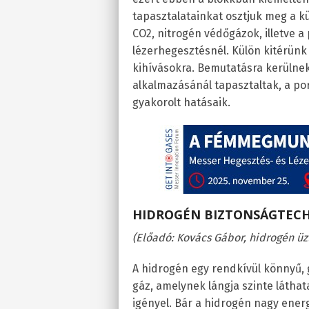
tapasztalatainkat osztjuk meg a k
CO2, nitrogén védőgázok, illetve a
lézerhegesztésnél. Külön kitérünk 
kihívásokra. Bemutatásra kerülne
alkalmazásánál tapasztaltak, a por
gyakorolt hatásaik.
HIDROGÉN BIZTONSÁGTECH
(Előadó: Kovács Gábor, hidrogén üz
A hidrogén egy rendkívül könnyű, 
gáz, amelynek lángja szinte látha
igényel. Bár a hidrogén nagy ener