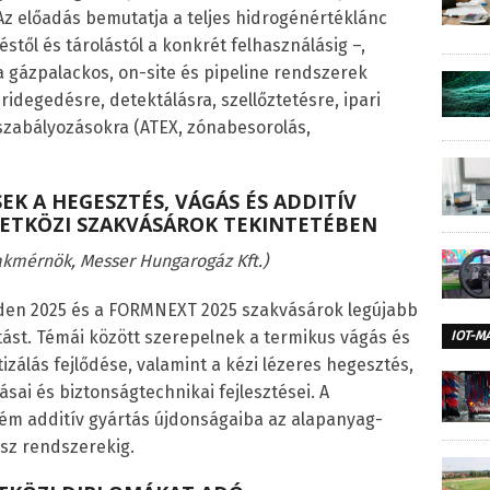
 Az előadás bemutatja a teljes hidrogénértéklánc
stől és tárolástól a konkrét felhasználásig –,
a gázpalackos, on-site és pipeline rendszerek
idegedésre, detektálásra, szellőztetésre, ipari
szabályozásokra (ATEX, zónabesorolás,
EK A HEGESZTÉS, VÁGÁS ÉS ADDITÍV
ETKÖZI SZAKVÁSÁROK TEKINTETÉBEN
akmérnök, Messer Hungarogáz Kft.)
den 2025 és a FORMNEXT 2025 szakvásárok legújabb
tást. Témái között szerepelnek a termikus vágás és
IOT-M
izálás fejlődése, valamint a kézi lézeres hegesztés,
ásai és biztonságtechnikai fejlesztései. A
fém additív gyártás újdonságaiba az alapanyag-
ész rendszerekig.