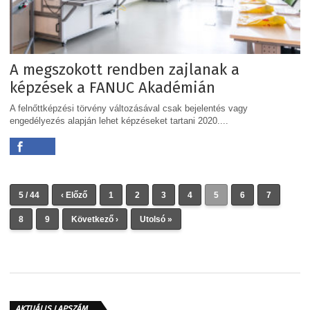
A megszokott rendben zajlanak a
képzések a FANUC Akadémián
A felnőttképzési törvény változásával csak bejelentés vagy
engedélyezés alapján lehet képzéseket tartani 2020....
5 / 44
‹ Előző
1
2
3
4
5
6
7
8
9
Következő ›
Utolsó »
AKTUÁLIS LAPSZÁM