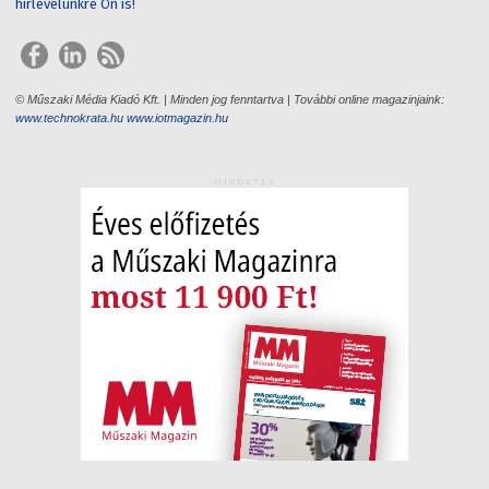
hírlevelünkre Ön is!
© Műszaki Média Kiadó Kft. | Minden jog fenntartva | További online magazinjaink:
www.technokrata.hu
www.iotmagazin.hu
HIRDETÉS