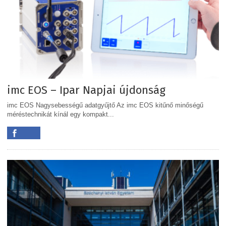
imc EOS – Ipar Napjai újdonság
imc EOS Nagysebességű adatgyűjtő Az imc EOS kitűnő minőségű
méréstechnikát kínál egy kompakt...