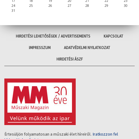
17
18
19
20
21
22
23
24
25
26
27
28
29
30
31
HIRDETÉSI LEHETŐSÉGEK / ADVERTISEMENTS
KAPCSOLAT
IMPRESSZUM
ADATVÉDELMI NYILATKOZAT
HIRDETÉSI ÁSZF
Értesüljön folyamatosan a műszaki élet híreiről.
Iratkozzon fel