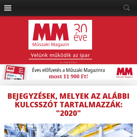
HIRDETÉS
BEJEGYZÉSEK, MELYEK AZ ALÁBBI
KULCSSZÓT TARTALMAZZÁK:
"2020"