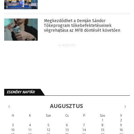
Megkezdődhet a Demján Sándor
Tőkeprogram tőkebefektetéseinek
végrehajtása az MFB döntését követően
HIRDETÉS
ESEMÉNY NAPTÁR
AUGUSZTUS
H
K
Sze
Cs
P
Szo
V
1
2
3
4
5
6
7
8
9
10
11
12
13
14
15
16