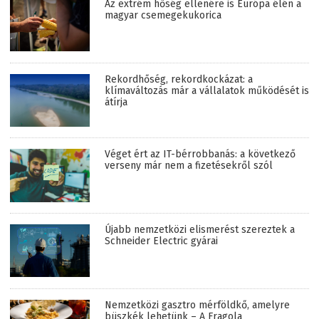
Az extrém hőség ellenére is Európa élén a
magyar csemegekukorica
Rekordhőség, rekordkockázat: a
klímaváltozás már a vállalatok működését is
átírja
Véget ért az IT-bérrobbanás: a következő
verseny már nem a fizetésekről szól
Újabb nemzetközi elismerést szereztek a
Schneider Electric gyárai
Nemzetközi gasztro mérföldkő, amelyre
büszkék lehetünk – A Fragola