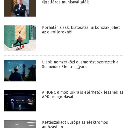
újgalléros munkavállalók
Korhatár, sisak, biztosítás: új korszak jöhet
az e-rollereknél
Újabb nemzetközi elismerést szereztek a
Schneider Electric gyárai
A HONOR mobilokra is elérhetők lesznek az
ARRI megoldásai
Kettészakadt Európa az elektromos
autózásban