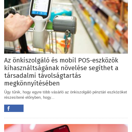
Az önkiszolgáló és mobil POS-eszközök
kihasználtságának növelése segíthet a
társadalmi távolságtartás
megkönnyítésében
Úgy tűnik, hogy egyre több vásárló az önkiszolgáló pénztári eszközöket
részesítené előnyben, hogy...