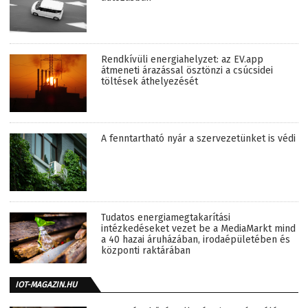
Rendkívüli energiahelyzet: az EV.app
átmeneti árazással ösztönzi a csúcsidei
töltések áthelyezését
A fenntartható nyár a szervezetünket is védi
Tudatos energiamegtakarítási
intézkedéseket vezet be a MediaMarkt mind
a 40 hazai áruházában, irodaépületében és
központi raktárában
IOT-MAGAZIN.HU