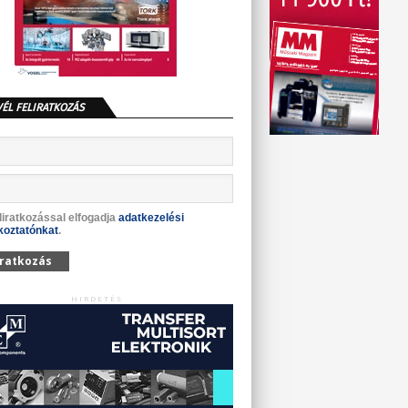
VÉL FELIRATKOZÁS
liratkozással elfogadja
adatkezelési
koztatónkat
.
iratkozás
HIRDETÉS