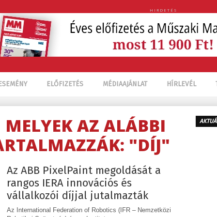
HIRDETÉS
ESEMÉNY
ELŐFIZETÉS
MÉDIAAJÁNLAT
HÍRLEVÉL
, MELYEK AZ ALÁBBI
AKTUÁ
ARTALMAZZÁK: "DÍJ"
Az ABB PixelPaint megoldását a
rangos IERA innovációs és
vállalkozói díjjal jutalmazták
Az International Federation of Robotics (IFR – Nemzetközi