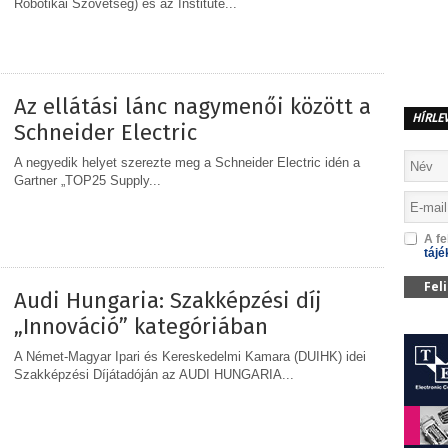
Robotikai Szövetség) és az Institute...
MEGOSZTÁS
Az ellátási lánc nagymenői között a
HÍRLE
Schneider Electric
A negyedik helyet szerezte meg a Schneider Electric idén a
Gartner „TOP25 Supply...
A fe
MEGOSZTÁS
tájé
Fel
Audi Hungaria: Szakképzési díj
„Innováció” kategóriában
A Német-Magyar Ipari és Kereskedelmi Kamara (DUIHK) idei
Szakképzési Díjátadóján az AUDI HUNGARIA...
MEGOSZTÁS