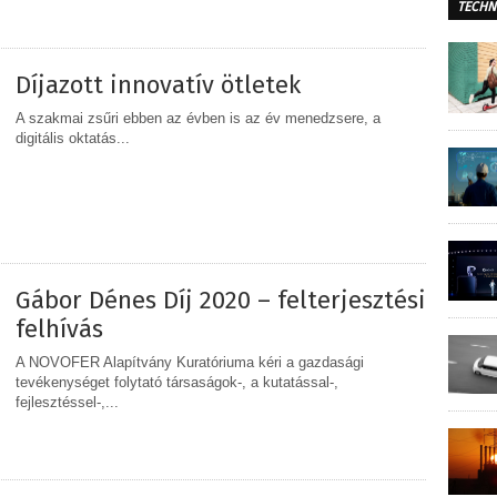
TECHN
MEGOSZTÁS
Díjazott innovatív ötletek
A szakmai zsűri ebben az évben is az év menedzsere, a
digitális oktatás...
MEGOSZTÁS
Gábor Dénes Díj 2020 – felterjesztési
felhívás
A NOVOFER Alapítvány Kuratóriuma kéri a gazdasági
tevékenységet folytató társaságok-, a kutatással-,
fejlesztéssel-,...
MEGOSZTÁS