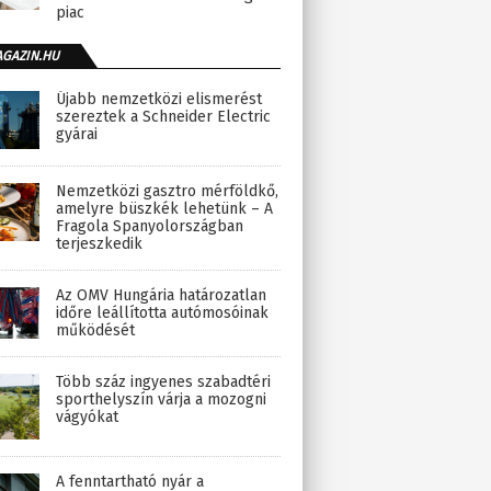
piac
AGAZIN.HU
Újabb nemzetközi elismerést
szereztek a Schneider Electric
gyárai
Nemzetközi gasztro mérföldkő,
amelyre büszkék lehetünk – A
Fragola Spanyolországban
terjeszkedik
Az OMV Hungária határozatlan
időre leállította autómosóinak
működését
Több száz ingyenes szabadtéri
sporthelyszín várja a mozogni
vágyókat
A fenntartható nyár a