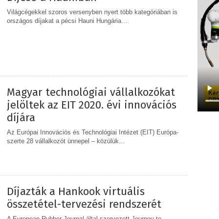
Világcégekkel szoros versenyben nyert több kategóriában is
országos díjakat a pécsi Hauni Hungária....
MEGOSZTÁS
Magyar technológiai vállalkozókat
jelöltek az EIT 2020. évi innovációs
díjára
Az Európai Innovációs és Technológiai Intézet (EIT) Európa-
szerte 28 vállalkozót ünnepel – közülük...
MEGOSZTÁS
Díjazták a Hankook virtuális
összetétel-tervezési rendszerét
A European Rubber Journal által szervezett Journey to