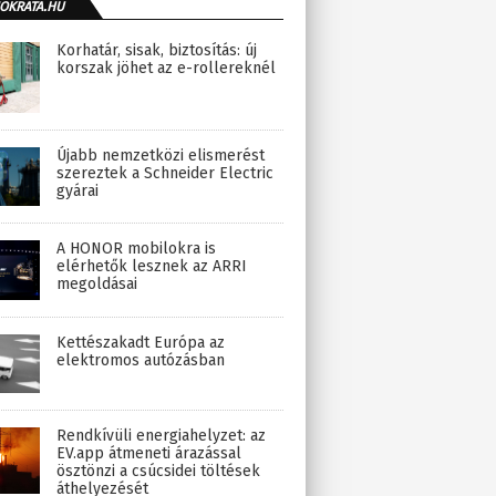
OKRATA.HU
Korhatár, sisak, biztosítás: új
korszak jöhet az e-rollereknél
Újabb nemzetközi elismerést
szereztek a Schneider Electric
gyárai
A HONOR mobilokra is
elérhetők lesznek az ARRI
megoldásai
Kettészakadt Európa az
elektromos autózásban
Rendkívüli energiahelyzet: az
EV.app átmeneti árazással
ösztönzi a csúcsidei töltések
áthelyezését