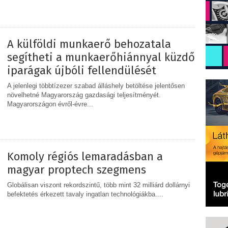
MEGOSZTÁS
A külföldi munkaerő behozatala
segítheti a munkaerőhiánnyal küzdő
iparágak újbóli fellendülését
A jelenlegi többtízezer szabad álláshely betöltése jelentősen
növelhetné Magyarország gazdasági teljesítményét.
Magyarországon évről-évre...
MEGOSZTÁS
Komoly régiós lemaradásban a
magyar proptech szegmens
Globálisan viszont rekordszintű, több mint 32 milliárd dollárnyi
befektetés érkezett tavaly ingatlan technológiákba....
MEGOSZTÁS