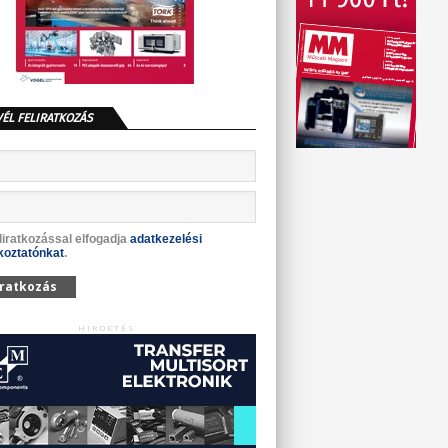
VÉL FELIRATKOZÁS
liratkozással elfogadja
adatkezelési
koztatónkat
.
iratkozás
HIRDETÉS