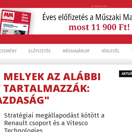
HIRDETÉS
ESEMÉNY
ELŐFIZETÉS
MÉDIAAJÁNLAT
HÍRLEVÉL
, MELYEK AZ ALÁBBI
AKTUÁ
 TARTALMAZZÁK:
AZDASÁG"
Stratégiai megállapodást kötött a
Renault csoport és a Vitesco
Technologies