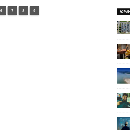
6
7
8
9
IOT-M