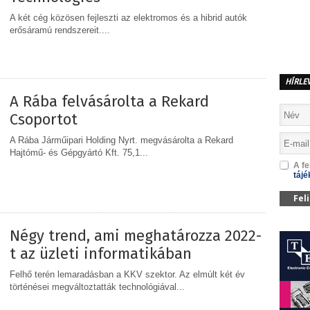
A két cég közösen fejleszti az elektromos és a hibrid autók
erősáramú rendszereit....
MEGOSZTÁS
HÍRLE
A Rába felvásárolta a Rekard
Csoportot
A Rába Járműipari Holding Nyrt. megvásárolta a Rekard
Hajtómű- és Gépgyártó Kft. 75,1...
A fe
tájé
MEGOSZTÁS
Fel
Négy trend, ami meghatározza 2022-
t az üzleti informatikában
Felhő terén lemaradásban a KKV szektor. Az elmúlt két év
történései megváltoztatták technológiával...