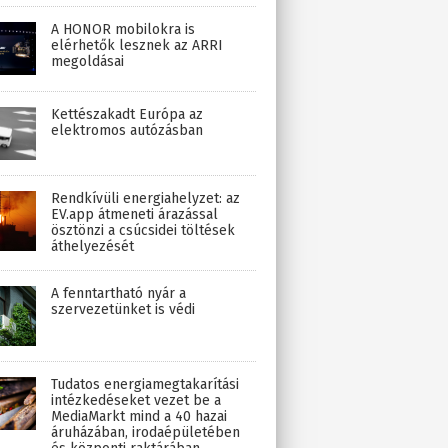
A HONOR mobilokra is
elérhetők lesznek az ARRI
megoldásai
Kettészakadt Európa az
elektromos autózásban
Rendkívüli energiahelyzet: az
EV.app átmeneti árazással
ösztönzi a csúcsidei töltések
áthelyezését
A fenntartható nyár a
szervezetünket is védi
Tudatos energiamegtakarítási
intézkedéseket vezet be a
MediaMarkt mind a 40 hazai
áruházában, irodaépületében