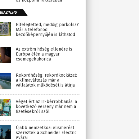
és központi raktárában
AGAZIN.HU
Elfelejtetted, meddig parkolsz?
Már a telefonod
kezdőképernyőjén is láthatod
Az extrém hőség ellenére is
Európa élén a magyar
csemegekukorica
Rekordhőség, rekordkockázat:
a klímaváltozás már a
vállalatok működését is átírja
Véget ért az IT-bérrobbanás: a
következő verseny már nem a
fizetésekről szól
Újabb nemzetközi elismerést
szereztek a Schneider Electric
gyárai