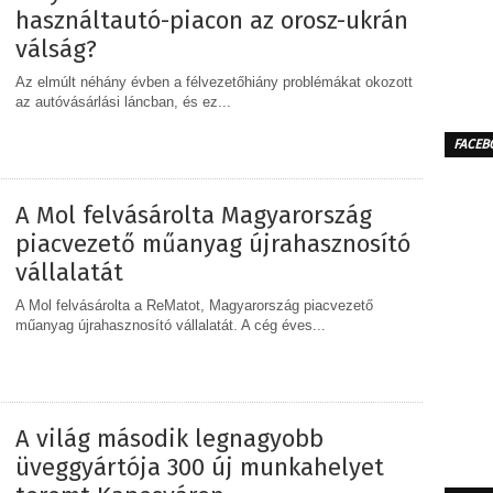
használtautó-piacon az orosz-ukrán
válság?
Az elmúlt néhány évben a félvezetőhiány problémákat okozott
az autóvásárlási láncban, és ez...
FACEB
MEGOSZTÁS
A Mol felvásárolta Magyarország
piacvezető műanyag újrahasznosító
vállalatát
A Mol felvásárolta a ReMatot, Magyarország piacvezető
műanyag újrahasznosító vállalatát. A cég éves...
MEGOSZTÁS
A világ második legnagyobb
üveggyártója 300 új munkahelyet