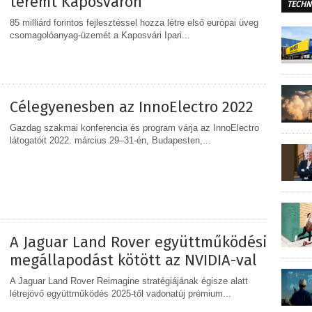
teremt Kaposváron
TECHN
85 milliárd forintos fejlesztéssel hozza létre első európai üveg
csomagolóanyag-üzemét a Kaposvári Ipari...
MEGOSZTÁS
Célegyenesben az InnoElectro 2022
Gazdag szakmai konferencia és program várja az InnoElectro
látogatóit 2022. március 29–31-én, Budapesten,...
MEGOSZTÁS
A Jaguar Land Rover együttműködési
megállapodást kötött az NVIDIA-val
A Jaguar Land Rover Reimagine stratégiájának égisze alatt
létrejövő együttműködés 2025-től vadonatúj prémium...