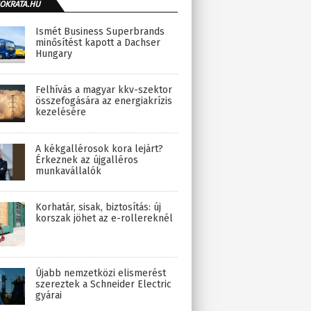
OKRATA.HU
Ismét Business Superbrands
minősítést kapott a Dachser
Hungary
Felhívás a magyar kkv-szektor
összefogására az energiakrízis
kezelésére
A kékgallérosok kora lejárt?
Érkeznek az újgalléros
munkavállalók
Korhatár, sisak, biztosítás: új
korszak jöhet az e-rollereknél
Újabb nemzetközi elismerést
szereztek a Schneider Electric
gyárai