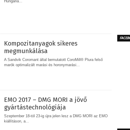
Hungária...
MEGOSZTÁS
FACEB
Kompozitanyagok sikeres
megmunkálása
A Sandvik Coromant által bemutatott CoroMill® Plura felső
marók optimalizált marási és horonymarási...
MEGOSZTÁS
EMO 2017 – DMG MORI a jövő
gyártástechnológiája
Szeptember 18-tól 23-ig újra jelen lesz a DMG MORI az EMO
kiállításon, a...