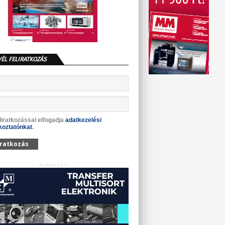
VÉL FELIRATKOZÁS
liratkozással elfogadja
adatkezelési
koztatónkat
.
iratkozás
HIRDETÉS