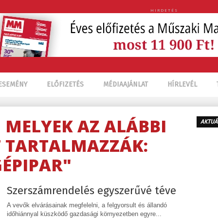
HIRDETÉS
ESEMÉNY
ELŐFIZETÉS
MÉDIAAJÁNLAT
HÍRLEVÉL
, MELYEK AZ ALÁBBI
AKTUÁ
 TARTALMAZZÁK:
GÉPIPAR"
Szerszámrendelés egyszerűvé téve
A vevők elvárásainak megfelelni, a felgyorsult és állandó
időhiánnyal küszködő gazdasági környezetben egyre...