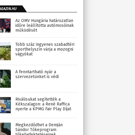
AGAZIN.HU
Az OMV Hungária határozatlan
időre leállította autómosóinak
működését
Több száz ingyenes szabadtéri
sporthelyszín várja a mozogni
vágyókat
A fenntartható nyár a
szervezetünket is védi
Riválisukat segítették a
Kékszalagon: a René Raffica
nyerte a KPMG Fair Play Díjat
Megkezdődhet a Demján
Sándor Tőkeprogram
tőkebefektetéseinek