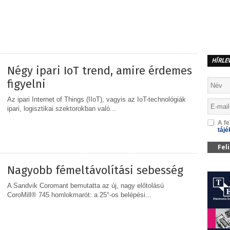
MEGOSZTÁS
HÍRLE
Négy ipari IoT trend, amire érdemes
figyelni
Az ipari Internet of Things (IIoT), vagyis az IoT-technológiák
ipari, logisztikai szektorokban való...
A fe
tájé
MEGOSZTÁS
Fel
Nagyobb fémeltávolítási sebesség
A Sandvik Coromant bemutatta az új, nagy előtolású
CoroMill® 745 homlokmarót: a 25°-os belépési...
MEGOSZTÁS