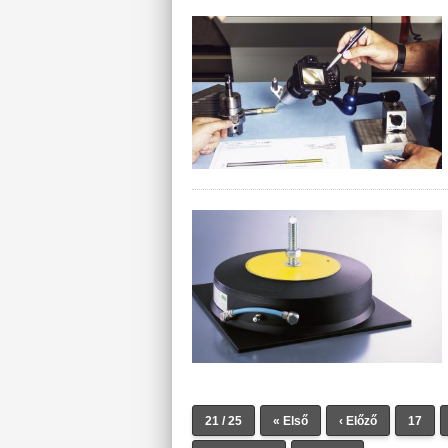
21 / 25
« Első
‹ Előző
17