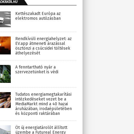
OKRATA.HU
Kettészakadt Európa az
elektromos autózásban
Rendkívüli energiahelyzet: az
EV.app átmeneti árazással
ösztönzi a csúcsidei töltések
áthelyezését
A fenntartható nyár a
szervezetünket is védi
Tudatos energiamegtakarítási
intézkedéseket vezet be a
MediaMarkt mind a 40 hazai
áruházában, irodaépületében
és központi raktárában
Öt új energiatárolót állított
üzembe a Futureal Energy