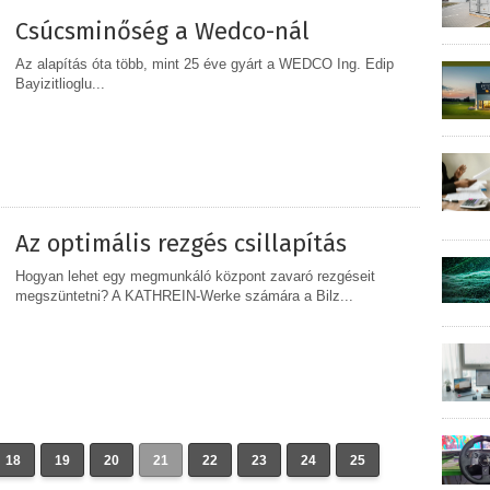
Csúcsminőség a Wedco-nál
Az alapítás óta több, mint 25 éve gyárt a WEDCO Ing. Edip
Bayizitlioglu...
MEGOSZTÁS
Az optimális rezgés csillapítás
Hogyan lehet egy megmunkáló központ zavaró rezgéseit
megszüntetni? A KATHREIN-Werke számára a Bilz...
MEGOSZTÁS
18
19
20
21
22
23
24
25