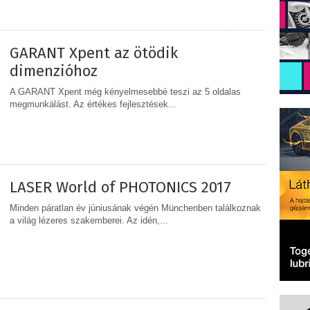
GARANT Xpent az ötödik
dimenzióhoz
A GARANT Xpent még kényelmesebbé teszi az 5 oldalas
megmunkálást. Az értékes fejlesztések...
MEGOSZTÁS
LASER World of PHOTONICS 2017
Minden páratlan év júniusának végén Münchenben találkoznak
a világ lézeres szakemberei. Az idén,...
MEGOSZTÁS