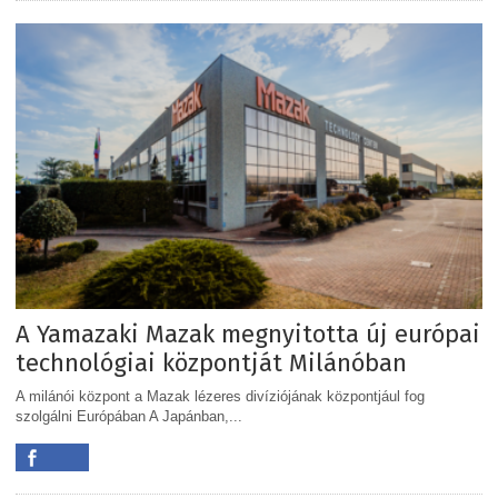
A Yamazaki Mazak megnyitotta új európai
technológiai központját Milánóban
A milánói központ a Mazak lézeres divíziójának központjául fog
szolgálni Európában A Japánban,...