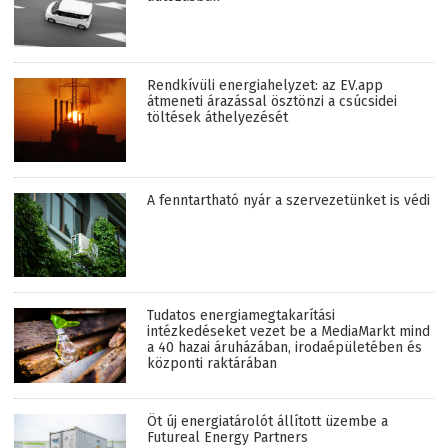
Rendkívüli energiahelyzet: az EV.app
átmeneti árazással ösztönzi a csúcsidei
töltések áthelyezését
A fenntartható nyár a szervezetünket is védi
Tudatos energiamegtakarítási
intézkedéseket vezet be a MediaMarkt mind
a 40 hazai áruházában, irodaépületében és
központi raktárában
Öt új energiatárolót állított üzembe a
Futureal Energy Partners