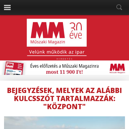
HIRDETÉS
BEJEGYZÉSEK, MELYEK AZ ALÁBBI
KULCSSZÓT TARTALMAZZÁK:
"KÖZPONT"