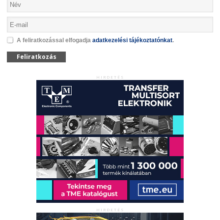
A feliratkozással elfogadja
adatkezelési tájékoztatónkat
.
Feliratkozás
HIRDETÉS
HIRDETÉS