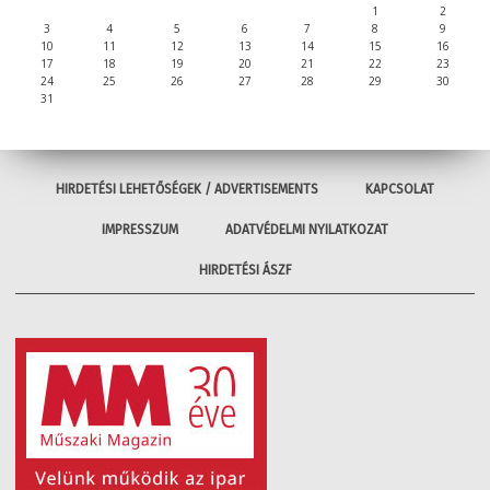
1
2
3
4
5
6
7
8
9
10
11
12
13
14
15
16
17
18
19
20
21
22
23
24
25
26
27
28
29
30
31
HIRDETÉSI LEHETŐSÉGEK / ADVERTISEMENTS
KAPCSOLAT
IMPRESSZUM
ADATVÉDELMI NYILATKOZAT
HIRDETÉSI ÁSZF