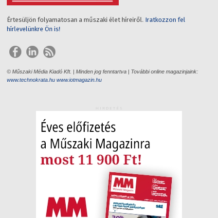
Értesüljön folyamatosan a műszaki élet híreiről.
Iratkozzon fel
hírlevelünkre Ön is!
© Műszaki Média Kiadó Kft. | Minden jog fenntartva | További online magazinjaink:
www.technokrata.hu
www.iotmagazin.hu
HIRDETÉS