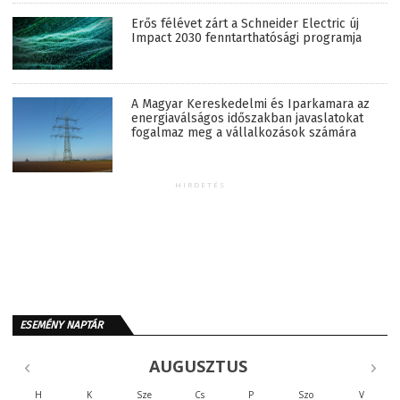
Erős félévet zárt a Schneider Electric új
Impact 2030 fenntarthatósági programja
A Magyar Kereskedelmi és Iparkamara az
energiaválságos időszakban javaslatokat
fogalmaz meg a vállalkozások számára
HIRDETÉS
ESEMÉNY NAPTÁR
AUGUSZTUS
H
K
Sze
Cs
P
Szo
V