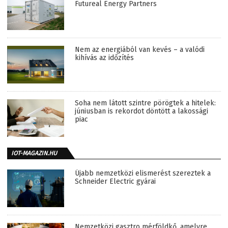
Futureal Energy Partners
Nem az energiából van kevés – a valódi
kihívás az időzítés
Soha nem látott szintre pörögtek a hitelek:
júniusban is rekordot döntött a lakossági
piac
IOT-MAGAZIN.HU
Újabb nemzetközi elismerést szereztek a
Schneider Electric gyárai
Nemzetközi gasztro mérföldkő, amelyre