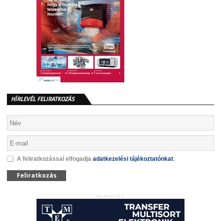
HÍRLEVÉL FELIRATKOZÁS
A feliratkozással elfogadja
adatkezelési tájékoztatónkat
.
Feliratkozás
HIRDETÉS