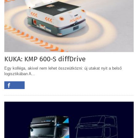
KUKA: KMP 600-S diffDrive
Egy kolléga, akivel nem lehet összeütközni: új utakat nyit a belső
logisztikában A...