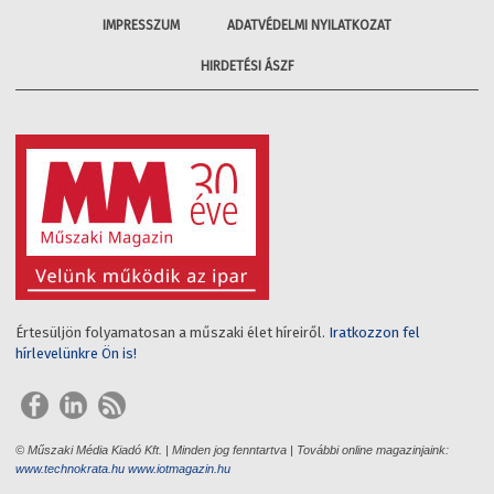
IMPRESSZUM
ADATVÉDELMI NYILATKOZAT
HIRDETÉSI ÁSZF
Értesüljön folyamatosan a műszaki élet híreiről.
Iratkozzon fel
hírlevelünkre Ön is!
© Műszaki Média Kiadó Kft. | Minden jog fenntartva | További online magazinjaink:
www.technokrata.hu
www.iotmagazin.hu