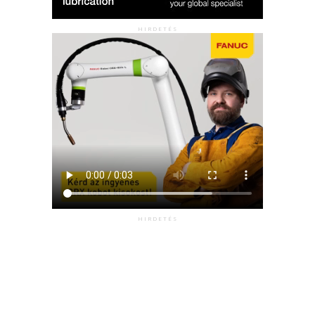
HIRDETÉS
HIRDETÉS