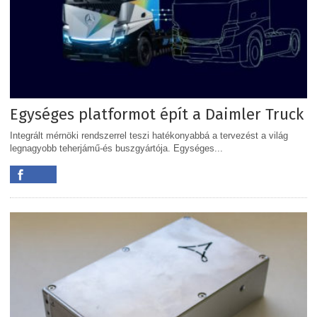
Egységes platformot épít a Daimler Truck
Integrált mérnöki rendszerrel teszi hatékonyabbá a tervezést a világ
legnagyobb teherjámű-és buszgyártója. Egységes...