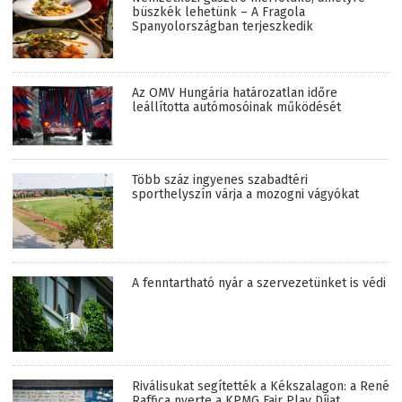
büszkék lehetünk – A Fragola
Spanyolországban terjeszkedik
Az OMV Hungária határozatlan időre
leállította autómosóinak működését
Több száz ingyenes szabadtéri
sporthelyszín várja a mozogni vágyókat
A fenntartható nyár a szervezetünket is védi
Riválisukat segítették a Kékszalagon: a René
Raffica nyerte a KPMG Fair Play Díjat