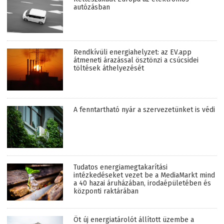
autózásban
Rendkívüli energiahelyzet: az EV.app
átmeneti árazással ösztönzi a csúcsidei
töltések áthelyezését
A fenntartható nyár a szervezetünket is védi
Tudatos energiamegtakarítási
intézkedéseket vezet be a MediaMarkt mind
a 40 hazai áruházában, irodaépületében és
központi raktárában
Öt új energiatárolót állított üzembe a