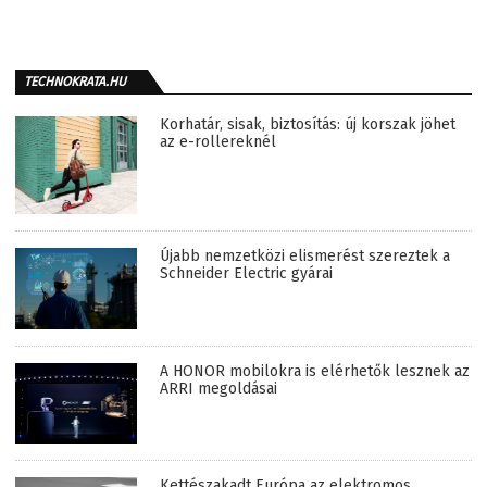
TECHNOKRATA.HU
Korhatár, sisak, biztosítás: új korszak jöhet
az e-rollereknél
Újabb nemzetközi elismerést szereztek a
Schneider Electric gyárai
A HONOR mobilokra is elérhetők lesznek az
ARRI megoldásai
Kettészakadt Európa az elektromos