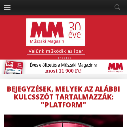
HIRDETÉS
BEJEGYZÉSEK, MELYEK AZ ALÁBBI
KULCSSZÓT TARTALMAZZÁK:
"PLATFORM"