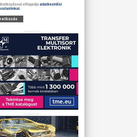
liratkozással elfogadja
adatkezelési
koztatónkat
.
iratkozás
HIRDETÉS
HIRDETÉS