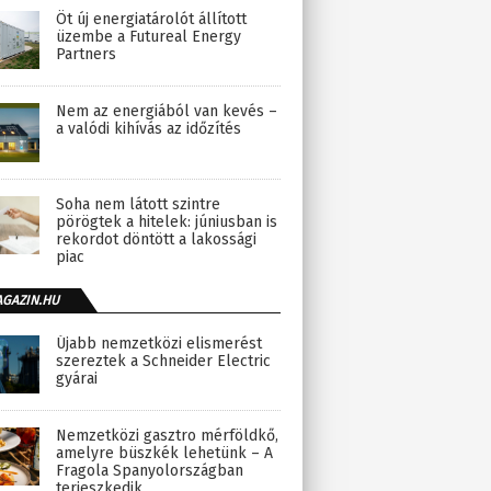
Öt új energiatárolót állított
üzembe a Futureal Energy
Partners
Nem az energiából van kevés –
a valódi kihívás az időzítés
Soha nem látott szintre
pörögtek a hitelek: júniusban is
rekordot döntött a lakossági
piac
AGAZIN.HU
Újabb nemzetközi elismerést
szereztek a Schneider Electric
gyárai
Nemzetközi gasztro mérföldkő,
amelyre büszkék lehetünk – A
Fragola Spanyolországban
terjeszkedik