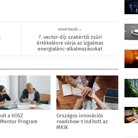
KÖVETKEZŐ →
g
7. vector-díj: szakértői zsűri
értékelésre várja az izgalmas
energialánc-alkalmazásokat
dult a VOSZ
Országos innovációs
iMentor Program
roadshow-t indított az
MKIK