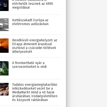
elérhetők lesznek az ARRI
megoldásai
Kettészakadt Európa az
elektromos autózásban
Rendkívüli energiahelyzet: az
EV.app átmeneti árazással
ösztönzi a csúcsidei töltések
áthelyezését
A fenntartható nyár a
szervezetünket is védi
Tudatos energiamegtakarítási
intézkedéseket vezet be a
MediaMarkt mind a 40 hazai
áruházában, irodaépületében
és központi raktárában