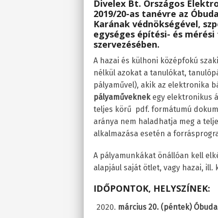
Divelex Bt.
Országos Elektro
2019/20-as tanévre
az
Óbuda
Karának védnökségével, sz
egységes építési- és mérési f
szervezésében.
A hazai és külhoni középfokú szak
nélkül azokat a tanulókat, tanuló
pályaművel), akik az elektronika b
pályaműveknek
egy elektronikus 
teljes körű pdf. formátumú dokume
aránya nem haladhatja meg a telj
alkalmazása esetén a forrásprogr
A pályamunkákat önállóan kell elké
alapjául saját ötlet, vagy hazai, ill
IDŐPONTOK, HELYSZÍNEK:
március 20. (péntek) Óbud