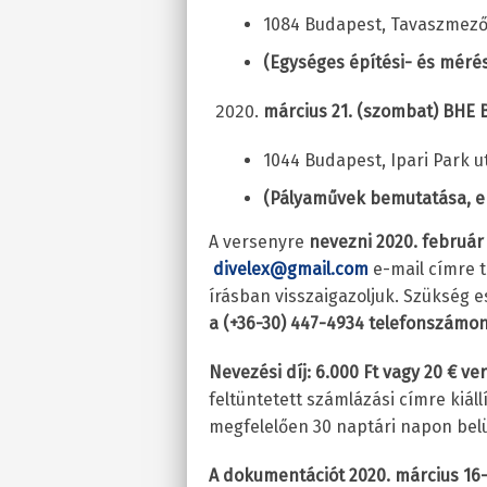
1084 Budapest, Tavaszmező 
(Egységes építési- és mérés
március 21. (szombat) BHE B
1044 Budapest, Ipari Park ut
(Pályaművek bemutatása, e
A versenyre
nevezni 2020. február
divelex@gmail.com
e-mail címre t
írásban visszaigazoljuk. Szükség 
a (+36-30) 447-4934 telefonszámon
Nevezési díj: 6.000 Ft vagy 20 € v
feltüntetett számlázási címre kiál
megfelelően 30 naptári napon belül,
A dokumentációt 2020. március 16-