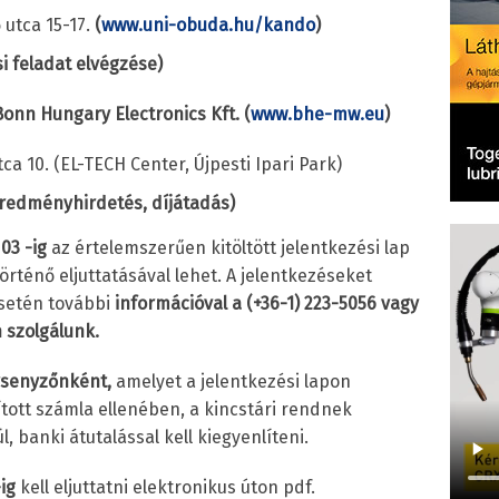
utca 15-17.
(
www.uni-obuda.hu/kando
)
i feladat elvégzése)
onn Hungary Electronics Kft. (
www.bhe-mw.eu
)
ca 10. (EL-TECH Center, Újpesti Ipari Park)
redményhirdetés, díjátadás)
 03 -ig
az értelemszerűen kitöltött jelentkezési lap
örténő eljuttatásával lehet. A jelentkezéseket
esetén további
információval a (+36-1) 223-5056 vagy
 szolgálunk.
ersenyzőnként,
amelyet a jelentkezési lapon
lított számla ellenében, a kincstári rendnek
 banki átutalással kell kiegyenlíteni.
ig
kell eljuttatni elektronikus úton pdf.