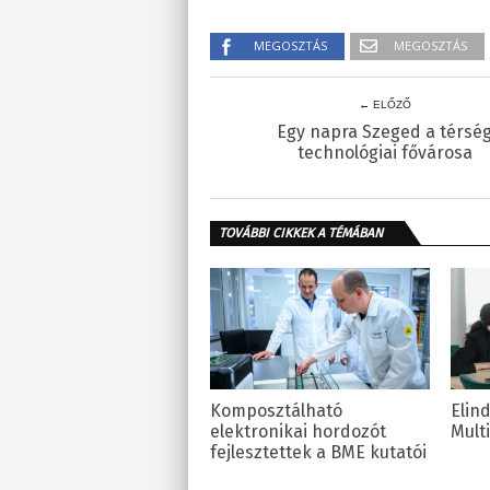
MEGOSZTÁS
MEGOSZTÁS
← ELŐZŐ
Egy napra Szeged a térsé
technológiai fővárosa
TOVÁBBI CIKKEK A TÉMÁBAN
Komposztálható
Elin
elektronikai hordozót
Mult
fejlesztettek a BME kutatói