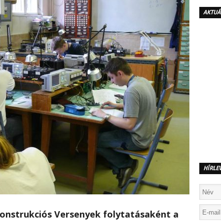
AKTUÁ
HÍRLE
nstrukciós Versenyek folytatásaként a