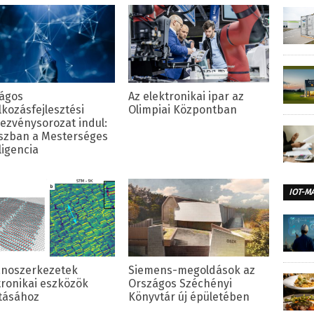
ágos
Az elektronikai ipar az
lkozásfejlesztési
Olimpiai Központban
ezvénysorozat indul:
szban a Mesterséges
ligencia
IOT-M
anoszerkezetek
Siemens-megoldások az
tronikai eszközök
Országos Széchényi
tásához
Könyvtár új épületében