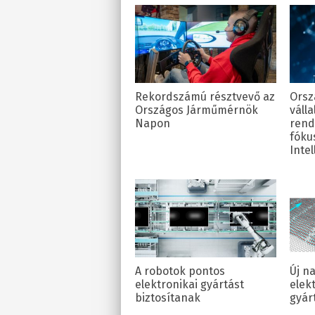
Rekordszámú résztvevő az
Orsz
Országos Járműmérnök
válla
Napon
rend
fóku
Intel
A robotok pontos
Új n
elektronikai gyártást
elek
biztosítanak
gyár