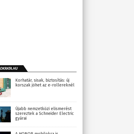
OKRATA.HU
Korhatár, sisak, biztosítás: új
korszak jöhet az e-rollereknél
Újabb nemzetközi elismerést
szereztek a Schneider Electric
gyárai
A HONOR mobilokra is