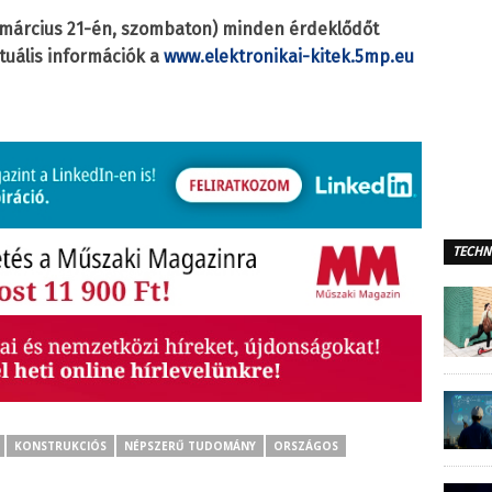
. március 21-én, szombaton) minden érdeklődőt
tuális információk a
www.elektronikai-kitek.5mp.eu
TECHN
KONSTRUKCIÓS
NÉPSZERŰ TUDOMÁNY
ORSZÁGOS