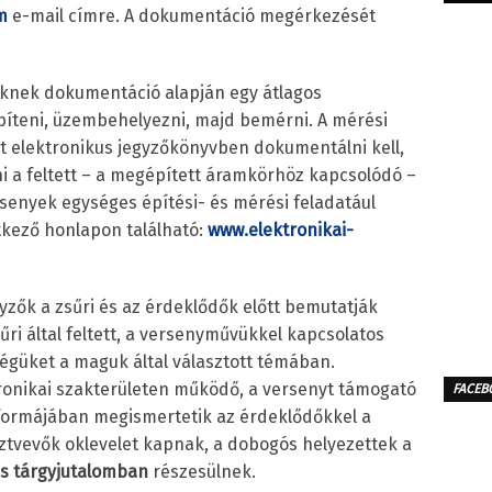
om
e-mail címre. A dokumentáció megérkezését
knek dokumentáció alapján egy átlagos
píteni, üzembehelyezni, majd bemérni. A mérési
t elektronikus jegyzőkönyvben dokumentálni kell,
ni a feltett – a megépített áramkörhöz kapcsolódó –
rsenyek egységes építési- és mérési feladatául
tkező honlapon található:
www.elektronikai-
zők a zsűri és az érdeklődők előtt bemutatják
ri által feltett, a versenyművükkel kapcsolatos
ségüket a maguk által választott témában.
ronikai szakterületen működő, a versenyt támogató
FACEB
formájában megismertetik az érdeklődőkkel a
ztvevők oklevelet kapnak, a dobogós helyezettek a
s tárgyjutalomban
részesülnek.