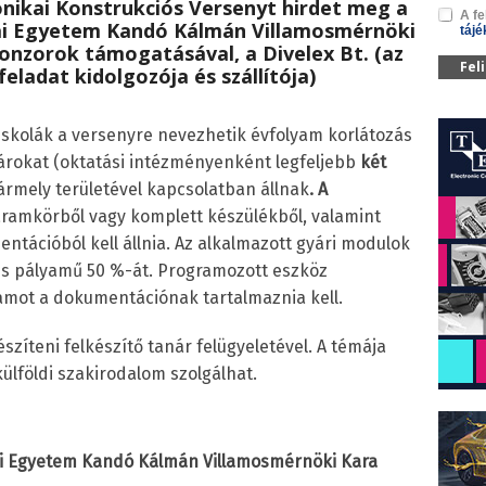
nikai Konstrukciós Versenyt
hirdet meg a
A fe
i Egyetem
Kandó Kálmán Villamosmérnöki
tájé
ponzorok támogatásával, a
Divelex Bt.
(az
Fel
eladat kidolgozója és szállítója)
iskolák a versenyre nevezhetik évfolyam korlátozás
párokat (oktatási intézményenként legfeljebb
két
ármely területével kapcsolatban állnak
. A
áramkörből vagy komplett készülékből, valamint
ntációból kell állnia. Az alkalmazott gyári modulok
es pályamű 50 %-át. Programozott eszköz
amot a dokumentációnak tartalmaznia kell.
szíteni felkészítő tanár felügyeletével. A témája
. külföldi szakirodalom szolgálhat.
ai Egyetem Kandó Kálmán Villamosmérnöki Kara