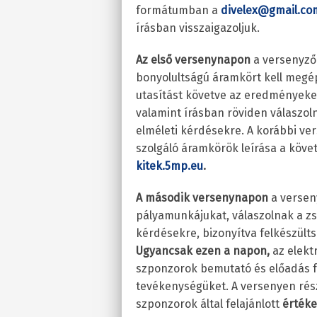
formátumban a
divelex@gmail.c
írásban visszaigazoljuk.
Az első versenynapon
a versenyző
bonyolultságú áramkört kell megé
utasítást követve az eredményeke
valamint írásban röviden válaszol
elméleti kérdésekre. A korábbi ve
szolgáló áramkörök leírása a köve
kitek.5mp.eu
.
A második versenynapon
a verseny
pályamunkájukat, válaszolnak a zsű
kérdésekre, bizonyítva felkészült
Ugyancsak ezen a napon,
az elekt
szponzorok bemutató és előadás 
tevékenységüket. A versenyen rés
szponzorok által felajánlott
értéke