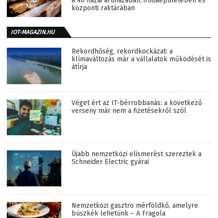
a 40 hazai áruházában, irodaépületében és
központi raktárában
IOT-MAGAZIN.HU
Rekordhőség, rekordkockázat: a
klímaváltozás már a vállalatok működését is
átírja
Véget ért az IT-bérrobbanás: a következő
verseny már nem a fizetésekről szól
Újabb nemzetközi elismerést szereztek a
Schneider Electric gyárai
Nemzetközi gasztro mérföldkő, amelyre
büszkék lehetünk – A Fragola