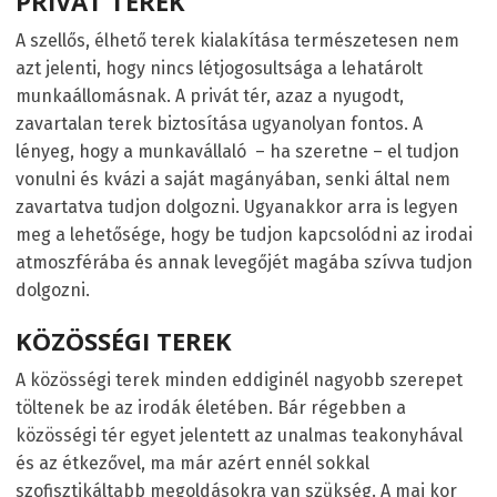
PRIVÁT TEREK
A szellős, élhető terek kialakítása természetesen nem
azt jelenti, hogy nincs létjogosultsága a lehatárolt
munkaállomásnak. A privát tér, azaz a nyugodt,
zavartalan terek biztosítása ugyanolyan fontos. A
lényeg, hogy a munkavállaló – ha szeretne – el tudjon
vonulni és kvázi a saját magányában, senki által nem
zavartatva tudjon dolgozni. Ugyanakkor arra is legyen
meg a lehetősége, hogy be tudjon kapcsolódni az irodai
atmoszférába és annak levegőjét magába szívva tudjon
dolgozni.
KÖZÖSSÉGI TEREK
A közösségi terek minden eddiginél nagyobb szerepet
töltenek be az irodák életében. Bár régebben a
közösségi tér egyet jelentett az unalmas teakonyhával
és az étkezővel, ma már azért ennél sokkal
szofisztikáltabb megoldásokra van szükség. A mai kor