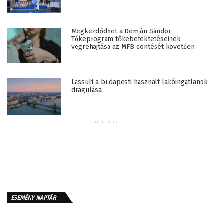
Megkezdődhet a Demján Sándor
Tőkeprogram tőkebefektetéseinek
végrehajtása az MFB döntését követően
Lassult a budapesti használt lakóingatlanok
drágulása
HIRDETÉS
ESEMÉNY NAPTÁR