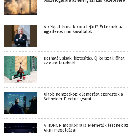
összefogására az energiakrízis kezelésére
A kékgallérosok kora lejárt? Érkeznek az
újgalléros munkavállalók
Korhatár, sisak, biztosítás: új korszak jöhet
az e-rollereknél
Újabb nemzetközi elismerést szereztek a
Schneider Electric gyárai
A HONOR mobilokra is elérhetők lesznek az
ARRI megoldásai