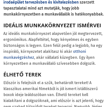
irodaépület tervezésben és kivitelezésben
szerzett
tapasztalatai mind azt mutatják, hogy jobb
munkakörnyezetben a munkavállalók is hatékonyabbak.
IDEÁLIS MUNKAKÖRNYEZET ISMÉRVEI
Az ideális munkakörnyezet alapvetően jól megtervezett,
ergonómikus. Alapfeltétel, hogy kényelmes és egyben
biztonságos is legyen. Ezen felül pedig a legjobb, ha egy
inspiráló, környezetet alakítasz ki akár
otthoni
munkavégzéshez
, akár vállalati közegben. Egy ilyen
környezetben a munkavállaló szívesebben dolgozik.
ÉLHETŐ TEREK
Először is felejtsük el a szűk, behatárolt tereket! A
klasszikus amerikai filmekből is jól ismert istállószerű
boxok ideje leáldozóban van. Élhető tereket kell
kialakítani a dolgozóknak, ami először is azt jelenti, hogy
nem szabad túlzsúfolt tereket tervezni. Nagyobb, légies