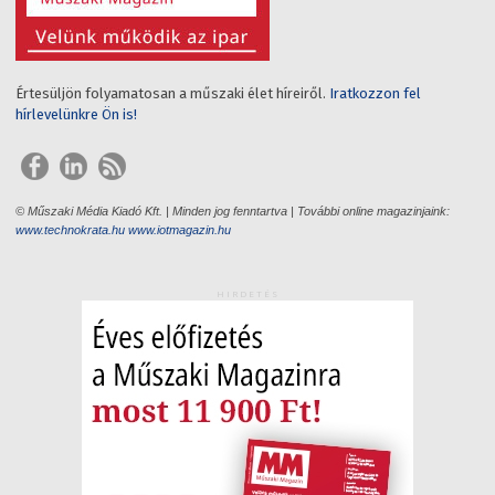
Értesüljön folyamatosan a műszaki élet híreiről.
Iratkozzon fel
hírlevelünkre Ön is!
© Műszaki Média Kiadó Kft. | Minden jog fenntartva | További online magazinjaink:
www.technokrata.hu
www.iotmagazin.hu
HIRDETÉS