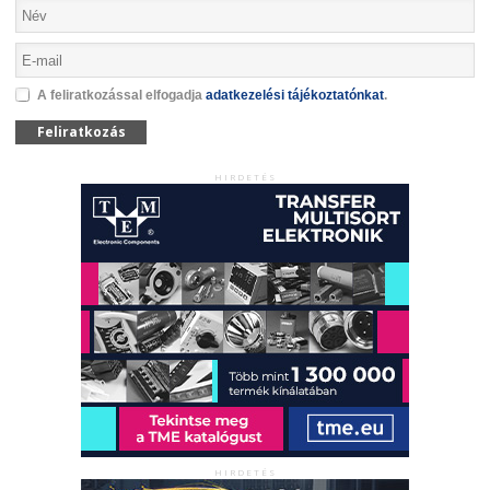
A feliratkozással elfogadja
adatkezelési tájékoztatónkat
.
Feliratkozás
HIRDETÉS
HIRDETÉS