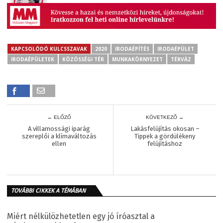
KAPCSOLÓDÓ KULCSSZAVAK
2020
IRODAÉPÍTÉS
IRODAÉPÜLET
IRODAÉPÜLETEK
KÖZÖSSÉGI TÉR
MUNKAKÖRNYEZET
TÉRVÁZ
← ELŐZŐ
KÖVETKEZŐ →
A villamossági iparág
Lakásfelújítás okosan –
szereplői a klímaváltozás
Tippek a gördülékeny
ellen
felújításhoz
TOVÁBBI CIKKEK A TÉMÁBAN
Miért nélkülözhetetlen egy jó íróasztal a