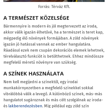
Forrás: Térváz Kft.
A TERMÉSZET KÖZELSÉGE
Bármennyire is modern és jól megtervezett az iroda,
akkor válik igazán élhetővé, ha a természet is teret kap,
mégpedig élő növények formájában. A zöld növények
igazán jó hatással vannak az ember hangulatára.
Ráadásul ezek nem csupán dekorációs elemek lehetnek,
térelválasztó funkciót is betölthetnek. Ehhez mindössze
megfelelő méretű növényre van szükség.
A SZÍNEK HASZNÁLATA
Nem kell megijedni a színektől, egy irodai
munkakörnyezetben a megfelelő színekkel sokkal
vibrálóbbá válik a levegő. A különböző színek, más-más
hangulatot sugároznak és más célt szolgálnak az iroda-
és
lakberendezésben
. Míg például egy zöld szín