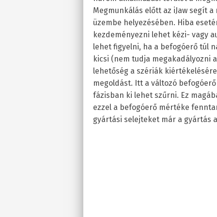
Megmunkálás előtt az iJaw segít 
üzembe helyezésében. Hiba esetén,
kezdeményezni lehet kézi- vagy 
lehet figyelni, ha a befogóerő túl
kicsi (nem tudja megakadályozni 
lehetőség a szériák kiértékelésér
megoldást. Itt a változó befogóerők
fázisban ki lehet szűrni. Ez magába
ezzel a befogóerő mértéke fennta
gyártási selejteket már a gyártás al