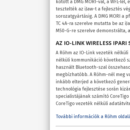
kötött a DMG MORI-val, a WFL-lel,
tesztelték az iJaw-t a fejlesztés 
sorozatgyártásig. A DMG MORI a p
TC 4A-ra szerelve mutatta be az i
M50-G-re szerelve demonstrálta, a
AZ IO-LINK WIRELESS IPARI
A Röhm az IO-Link vezeték nélküli
nélküli kommunikáció következő s
használt Bluetooth-szal összehaso
megbízhatóbb. A Röhm-nél meg van
inkább elterjed a következő gener
technológia fejlesztése során kizá
specialistájának számító CoreTigo
CoreTigo vezeték nélküli adatátvit
További információk a Röhm oldalá