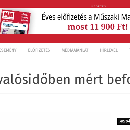
HIRDETÉS
ESEMÉNY
ELŐFIZETÉS
MÉDIAAJÁNLAT
HÍRLEVÉL
valósidőben mért bef
AKTUÁ