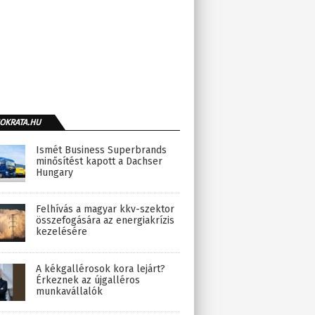
OKRATA.HU
Ismét Business Superbrands
minősítést kapott a Dachser
Hungary
Felhívás a magyar kkv-szektor
összefogására az energiakrízis
kezelésére
A kékgallérosok kora lejárt?
Érkeznek az újgalléros
munkavállalók