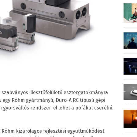
 szabványos illesztőfelületű esztergatokmányra
aw egy Röhm gyártmányú, Duro-A RC típusú gépi
gyorsváltós rendszerrel lehet a pofákat cserélni.
A Röhm kizárólagos fejlesztési együttműködést