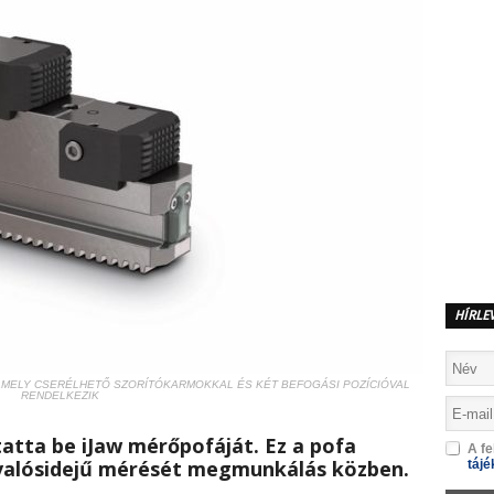
HÍRLE
AMELY CSERÉLHETŐ SZORÍTÓKARMOKKAL ÉS KÉT BEFOGÁSI POZÍCIÓVAL
RENDELKEZIK
atta be iJaw mérőpofáját. Ez a pofa
A fe
 valósidejű mérését megmunkálás közben.
tájé