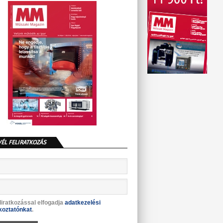
VÉL FELIRATKOZÁS
liratkozással elfogadja
adatkezelési
koztatónkat
.