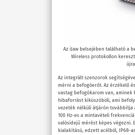
Az iJaw belsejében található a 
Wireless protokollon keresztü
újr
Az integrált szenzorok segítségév
mérni a befogóerőt. Az érzékelő é
vastag befogókarom van, aminek k
hibaforrást kiküszöböli, ami befol
vezeték nélküli átjárón továbbítja
100 Hz-es a mintavételi frekvenciá
valósidejű mérést képes végezni.
kialakítású, edzett acélból, IP68-a