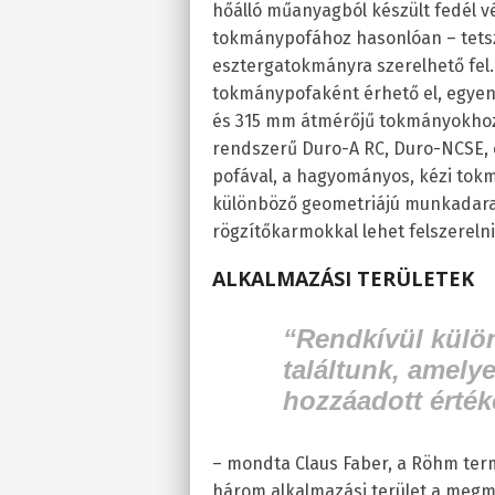
hőálló műanyagból készült fedél vé
tokmánypofához hasonlóan – tetsz
esztergatokmányra szerelhető fel. 
tokmánypofaként érhető el, egyen
és 315 mm átmérőjű tokmányokhoz
rendszerű Duro-A RC, Duro-NCSE, 
pofával, a hagyományos, kézi tok
különböző geometriájú munkadara
rögzítőkarmokkal lehet felszerelni
ALKALMAZÁSI TERÜLETEK
“Rendkívül külön
találtunk, amely
hozzáadott érték
– mondta Claus Faber, a Röhm ter
három alkalmazási terület a megmun