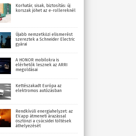
Korhatár, sisak, biztosítás: új
korszak jöhet az e-rollereknél
Újabb nemzetközi elismerést
szereztek a Schneider Electric
gyárai
A HONOR mobilokra is
elérhetők lesznek az ARRI
megoldásai
Kettészakadt Európa az
elektromos autózásban
Rendkívüli energiahelyzet: az
EV.app átmeneti árazással
ösztönzi a csúcsidei töltések
áthelyezését