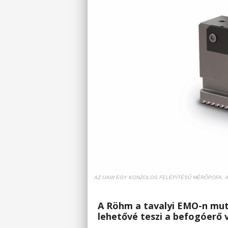
AZ IJAW EGY KONZOLOS FELÉPÍTÉSŰ MÉRŐPOFA, 
A Röhm a tavalyi EMO-n mut
lehetővé teszi a befogóerő