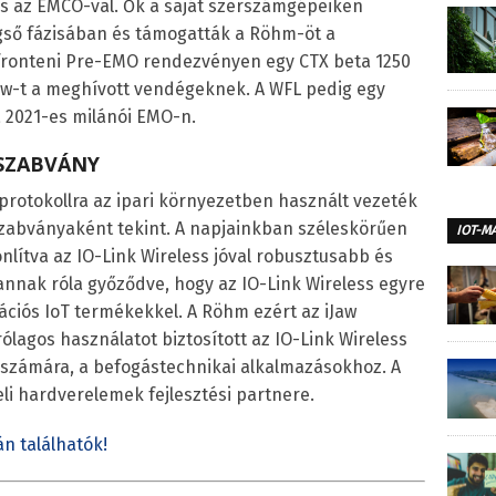
 és az EMCO-val. Ők a saját szerszámgépeiken
végső fázisában és támogatták a Röhm-öt a
fronteni Pre-EMO rendezvényen egy CTX beta 1250
Jaw-t a meghívott vendégeknek. A WFL pedig egy
 2021-es milánói EMO-n.
 SZABVÁNY
 protokollra az ipari környezetben használt vezeték
zabványaként tekint. A napjainkban széleskörűen
IOT-M
nlítva az IO-Link Wireless jóval robusztusabb és
nak róla győződve, hogy az IO-Link Wireless egyre
ációs IoT termékekkel. A Röhm ezért az iJaw
rólagos használatot biztosított az IO-Link Wireless
 számára, a befogástechnikai alkalmazásokhoz. A
eli hardverelemek fejlesztési partnere.
n találhatók!