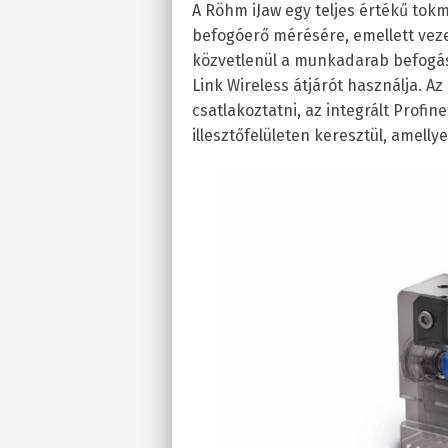
A Röhm iJaw egy teljes értékű tok
befogóerő mérésére, emellett vezet
közvetlenül a munkadarab befogási
Link Wireless átjárót használja. A
csatlakoztatni, az integrált Profine
illesztőfelületen keresztül, amelly