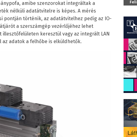
Fel
mánypofa, amibe szenzorokat integráltak a
ék nélküli adatátvitelre is képes. A mérés
 pontján történik, az adatátvitelhez pedig az IO-
z átjárót a szerszámgép vezérlőjéhez lehet
t illesztőfelületen keresztül vagy az integrált LAN
el az adatok a felhőbe is elküldhetők.