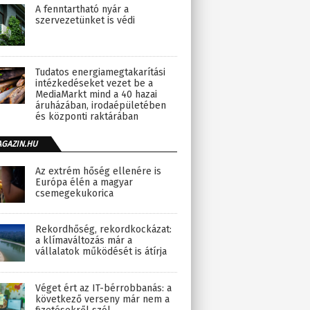
A fenntartható nyár a
szervezetünket is védi
Tudatos energiamegtakarítási
intézkedéseket vezet be a
MediaMarkt mind a 40 hazai
áruházában, irodaépületében
és központi raktárában
AGAZIN.HU
Az extrém hőség ellenére is
Európa élén a magyar
csemegekukorica
Rekordhőség, rekordkockázat:
a klímaváltozás már a
vállalatok működését is átírja
Véget ért az IT-bérrobbanás: a
következő verseny már nem a