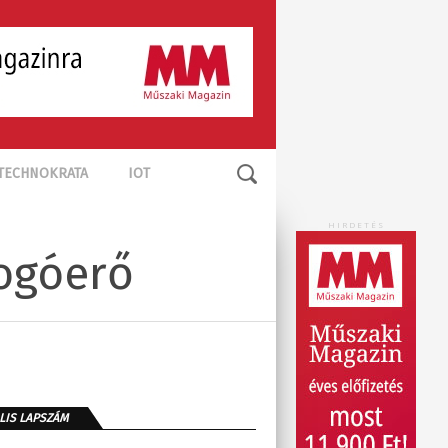
TECHNOKRATA
IOT
HIRDETÉS
ogóerő
LIS LAPSZÁM