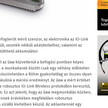
befogóerőt mérő szenzor, az elektronika az IO-Link
li, vezeték nélküli adatátvitelhez, valamint az
atölthető akkumulátor
el az iJaw közvetlenül a befogási pontban képes
s a munkadarab között csak egy néhány milliméter
öszönhetően a Röhm gyakorlatilag az összes olyan
yásolná a mérési eredményt. Az iJaw a mért értéket
 a robusztus IO-Link Wireless protokollon keresztül,
n. Ez azt jelenti, hogy az iJaw megmunkálás közben,
 Ennek érdekében megfelelően robosztus
s vízálló kivitelben készül. Az adóantennát egy