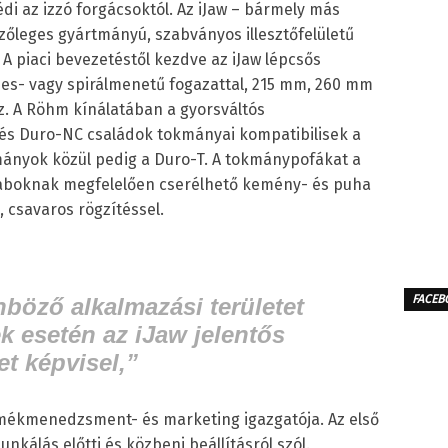
di az izzó forgácsoktól. Az iJaw – bármely más
őleges gyártmányú, szabványos illesztőfelületű
A piaci bevezetéstől kezdve az iJaw lépcsős
es- vagy spirálmenetű fogazattal, 215 mm, 260 mm
. A Röhm kínálatában a gyorsváltós
és Duro-NC családok tokmányai kompatibilisek a
mányok közül pedig a Duro-T. A tokmánypofákat a
boknak megfelelően cserélhető kemény- és puha
, csavaros rögzítéssel.
FACEB
böző alkalmazási területet
ek esetén az iJaw jelentős
et képvisel,”
mékmenedzsment- és marketing igazgatója. Az első
kálás előtti és közbeni beállításról szól.