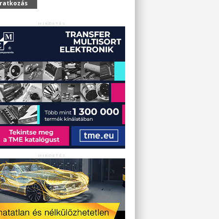
iratkozás
HIRDETÉS
HIRDETÉS