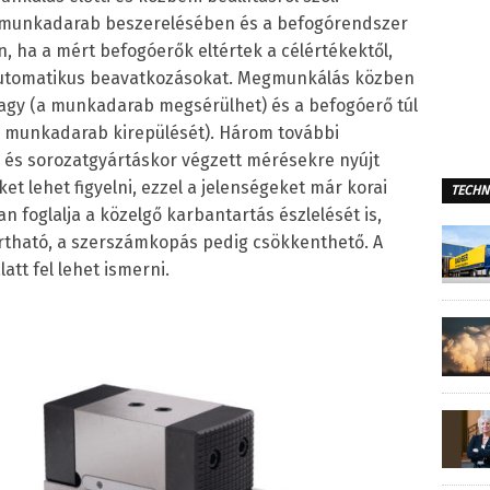
a munkadarab beszerelésében és a befogórendszer
 ha a mért befogóerők eltértek a célértékektől,
automatikus beavatkozásokat. Megmunkálás közben
 nagy (a munkadarab megsérülhet) és a befogóerő túl
a munkadarab kirepülését). Három további
e és sorozatgyártáskor végzett mérésekre nyújt
et lehet figyelni, ezzel a jelenségeket már korai
TECHN
n foglalja a közelgő karbantartás észlelését is,
rtható, a szerszámkopás pedig csökkenthető. A
att fel lehet ismerni.