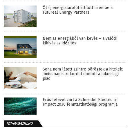
Öt új energiatárolót állított üzembe a
Futureal Energy Partners
Nem az energiából van kevés – a valódi
kihívás az időzítés
Soha nem látott szintre pörögtek a hitelek:
júniusban is rekordot döntött a lakossági
piac
Erős félévet zárt a Schneider Electric új
Impact 2030 fenntarthatósági programja
IOT-MAGAZIN.HU