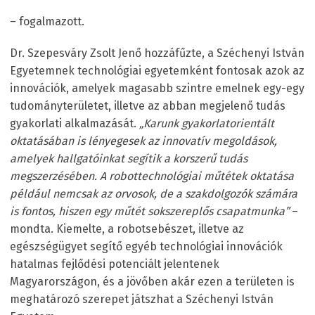
– fogalmazott.
Dr. Szepesváry Zsolt Jenő hozzáfűzte, a Széchenyi István
Egyetemnek technológiai egyetemként fontosak azok az
innovációk, amelyek magasabb szintre emelnek egy-egy
tudományterületet, illetve az abban megjelenő tudás
gyakorlati alkalmazását.
„Karunk gyakorlatorientált
oktatásában is lényegesek az innovatív megoldások,
amelyek hallgatóinkat segítik a korszerű tudás
megszerzésében. A robottechnológiai műtétek oktatása
például nemcsak az orvosok, de a szakdolgozók számára
is fontos, hiszen egy műtét sokszereplős csapatmunka”
–
mondta. Kiemelte, a robotsebészet, illetve az
egészségügyet segítő egyéb technológiai innovációk
hatalmas fejlődési potenciált jelentenek
Magyarországon, és a jövőben akár ezen a területen is
meghatározó szerepet játszhat a Széchenyi István