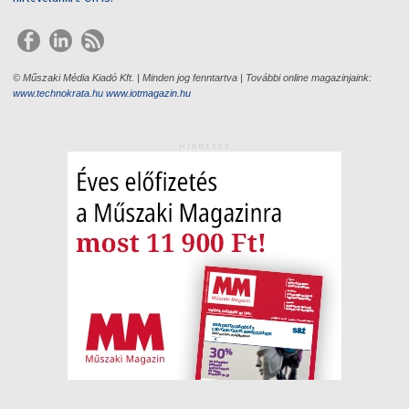
© Műszaki Média Kiadó Kft. | Minden jog fenntartva | További online magazinjaink:
www.technokrata.hu
www.iotmagazin.hu
HIRDETÉS