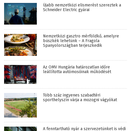
Újabb nemzetközi elismerést szereztek a
Schneider Electric gyárai
Nemzetközi gasztro mérföldkő, amelyre
büszkék lehetünk – A Fragola
Spanyolországban terjeszkedik
Az OMV Hungária határozatlan időre
leállította autómosóinak működését
Több száz ingyenes szabadtéri
sporthelyszín várja a mozogni vágyókat
A fenntartható nyár a szervezetünket is védi