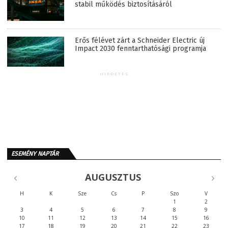
stabil működés biztosításáról
Erős félévet zárt a Schneider Electric új
Impact 2030 fenntarthatósági programja
HIRDETÉS
ESEMÉNY NAPTÁR
AUGUSZTUS
H
K
Sze
Cs
P
Szo
V
1
2
3
4
5
6
7
8
9
10
11
12
13
14
15
16
17
18
19
20
21
22
23