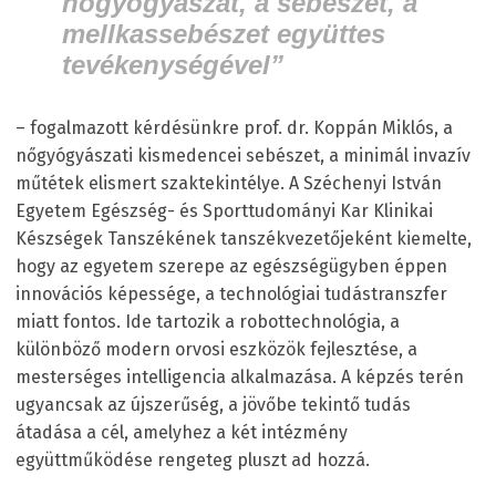
nőgyógyászat, a sebészet, a
mellkassebészet együttes
tevékenységével”
– fogalmazott kérdésünkre prof. dr. Koppán Miklós, a
nőgyógyászati kismedencei sebészet, a minimál invazív
műtétek elismert szaktekintélye. A Széchenyi István
Egyetem Egészség- és Sporttudományi Kar Klinikai
Készségek Tanszékének tanszékvezetőjeként kiemelte,
hogy az egyetem szerepe az egészségügyben éppen
innovációs képessége, a technológiai tudástranszfer
miatt fontos. Ide tartozik a robottechnológia, a
különböző modern orvosi eszközök fejlesztése, a
mesterséges intelligencia alkalmazása. A képzés terén
ugyancsak az újszerűség, a jövőbe tekintő tudás
átadása a cél, amelyhez a két intézmény
együttműködése rengeteg pluszt ad hozzá.