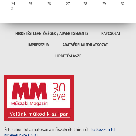
24
25
26
27
28
29
30
31
HIRDETÉSI LEHETŐSÉGEK / ADVERTISEMENTS
KAPCSOLAT
IMPRESSZUM
ADATVÉDELMI NYILATKOZAT
HIRDETÉSI ÁSZF
Értesüljön folyamatosan a műszaki élet híreiről.
Iratkozzon fel
hírlevelünkre Ön is!