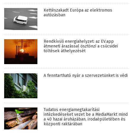
Kettészakadt Európa az elektromos
autózásban
Rendkívüli energiahelyzet: az EV.app
átmeneti árazással ösztönzi a csúcsidei
töltések áthelyezését
A fenntartható nyár a szervezetünket is védi
Tudatos energiamegtakarítási
intézkedéseket vezet be a MediaMarkt mind
a 40 hazai áruházában, irodaépületében és
központi raktárában