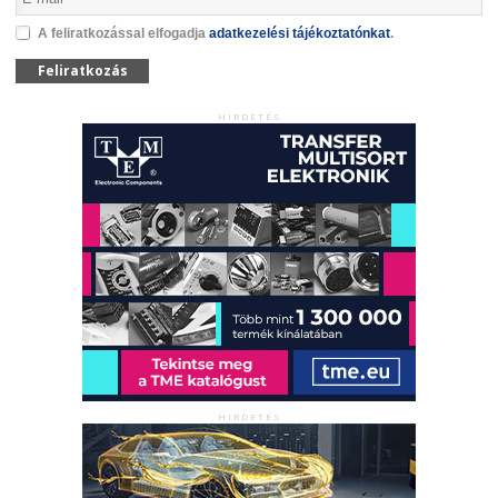
A feliratkozással elfogadja
adatkezelési tájékoztatónkat
.
Feliratkozás
HIRDETÉS
HIRDETÉS