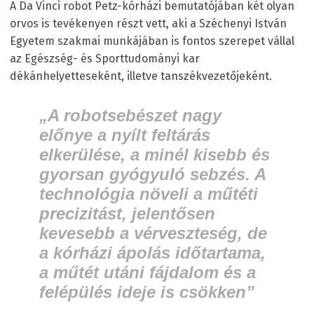
A Da Vinci robot Petz-kórházi bemutatójában két olyan
orvos is tevékenyen részt vett, aki a Széchenyi István
Egyetem szakmai munkájában is fontos szerepet vállal
az Egészség- és Sporttudományi kar
dékánhelyetteseként, illetve tanszékvezetőjeként.
„A robotsebészet nagy
előnye a nyílt feltárás
elkerülése, a minél kisebb és
gyorsan gyógyuló sebzés. A
technológia növeli a műtéti
precizitást, jelentősen
kevesebb a vérveszteség, de
a kórházi ápolás időtartama,
a műtét utáni fájdalom és a
felépülés ideje is csökken”