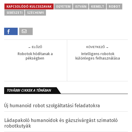
KAPCSOLÓDÓ KULCSSZAVAK
EGYETEM
ISTVÁN
KIEMELT
ROBOT
SEBÉSZETI
SZÉCHENYI
← ELŐZŐ
KÖVETKEZŐ →
Robotok hódítanak a
Intelligens robotok
pékségben
különleges felhasználása
TOVÁBBI CIKKEK A TÉMÁBAN
Új humanoid robot szolgáltatási feladatokra
Ládapakoló humanoidok és gázszivárgást szimatoló
robotkutyák