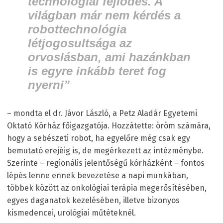
technológiai fejlődés. A
világban már nem kérdés a
robottechnológia
létjogosultsága az
orvoslásban, ami hazánkban
is egyre inkább teret fog
nyerni”
– mondta el dr. Jávor László, a Petz Aladár Egyetemi
Oktató Kórház főigazgatója. Hozzátette: öröm számára,
hogy a sebészeti robot, ha egyelőre még csak egy
bemutató erejéig is, de megérkezett az intézménybe.
Szerinte – regionális jelentőségű kórházként – fontos
lépés lenne ennek bevezetése a napi munkában,
többek között az onkológiai terápia megerősítésében,
egyes daganatok kezelésében, illetve bizonyos
kismedencei, urológiai műtéteknél.