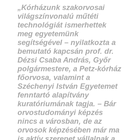
„Kórházunk szakorvosai
világszínvonalú műtéti
technológiát ismerhettek
meg egyetemünk
segítségével –
nyilatkozta a
bemutató kapcsán prof. dr.
Dézsi Csaba András, Győr
polgármestere, a Petz-kórház
főorvosa, valamint a
Széchenyi István Egyetemet
fenntartó alapítvány
kuratóriumának tagja. –
Bár
orvostudományi képzés
nincs a városban, de az
orvosok képzésében már ma
is aktív szerepet vállalnak a