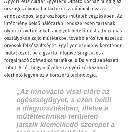
A győri Petz Aladár Egyetemi Oktató Kórház mindig az
országos élvonalba tartozott a minimál invazív,
endoszkópos, laparoszkópos műtétek végzésében. Az
intézmény belső hálózatán rendszeresen tartanak
olyan közvetítéseket, amelyek betekintést adnak más
osztályokon zajló műtétekbe, tovább erősítve ezzel az
orvosok felkészültségét. Egy ilyen esemény keretében
mutatkozott be a gyártó Intuitive Surgical és a
forgalmazó SofMedica terméke, a Da Vinci sebészeti
robot. A cél, hogy a jövőben a győri kórházban is
elérhető legyen ez a korszerű technológia.
„Az innováció viszi előre az
egészségügyet, s ezen belül
a diagnosztikában, illetve a
műtéttechnikai területen
játszik kiemelkedő szerepet a