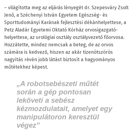
– világította meg az eljárás lényegét dr. Szepesváry Zsolt
Jenő, a Széchenyi István Egyetem Egészség- és
Sporttudományi Karának fejlesztési dékánhelyettese, a
Petz Aladár Egyetemi Oktató Kórház orvosigazgató-
helyettese, az urológiai osztály osztályvezető főorvosa.
Hozzátette, mindez nemcsak a beteg, de az orvos
számára is kedvező, hiszen az akár tizenötszörös
nagyítás révén jobb látást biztosít a hagyományos
műtétekhez képest.
„A robotsebészeti műtét
során a gép pontosan
leköveti a sebész
kézmozdulatait, amelyet egy
manipulátoron keresztül
végez”