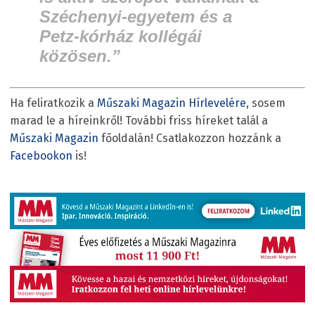
Széchenyi-egyetem és a
Petz-kórház kollégái
közösen.”
Ha feliratkozik a
Műszaki Magazin Hírlevelére
, sosem
marad le a híreinkről! További friss híreket talál a
Műszaki Magazin
főoldalán! Csatlakozzon hozzánk a
Facebookon
is!