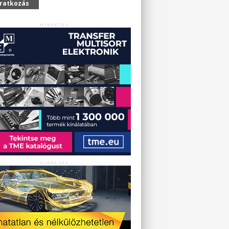
iratkozás
HIRDETÉS
HIRDETÉS