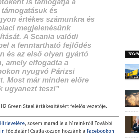
etőként is támogatja a
 támogatásuk és
gyon értékes számunkra és
 piaci megjelenésünk
ítását. A Scania valódi
pel a fenntartható fejlődés
 és az első olyan gyártó
TECHN
n, amely elfogadta a
okon nyugvó Párizsi
. Most már minden előre
k ugyanezt teszi”
a H2 Green Steel értékesítésért felelős vezetője.
Hírlevelére
, sosem marad le a híreinkről! További
in
főoldalán! Csatlakozzon hozzánk a
Facebookon