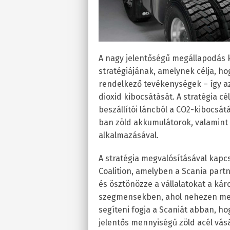
A nagy jelentőségű megállapodás 
stratégiájának, amelynek célja, 
rendelkező tevékenységek – így a
dioxid kibocsátását. A stratégia c
beszállítói láncból a CO2-kibocsát
ban zöld akkumulátorok, valamint 
alkalmazásával.
A stratégia megvalósításával kapc
Coalition, amelyben a Scania partn
és ösztönözze a vállalatokat a k
szegmensekben, ahol nehezen megv
segíteni fogja a Scaniát abban, hog
jelentős mennyiségű zöld acél vás