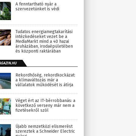
A fenntartható nyár a
szervezetünket is védi
Tudatos energiamegtakarítási
intézkedéseket vezet be a
MediaMarkt mind a 40 hazai
áruházában, irodaépületében
és központi raktárában
AGAZIN.HU
Rekordhőség, rekordkockázat:
a klímaváltozás már a
vállalatok működését is átírja
Véget ért az IT-bérrobbanás: a
következő verseny már nem a
fizetésekről szól
Újabb nemzetközi elismerést
szereztek a Schneider Electric