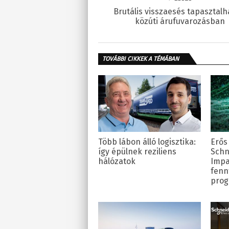
Brutális visszaesés tapasztalh
közúti árufuvarozásban
TOVÁBBI CIKKEK A TÉMÁBAN
Több lábon álló logisztika:
Erős 
így épülnek reziliens
Schne
hálózatok
Impa
fenn
prog