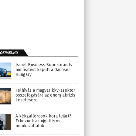
OKRATA.HU
Ismét Business Superbrands
minősítést kapott a Dachser
Hungary
Felhívás a magyar kkv-szektor
összefogására az energiakrízis
kezelésére
A kékgallérosok kora lejárt?
Érkeznek az újgalléros
munkavállalók