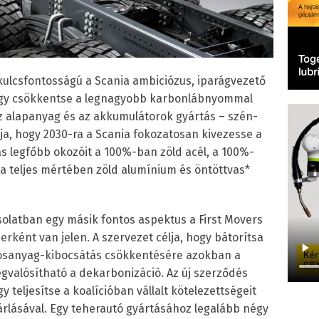
kulcsfontosságú a Scania ambiciózus, iparágvezető
hogy csökkentse a legnagyobb karbonlábnyommal
z alapanyag és az akkumulátorok gyártás – szén-
élja, hogy 2030-ra a Scania fokozatosan kivezesse a
ás legfőbb okozóit a 100%-ban zöld acél, a 100%-
a teljes mértében zöld alumínium és öntöttvas*
solatban egy másik fontos aspektus a First Movers
erként van jelen. A szervezet célja, hogy bátorítsa
árosanyag-kibocsátás csökkentésére azokban a
alósítható a dekarbonizáció. Az új szerződés
y teljesítse a koalícióban vállalt kötelezettségeit
árlásával. Egy teherautó gyártásához legalább négy