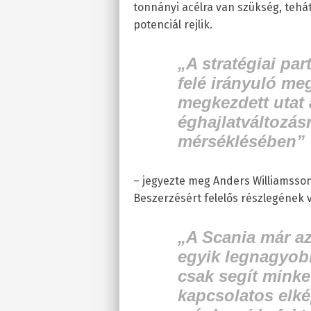
tonnányi acélra van szükség, teh
potenciál rejlik.
„A stratégiai pa
felé irányuló meg
megkezdett utat 
éghajlatváltozás
mérséklésében”
– jegyezte meg Anders Williamsson,
Beszerzésért felelős részlegének v
„A Scania már az
egyik legnagyob
csak segít minke
kapcsolatos elké