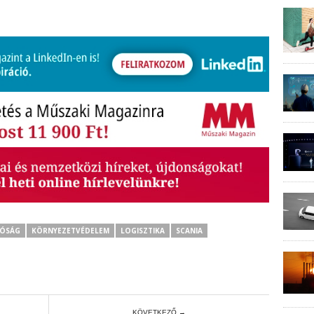
TÓSÁG
KÖRNYEZETVÉDELEM
LOGISZTIKA
SCANIA
KÖVETKEZŐ →