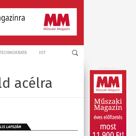
TECHNOKRATA
IOT
HIRDETÉS
ld acélra
LIS LAPSZÁM