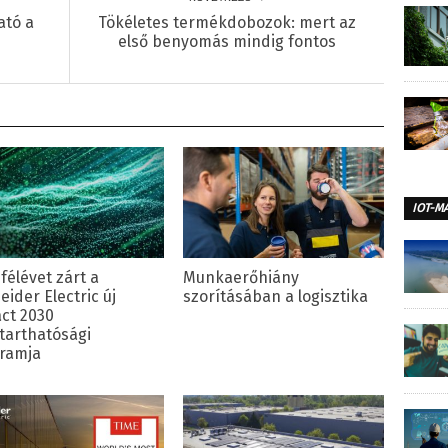
ató a
Tökéletes termékdobozok: mert az
első benyomás mindig fontos
IOT-M
félévet zárt a
Munkaerőhiány
ider Electric új
szorításában a logisztika
ct 2030
tarthatósági
ramja