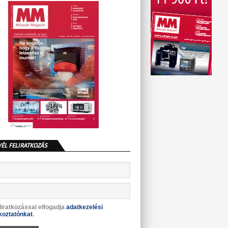
VÉL FELIRATKOZÁS
liratkozással elfogadja
adatkezelési
koztatónkat
.