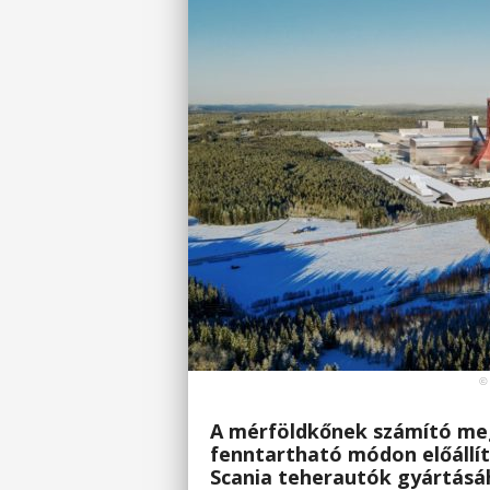
©
A mérföldkőnek számító meg
fenntartható módon előállít
Scania teherautók gyártásá