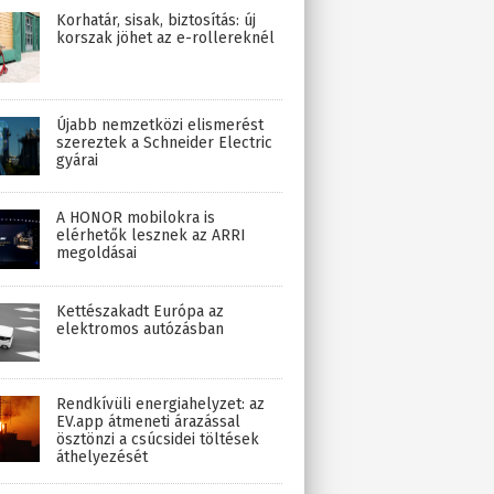
Korhatár, sisak, biztosítás: új
korszak jöhet az e-rollereknél
Újabb nemzetközi elismerést
szereztek a Schneider Electric
gyárai
A HONOR mobilokra is
elérhetők lesznek az ARRI
megoldásai
Kettészakadt Európa az
elektromos autózásban
Rendkívüli energiahelyzet: az
EV.app átmeneti árazással
ösztönzi a csúcsidei töltések
áthelyezését