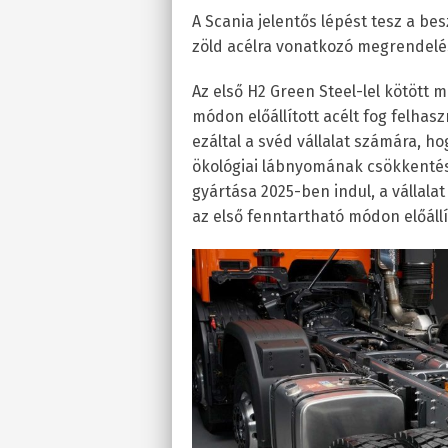
A Scania jelentős lépést tesz a be
zöld acélra vonatkozó megrendelé
Az első H2 Green Steel-lel kötött
módon előállított acélt fog felhas
ezáltal a svéd vállalat számára, h
ökológiai lábnyomának csökkentéséh
gyártása 2025-ben indul, a vállal
az első fenntartható módon előállí