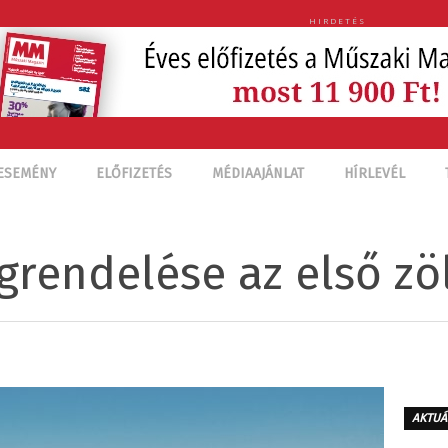
HIRDETÉS
ESEMÉNY
ELŐFIZETÉS
MÉDIAAJÁNLAT
HÍRLEVÉL
grendelése az első zö
AKTUÁ