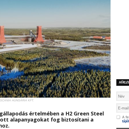
HÍRLE
 SCANIA HUNGÁRIA KFT.
állapodás értelmében a H2 Green Steel
A fe
ott alapanyagokat fog biztosítani a
tájé
hoz.