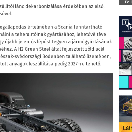
Fel
szállítói lánc dekarbonizálása érdekében az első,
sével.
 megállapodás értelmében a Scania fenntartható
ználni a teherautóinak gyártásához, lehetővé téve
ogy újabb jelentős lépést tegyen a járműgyártásának
ez. A H2 Green Steel által fejlesztett zöld acél
at észak-svédországi Bodenben található üzemében,
tott anyagok leszállítása pedig 2027-re tehető.