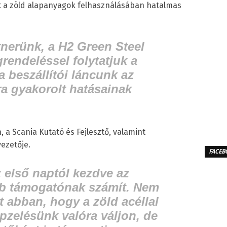
át a zöld alapanyagok felhasználásában hatalmas
rtnerünk, a H2 Green Steel
rendeléssel folytatjuk a
a beszállítói láncunk az
ra gyakorolt hatásainak
 a Scania Kutató és Fejlesztő, valamint
ezetője.
FACEB
 első naptól kezdve az
b támogatónak számít. Nem
t abban, hogy a zöld acéllal
pzelésünk valóra váljon, de