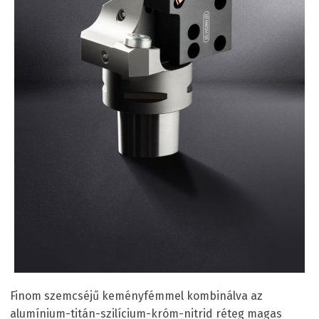
Finom szemcséjű keményfémmel kombinálva az
alumínium-titán-szilícium-króm-nitrid réteg magas