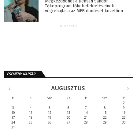
Megkezdődhet a Demján Sándor
Tőkeprogram tőkebefektetéseinek
végrehajtása az MFB döntését követően
HIRDETÉS
ESEMÉNY NAPTÁR
AUGUSZTUS
H
K
Sze
Cs
P
Szo
V
1
2
3
4
5
6
7
8
9
10
11
12
13
14
15
16
17
18
19
20
21
22
23
24
25
26
27
28
29
30
31