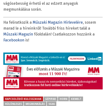
vágósebesség érhető el az edzett anyagok
megmunkálása során.
Ha feliratkozik a
Műszaki Magazin Hírlevelére
, sosem
marad le a híreinkről! További friss híreket talál a
Műszaki Magazin
főoldalán! Csatlakozzon hozzánk a
Facebookon
is!
KAPCSOLÓDÓ KULCSSZAVAK
GÉPIPAR
HORN
KIEMELT
KÜLÖNLEGES
MEGMUNKÁLÁS
SG66