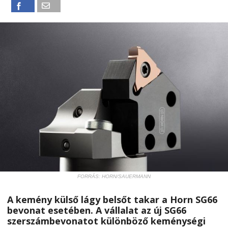
FORRÁS: HORN/SAUERMANN
A kemény külső lágy belsőt takar a Horn SG66
bevonat esetében. A vállalat az új SG66
szerszámbevonatot különböző keménységi