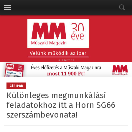
HIRDETÉS
GÉPIPAR
Különleges megmunkálási
feladatokhoz itt a Horn SG66
szerszámbevonata!