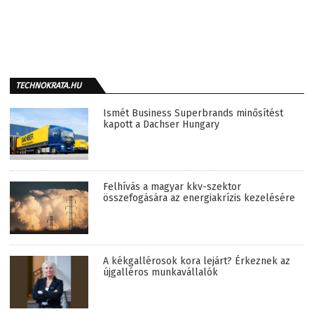
TECHNOKRATA.HU
Ismét Business Superbrands minősítést
kapott a Dachser Hungary
Felhívás a magyar kkv-szektor
összefogására az energiakrízis kezelésére
A kékgallérosok kora lejárt? Érkeznek az
újgalléros munkavállalók