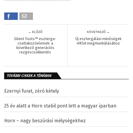
← ELŐZŐ
KÖVETKEZŐ →
Silent Tools™ eszterga-
Új esztergálási minőségek
csatlakozóelemek: a
HRSA megmunkálásához
következő generációs
rezgéscsökkentés
TOVÁBBI CIKKEK A TÉMÁBAN
Ezernyi furat, zéró kétely
25 év alatt a Horn stabil pont lett a magyar iparban
Horn – nagy beszúrási mélységekhez