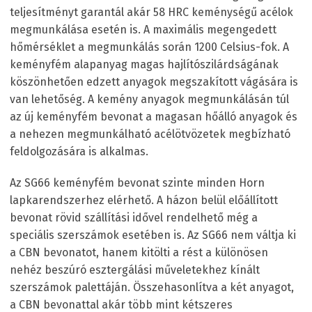
teljesítményt garantál akár 58 HRC keménységű acélok
megmunkálása esetén is. A maximális megengedett
hőmérséklet a megmunkálás során 1200 Celsius-fok. A
keményfém alapanyag magas hajlítószilárdságának
köszönhetően edzett anyagok megszakított vágására is
van lehetőség. A kemény anyagok megmunkálásán túl
az új keményfém bevonat a magasan hőálló anyagok és
a nehezen megmunkálható acélötvözetek megbízható
feldolgozására is alkalmas.
Az SG66 keményfém bevonat szinte minden Horn
lapkarendszerhez elérhető. A házon belül előállított
bevonat rövid szállítási idővel rendelhető még a
speciális szerszámok esetében is. Az SG66 nem váltja ki
a CBN bevonatot, hanem kitölti a rést a különösen
nehéz beszúró esztergálási műveletekhez kínált
szerszámok palettáján. Összehasonlítva a két anyagot,
a CBN bevonattal akár több mint kétszeres