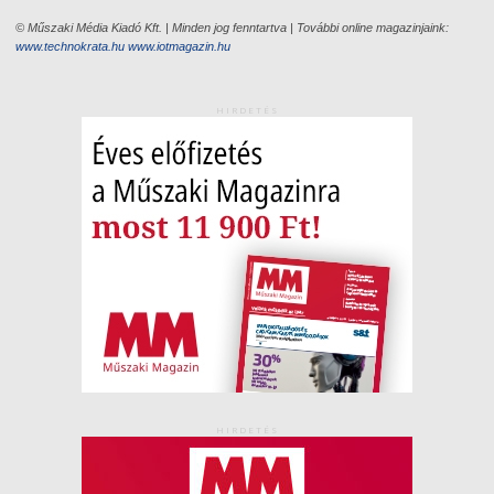
© Műszaki Média Kiadó Kft. | Minden jog fenntartva | További online magazinjaink:
www.technokrata.hu
www.iotmagazin.hu
HIRDETÉS
HIRDETÉS