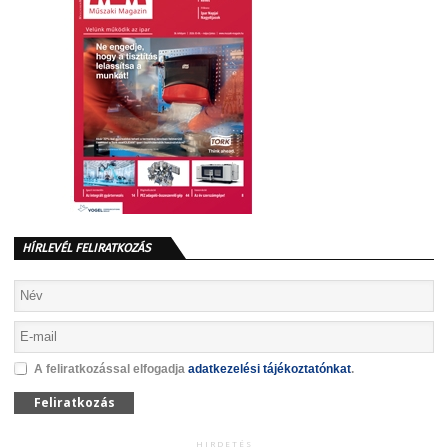
HÍRLEVÉL FELIRATKOZÁS
A feliratkozással elfogadja
adatkezelési tájékoztatónkat
.
Feliratkozás
HIRDETÉS