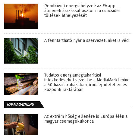
Rendkívüli energiahelyzet: az EV.app
átmeneti árazással ösztönzi a csúcsidei
töltések áthelyezését
A fenntartható nyár a szervezetünket is védi
Tudatos energiamegtakarítási
intézkedéseket vezet be a MediaMarkt mind
a 40 hazai áruházában, irodaépületében és
központi raktárában
IOT-MAGAZIN.HU
Az extrém hőség ellenére is Európa élén a
magyar csemegekukorica