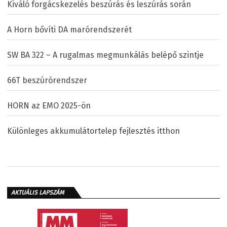
Kiváló forgácskezelés beszúrás és leszúrás során
A Horn bővíti DA marórendszerét
SW BA 322 – A rugalmas megmunkálás belépő szintje
66T beszúrórendszer
HORN az EMO 2025-ön
Különleges akkumulátortelep fejlesztés itthon
AKTUÁLIS LAPSZÁM