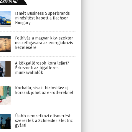
OKRATA.HU
Ismét Business Superbrands
minősítést kapott a Dachser
Hungary
Felhívás a magyar kkv-szektor
összefogására az energiakrízis
kezelésére
A kékgallérosok kora lejárt?
Érkeznek az újgalléros
munkavállalók
Korhatár, sisak, biztosítás: új
korszak jöhet az e-rollereknél
Újabb nemzetközi elismerést
szereztek a Schneider Electric
gyárai