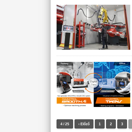
4 / 25
‹ Előző
1
2
3