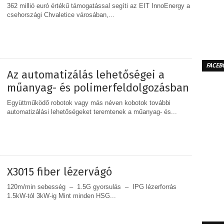
362 millió euró értékű támogatással segíti az EIT InnoEnergy a
csehországi Chvaletice városában,...
MEGOSZTÁS
FACEB
Az automatizálás lehetőségei a
műanyag- és polimerfeldolgozásban
Együttműködő robotok vagy más néven kobotok további
automatizálási lehetőségeket teremtenek a műanyag- és...
MEGOSZTÁS
X3015 fiber lézervágó
120m/min sebesség – 1.5G gyorsulás – IPG lézerforrás
1.5kW-tól 3kW-ig Mint minden HSG...