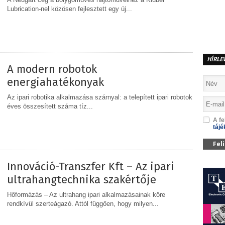
Lubrication-nel közösen fejlesztett egy új...
MEGOSZTÁS
HÍRLE
A modern robotok
energiahatékonyak
Az ipari robotika alkalmazása szárnyal: a telepített ipari robotok
éves összesített száma tíz...
A fe
tájé
MEGOSZTÁS
Fel
Innováció-Transzfer Kft – Az ipari
ultrahangtechnika szakértője
Hőformázás – Az ultrahang ipari alkalmazásainak köre
rendkívül szerteágazó. Attól függően, hogy milyen...