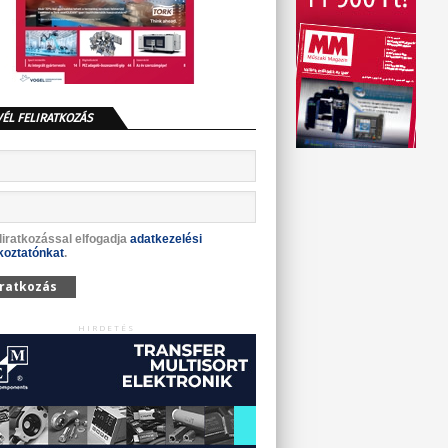
VÉL FELIRATKOZÁS
liratkozással elfogadja
adatkezelési
koztatónkat
.
iratkozás
HIRDETÉS