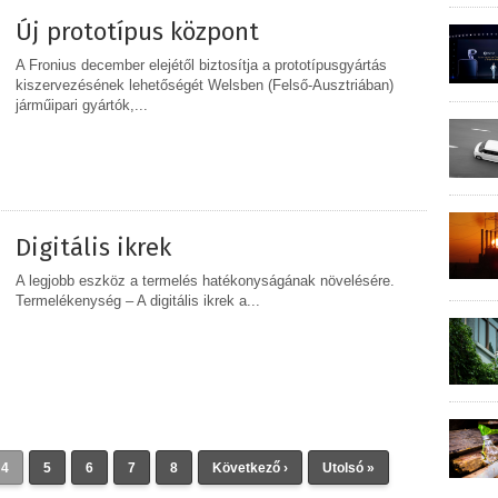
Új prototípus központ
A Fronius december elejétől biztosítja a prototípusgyártás
kiszervezésének lehetőségét Welsben (Felső‐Ausztriában)
járműipari gyártók,...
MEGOSZTÁS
Digitális ikrek
A legjobb eszköz a termelés hatékonyságának növelésére.
Termelékenység – A digitális ikrek a...
MEGOSZTÁS
4
5
6
7
8
Következő ›
Utolsó »