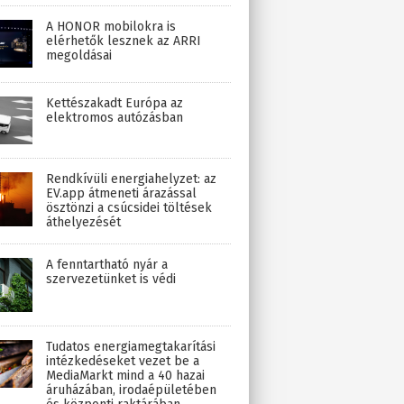
A HONOR mobilokra is
elérhetők lesznek az ARRI
megoldásai
Kettészakadt Európa az
elektromos autózásban
Rendkívüli energiahelyzet: az
EV.app átmeneti árazással
ösztönzi a csúcsidei töltések
áthelyezését
A fenntartható nyár a
szervezetünket is védi
Tudatos energiamegtakarítási
intézkedéseket vezet be a
MediaMarkt mind a 40 hazai
áruházában, irodaépületében