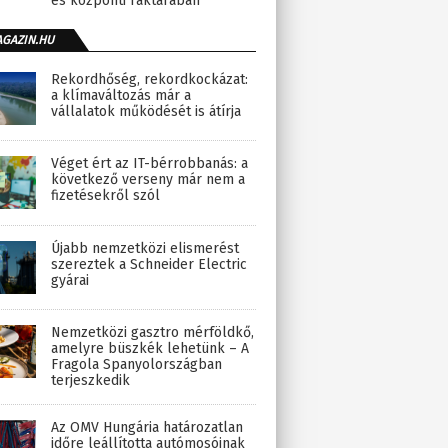
és központi raktárában
AGAZIN.HU
Rekordhőség, rekordkockázat:
a klímaváltozás már a
vállalatok működését is átírja
Véget ért az IT-bérrobbanás: a
következő verseny már nem a
fizetésekről szól
Újabb nemzetközi elismerést
szereztek a Schneider Electric
gyárai
Nemzetközi gasztro mérföldkő,
amelyre büszkék lehetünk – A
Fragola Spanyolországban
terjeszkedik
Az OMV Hungária határozatlan
időre leállította autómosóinak