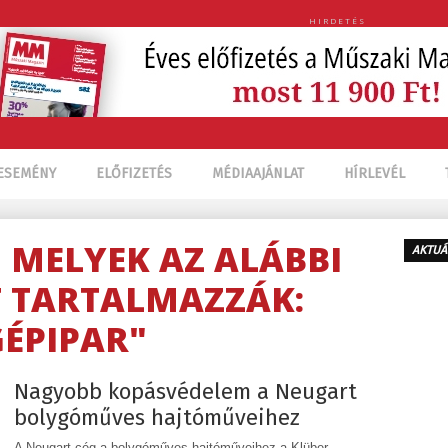
HIRDETÉS
ESEMÉNY
ELŐFIZETÉS
MÉDIAAJÁNLAT
HÍRLEVÉL
, MELYEK AZ ALÁBBI
AKTUÁ
 TARTALMAZZÁK:
GÉPIPAR"
Nagyobb kopásvédelem a Neugart
bolygóműves hajtóműveihez
A Neugart cég a bolygóműves hajtóműveihez a Klüber