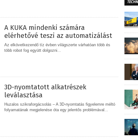
MEGOSZTÁS
TECHN
A KUKA mindenki számára
elérhetővé teszi az automatizálást
Az elkövetkezendő tíz évben világszerte várhatóan több és
több robot fog együtt dolgozni...
MEGOSZTÁS
3D-nyomtatott alkatrészek
leválasztása
Huzalos szikraforgácsolás – A 3D-nyomtatás figyelemre méltó
folyamatának megjelenése óta egy jelentős problémával...
MEGOSZTÁS