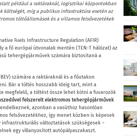
 alatt például a raktáraknál, logisztikai központokban
 költségét, míg a publikus infrastruktúra esetén az
tromos töltőállomások és a villamos felsővezetékek
ative Fuels Infrastructure Regulation (AFIR)
y a fő európai útvonalak mentén (TEN-T hálózat) az
ású tehergépjárművek számára biztosítaná a
BEV) számára a raktáraknál és a főutakon
ni. Bár a töltés hosszabb ideig tart, mint a
 megfelelő, a töltést össze lehet kötni a fuvarozók
szedővel felszerelt elektromos tehergépjárművek
rendelkeznek, azonban a vasúthoz hasonlóan
amos felsővezetékhez, így menet közben is képesek
 infrastrukturális változtatások szükségesek –
elnek egy villanyosított autópályaszakaszt.