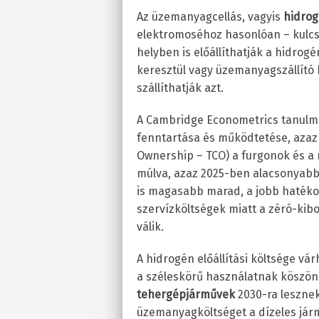
Az üzemanyagcellás, vagyis
hidro
elektromoséhoz hasonlóan – kulcs
helyben is előállíthatják a hidrogé
keresztül vagy üzemanyagszállító
szállíthatják azt.
A Cambridge Econometrics tanulm
fenntartása és működtetése, azaz a 
Ownership – TCO) a furgonok és 
múlva, azaz 2025-ben alacsonyabb 
is magasabb marad, a jobb haték
szervízköltségek miatt a zéró-ki
válik.
A hidrogén előállítási költsége v
a széleskörű használatnak köszön
tehergépjárművek
2030-ra lesznek
üzemanyagköltséget a dízeles jár