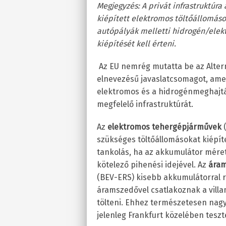
Megjegyzés: A privát infrastruktúra
kiépített elektromos töltőállomások
autópályák melletti hidrogén/elek
kiépítését kell érteni.
Az EU nemrég mutatta be az Altern
elnevezésű javaslatcsomagot, amel
elektromos és a hidrogénmeghajt
megfelelő infrastruktúrát.
Az
elektromos tehergépjárművek
(
szükséges töltőállomásokat kiépíte
tankolás, ha az akkumulátor mérete
kötelező pihenési idejével. Az
áram
(BEV-ERS) kisebb akkumulátorral 
áramszedővel csatlakoznak a vill
tölteni. Ehhez természetesen nagy
jelenleg Frankfurt közelében teszt