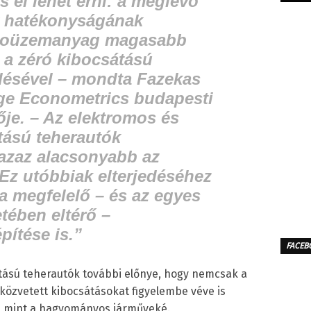
s el lehet érni: a meglévő
k hatékonyságának
 bioüzemanyag magasabb
e a zéró kibocsátású
edésével – mondta Fazekas
ge Econometrics budapesti
ője. – Az elektromos és
ású teherautók
azaz alacsonyabb az
Ez utóbbiak elterjedéséhez
a megfelelő – és az egyes
tében eltérő –
építése is.”
FACEB
ású teherautók további előnye, hogy nemcsak a
 közvetett kibocsátásokat figyelembe véve is
k, mint a hagyományos járműveké.