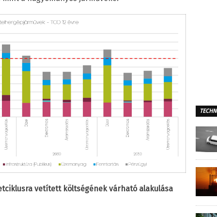
TECHN
tciklusra vetített költségének várható alakulása