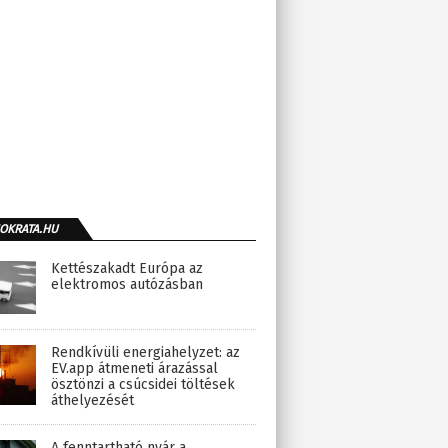
OKRATA.HU
Kettészakadt Európa az
elektromos autózásban
Rendkívüli energiahelyzet: az
EV.app átmeneti árazással
ösztönzi a csúcsidei töltések
áthelyezését
A fenntartható nyár a