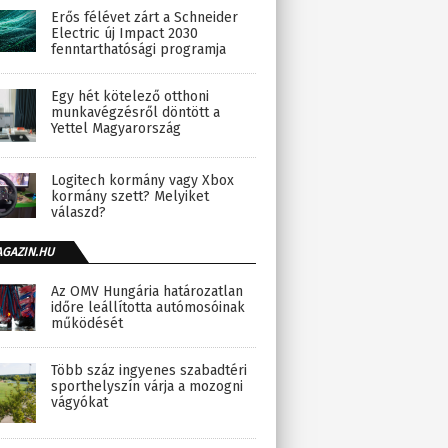
Erős félévet zárt a Schneider
Electric új Impact 2030
fenntarthatósági programja
Egy hét kötelező otthoni
munkavégzésről döntött a
Yettel Magyarország
Logitech kormány vagy Xbox
kormány szett? Melyiket
válaszd?
AGAZIN.HU
Az OMV Hungária határozatlan
időre leállította autómosóinak
működését
Több száz ingyenes szabadtéri
sporthelyszín várja a mozogni
vágyókat