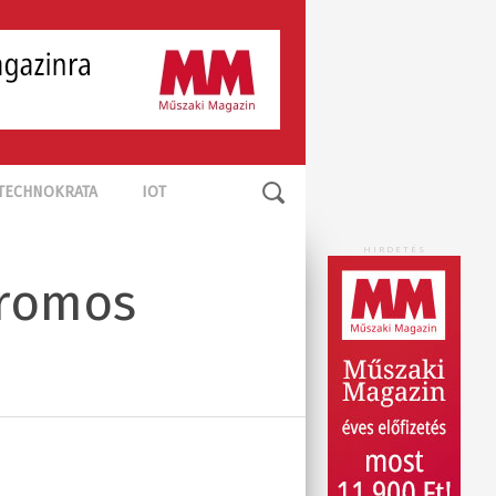
TECHNOKRATA
IOT
HIRDETÉS
tromos