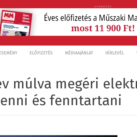
HIRDETÉS
ESEMÉNY
ELŐFIZETÉS
MÉDIAAJÁNLAT
HÍRLEVÉL
v múlva megéri elek
enni és fenntartani