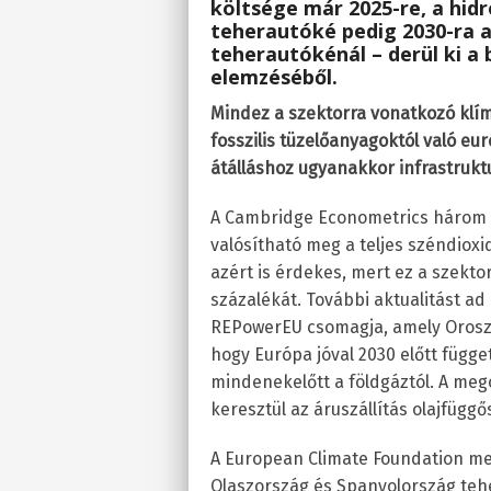
költsége már 2025-re, a hi
teherautóké pedig 2030-ra a
teherautókénál – derül ki a
elemzéséből.
Mindez a szektorra vonatkozó klím
fosszilis tüzelőanyagoktól való e
átálláshoz ugyanakkor infrastruktu
A Cambridge Econometrics három t
valósítható meg a teljes széndio
azért is érdekes, mert ez a szekto
százalékát. További aktualitást ad
REPowerEU csomagja, amely Oroszors
hogy Európa jóval 2030 előtt függet
mindenekelőtt a földgáztól. A meg
keresztül az áruszállítás olajfüg
A European Climate Foundation me
Olaszország és Spanyolország te