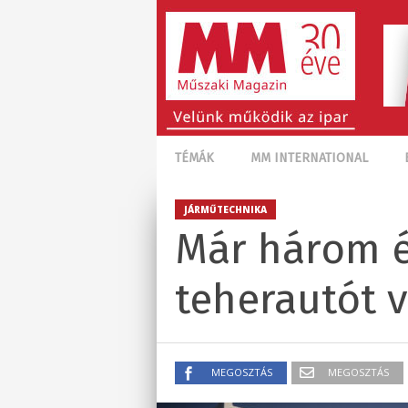
TÉMÁK
MM INTERNATIONAL
JÁRMŰTECHNIKA
Már három é
teherautót v
MEGOSZTÁS
MEGOSZTÁS