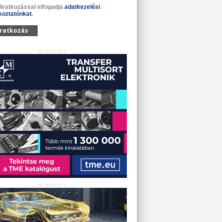
liratkozással elfogadja
adatkezelési
koztatónkat
.
iratkozás
HIRDETÉS
HIRDETÉS