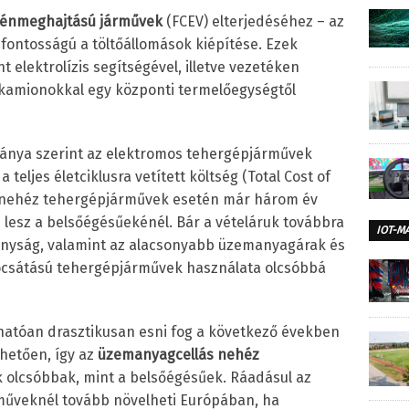
génmeghajtású járművek
(FCEV) elterjedéséhez – az
fontosságú a töltőállomások kiépítése. Ezek
nt elektrolízis segítségével, illetve vezetéken
 kamionokkal egy központi termelőegységtől
ánya szerint az elektromos tehergépjárművek
teljes életciklusra vetített költség (Total Cost of
a nehéz tehergépjárművek esetén már három év
lesz a belsőégésűekénél. Bár a vételáruk továbbra
IOT-M
onyság, valamint az alacsonyabb üzemanyagárak és
bocsátású tehergépjárművek használata olcsóbbá
árhatóan drasztikusan esni fog a következő években
hetően, így az
üzemanyagcellás nehéz
 olcsóbbak, mint a belsőégésűek. Ráadásul az
műveknél tovább növelheti Európában, ha