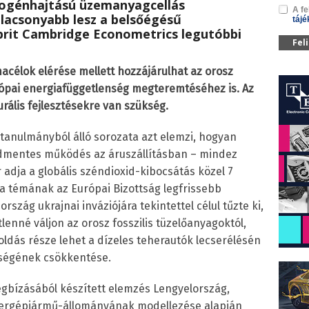
drogénhajtású üzemanyagcellás
A fe
lacsonyabb lesz a belsőégésű
tájé
 brit Cambridge Econometrics legutóbbi
Fel
acélok elérése mellett hozzájárulhat az orosz
urópai energiafüggetlenség megteremtéséhez is.
Az
rális fejlesztésekre van szükség.
anulmányból álló sorozata azt elemzi, hogyan
xidmentes működés az áruszállításban – mindez
r adja a globális széndioxid-kibocsátás közel 7
 a témának az Európai Bizottság legfrissebb
zág ukrajnai inváziójára tekintettel célul tűzte ki,
lenné váljon az orosz fosszilis tüzelőanyagoktól,
oldás része lehet a dízeles teherautók lecserélésén
gőségének csökkentése.
gbízásából készített elemzés Lengyelország,
hergépjármű-állományának modellezése alapján