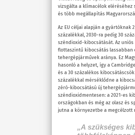
vizsgálta a klímacélok eléréséhez
és több megállapítás Magyarország
Az EU céljai alapján a gyártóknak 
százalékkal, 2030-ra pedig 30 szá
széndioxid-kibocsátását. Az uniós
flottaszintű kibocsátás lassabban
tehergépjárművek aránya. Ez Magy
hasonló a helyzet, így a Cambridg
és a 30 százalékos kibocsátáscsök
százalékkal mérséklődne a kibocsát
zéró-kibocsátású új tehergépjárm
széndioxidmentesen: a 2021-es kib
országokban és még az olasz és sp
jutna a környezetbe a megcélzott 
„A szükséges ki