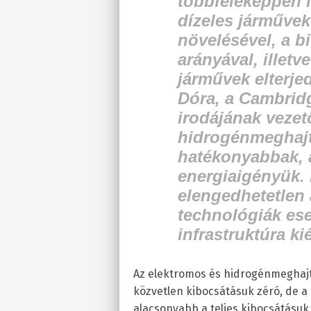
többféleképpen i
dízeles járműve
növelésével, a
arányával, illetv
járművek elterj
Dóra, a Cambrid
irodájának vezet
hidrogénmeghajt
hatékonyabbak, 
energiaigényük. 
elengedhetetlen 
technológiák ese
infrastruktúra ki
Az elektromos és hidrogénmeghajt
közvetlen kibocsátásuk zéró, de a
alacsonyabb a teljes kibocsátásu