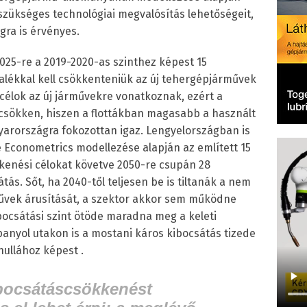
 szükséges technológiai megvalósítás lehetőségeit,
ra is érvényes.
2025-re a 2019-2020-as szinthez képest 15
zalékkal kell csökkenteniük az új tehergépjárművek
 célok az új járművekre vonatkoznak, ezért a
 csökken, hiszen a flottákban magasabb a használt
arországra fokozottan igaz. Lengyelországban is
e Econometrics modellezése alapján az említett 15
kenési célokat követve 2050-re csupán 28
ás. Sőt, ha 2040-től teljesen be is tiltanák a nem
űvek árusítását, a szektor akkor sem működne
ocsátási szint ötöde maradna meg a keleti
anyol utakon is a mostani káros kibocsátás tizede
nullához képest .
bocsátáscsökkenést