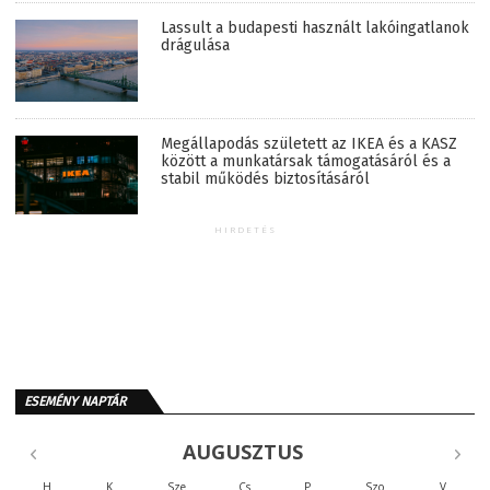
Lassult a budapesti használt lakóingatlanok
drágulása
Megállapodás született az IKEA és a KASZ
között a munkatársak támogatásáról és a
stabil működés biztosításáról
HIRDETÉS
ESEMÉNY NAPTÁR
AUGUSZTUS
H
K
Sze
Cs
P
Szo
V