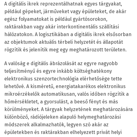
A digitális ikrek reprezentálhatnak egyes tárgyakat,
például gépeket, járműveket vagy épületeket, de akár
egész folyamatokat is például gyártósorokon,
raktárakban vagy akár interkontinentális szállítási
hálózatokon. A logisztikában a digitális ikrek elsősorban
az objektumok aktuális térbeli helyzetét és állapotát
rögzítik és jelenítik meg egy meghatározott területen.
A valóság e digitális ábrázolását az egyre nagyobb
teljesítményű és egyre inkább költséghatékony
elektronikus szenzortechnológia elérhetősége tette
lehetővé. A kisméretű, energiatakarékos elektronikus
mikroérzékelők automatikusan, valós időben rögzítik a
hőmérsékletet, a gyorsulást, a beeső fényt és más
körülményeket. A tárgyak helyzetének meghatározására
különböző, rádiójeleken alapuló helymeghatározási
módszerek alkalmazhatók, legyen szó akár az
épületekben és raktárakban elhelyezett privát helyi