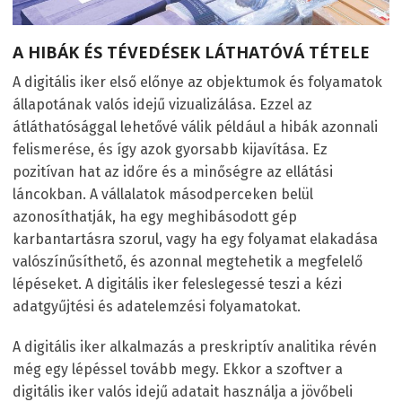
A HIBÁK ÉS TÉVEDÉSEK LÁTHATÓVÁ TÉTELE
A digitális iker első előnye az objektumok és folyamatok
állapotának valós idejű vizualizálása. Ezzel az
átláthatósággal lehetővé válik például a hibák azonnali
felismerése, és így azok gyorsabb kijavítása. Ez
pozitívan hat az időre és a minőségre az ellátási
láncokban. A vállalatok másodperceken belül
azonosíthatják, ha egy meghibásodott gép
karbantartásra szorul, vagy ha egy folyamat elakadása
valószínűsíthető, és azonnal megtehetik a megfelelő
lépéseket. A digitális iker feleslegessé teszi a kézi
adatgyűjtési és adatelemzési folyamatokat.
A digitális iker alkalmazás a preskriptív analitika révén
még egy lépéssel tovább megy. Ekkor a szoftver a
digitális iker valós idejű adatait használja a jövőbeli