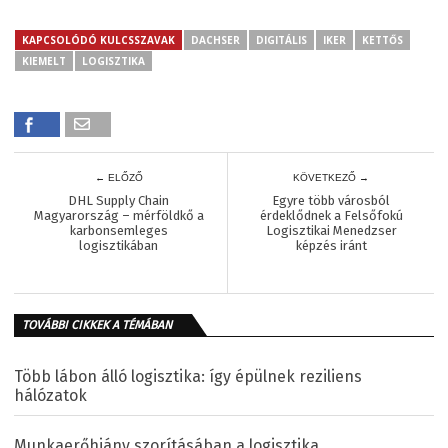
KAPCSOLÓDÓ KULCSSZAVAK
DACHSER
DIGITÁLIS
IKER
KETTŐS
KIEMELT
LOGISZTIKA
← ELŐZŐ
KÖVETKEZŐ →
DHL Supply Chain
Egyre több városból
Magyarország – mérföldkő a
érdeklődnek a Felsőfokú
karbonsemleges
Logisztikai Menedzser
logisztikában
képzés iránt
TOVÁBBI CIKKEK A TÉMÁBAN
Több lábon álló logisztika: így épülnek reziliens
hálózatok
Munkaerőhiány szorításában a logisztika