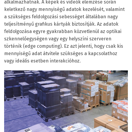
alkalmazhatnak. A képek és videók elemzése során
keletkező nagy mennyiségű adatok kezelését, valamint
a szükséges feldolgozási sebességet általában nagy
teljesítményű grafikus kártyák biztosítják. Az adatok
feldolgozása egyre gyakrabban közvetlenül az optikai
szkennelőegységen vagy egy helyszíni szerveren
történik (edge computing). Ez azt jelenti, hogy csak kis
mennyiségű adat átvitele szükséges a kapcsolathoz
vagy ideális esetben interakcióhoz.