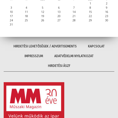
1
2
3
4
5
6
7
8
9
10
11
12
13
14
15
16
17
18
19
20
21
22
23
24
25
26
27
28
29
30
31
HIRDETÉSI LEHETŐSÉGEK / ADVERTISEMENTS
KAPCSOLAT
IMPRESSZUM
ADATVÉDELMI NYILATKOZAT
HIRDETÉSI ÁSZF