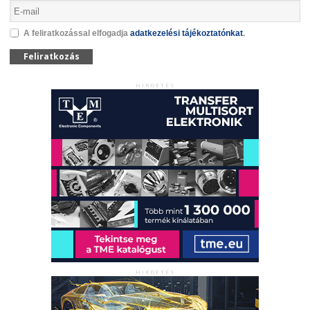
A feliratkozással elfogadja
adatkezelési tájékoztatónkat
.
Feliratkozás
HIRDETÉS
HIRDETÉS