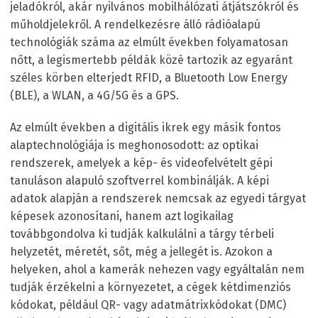
jeladókról, akár nyilvános mobilhálózati átjátszókról és
műholdjelekről. A rendelkezésre álló rádióalapú
technológiák száma az elmúlt években folyamatosan
nőtt, a legismertebb példák közé tartozik az egyaránt
széles körben elterjedt RFID, a Bluetooth Low Energy
(BLE), a WLAN, a 4G/5G és a GPS.
Az elmúlt években a digitális ikrek egy másik fontos
alaptechnológiája is meghonosodott: az optikai
rendszerek, amelyek a kép- és videofelvételt gépi
tanuláson alapuló szoftverrel kombinálják. A képi
adatok alapján a rendszerek nemcsak az egyedi tárgyat
képesek azonosítani, hanem azt logikailag
továbbgondolva ki tudják kalkulálni a tárgy térbeli
helyzetét, méretét, sőt, még a jellegét is. Azokon a
helyeken, ahol a kamerák nehezen vagy egyáltalán nem
tudják érzékelni a környezetet, a cégek kétdimenziós
kódokat, például QR- vagy adatmátrixkódokat (DMC)