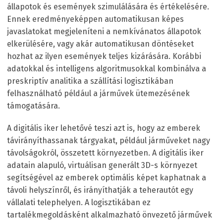
állapotok és események szimulálására és értékelésére.
Ennek eredményeképpen automatikusan képes
javaslatokat megjeleníteni a nemkívánatos állapotok
elkerülésére, vagy akár automatikusan döntéseket
hozhat az ilyen események teljes kizárására. Korábbi
adatokkal és intelligens algoritmusokkal kombinálva a
preskriptív analitika a szállítási logisztikában
felhasználható például a járművek ütemezésének
támogatására.
A digitális iker lehetővé teszi azt is, hogy az emberek
távirányíthassanak tárgyakat, például járműveket nagy
távolságokról, összetett környezetben. A digitális iker
adatain alapuló, virtuálisan generált 3D-s környezet
segítségével az emberek optimális képet kaphatnak a
távoli helyszínről, és irányíthatják a teherautót egy
vállalati telephelyen. A logisztikában ez
tartalékmegoldásként alkalmazható önvezető járművek