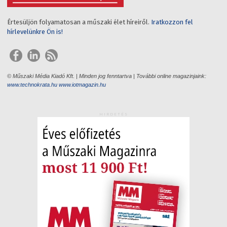
Értesüljön folyamatosan a műszaki élet híreiről.
Iratkozzon fel
hírlevelünkre Ön is!
© Műszaki Média Kiadó Kft. | Minden jog fenntartva | További online magazinjaink:
www.technokrata.hu
www.iotmagazin.hu
HIRDETÉS