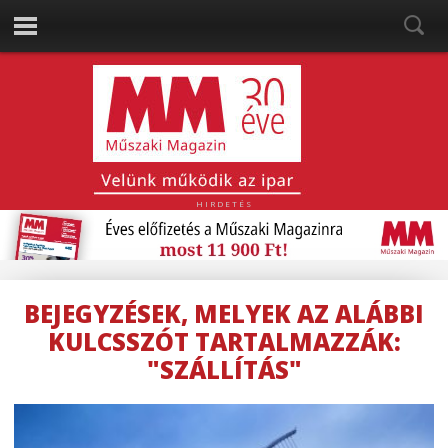
HIRDETÉS
BEJEGYZÉSEK, MELYEK AZ ALÁBBI
KULCSSZÓT TARTALMAZZÁK:
"SZÁLLÍTÁS"