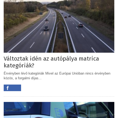
Változtak idén az autópálya matrica
kategóriák?
Érvényben lévő kategóriák Mivel az Európai Unióban nincs érvényben
közös, a forgalmi díjas...