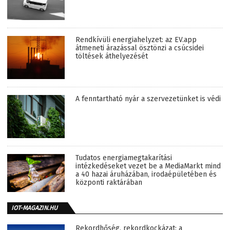
Rendkívüli energiahelyzet: az EV.app
átmeneti árazással ösztönzi a csúcsidei
töltések áthelyezését
A fenntartható nyár a szervezetünket is védi
Tudatos energiamegtakarítási
intézkedéseket vezet be a MediaMarkt mind
a 40 hazai áruházában, irodaépületében és
központi raktárában
IOT-MAGAZIN.HU
Rekordhőség, rekordkockázat: a