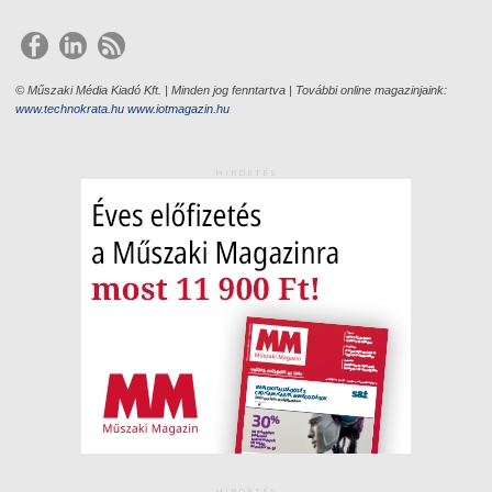
© Műszaki Média Kiadó Kft. | Minden jog fenntartva | További online magazinjaink:
www.technokrata.hu
www.iotmagazin.hu
HIRDETÉS
HIRDETÉS