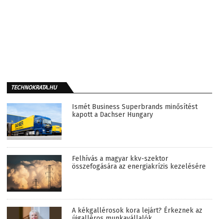
TECHNOKRATA.HU
Ismét Business Superbrands minősítést
kapott a Dachser Hungary
Felhívás a magyar kkv-szektor
összefogására az energiakrízis kezelésére
A kékgallérosok kora lejárt? Érkeznek az
újgalléros munkavállalók